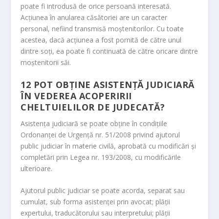
poate fi introdusă de orice persoană interesată.
Acţiunea în anularea căsătoriei are un caracter
personal, nefiind transmisă moştenitorilor. Cu toate
acestea, dacă acţiunea a fost pornită de către unul
dintre soţi, ea poate fi continuată de către oricare dintre
moştenitorii săi.
12
POT OBŢINE ASISTENŢĂ JUDICIARĂ
ÎN VEDEREA ACOPERIRII
CHELTUIELILOR DE JUDECATĂ?
Asistenţa judiciară se poate obţine în condiţiile
Ordonanţei de Urgenţă nr. 51/2008 privind ajutorul
public judiciar în materie civilă, aprobată cu modificări şi
completări prin Legea nr. 193/2008, cu modificările
ulterioare.
Ajutorul public judiciar se poate acorda, separat sau
cumulat, sub forma asistenţei prin avocat; plăţii
expertului, traducătorului sau interpretului; plăţii