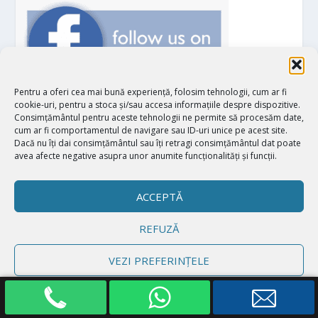
Pentru a oferi cea mai bună experiență, folosim tehnologii, cum ar fi
cookie-uri, pentru a stoca și/sau accesa informațiile despre dispozitive.
Consimțământul pentru aceste tehnologii ne permite să procesăm date,
MAI MULTE DESPRE NOI:
cum ar fi comportamentul de navigare sau ID-uri unice pe acest site.
Dacă nu îți dai consimțământul sau îți retragi consimțământul dat poate
avea afecte negative asupra unor anumite funcționalități și funcții.
CONTACT
ACCEPTĂ
Despre Academia de Mediere
REFUZĂ
FAQ – Q&A – Întrebări și răspunsuri divorț online
VEZI PREFERINȚELE
Informații RGDP
Politică cookie-uri
Declarație de confidențialitate
Impressum
Mediator Petru Mustățeanu