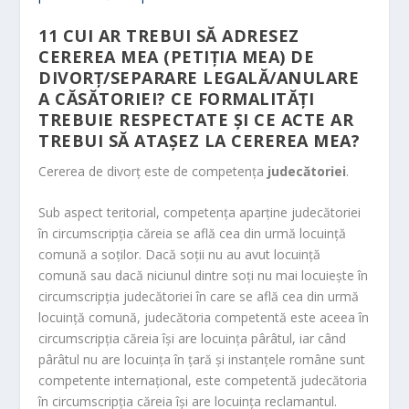
11
CUI AR TREBUI SĂ ADRESEZ
CEREREA MEA (PETIŢIA MEA) DE
DIVORŢ/SEPARARE LEGALĂ/ANULARE
A CĂSĂTORIEI? CE FORMALITĂŢI
TREBUIE RESPECTATE ŞI CE ACTE AR
TREBUI SĂ ATAŞEZ LA CEREREA MEA?
Cererea de divorţ este de competenţa
judecătoriei
.
Sub aspect teritorial, competenţa aparţine judecătoriei
în circumscripţia căreia se află cea din urmă locuinţă
comună a soţilor. Dacă soţii nu au avut locuinţă
comună sau dacă niciunul dintre soţi nu mai locuieşte în
circumscripţia judecătoriei în care se află cea din urmă
locuinţă comună, judecătoria competentă este aceea în
circumscripţia căreia îşi are locuinţa pârâtul, iar când
pârâtul nu are locuinţa în ţară şi instanţele române sunt
competente internaţional, este competentă judecătoria
în circumscripţia căreia îşi are locuinţa reclamantul.