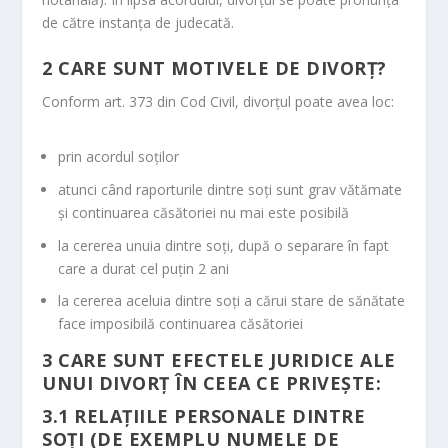
m
de către instanţa de judecată.
2
CARE SUNT MOTIVELE DE DIVORŢ?
Conform art. 373 din Cod Civil, divorţul poate avea loc:
prin acordul soţilor
atunci când raporturile dintre soţi sunt grav vătămate
şi continuarea căsătoriei nu mai este posibilă
la cererea unuia dintre soţi, după o separare în fapt
care a durat cel puţin 2 ani
la cererea aceluia dintre soţi a cărui stare de sănătate
face imposibilă continuarea căsătoriei
3
CARE SUNT EFECTELE JURIDICE ALE
UNUI DIVORŢ ÎN CEEA CE PRIVEŞTE:
3.1
RELAŢIILE PERSONALE DINTRE
SOŢI (DE EXEMPLU NUMELE DE