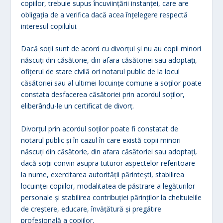
copiilor, trebuie supus încuviinţării instanţei, care are
obligaţia de a verifica dacă acea înţelegere respectă
interesul copilului.
Dacă soţii sunt de acord cu divorţul şi nu au copii minori
născuţi din căsătorie, din afara căsătoriei sau adoptaţi,
ofiţerul de stare civilă ori notarul public de la locul
căsătoriei sau al ultimei locuinţe comune a soţilor poate
constata desfacerea căsătoriei prin acordul soţilor,
eliberându-le un certificat de divorţ.
Divorţul prin acordul soţilor poate fi constatat de
notarul public şi în cazul în care există copii minori
născuţi din căsătorie, din afara căsătoriei sau adoptaţi,
dacă soţii convin asupra tuturor aspectelor referitoare
la nume, exercitarea autorităţii părinteşti, stabilirea
locuinţei copiilor, modalitatea de păstrare a legăturilor
personale şi stabilirea contribuţiei părinţilor la cheltuielile
de creştere, educare, învăţătură şi pregătire
profesională a copiilor.