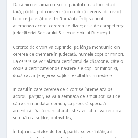
Dacă nici reclamantul şi nici pârâtul nu au locuinţa în
ţară, părţile pot conveni să introducă cererea de divorţ
la orice judecătorie din România. În lipsa unui
asemenea acord, cererea de divorţ este de competenţa
Judecătoriei Sectorului 5 al municipiului Bucureşti.
Cererea de divorţ va cuprinde, pe lângă menţiunile din
cererea de chemare în judecată, numele copiilor minori.
La cerere se vor alătura certificatul de căsătorie, câte o
copie a certificatelor de naştere ale copiilor minori şi,
după caz, înţelegerea soţilor rezultată din mediere.
În cazul în care cererea de divorţ se întemeiază pe
acordul părţilor, ea va fi semnată de ambii soţi sau de
către un mandatar comun, cu procură specială
autentică. Dacă mandatarul este avocat, el va certifica
semnătura soţilor, potrivit legii.
În faţa instanţelor de fond, părţile se vor înfăţişa în