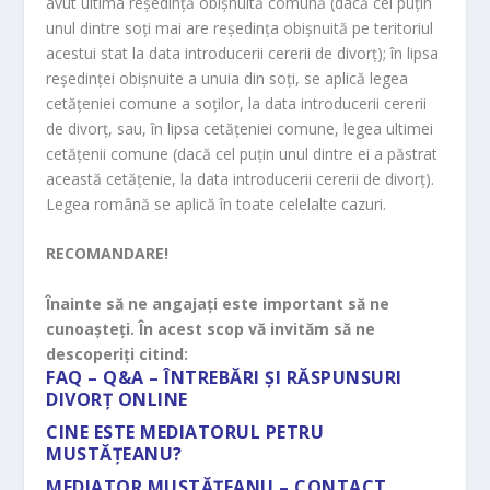
avut ultima reşedinţă obişnuită comună (dacă cel puţin
unul dintre soţi mai are reşedinţa obişnuită pe teritoriul
acestui stat la data introducerii cererii de divorţ); în lipsa
reşedinţei obişnuite a unuia din soţi, se aplică legea
cetăţeniei comune a soţilor, la data introducerii cererii
de divorţ, sau, în lipsa cetăţeniei comune, legea ultimei
cetăţenii comune (dacă cel puţin unul dintre ei a păstrat
această cetăţenie, la data introducerii cererii de divorţ).
Legea română se aplică în toate celelalte cazuri.
RECOMANDARE!
Înainte să ne angajați este important să ne
cunoașteți. În acest scop vă invităm să ne
descoperiți citind:
FAQ – Q&A – ÎNTREBĂRI ȘI RĂSPUNSURI
DIVORȚ ONLINE
CINE ESTE MEDIATORUL PETRU
MUSTĂȚEANU?
MEDIATOR MUSTĂȚEANU – CONTACT