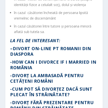
identităţii fizice a celuilalt soţ), dolul şi violenţa
în cazul căsătoriei încheiată de persoana lipsită
vremelnic de discernământ
în cazul căsătoriei între tutore şi persoana minoră
aflată sub tutela sa.
LA FEL DE INTERESANT:
–
DIVORT ON-LINE PT ROMANII DIN
DIASPORA
-HOW CAN I DIVORCE IF I MARRIED IN
ROMÂNIA
-DIVORȚ LA AMBASADĂ PENTRU
CETĂȚENI ROMÂNI
-CUM POT SĂ DIVORȚEZ DACĂ SUNT
PLECAT ÎN STRĂINĂTATE?
-DIVORȚ FĂRĂ PREZENTARE PENTRU