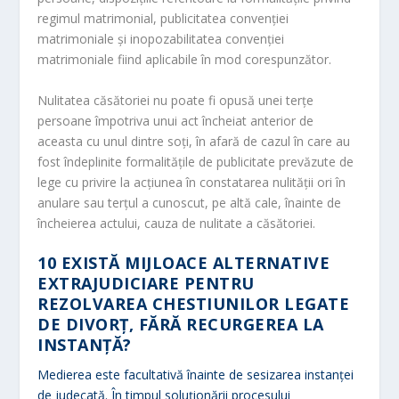
regimul matrimonial, publicitatea convenţiei
matrimoniale şi inopozabilitatea convenţiei
matrimoniale fiind aplicabile în mod corespunzător.
Nulitatea căsătoriei nu poate fi opusă unei terţe
persoane împotriva unui act încheiat anterior de
aceasta cu unul dintre soţi, în afară de cazul în care au
fost îndeplinite formalităţile de publicitate prevăzute de
lege cu privire la acţiunea în constatarea nulităţii ori în
anulare sau terţul a cunoscut, pe altă cale, înainte de
încheierea actului, cauza de nulitate a căsătoriei.
10
EXISTĂ MIJLOACE ALTERNATIVE
EXTRAJUDICIARE PENTRU
REZOLVAREA CHESTIUNILOR LEGATE
DE DIVORŢ, FĂRĂ RECURGEREA LA
INSTANŢĂ?
Medierea este facultativă înainte de sesizarea instanței
de judecată. În timpul soluționării procesului