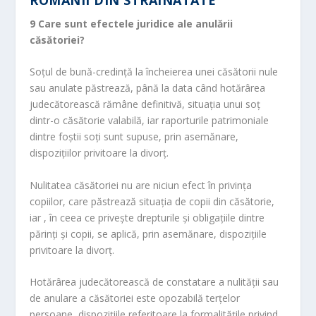
ROMÂNII DIN STRĂINĂTATE
9
Care sunt efectele juridice ale anulării
căsătoriei?
Soţul de bună-credinţă la încheierea unei căsătorii nule
sau anulate păstrează, până la data când hotărârea
judecătorească rămâne definitivă, situaţia unui soţ
dintr-o căsătorie valabilă, iar raporturile patrimoniale
dintre foştii soţi sunt supuse, prin asemănare,
dispoziţiilor privitoare la divorţ.
Nulitatea căsătoriei nu are niciun efect în privinţa
copiilor, care păstrează situaţia de copii din căsătorie,
iar , în ceea ce priveşte drepturile şi obligaţiile dintre
părinţi şi copii, se aplică, prin asemănare, dispoziţiile
privitoare la divorţ.
Hotărârea judecătorească de constatare a nulităţii sau
de anulare a căsătoriei este opozabilă terţelor
persoane, dispoziţiile referitoare la formalităţile privind