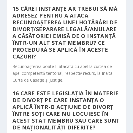
15
CĂREI INSTANŢE AR TREBUI SĂ MĂ
ADRESEZ PENTRU A ATACA
RECUNOAŞTEREA UNEI HOTĂRÂRI DE
DIVORŢ/SEPARARE LEGALĂ/ANULARE
A CĂSĂTORIEI EMISĂ DE O INSTANŢĂ
ÎNTR-UN ALT STAT MEMBRU? CE
PROCEDURĂ SE APLICĂ ÎN ACESTE
CAZURI?
Recunoaşterea poate fi atacată cu apel la curtea de
apel competentă teritorial, respectiv recurs, la Înalta
Curte de Casaţie şi Justiţie.
16
CARE ESTE LEGISLAŢIA ÎN MATERIE
DE DIVORŢ PE CARE INSTANŢA O
APLICĂ ÎNTR-O ACŢIUNE DE DIVORŢ
ÎNTRE SOŢI CARE NU LOCUIESC ÎN
ACEST STAT MEMBRU SAU CARE SUNT
DE NAŢIONALITĂŢI DIFERITE?