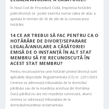
În Noul Cod de Procedură Civilă, împotriva hotărârii
judecătoreşti se poate exercita numai calea de atac a
apelului în termen de 30 de zile de la comunicarea
hotărârii.
14
CE AR TREBUI SĂ FAC PENTRU CA O
HOTĂRÂRE DE DIVORŢ/SEPARARE
LEGALĂ/ANULARE A CĂSĂTORIEI
EMISĂ DE O INSTANŢĂ ÎN ALT STAT
MEMBRU SĂ FIE RECUNOSCUTĂ ÎN
ACEST STAT MEMBRU?
Pentru recunoaşterea unei hotărâri privind divorţul sunt
aplicabile dispoziţiile Regulamentului (CE) nr. 2201/2003.
Cererea se adresează tribunalului de la domiciliul
pârâtului sau de la reşedinţa acestuia din România.
Dacă pârâtul nu are nici reşedinţa cunoscută, atunci
cererea se adresează tribunalului de la
domiciliul/reşedinţa reclamantului.