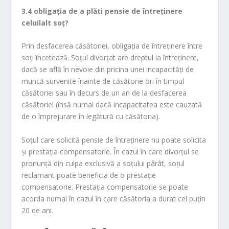
3.4
obligaţia de a plăti pensie de întreţinere
celuilalt soţ?
Prin desfacerea căsătoriei, obligaţia de întreţinere între
soţi încetează. Soţul divorţat are dreptul la întreţinere,
dacă se află în nevoie din pricina unei incapacităţi de
muncă survenite înainte de căsătorie ori în timpul
căsătoriei sau în decurs de un an de la desfacerea
căsătoriei (însă numai dacă incapacitatea este cauzată
de o împrejurare în legătură cu căsătoria).
Soţul care solicită pensie de întreţinere nu poate solicita
şi prestaţia compensatorie. În cazul în care divorţul se
pronunţă din culpa exclusivă a soţului pârât, soţul
reclamant poate beneficia de o prestaţie
compensatorie. Prestaţia compensatorie se poate
acorda numai în cazul în care căsătoria a durat cel puţin
20 de ani.