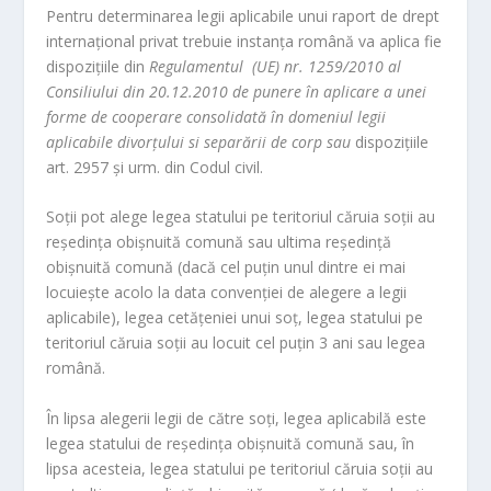
Pentru determinarea legii aplicabile unui raport de drept
internaţional privat trebuie instanţa română va aplica fie
dispoziţiile din
Regulamentul (UE) nr. 1259/2010 al
Consiliului din 20.12.2010 de punere în aplicare a unei
forme de cooperare consolidată în domeniul legii
aplicabile divorţului si separării de corp sau
dispoziţiile
art. 2957 şi urm. din Codul civil.
Soţii pot alege legea statului pe teritoriul căruia soţii au
reşedinţa obişnuită comună sau ultima reşedinţă
obişnuită comună (dacă cel puţin unul dintre ei mai
locuieşte acolo la data convenţiei de alegere a legii
aplicabile), legea cetăţeniei unui soţ, legea statului pe
teritoriul căruia soţii au locuit cel puţin 3 ani sau legea
română.
În lipsa alegerii legii de către soţi, legea aplicabilă este
legea statului de reşedinţa obişnuită comună sau, în
lipsa acesteia, legea statului pe teritoriul căruia soţii au