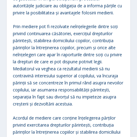
autoritățile judiciare au obligația de a informa părțile cu
privire la posibilitatea și avantajele folosirii medierii.
Prin mediere pot fi rezolvate neînţelegerile dintre soţi
privind continuarea căsătoriei, exerciţiul drepturilor
părinteşti, stabilirea domiciliului copiilor, contribuţia
părinţilor la întreţinerea copiilor, precum şi orice alte
neînţelegeri care apar în raporturile dintre soţi cu privire
la drepturi de care ei pot dispune potrivit legii.
Mediatorul va veghea ca rezultatul medierii să nu
contravină interesului superior al copilului, va încuraja
părinţii să se concentreze în primul rând asupra nevoilor
copilului, iar asumarea responsabilităţii părinteşti,
separaţia în fapt sau divorţul să nu impieteze asupra
creşterii şi dezvoltării acestuia.
Acordul de mediere care conţine înţelegerea părţilor
privind exercitarea drepturilor părinteşti, contribuţia
părinţilor la întreţinerea copiilor şi stabilirea domiciliului