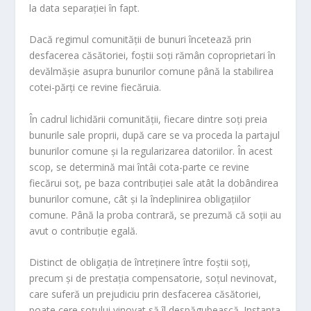
la data separaţiei în fapt.
Dacă regimul comunităţii de bunuri încetează prin
desfacerea căsătoriei, foştii soţi rămân coproprietari în
devălmăşie asupra bunurilor comune până la stabilirea
cotei-părţi ce revine fiecăruia.
În cadrul lichidării comunităţii, fiecare dintre soţi preia
bunurile sale proprii, după care se va proceda la partajul
bunurilor comune şi la regularizarea datoriilor. În acest
scop, se determină mai întâi cota-parte ce revine
fiecărui soţ, pe baza contribuţiei sale atât la dobândirea
bunurilor comune, cât şi la îndeplinirea obligaţiilor
comune. Până la proba contrară, se prezumă că soţii au
avut o contribuţie egală.
Distinct de obligaţia de întreţinere între foştii soţi,
precum şi de prestaţia compensatorie, soţul nevinovat,
care suferă un prejudiciu prin desfacerea căsătoriei,
poate cere soţului vinovat să îl despăgubească. Instanţa