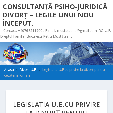
CONSULTANȚĂ PSIHO-JURIDICĂ
DIVORȚ – LEGILE UNUI NOU
ÎNCEPUT.
Contact: +40768511900 ; E-mail:
mustateanu@gmail.com
; RO-U.E.
Dreptul Familiei București-Petru Mustățeanu
Acasa
Divorț U.E.
Legislația U.E.cu privire la divorț pentru
9
9
cetățenii români
LEGISLAȚIA U.E.CU PRIVIRE
LA DIVORȚ PENTRU