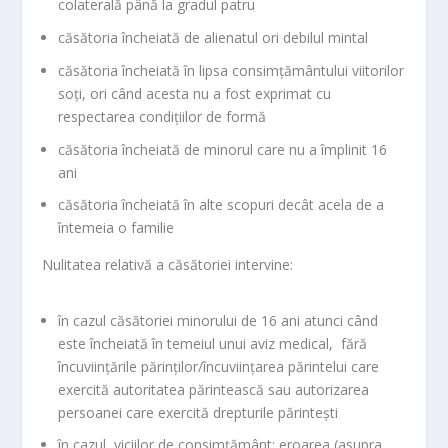
colaterală până la gradul patru
căsătoria încheiată de alienatul ori debilul mintal
căsătoria încheiată în lipsa consimţământului viitorilor
soţi, ori când acesta nu a fost exprimat cu
respectarea condiţiilor de formă
căsătoria încheiată de minorul care nu a împlinit 16
ani
căsătoria încheiată în alte scopuri decât acela de a
întemeia o familie
Nulitatea relativă a căsătoriei intervine:
în cazul căsătoriei minorului de 16 ani atunci când
este încheiată în temeiul unui aviz medical, fără
încuviinţările părinţilor/încuviinţarea părintelui care
exercită autoritatea părintească sau autorizarea
persoanei care exercită drepturile părinteşti
în cazul viciilor de consimţământ: eroarea (asupra