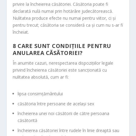
privire la încheierea căsătoriei. Căsătoria poate fi
declarată nulă numai prin hotărâre judecătorească.
Nulitatea produce efecte nu numai pentru viitor, ci şi
pentru trecut; căsătoria se consideră ca şi cum nu s-ar fi
încheiat.
8
CARE SUNT CONDIŢIILE PENTRU
ANULAREA CĂSĂTORIEI?
În anumite cazuri, nerespectarea dispoziţiilor legale
privind încheierea căsătoriei este sancţionată cu
nulitatea absolută, cum ar fi:
lipsa consimţământului
căsătoria între persoane de acelaşi sex
încheierea unei noi căsătorii de către persoana
căsătorită
încheierea căsătoriei între rudele în linie dreaptă sau