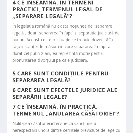
4
CE ÎNSEAMNĂ, ÎN TERMENI
PRACTICI, TERMENUL LEGAL DE
„SEPARARE LEGALĂ”?
În legislaţia română nu există noţiunea de ”separare
legală”, doar ”separarea în fapt” şi separaţia judiciară de
bunuri. Aceasta este o situaţie ce trebuie dovedită în
faţa instanţei. În măsura în care separarea în fapt a
durat cel puţin 2 ani, ea reprezintă motiv pentru
pronunţarea divorţului pe cale judiciară.
5
CARE SUNT CONDIŢIILE PENTRU
SEPARAREA LEGALĂ?
6
CARE SUNT EFECTELE JURIDICE ALE
SEPARĂRII LEGALE?
7
CE ÎNSEAMNĂ, ÎN PRACTICĂ,
TERMENUL „ANULAREA CĂSĂTORIEI”?
Nulitatea căsătoriei intervine ca sancţiune a
nerespectării unora dintre cerinţele prevăzute de lege cu