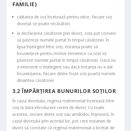
FAMILIE)
calitatea de soţ încetează pentru viitor, fiecare soţ
divorţat se poate recăsători;
la desfacerea căsătoriei prin divorţ, soţii pot conveni
să păstreze numele purtat în timpul căsătoriei. În
lipsa înţelegerii între soţi, instanţa poate să
încuviinţeze pentru motive temeinice ca soţii să
păstreze numele purtat în timpul căsătoriei. Dacă nu
a intervenit o înţelegere sau dacă instanţa nu a dat
încuviinţarea, fiecare dintre foştii soţi poartă numele
dinaintea căsătoriei.
3.2
ÎMPĂRŢIREA BUNURILOR SOŢILOR
În cazul divorţului, regimul matrimonial încetează între
soţi la data introducerii cererii de divorţ. Cu toate
acestea, oricare dintre soţi sau amândoi, împreună, în
cazul divorţului prin acordul lor, pot cere instanţei de
divorţ să constate că regimul matrimonial a încetat de