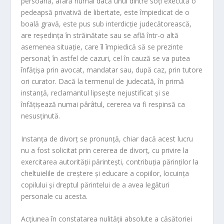
persoană, afară numai dacă unul dintre soţi execută o
pedeapsă privativă de libertate, este împiedicat de o
boală gravă, este pus sub interdicţie judecătorească,
are reşedinţa în străinătate sau se află într-o altă
asemenea situaţie, care îl împiedică să se prezinte
personal; în astfel de cazuri, cel în cauză se va putea
înfăţişa prin avocat, mandatar sau, după caz, prin tutore
ori curator. Dacă la termenul de judecată, în primă
instanţă, reclamantul lipseşte nejustificat şi se
înfăţişează numai pârâtul, cererea va fi respinsă ca
nesusţinută.
Instanţa de divorţ se pronunţă, chiar dacă acest lucru
nu a fost solicitat prin cererea de divorţ, cu privire la
exercitarea autorităţii părinteşti, contribuţia părinţilor la
cheltuielile de creştere şi educare a copiilor, locuinţa
copilului şi dreptul părintelui de a avea legături
personale cu acesta.
Acţiunea în constatarea nulităţii absolute a căsătoriei