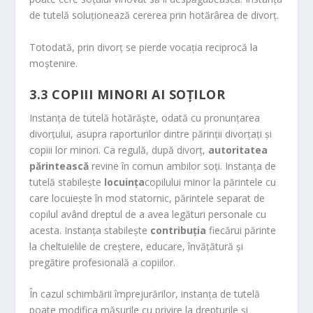
de tutelă soluţionează cererea prin hotărârea de divorţ.
Totodată, prin divorţ se pierde vocaţia reciprocă la
moştenire.
3.3
COPIII MINORI AI SOŢILOR
Instanţa de tutelă hotărăşte, odată cu pronunţarea
divorţului, asupra raporturilor dintre părinţii divorţaţi şi
copiii lor minori. Ca regulă, după divorţ,
autoritatea
părintească
revine în comun ambilor soţi. Instanţa de
tutelă stabileşte
locuinţa
copilului minor la părintele cu
care locuieşte în mod statornic, părintele separat de
copilul având dreptul de a avea legături personale cu
acesta. Instanţa stabileşte
contribuţia
fiecărui părinte
la cheltuielile de creştere, educare, învăţătură şi
pregătire profesională a copiilor.
În cazul schimbării împrejurărilor, instanţa de tutelă
poate modifica măsurile cu privire la drepturile şi