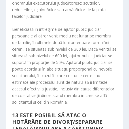
onorariului executorului judecătoresc; scutirilor,
reducerilor, eşalonărilor sau amânărilor de la plata
taxelor judiciare.
Beneficiază în întregime de ajutor public judiciar
persoanele al căror venit mediu net lunar pe membru
de familie, în ultimele două luni anterioare formulării
cererii, se situează sub nivelul de 300 lei. Dacă venitul se
situează sub nivelul de 600 lei, ajutor public judiciar se
suportă în proporţie de 50%. Ajutorul public judiciar se
poate acorda şi în alte situaţii, proporţional cu nevoile
solicitantului, în cazul în care costurile certe sau
estimate ale procesului sunt de natură să îi limiteze
accesul efectiv la justiţie, inclusiv din cauza diferenţelor
de cost al vieţii dintre statul membru în care se află
solicitantul şi cel din România.
13
ESTE POSIBIL SĂ ATAC O
HOTĂRÂRE DE DIVORŢ/SEPARARE
LEGALĂ/ANULARE A CĂSĂTORIEI?