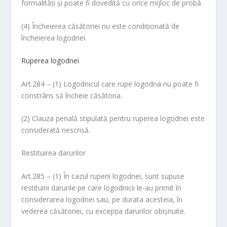
formalităţi şi poate fi dovedită cu orice mijloc de probă.
(4) Încheierea căsătoriei nu este condiţionată de
încheierea logodnei.
Ruperea logodnei
Art.284 – (1) Logodnicul care rupe logodna nu poate fi
constrâns să încheie căsătoria.
(2) Clauza penală stipulată pentru ruperea logodnei este
considerată nescrisă.
Restituirea darurilor
Art.285 – (1) În cazul ruperii logodnei, sunt supuse
restituirii darurile pe care logodnicii le-au primit în
considerarea logodnei sau, pe durata acesteia, în
vederea căsătoriei, cu excepţia darurilor obişnuite.