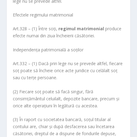
lege nu se prevede altfel.
Efectele regimului matrimonial
Art.328 – (1) Între soţi,
regimul matrimonial
produce
efecte numai din ziua încheierii căsătoriei.
Independenţa patrimonială a soţilor
Art.332 – (1) Dacă prin lege nu se prevede altfel, fiecare
soţ poate să încheie orice acte juridice cu celălalt soţ
sau cu terţe persoane.
(2) Fiecare soţ poate să facă singur, fără
consimţământul celuilalt, depozite bancare, precum şi
orice alte operaţiuni în legătură cu acestea.
(3) În raport cu societatea bancară, soţul titular al
contului are, chiar şi după desfacerea sau încetarea
căsătoriei, dreptul de a dispune de fondurile depuse,