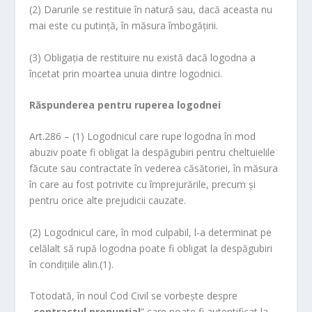
(2) Darurile se restituie în natură sau, dacă aceasta nu
mai este cu putinţă, în măsura îmbogăţirii.
(3) Obligaţia de restituire nu există dacă logodna a
încetat prin moartea unuia dintre logodnici.
Răspunderea pentru ruperea logodnei
Art.286 – (1) Logodnicul care rupe logodna în mod
abuziv poate fi obligat la despăgubiri pentru cheltuielile
făcute sau contractate în vederea căsătoriei, în măsura
în care au fost potrivite cu împrejurările, precum şi
pentru orice alte prejudicii cauzate.
(2) Logodnicul care, în mod culpabil, l-a determinat pe
celălalt să rupă logodna poate fi obligat la despăgubiri
în condiţiile alin.(1).
Totodată, în noul Cod Civil se vorbeşte despre
„
contractul prenupţial
” care poate fi autentificat la