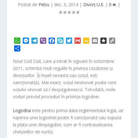
Postat de
Petru
|
dec. 3, 2014
|
Divorț U.E.
|
0
|
W
M
T
V
F
S
T
G
G
E
D
C
h
e
e
i
a
k
w
m
o
m
i
o
P
a
s
l
b
c
y
i
a
o
a
a
p
a
t
s
e
e
e
p
t
i
g
i
s
y
r
Noul Cod Civil, care a intrat în vigoare în octombrie
s
e
g
r
b
e
t
l
l
l
p
L
t
2011, schimbă mult regulile în privinţa căsătoriei şi
A
n
r
o
e
e
o
i
a
divorţurilor. Îţi înşeli nevasta sau soţul, eşti
p
g
a
o
r
C
r
n
j
sancţionat(ă). Mai exact, soţul nevinovat poate cere
p
e
m
k
l
a
k
e
r
a
soţului vinovat să-l despăgubească. Totodată, noile
a
s
coduri prevăd proceduri în privinţa logodnei.
z
s
ă
r
Logodna
este pentru prima data reglementată legal, iar
o
ruperea unei logodnei poate fi sancţionată sau supusă
o
la plata unei despăgubiri, cum ar fi contravaloarea
m
cheluielilor de nuntă.