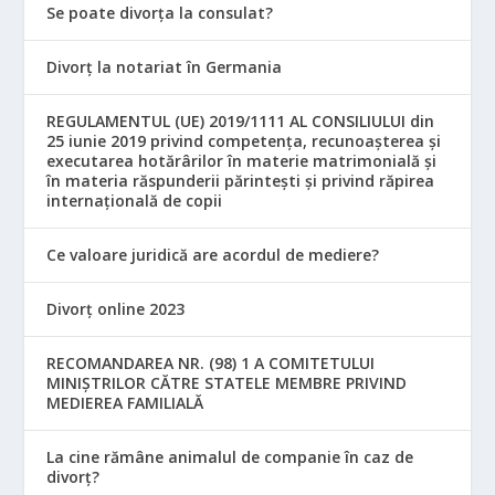
Se poate divorța la consulat?
Divorț la notariat în Germania
REGULAMENTUL (UE) 2019/1111 AL CONSILIULUI din
25 iunie 2019 privind competența, recunoașterea și
executarea hotărârilor în materie matrimonială și
în materia răspunderii părintești și privind răpirea
internațională de copii
Ce valoare juridică are acordul de mediere?
Divorț online 2023
RECOMANDAREA NR. (98) 1 A COMITETULUI
MINIŞTRILOR CĂTRE STATELE MEMBRE PRIVIND
MEDIEREA FAMILIALĂ
La cine rămâne animalul de companie în caz de
divorț?