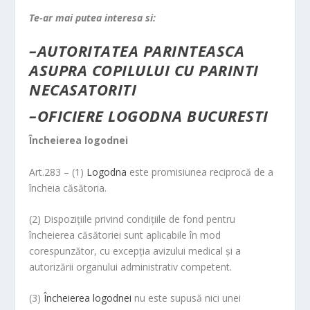
Te-ar mai putea interesa si:
–
AUTORITATEA PARINTEASCA
ASUPRA COPILULUI CU PARINTI
NECASATORITI
–
OFICIERE LOGODNA BUCURESTI
Încheierea logodnei
Art.283 – (1)
Logodna
este promisiunea reciprocă de a
încheia căsătoria.
(2) Dispoziţiile privind condiţiile de fond pentru
încheierea căsătoriei sunt aplicabile în mod
corespunzător, cu excepţia avizului medical şi a
autorizării organului administrativ competent.
(3)
Încheierea logodnei
nu este supusă nici unei