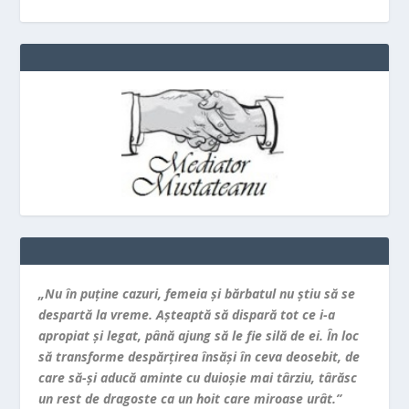
„Nu în puţine cazuri, femeia şi bărbatul nu ştiu să se
despartă la vreme. Aşteaptă să dispară tot ce i-a
apropiat şi legat, până ajung să le fie silă de ei. În loc
să transforme despărţirea însăşi în ceva deosebit, de
care să-şi aducă aminte cu duioşie mai târziu, târăsc
un rest de dragoste ca un hoit care miroase urât.”