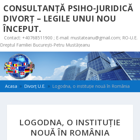
CONSULTANȚĂ PSIHO-JURIDICĂ
DIVORȚ – LEGILE UNUI NOU
ÎNCEPUT.
Contact: +40768511900 ; E-mail:
mustateanu@gmail.com
; RO-U.E.
Dreptul Familiei București-Petru Mustățeanu
Acasa
Divorț U.E.
Logodna, o instituţie nouă în România
9
9
LOGODNA, O INSTITUŢIE
NOUĂ ÎN ROMÂNIA