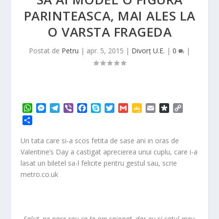
PARINTEASCA, MAI ALES LA
O VARSTA FRAGEDA
Postat de
Petru
|
apr. 5, 2015
|
Divorț U.E.
|
0
|
W
M
T
V
F
S
T
G
G
E
D
C
h
e
e
i
a
k
w
m
o
m
i
o
P
a
s
l
b
c
y
i
a
o
a
a
p
a
t
s
e
e
e
p
t
i
g
i
s
y
r
Un tata care si-a scos fetita de sase ani in oras de
s
e
g
r
b
e
t
l
l
l
p
L
t
Valentine’s Day a castigat aprecierea unui cuplu, care i-a
A
n
r
o
e
e
o
i
a
lasat un biletel sa-l felicite pentru gestul sau, scrie
p
g
a
o
r
C
r
n
j
metro.co.uk
p
e
m
k
l
a
k
e
r
a
a
s
z
s
ă
r
„Salut, ne pare rau ca te-am spionat, dar eu si sotul meu