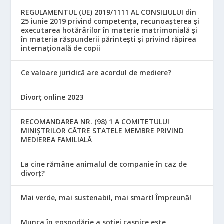
REGULAMENTUL (UE) 2019/1111 AL CONSILIULUI din
25 iunie 2019 privind competența, recunoașterea și
executarea hotărârilor în materie matrimonială și
în materia răspunderii părintești și privind răpirea
internațională de copii
Ce valoare juridică are acordul de mediere?
Divorț online 2023
RECOMANDAREA NR. (98) 1 A COMITETULUI
MINIŞTRILOR CĂTRE STATELE MEMBRE PRIVIND
MEDIEREA FAMILIALĂ
La cine rămâne animalul de companie în caz de
divorț?
Mai verde, mai sustenabil, mai smart! Împreună!
Munca în gospodărie a soției casnice este