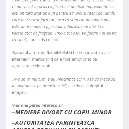
o
te-am vazut in oras cu fiica ta si am fost impresionati ca
o
esti un tata atat de bun pentru ea. Noi suntem doi adulti
m
care au crescut fara tati, asa ca stim cat de important
este sa ai model o figura parinteasca, mai ales la o
varsta atat de frageda. Tine-o tot asa! Va facem noi cinste
cu cina”
, i-au scris cei doi.
Barbatul a fotografiat biletelul si l-a impartasit cu alti
internauri, marturisind ca a fost emotionat de
aprecierea celor doi:
„N-o sa va mint, mi s-au inlacrimat ochii. Asa ca vreau sa
le multumesc pe aceasta cale”,
a scris el in dreptul
imaginii.
V-ar mai putea interesa si:
–
MEDIERE DIVORT CU COPIL MINOR
–
AUTORITATEA PARINTEASCA