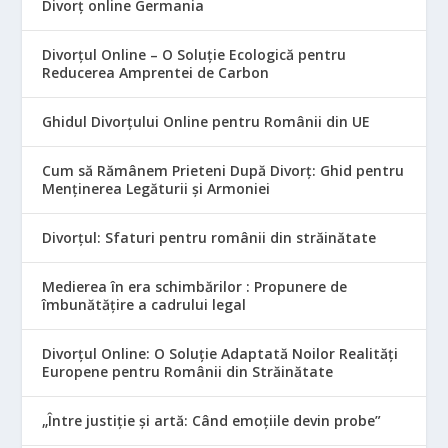
Divorț online Germania
Divorțul Online – O Soluție Ecologică pentru
Reducerea Amprentei de Carbon
Ghidul Divorțului Online pentru Românii din UE
Cum să Rămânem Prieteni După Divorț: Ghid pentru
Menținerea Legăturii și Armoniei
Divorțul: Sfaturi pentru românii din străinătate
Medierea în era schimbărilor : Propunere de
îmbunătățire a cadrului legal
Divorțul Online: O Soluție Adaptată Noilor Realități
Europene pentru Românii din Străinătate
„Între justiție și artă: Când emoțiile devin probe”