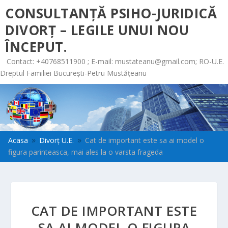
CONSULTANȚĂ PSIHO-JURIDICĂ
DIVORȚ – LEGILE UNUI NOU
ÎNCEPUT.
Contact: +40768511900 ; E-mail:
mustateanu@gmail.com
; RO-U.E.
Dreptul Familiei București-Petru Mustățeanu
Acasa
Divorț U.E.
Cat de important este sa ai model o
9
9
figura parinteasca, mai ales la o varsta frageda
CAT DE IMPORTANT ESTE
SA AI MODEL O FIGURA