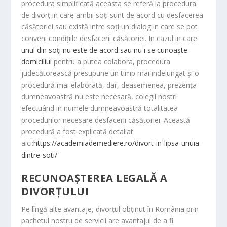
procedura simplificată aceasta se referă la procedura
m
de divorț in care ambii soți sunt de acord cu desfacerea
căsătoriei sau există intre soți un dialog in care se pot
conveni condițiile desfacerii căsătoriei. In cazul in care
unul din soți nu este de acord sau nu i se cunoaște
domiciliul
pentru a putea colabora, procedura
judecătorească presupune un timp mai indelungat și o
procedură mai elaborată, dar, deasemenea, prezența
dumneavoastră nu este necesară, colegii nostri
efectuând in numele dumneavoastră totalitatea
procedurilor necesare desfacerii căsătoriei. Această
procedură a fost explicată detaliat
aici:
https://academiademediere.ro/divort-in-lipsa-unuia-
dintre-soti/
RECUNOAȘTEREA LEGALĂ A
DIVORȚULUI
Pe lîngă alte avantaje, divorțul obținut în România prin
pachetul nostru de servicii are avantajul de a fi