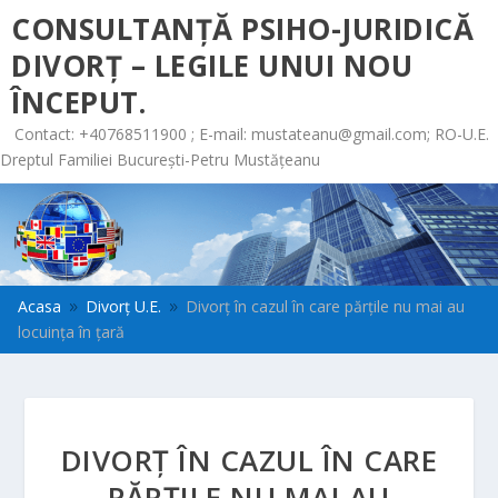
CONSULTANȚĂ PSIHO-JURIDICĂ
DIVORȚ – LEGILE UNUI NOU
ÎNCEPUT.
Contact: +40768511900 ; E-mail:
mustateanu@gmail.com
; RO-U.E.
Dreptul Familiei București-Petru Mustățeanu
Acasa
Divorț U.E.
Divorț în cazul în care părțile nu mai au
9
9
locuința în țară
DIVORȚ ÎN CAZUL ÎN CARE
PĂRȚILE NU MAI AU