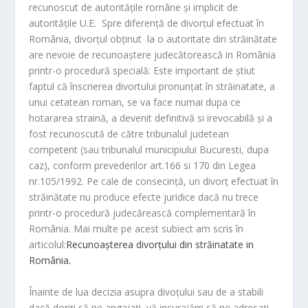
recunoscut de autoritățile române și implicit de
autoritățile U.E. Spre diferență de divorțul efectuat în
România, divorțul obținut la o autoritate din străinătate
are nevoie de recunoaștere judecătorească in România
printr-o procedură specială: Este important de știut
faptul că înscrierea divortului pronunțat în străinatate, a
unui cetatean roman, se va face numai dupa ce
hotararea straină, a devenit definitivă si irevocabilă și a
fost recunoscută de către tribunalul judetean
competent (sau tribunalul municipiului Bucuresti, dupa
caz), conform prevederilor art.166 si 170 din Legea
nr.105/1992. Pe cale de consecință, un divorț efectuat în
străinătate nu produce efecte juridice dacă nu trece
printr-o procedură judecărească complementară în
România. Mai multe pe acest subiect am scris în
articolul:
Recunoașterea divorțului din străinatate in
România.
Înainte de lua decizia asupra divoțului sau de a stabili
dacă doriți să ne angajați, vă incurajăm să ne adresați