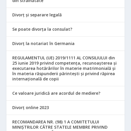
din străinătate
Divorț și separare legală
Se poate divorța la consulat?
Divorț la notariat în Germania
REGULAMENTUL (UE) 2019/1111 AL CONSILIULUI din
25 iunie 2019 privind competența, recunoașterea și
executarea hotărârilor în materie matrimonială și
în materia răspunderii părintești și privind răpirea
internațională de copii
Ce valoare juridică are acordul de mediere?
Divorț online 2023
RECOMANDAREA NR. (98) 1 A COMITETULUI
MINIŞTRILOR CĂTRE STATELE MEMBRE PRIVIND