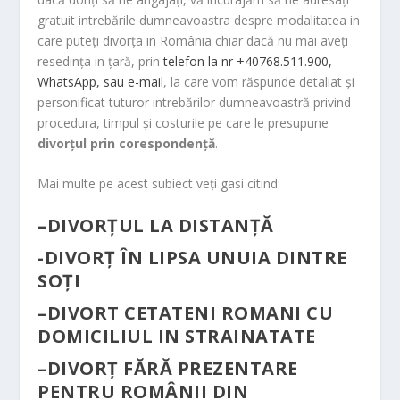
gratuit intrebările dumneavoastra despre modalitatea in
care puteți divorța in România chiar dacă nu mai aveți
resedința in țară, prin
telefon la nr +40768.511.900,
WhatsApp, sau e-mail
, la care vom răspunde detaliat și
personificat tuturor intrebărilor dumneavoastră privind
procedura, timpul și costurile pe care le presupune
divorțul prin corespondență
.
Mai multe pe acest subiect veți gasi citind:
–
DIVORŢUL LA DISTANŢĂ
-DIVORȚ ÎN LIPSA UNUIA DINTRE
SOȚI
–
DIVORT CETATENI ROMANI CU
DOMICILIUL IN STRAINATATE
–
DIVORȚ FĂRĂ PREZENTARE
PENTRU ROMÂNII DIN