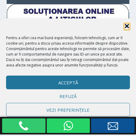
Pentru a oferi cea mai bună experiență, folosim tehnologii, cum ar fi
cookie-uri, pentru a stoca și/sau accesa informațiile despre dispozitive.
Consimțământul pentru aceste tehnologii ne permite să procesăm date,
cum ar fi comportamentul de navigare sau ID-uri unice pe acest site.
Dacă nu îți dai consimțământul sau îți retragi consimțământul dat poate
avea afecte negative asupra unor anumite funcționalități și funcții.
ACCEPTĂ
REFUZĂ
Proiectat de
| Realizat de
Elegant Themes
WordPress
VEZI PREFERINȚELE
Politică cookie-uri
Declarație de confidențialitate
Impressum