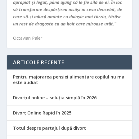
apropiat şi legat, până ajung să le fie silă de ei. În loc
să transforme despărţirea însăşi în ceva deosebit, de
care să-şi aducă aminte cu duioşie mai târziu, târăsc
un rest de dragoste ca un hoit care miroase urât.”
Octavian Paler
ARTICOLE RECENTE
Pentru majorarea pensiei alimentare copilul nu mai
este audiat
Divorțul online – soluția simplă în 2026
Divorț Online Rapid în 2025
Totul despre partajul după divorț