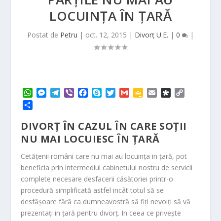
LOCUINȚA ÎN ȚARĂ
Postat de
Petru
|
oct. 12, 2015
|
Divorț U.E.
|
0
|
W
M
T
V
F
S
T
G
G
E
D
C
h
e
e
i
a
k
w
m
o
m
i
o
P
a
s
l
b
c
y
i
a
o
a
a
p
a
t
s
e
e
e
p
t
i
g
i
s
y
DIVORȚ ÎN CAZUL ÎN CARE SOȚII
r
s
e
g
r
b
e
t
l
l
l
p
L
t
NU MAI LOCUIESC ÎN ȚARĂ
A
n
r
o
e
e
o
i
a
p
g
a
o
r
C
r
n
j
Cetățenii români care nu mai au locuința in țară, pot
p
e
m
k
l
a
k
e
beneficia prin intermediul cabinetului nostru de servicii
r
a
a
complete necesare desfacerii căsătoriei printr-o
s
z
procedură simplificată astfel incât totul să se
s
ă
r
desfășoare fără ca dumneavostră să fiți nevoiți să vă
o
prezentați in țară pentru divorț. In ceea ce privește
o