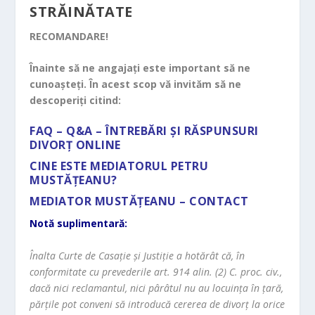
STRĂINĂTATE
RECOMANDARE!
Înainte să ne angajați este important să ne
cunoașteți. În acest scop vă invităm să ne
descoperiți citind:
FAQ – Q&A – ÎNTREBĂRI ȘI RĂSPUNSURI
DIVORȚ ONLINE
CINE ESTE MEDIATORUL PETRU
MUSTĂȚEANU?
MEDIATOR MUSTĂȚEANU – CONTACT
Notă suplimentară:
Înalta Curte de Casaţie şi Justiţie a hotărât că, în
conformitate cu prevederile art. 914 alin. (2) C. proc. civ.,
dacă nici reclamantul, nici pârâtul nu au locuinţa în ţară,
părţile pot conveni să introducă cererea de divorţ la orice