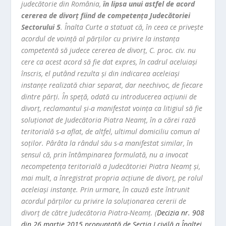
judecătorie din România,
în lipsa unui astfel de acord
cererea de divorţ fiind de competenţa Judecătoriei
Sectorului 5
. Înalta Curte a statuat că, în ceea ce privește
acordul de voință al părților cu privire la instanţa
competentă să judece cererea de divorţ, C. proc. civ. nu
cere ca acest acord să fie dat expres, în cadrul aceluiaşi
înscris, el putând rezulta şi din indicarea aceleiaşi
instanţe realizată chiar separat, dar neechivoc, de fiecare
dintre părţi. În speță, odată cu introducerea acţiunii de
divorţ, reclamantul şi-a manifestat voinţa ca litigiul să fie
soluţionat de Judecătoria Piatra Neamţ, în a cărei rază
teritorială s-a aflat, de altfel, ultimul domiciliu comun al
soţilor. Pârâta la rândul său s-a manifestat similar, în
sensul că, prin întâmpinarea formulată, nu a invocat
necompetenţa teritorială a Judecătoriei Piatra Neamţ şi,
mai mult, a înregistrat propria acţiune de divorţ, pe rolul
aceleiaşi instanţe. Prin urmare, în cauză este întrunit
acordul părților cu privire la soluționarea cererii de
divorț de către Judecătoria Piatra-Neamț. (
Decizia nr. 908
din 26 martie 2015 pronunţată de Secţia I civilă a Înaltei