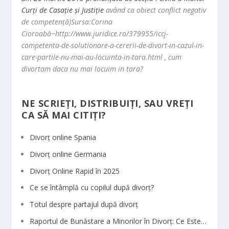
Curţi de Casaţie şi Justiţie
având ca obiect conflict negativ
de competență)Sursa:Corina
Cioroabă~http://www.juridice.ro/379955/iccj-
competenta-de-solutionare-a-cererii-de-divort-in-cazul-in-
care-partile-nu-mai-au-locuinta-in-tara.html , cum
divortam daca nu mai locuim in tara?
NE SCRIEȚI, DISTRIBUIȚI, SAU VREȚI
CA SĂ MAI CITIȚI?
Divorț online Spania
Divorț online Germania
Divorț Online Rapid în 2025
Ce se întâmplă cu copilul după divorț?
Totul despre partajul după divorț
Raportul de Bunăstare a Minorilor în Divorț: Ce Este…