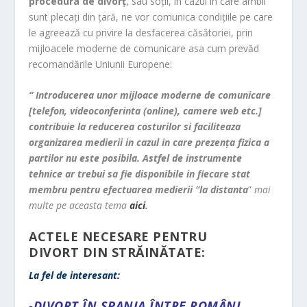
procedura de divorț
, sau soții, în cazul în care ambii
sunt plecați din țară, ne vor comunica condițiile pe care
le agreează cu privire la desfacerea căsătoriei, prin
mijloacele moderne de comunicare asa cum prevăd
recomandările Uniunii Europene:
“ Introducerea unor mijloace moderne de comunicare
[telefon, videoconferinta (online), camere web etc.]
contribuie la reducerea costurilor si faciliteaza
organizarea medierii in cazul in care prezența fizica a
partilor nu este posibila. Astfel de instrumente
tehnice ar trebui sa fie disponibile in fiecare stat
membru pentru efectuarea medierii “la distanta
”
mai
multe pe aceasta tema
aici
.
ACTELE NECESARE PENTRU
DIVORT DIN STRĂINĂTATE:
La fel de interesant:
-DIVORȚ ÎN SPANIA ÎNTRE ROMÂNI