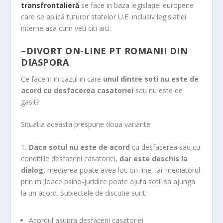
transfrontalieră
se face in baza legislației europene
care se aplică tuturor statelor U.E. inclusiv legislatiei
interne asa cum veti citi aici:
–
DIVORT ON-LINE PT ROMANII DIN
DIASPORA
Ce facem in cazul in care
unul dintre soti nu este de
acord cu desfacerea casatoriei
sau nu este de
gasit?
Situatia aceasta prespune doua variante:
1
. Daca sotul nu este de acord
cu desfacerea sau cu
conditiile desfacerii casatoriei,
dar este deschis la
dialog,
medierea poate avea loc on-line, iar mediatorul
prin mijloace psiho-juridice poate ajuta sotii sa ajunga
la un acord. Subiectele de discutie sunt:
Acordul asupra desfacerii casatoriei