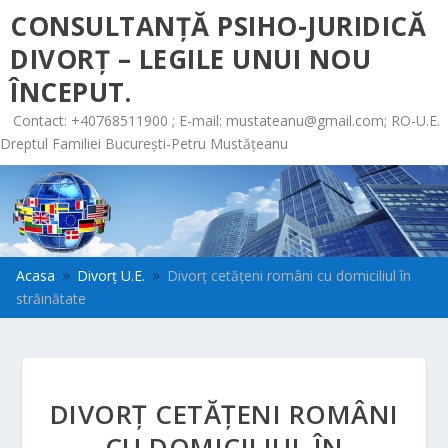
CONSULTANȚĂ PSIHO-JURIDICĂ
DIVORȚ – LEGILE UNUI NOU
ÎNCEPUT.
Contact: +40768511900 ; E-mail:
mustateanu@gmail.com
; RO-U.E.
Dreptul Familiei București-Petru Mustățeanu
Acasa
Divorț U.E.
Divorț cetățeni români cu domiciliul în
9
9
străinătate
DIVORȚ CETĂȚENI ROMÂNI
CU DOMICILIUL ÎN