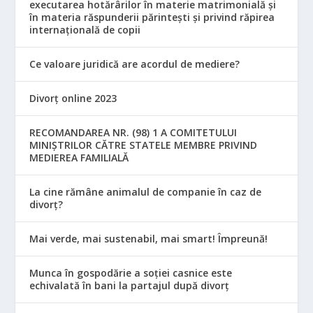
executarea hotărârilor în materie matrimonială și
în materia răspunderii părintești și privind răpirea
internațională de copii
Ce valoare juridică are acordul de mediere?
Divorț online 2023
RECOMANDAREA NR. (98) 1 A COMITETULUI
MINIŞTRILOR CĂTRE STATELE MEMBRE PRIVIND
MEDIEREA FAMILIALĂ
La cine rămâne animalul de companie în caz de
divorț?
Mai verde, mai sustenabil, mai smart! Împreună!
Munca în gospodărie a soției casnice este
echivalată în bani la partajul după divorț