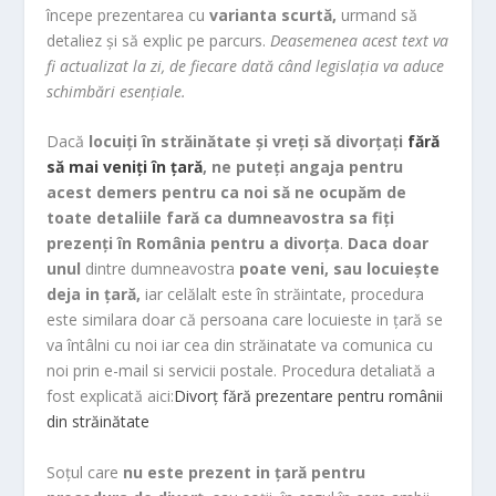
începe prezentarea cu
varianta scurtă,
urmand să
m
detaliez și să explic pe parcurs.
Deasemenea acest text va
fi actualizat la zi, de fiecare dată când legislația va aduce
schimbări esențiale.
Dacă
locuiți în străinătate și vreți să divorțați
fără
să mai veniți în țară
, ne puteți angaja pentru
acest demers pentru ca noi să ne ocupăm de
toate detaliile fară ca dumneavostra sa fiți
prezenți în România pentru a divorța
.
Daca doar
unul
dintre dumneavostra
poate veni, sau locuiește
deja in țară,
iar celălalt este în străintate, procedura
este similara doar că persoana care locuieste in țară se
va întâlni cu noi iar cea din străinatate va comunica cu
noi prin e-mail si servicii postale. Procedura detaliată a
fost explicată aici:
Divorț fără prezentare pentru românii
din străinătate
Soțul care
nu este prezent in țară pentru