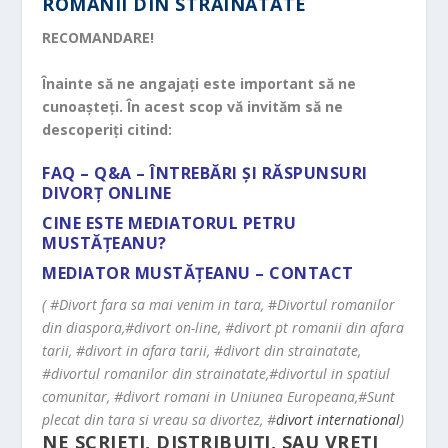
ROMÂNII DIN STRĂINĂTATE
RECOMANDARE!
Înainte să ne angajați este important să ne
cunoașteți. În acest scop vă invităm să ne
descoperiți citind:
FAQ – Q&A – ÎNTREBĂRI ȘI RĂSPUNSURI
DIVORȚ ONLINE
CINE ESTE MEDIATORUL PETRU
MUSTĂȚEANU?
MEDIATOR MUSTĂȚEANU – CONTACT
( #Divort fara sa mai venim in tara,
#
Divortul romanilor
din diaspora,#divort on-line, #divort pt romanii din afara
tarii, #divort in afara tarii, #divort din strainatate,
#divortul romanilor din strainatate,#divortul in spatiul
comunitar, #divort romani in Uniunea Europeana,#Sunt
plecat din tara si vreau sa divortez, #
divort international
)
NE SCRIEȚI, DISTRIBUIȚI, SAU VREȚI