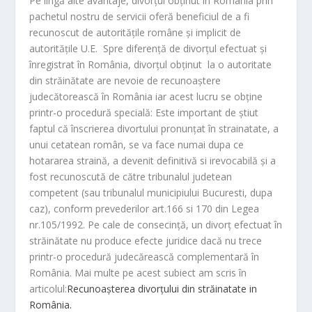
Pe lîngă alte avantaje, divorțul obținut în România prin
pachetul nostru de servicii oferă beneficiul de a fi
recunoscut de autoritățile române și implicit de
autoritățile U.E. Spre diferență de divorțul efectuat și
înregistrat în România, divorțul obținut la o autoritate
din străinătate are nevoie de recunoaștere
judecătorească în România iar acest lucru se obține
printr-o procedură specială: Este important de știut
faptul că înscrierea divortului pronunțat în strainatate, a
unui cetatean român, se va face numai dupa ce
hotararea straină, a devenit definitivă si irevocabilă și a
fost recunoscută de către tribunalul judetean
competent (sau tribunalul municipiului Bucuresti, dupa
caz), conform prevederilor art.166 si 170 din Legea
nr.105/1992. Pe cale de consecință, un divorț efectuat în
străinătate nu produce efecte juridice dacă nu trece
printr-o procedură judecărească complementară în
România. Mai multe pe acest subiect am scris în
articolul:
Recunoașterea divorțului din străinatate in
România.