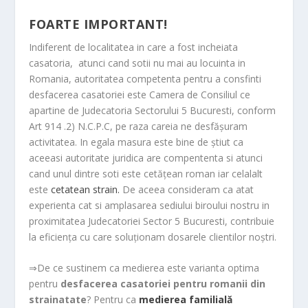
FOARTE IMPORTANT!
Indiferent de localitatea in care a fost incheiata
casatoria, atunci cand sotii nu mai au locuinta in
Romania, autoritatea competenta pentru a consfinti
desfacerea casatoriei este Camera de Consiliul ce
apartine de Judecatoria Sectorului 5 Bucuresti, conform
Art 914 .2) N.C.P.C, pe raza careia ne desfășuram
activitatea. In egala masura este bine de știut ca
aceeasi autoritate juridica are compententa si atunci
cand unul dintre soti este cetățean roman iar celalalt
este
cetatean strain.
De aceea consideram ca atat
experienta cat si amplasarea sediului biroului nostru in
proximitatea Judecatoriei Sector 5 Bucuresti, contribuie
la eficiența cu care soluționam dosarele clientilor noștri.
⇒De ce sustinem ca medierea este varianta optima
pentru
desfacerea casatoriei pentru romanii din
strainatate
? Pentru ca
medierea familială