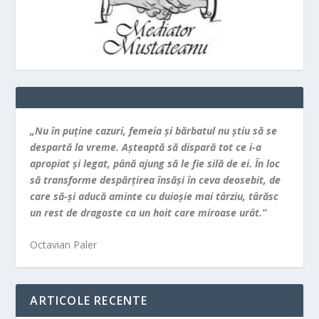
„Nu în puţine cazuri, femeia şi bărbatul nu ştiu să se
despartă la vreme. Aşteaptă să dispară tot ce i-a
apropiat şi legat, până ajung să le fie silă de ei. În loc
să transforme despărţirea însăşi în ceva deosebit, de
care să-şi aducă aminte cu duioşie mai târziu, târăsc
un rest de dragoste ca un hoit care miroase urât.”
Octavian Paler
ARTICOLE RECENTE