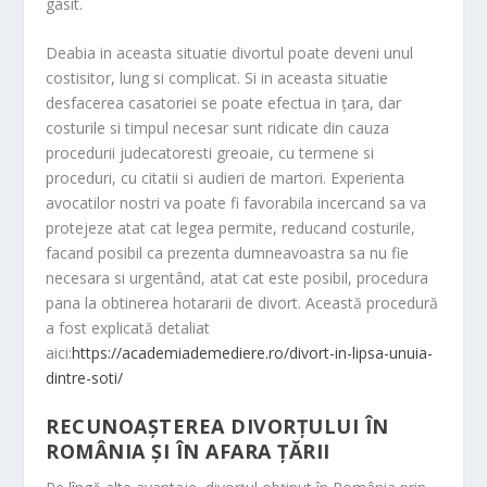
gasit.
Deabia in aceasta situatie divortul poate deveni unul
costisitor, lung si complicat. Si in aceasta situatie
desfacerea casatoriei se poate efectua in țara, dar
costurile si timpul necesar sunt ridicate din cauza
procedurii judecatoresti greoaie, cu termene si
proceduri, cu citatii si audieri de martori. Experienta
avocatilor nostri va poate fi favorabila incercand sa va
protejeze atat cat legea permite, reducand costurile,
facand posibil ca prezenta dumneavoastra sa nu fie
necesara si urgentând, atat cat este posibil, procedura
pana la obtinerea hotararii de divort. Această procedură
a fost explicată detaliat
aici:
https://academiademediere.ro/divort-in-lipsa-unuia-
dintre-soti/
RECUNOAȘTEREA DIVORȚULUI ÎN
ROMÂNIA ȘI ÎN AFARA ȚĂRII