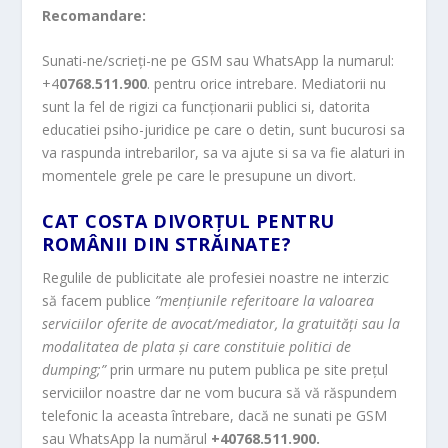
Recomandare:
Sunati-ne/scrieți-ne pe GSM sau WhatsApp la numarul:
+4
0768.511.900
. pentru orice intrebare. Mediatorii nu
sunt la fel de rigizi ca funcționarii publici si, datorita
educatiei psiho-juridice pe care o detin, sunt bucurosi sa
va raspunda intrebarilor, sa va ajute si sa va fie alaturi in
momentele grele pe care le presupune un divort.
CAT COSTA DIVORȚUL
PENTRU
ROMÂNII DIN STRĂINATE?
Regulile de publicitate ale profesiei noastre ne interzic
să facem publice
”mențiunile referitoare la valoarea
serviciilor oferite de avocat/mediator, la gratuități sau la
modalitatea de plata și care constituie politici de
dumping;”
prin urmare nu putem publica pe site prețul
serviciilor noastre dar ne vom bucura să vă răspundem
telefonic la aceasta întrebare, dacă ne sunati pe GSM
sau WhatsApp la numărul
+40768.511.900.