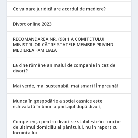
Ce valoare juridică are acordul de mediere?
Divorț online 2023
RECOMANDAREA NR. (98) 1 A COMITETULUI
MINIŞTRILOR CĂTRE STATELE MEMBRE PRIVIND
MEDIEREA FAMILIALĂ
La cine rămâne animalul de companie în caz de
divorț?
Mai verde, mai sustenabil, mai smart! Împreună!
Munca în gospodărie a soției casnice este
echivalată în bani la partajul după divorț
Competența pentru divorț se stabilește în funcție
de ultimul domiciliu al pârâtului, nu în raport cu
locuinţa lui