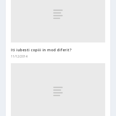
Iti iubesti copiii in mod diferit?
11/12/2014