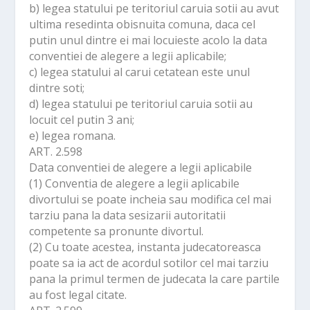
b) legea statului pe teritoriul caruia sotii au avut
m
ultima resedinta obisnuita comuna, daca cel
putin unul dintre ei mai locuieste acolo la data
conventiei de alegere a legii aplicabile;
c) legea statului al carui cetatean este unul
dintre soti;
d) legea statului pe teritoriul caruia sotii au
locuit cel putin 3 ani;
e) legea romana.
ART. 2.598
Data conventiei de alegere a legii aplicabile
(1) Conventia de alegere a legii aplicabile
divortului se poate incheia sau modifica cel mai
tarziu pana la data sesizarii autoritatii
competente sa pronunte divortul.
(2) Cu toate acestea, instanta judecatoreasca
poate sa ia act de acordul sotilor cel mai tarziu
pana la primul termen de judecata la care partile
au fost legal citate.