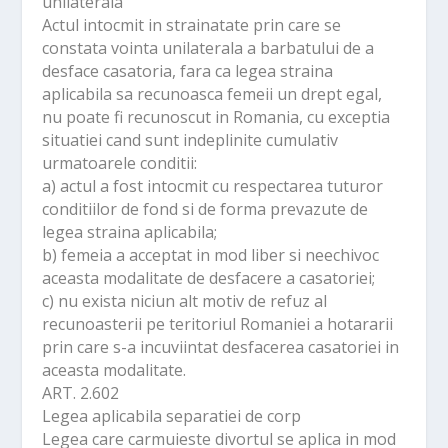
unilaterala
Actul intocmit in strainatate prin care se
constata vointa unilaterala a barbatului de a
desface casatoria, fara ca legea straina
aplicabila sa recunoasca femeii un drept egal,
nu poate fi recunoscut in Romania, cu exceptia
situatiei cand sunt indeplinite cumulativ
urmatoarele conditii:
a) actul a fost intocmit cu respectarea tuturor
conditiilor de fond si de forma prevazute de
legea straina aplicabila;
b) femeia a acceptat in mod liber si neechivoc
aceasta modalitate de desfacere a casatoriei;
c) nu exista niciun alt motiv de refuz al
recunoasterii pe teritoriul Romaniei a hotararii
prin care s-a incuviintat desfacerea casatoriei in
aceasta modalitate.
ART. 2.602
Legea aplicabila separatiei de corp
Legea care carmuieste divortul se aplica in mod