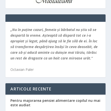
„Nu în puţine cazuri, femeia şi bărbatul nu ştiu să se
despartă la vreme. Aşteaptă să dispară tot ce i-a
apropiat şi legat, până ajung să le fie silă de ei. În loc
să transforme despărţirea însăşi în ceva deosebit, de
care să-şi aducă aminte cu duioşie mai târziu, târăsc
un rest de dragoste ca un hoit care miroase urât.”
Octavian Paler
ARTICOLE RECENTE
Pentru majorarea pensiei alimentare copilul nu mai
este audiat