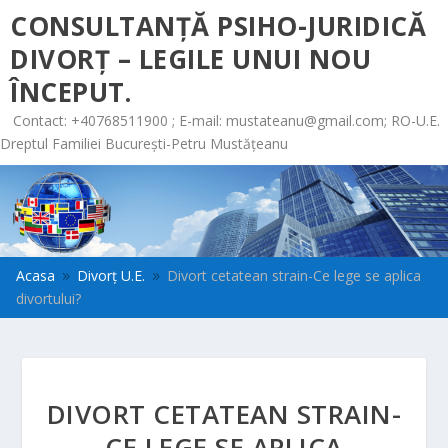
CONSULTANȚĂ PSIHO-JURIDICĂ
DIVORȚ – LEGILE UNUI NOU
ÎNCEPUT.
Contact: +40768511900 ; E-mail:
mustateanu@gmail.com
; RO-U.E.
Dreptul Familiei București-Petru Mustățeanu
Acasa
Divorț U.E.
Divort cetatean strain-Ce lege se aplica
9
9
divortului?
DIVORT CETATEAN STRAIN-
CE LEGE SE APLICA