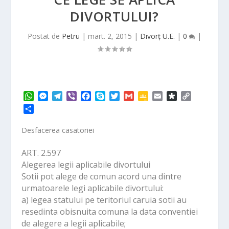
DIVORTULUI?
Postat de
Petru
|
mart. 2, 2015
|
Divorț U.E.
|
0
|
W
M
T
V
F
S
T
G
G
E
D
C
h
e
e
i
a
k
w
m
o
m
i
o
P
a
s
l
b
c
y
i
a
o
a
a
p
a
t
s
e
e
e
p
t
i
g
i
s
y
r
Desfacerea casatoriei
s
e
g
r
b
e
t
l
l
l
p
L
t
A
n
r
o
e
e
o
i
a
ART. 2.597
p
g
a
o
r
C
r
n
j
Alegerea legii aplicabile divortului
p
e
m
k
l
a
k
e
Sotii pot alege de comun acord una dintre
r
a
a
s
urmatoarele legi aplicabile divortului:
z
s
a) legea statului pe teritoriul caruia sotii au
ă
r
resedinta obisnuita comuna la data conventiei
o
de alegere a legii aplicabile;
o