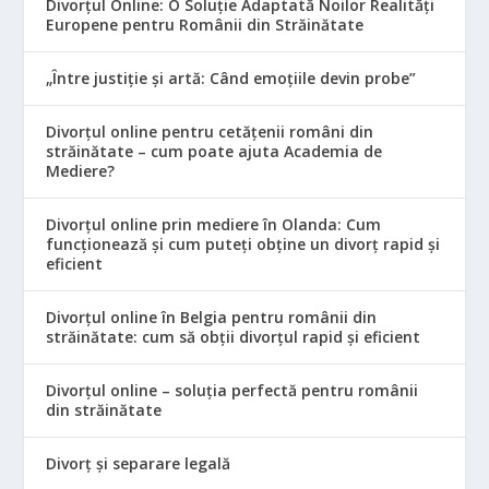
Divorțul Online: O Soluție Adaptată Noilor Realități
Europene pentru Românii din Străinătate
„Între justiție și artă: Când emoțiile devin probe”
Divorțul online pentru cetățenii români din
străinătate – cum poate ajuta Academia de
Mediere?
Divorțul online prin mediere în Olanda: Cum
funcționează și cum puteți obține un divorț rapid și
eficient
Divorțul online în Belgia pentru românii din
străinătate: cum să obții divorțul rapid și eficient
Divorțul online – soluția perfectă pentru românii
din străinătate
Divorț și separare legală