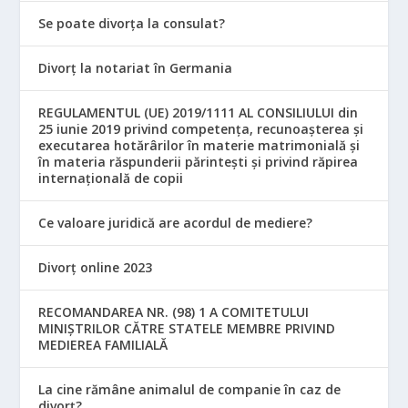
Se poate divorța la consulat?
Divorț la notariat în Germania
REGULAMENTUL (UE) 2019/1111 AL CONSILIULUI din
25 iunie 2019 privind competența, recunoașterea și
executarea hotărârilor în materie matrimonială și
în materia răspunderii părintești și privind răpirea
internațională de copii
Ce valoare juridică are acordul de mediere?
Divorț online 2023
RECOMANDAREA NR. (98) 1 A COMITETULUI
MINIŞTRILOR CĂTRE STATELE MEMBRE PRIVIND
MEDIEREA FAMILIALĂ
La cine rămâne animalul de companie în caz de
divorț?