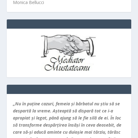
Monica Bellucci
„Nu în puţine cazuri, femeia şi bărbatul nu ştiu să se
despartă la vreme. Aşteaptă să dispară tot ce i-a
apropiat şi legat, până ajung să le fie silă de ei. În loc
să transforme despărţirea însăşi în ceva deosebit, de
care să-şi aducă aminte cu duioşie mai târziu, târăsc