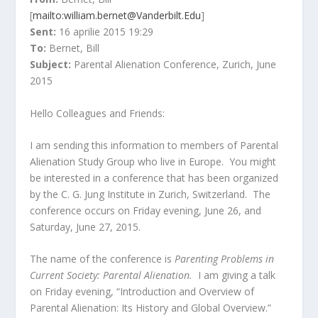
o
[
mailto:
william.bernet@Vanderbilt.Edu
]
o
Sent:
16 aprilie 2015 19:29
m
To:
Bernet, Bill
Subject:
Parental Alienation Conference, Zurich, June
2015
Hello Colleagues and Friends:
I am sending this information to members of Parental
Alienation Study Group who live in Europe. You might
be interested in a conference that has been organized
by the C. G. Jung Institute in Zurich, Switzerland. The
conference occurs on Friday evening, June 26, and
Saturday, June 27, 2015.
The name of the conference is
Parenting Problems in
Current Society: Parental Alienation.
I am giving a talk
on Friday evening, “Introduction and Overview of
Parental Alienation: Its History and Global Overview.”