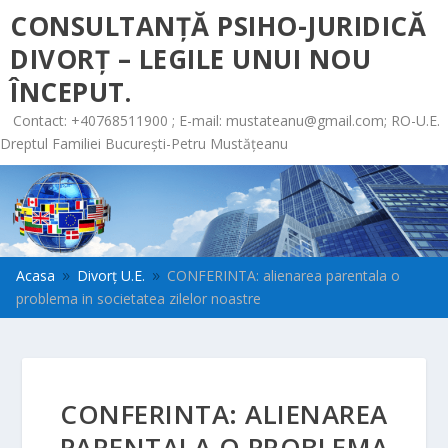
CONSULTANȚĂ PSIHO-JURIDICĂ
DIVORȚ – LEGILE UNUI NOU
ÎNCEPUT.
Contact: +40768511900 ; E-mail:
mustateanu@gmail.com
; RO-U.E.
Dreptul Familiei București-Petru Mustățeanu
Acasa
Divorț U.E.
CONFERINTA: alienarea parentala o
9
9
problema in societatea zilelor noastre
CONFERINTA: ALIENAREA
PARENTALA O PROBLEMA