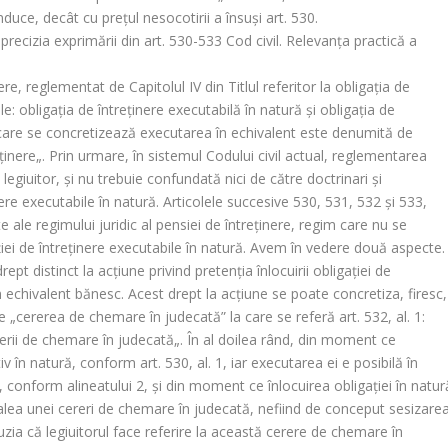
nduce, decât cu preţul nesocotirii a însuşi art. 530.
 precizia exprimării din art. 530-533 Cod civil. Relevanţa practică a
inere, reglementat de Capitolul IV din Titlul referitor la obligaţia de
 obligaţia de întreţinere executabilă în natură şi obligaţia de
n care se concretizează executarea în echivalent este denumită de
ţinere
„. Prin urmare, în sistemul Codului civil actual, reglementarea
legiuitor, şi nu trebuie confundată nici de către doctrinari şi
nere executabile în natură. Articolele succesive 530, 531, 532 şi 533,
 ale regimului juridic al pensiei de întreţinere, regim care nu se
aţiei de întreţinere executabile în natură. Avem în vedere două aspecte.
rept distinct la acţiune privind pretenţia înlocuirii obligaţiei de
în echivalent bănesc. Acest drept la acţiune se poate concretiza, firesc,
e „
cererea de chemare în judecată
” la care se referă art. 532, al. 1:
rerii de chemare în judecată
„. În al doilea rând, din moment ce
 în natură, conform art. 530, al. 1, iar executarea ei e posibilă în
 conform alineatului 2, şi din moment ce înlocuirea obligaţiei în natur
alea unei cereri de chemare în judecată, nefiind de conceput sesizare
uzia că legiuitorul face referire la această cerere de chemare în