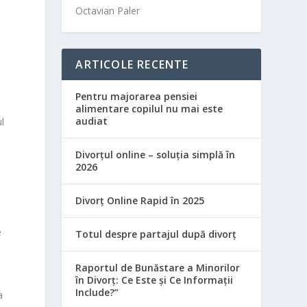
Octavian Paler
ARTICOLE RECENTE
Pentru majorarea pensiei
alimentare copilul nu mai este
audiat
l
Divorțul online – soluția simplă în
2026
Divorț Online Rapid în 2025
e
Totul despre partajul după divorț
Raportul de Bunăstare a Minorilor
în Divorț: Ce Este și Ce Informații
Include?”
a