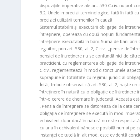
dispoziţiile imperative ale art. 530 C.civ. nu pot co
3.2. Unele imprecizii terminologice, faţă în faţă cu
preciziei utilizării termenilor în cauză
Sistemul stabilirii şi executării obligaţiei de întreţ
întreţinere, operează cu două noţiuni fundamentale:
întreţinere executabilă în bani. Suma de bani pri
legiuitor, prin art. 530, al. 2, C.civ., „
pensie de între
pensiei de întreţinere nu se confundă nici de către 
practicieni, cu reglementarea obligaţiei de întreţi
C.civ., reglementează în mod distinct unele aspecte
suprapune în totalitate cu regimul juridic al oblig
Întâi, trebuie observat că art. 530, al. 2, naşte un d
întreţinere în natură cu o obligaţie de întreţinere 
într-o cerere de chemare în judecată. Aceasta est
„
Pensia de întreţinere se datorează de la data ce
obligaţia de întreţinere se execută în mod imperativ
echivalent doar dacă în natură nu este respectată,
cu una în echivalent bănesc e posibilă numai pe c
instanţei de tutelă în alt mod, este evidentă concl