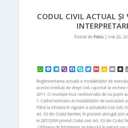
CODUL CIVIL ACTUAL ŞI 
INTERPRETARE
Postat de
Petru
|
mai 20, 20
W
M
T
V
F
S
T
G
G
E
D
h
e
e
i
a
k
w
m
o
m
i
a
s
l
b
c
y
i
a
o
a
a
Reglementarea actuală a modalităţilor de executare
t
s
e
e
e
p
t
i
g
i
s
acestei instituţii de drept civil, raportat la vech
s
e
g
r
b
e
t
l
l
l
p
2011. O revoluţie încă neobservată de nu puţini aut
A
n
r
o
e
e
o
1. Cadrul normativ al modalităţilor de executare a o
p
g
a
o
r
C
r
Până la intrarea în vigoare a actualului cod civil,
p
e
m
k
l
a
art. 93 din Codul familiei, în prezent abrogat prin 
r
a
s
nr.287/2009 privind Codul civil. Art. 93 din Codul f
s
„
Obligaţia de întreţinere se execută în natură sau p