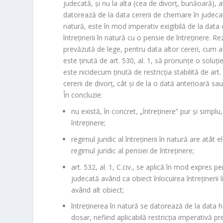
judecată, şi nu la alta (cea de divorţ, bunăoară), at
datorează de la data cererii de chemare în judeca
natură, este în mod imperativ exigibilă de la data 
întreţinerii în natură cu o pensie de întreţinere. 
prevăzută de lege, pentru data altor cereri, cum ar
este ţinută de art. 530, al. 1, să pronunţe o soluţie
este nicidecum ţinută de restricţia stabilită de art. 
cererii de divorţ, cât şi de la o dată anterioară sa
În concluzie:
nu există, în concret, „întreţinere” pur şi simplu,
întreţinere;
regimul juridic al întreţinerii în natură are atâ
regimul juridic al pensiei de întreţinere;
art. 532, al. 1, C.civ., se aplică în mod expres 
judecată având ca obiect înlocuirea întreţinerii 
având alt obiect;
întreţinerea în natură se datorează de la data ho
dosar, nefiind aplicabilă restricţia imperativă pre