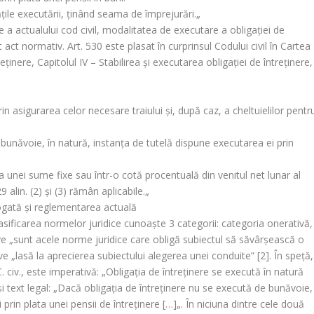
ăţile executării, ţinând seama de împrejurări.
„
 a actualului cod civil, modalitatea de executare a obligaţiei de
act normativ. Art. 530 este plasat în curprinsul Codului civil în Cartea
reţinere, Capitolul IV – Stabilirea şi executarea obligaţiei de întreţinere,
rin asigurarea celor necesare traiului şi, după caz, a cheltuielilor pentr
 bunăvoie, în natură, instanţa de tutelă dispune executarea ei prin
a unei sume fixe sau într-o cotă procentuală din venitul net lunar al
9 alin. (2) şi (3) rămân aplicabile.
„
ogată şi reglementarea actuală
clasificarea normelor juridice cunoaşte 3 categorii: categoria onerativă,
e „
sunt acele norme juridice care obligă subiectul să săvârşească o
ve „
lasă la aprecierea subiectului alegerea unei conduite
” [2]. În speţă,
 civ., este imperativă: „
Obligaţia de întreţinere se execută în natură
 text legal: „
Dacă obligaţia de întreţinere nu se execută de bunăvoie,
prin plata unei pensii de întreţinere […]
„. În niciuna dintre cele două