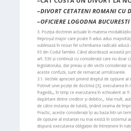
–
CAT COSTA UN DIVORT LA N
–
DIVORT CETATENI ROMANI CU D
–
OFICIERE LOGODNA BUCURESTI
3. Poziţia doctrinei actuale în materia modalităţilo
Reproşul major care poate fi adus adus majorităţi
subliniază în niciun fel schimbarea radicală adusă d
93 din Codul familiei. Când abordează această pro
art. 530 şi continuă cu consideraţii care nu doar 
legislatorului, dar preiau şi din vechi consideraţii 
aceste confuzii, sunt de remarcat următoarele.
3.1. Vechile aprecieri privind dreptul de opţiune al
Potrivit unei poziţii de doctrină [3], executarea în 
fragedă
„, în timp ce executarea în echivalent ar fi 
depărtare dintre creditor şi debitor
„. Mai mult, aut
de către instanţa de tutelă, ţinând seama de împr
Practic, aceste consideraţii îşi au baza într-un t
de opţiune al instanţei nu mai există în sistemul art
dispună executarea obligaţiei de întreţinere în nat