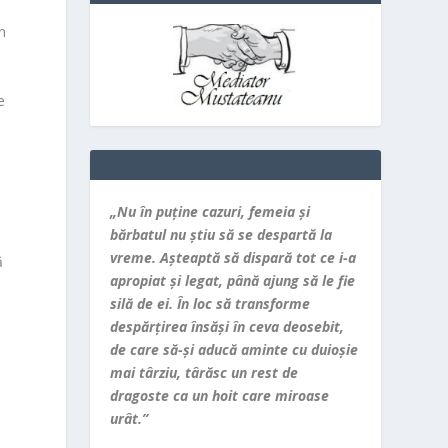
în
e
„Nu în puţine cazuri, femeia şi
bărbatul nu ştiu să se despartă la
vreme. Aşteaptă să dispară tot ce i-a
ă
apropiat şi legat, până ajung să le fie
silă de ei. În loc să transforme
despărţirea însăşi în ceva deosebit,
de care să-şi aducă aminte cu duioşie
mai târziu, târăsc un rest de
dragoste ca un hoit care miroase
urât.”