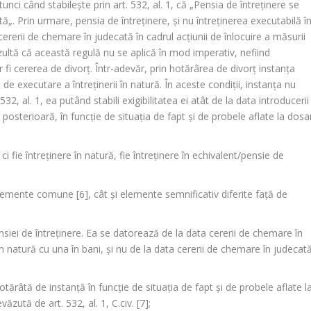
unci când stabileşte prin art. 532, al. 1, că „
Pensia de întreţinere se
tă
„. Prin urmare, pensia de întreţinere, şi nu întreţinerea executabilă î
cererii de chemare în judecată în cadrul acţiunii de înlocuire a măsurii
Rezultă că această regulă nu se aplică în mod imperativ, nefiind
 fi cererea de divorţ. Într-adevăr, prin hotărârea de divorţ instanţa
 de executare a întreţinerii în natură. În aceste condiţii, instanţa nu
532, al. 1, ea putând stabili exigibilitatea ei atât de la data introducerii
u posterioară, în funcţie de situaţia de fapt şi de probele aflate la dosa
 ci fie întreţinere în natură, fie întreţinere în echivalent/pensie de
t elemente comune [6], cât şi elemente semnificativ diferite faţă de
pensiei de întreţinere. Ea se datorează de la data cererii de chemare în
în natură cu una în bani, şi nu de la data cererii de chemare în judecat
tărâtă de instanţă în funcţie de situaţia de fapt şi de probele aflate l
văzută de art. 532, al. 1, C.civ. [7];