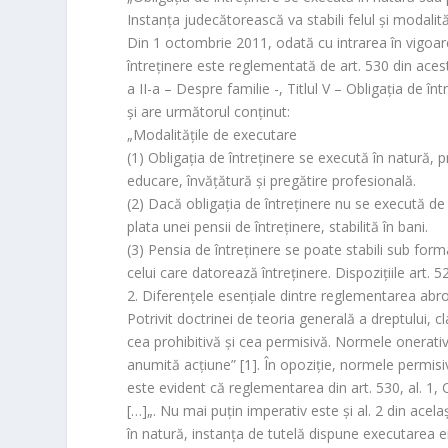
r
Instanţa judecătorească va stabili felul şi modalit
o
Din 1 octombrie 2011, odată cu intrarea în vigoare
o
întreţinere este reglementată de art. 530 din acest 
m
a II-a – Despre familie -, Titlul V – Obligaţia de înt
şi are următorul conţinut:
„
Modalităţile de executare
(1) Obligaţia de întreţinere se execută în natură, p
educare, învăţătură şi pregătire profesională.
(2) Dacă obligaţia de întreţinere nu se execută de
plata unei pensii de întreţinere, stabilită în bani.
(3) Pensia de întreţinere se poate stabili sub form
celui care datorează întreţinere. Dispoziţiile art. 52
2. Diferenţele esenţiale dintre reglementarea abr
Potrivit doctrinei de teoria generală a dreptului, 
cea prohibitivă şi cea permisivă. Normele onerativ
anumită acţiune
” [1]. În opoziţie, normele permisi
este evident că reglementarea din art. 530, al. 1, C.
[…]
„. Nu mai puţin imperativ este şi al. 2 din acelaşi
în natură, instanţa de tutelă dispune executarea ei 