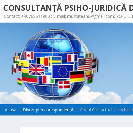
CONSULTANȚĂ PSIHO-JURIDICĂ D
Contact: +40768511900 ; E-mail:
mustateanu@gmail.com
; RO-U.E.
Acasa
Divorț prin corespondență
Codul Civil actual şi vechiul 
9
9