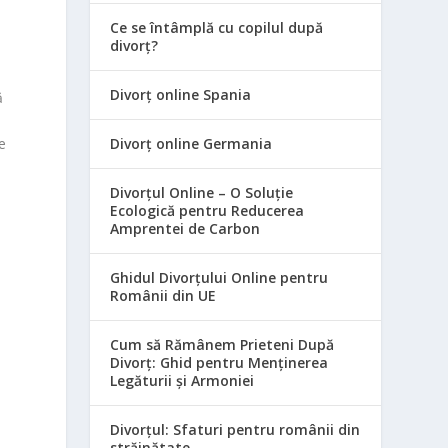
Ce se întâmplă cu copilul după
divorț?
Divorț online Spania
ă
Divorț online Germania
e
Divorțul Online – O Soluție
Ecologică pentru Reducerea
Amprentei de Carbon
Ghidul Divorțului Online pentru
Românii din UE
Cum să Rămânem Prieteni După
Divorț: Ghid pentru Menținerea
Legăturii și Armoniei
Divorțul: Sfaturi pentru românii din
străinătate