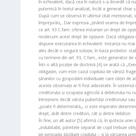
în echivalent, dacă cea în natură s-a dovedit că n
puternică în textul analizat, încât a generat chiar şi
După cum se observă în ultimul citat menţionat, se c
împrejurări
„. Dar expresia „
ţinând seama de împre
ce art. 93 C.fam. oferea instanţei un drept de opţi
nicidecum acest drept de opţiune. Dacă obligaţia n
dispune executarea în echivalent. Instanţa nu mai e
ales decât o singură soluţie, în baza probelor: stabi
cu termenii din art. 93, C.fam., este generator de 
Într-o altă poziţie de doctrină [4] se arată că „
Exe
obligaţiei, cum este cazul copilului de vârstă fragedă
ţăranilor cu gospodării individuale care obţin de ai
aceste observaţii ar fi fost adevărate. În sistemul 
creditorului şi ocupaţia agricolă a debitorului nu 
întreţinere decât vârsta pubertăţii creditorului sa
„
poate fi determinată
„, ci este imperativ determin
drept, atât dintre creditori, cât şi dintre debitori.
În fine, un alt autor [5] afirmă că, în ipoteza unei s
„
indubitabil, părintele separat de copil trebuie o
pe perioada găzduirii copilului – şi la vărsarea 