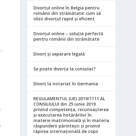
Divorțul online în Belgia pentru
n
românii din străinătate: cum să
obții divorțul rapid și eficient
Divorțul online – soluția perfectă
pentru românii din străinătate
r.
Divorț și separare legală
Se poate divorța la consulat?
Divorț la notariat în Germania
REGULAMENTUL (UE) 2019/1111 AL
CONSILIULUI din 25 iunie 2019
ă
privind competența, recunoașterea
și executarea hotărârilor în
materie matrimonială și în materia
a
răspunderii părintești și privind
răpirea internațională de copii