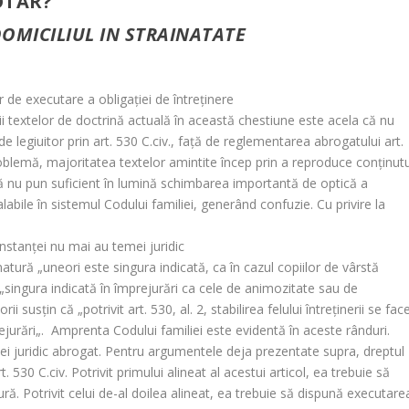
OTAR?
OMICILIUL IN STRAINATATE
r de executare a obligaţiei de întreţinere
i textelor de doctrină actuală în această chestiune este acela că nu
e legiuitor prin art. 530 C.civ., faţă de reglementarea abrogatului art.
blemă, majoritatea textelor amintite încep prin a reproduce conţinutu
că nu pun suficient în lumină schimbarea importantă de optică a
valabile în sistemul Codului familiei, generând confuzie. Cu privire la
 instanţei nu mai au temei juridic
natură „
uneori este singura indicată, ca în cazul copiilor de vârstă
„
singura indicată în împrejurări ca cele de animozitate sau de
orii susţin că „
potrivit art. 530, al. 2, stabilirea felului întreţinerii se fac
ejurări
„. Amprenta Codului familiei este evidentă în aceste rânduri.
emei juridic abrogat. Pentru argumentele deja prezentate
supra
, dreptul
. 530 C.civ. Potrivit primului alineat al acestui articol, ea trebuie să
ură. Potrivit celui de-al doilea alineat, ea trebuie să dispună executare