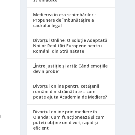
Medierea în era schimbărilor :
Propunere de îmbunătățire a
cadrului legal
Divorțul Online: O Soluție Adaptată
Noilor Realități Europene pentru
Românii din Străinătate
„Între justiție și artă: Când emoțiile
devin probe”
Divorțul online pentru cetățenii
români din străinătate – cum
poate ajuta Academia de Mediere?
Divorțul online prin mediere în
ă
Olanda: Cum funcționează și cum
puteți obține un divorț rapid și
a
eficient