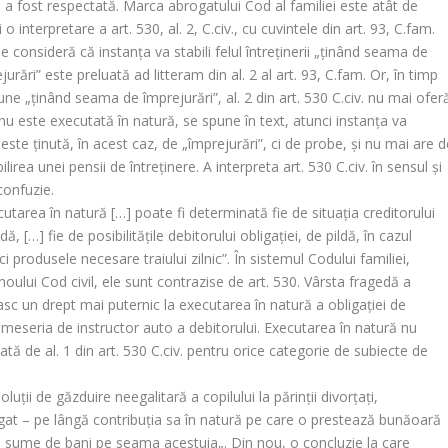
u a fost respectată. Marca abrogatului Cod al familiei este atât de
 o interpretare a art. 530, al. 2, C.civ., cu cuvintele din art. 93, C.fam.
onsideră că instanţa va stabili felul întreţinerii „
ţinând seama de
jurări
” este preluată
ad litteram
din al. 2 al art. 93, C.fam. Or, în timp
une „
ţinând seama de împr
ejurări”, al. 2 din art. 530 C.civ. nu mai ofer
u este executată în natură, se spune în text, atunci instanţa va
ste ţinută, în acest caz, de „împrejurări”, ci de probe, şi nu mai are d
lirea unei pensii de întreţinere. A interpreta art. 530 C.civ. în sensul şi
confuzie.
cutarea în natură
[…] poate fi determinată fie de situaţia creditorului
, […] fie de posibilităţile debitorului obligaţiei, de pildă, în cazul
ci produsele necesare traiului zilnic”.
În sistemul Codului familiei,
noului Cod civil, ele sunt contrazise de art. 530. Vârsta fragedă a
nasc un drept mai puternic la executarea în natură a obligaţiei de
u meseria de instructor auto a debitorului. Executarea în natură nu
ată de al. 1 din art. 530 C.civ. pentru orice categorie de subiecte de
oluţii de găzduire neegalitară a copilului la părinţii divorţaţi,
bligat – pe lângă contribuţia sa în natură pe care o prestează bunăoară
unei sume de bani pe seama acestuia
„. Din nou, o concluzie la care