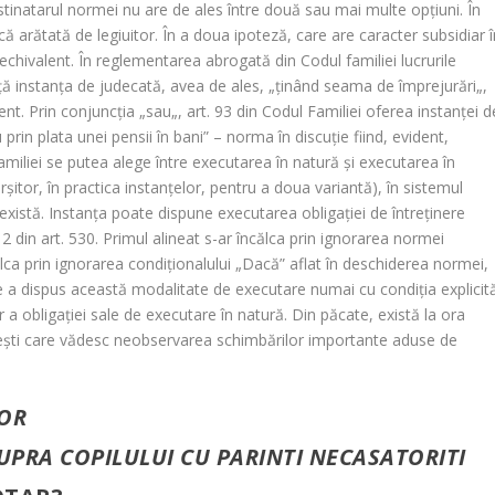
tinatarul normei nu are de ales între două sau mai multe opţiuni. În
că arătată de legiuitor. În a doua ipoteză, care are caracter subsidiar 
 echivalent. În reglementarea abrogată din Codul familiei lucrurile
eţă instanţa de judecată, avea de ales, „
ţinând seama de împrejurări
„,
ent. Prin conjuncţia „
sau
„, art. 93 din Codul Familiei oferea instanţei d
 prin plata unei pensii în bani”
– norma în discuţie fiind, evident,
amiliei se putea alege între executarea în natură şi executarea în
şitor, în practica instanţelor, pentru a doua variantă), în sistemul
există. Instanţa poate dispune executarea obligaţiei de întreţinere
l. 2 din art. 530. Primul alineat s-ar încălca prin ignorarea normei
ălca prin ignorarea condiţionalului „
Dacă
” aflat în deschiderea normei,
 care a dispus această modalitate de executare numai cu condiţia explicit
 a obligaţiei sale de executare în natură. Din păcate, există la ora
oreşti care vădesc neobservarea schimbărilor importante aduse de
NOR
PRA COPILULUI CU PARINTI NECASATORITI