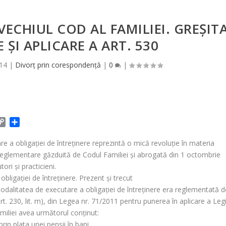
VECHIUL COD AL FAMILIEI. GREŞIT
 ŞI APLICARE A ART. 530
14
|
Divorț prin corespondență
|
0
|
C
P
o
a
p
r
 a obligaţiei de întreţinere reprezintă o mică revoluţie în materia
y
t
ea reglementare găzduită de Codul Familiei şi abrogată din 1 octombrie
L
a
ori şi practicieni.
i
j
bligaţiei de întreţinere. Prezent şi trecut
n
e
 modalitatea de executare a obligaţiei de întreţinere era reglementată d
k
a
art. 230, lit. m), din Legea nr. 71/2011 pentru punerea în aplicare a Legi
z
ă
amiliei avea următorul conţinut:
rin plata unei pensii în bani.