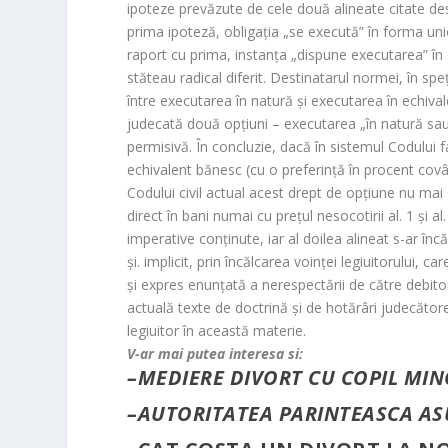
ipoteze prevăzute de cele două alineate citate des
prima ipoteză, obligaţia „
se execută
” în forma uni
raport cu prima, instanţa „
dispune executarea
” în
stăteau radical diferit. Destinatarul normei, în sp
între executarea în natură şi executarea în echival
judecată două opţiuni – executarea „
în natură sau
permisivă. În concluzie, dacă în sistemul Codului f
echivalent bănesc (cu o preferinţă în procent covâr
Codului civil actual acest drept de opţiune nu mai 
direct în bani numai cu preţul nesocotirii al. 1 şi a
imperative conţinute, iar al doilea alineat s-ar înc
şi. implicit, prin încălcarea voinţei legiuitorului,
şi expres enunţată a nerespectării de către debitor
actuală texte de doctrină şi de hotărâri judecăt
legiuitor în această materie.
V-ar mai putea interesa si:
–
MEDIERE DIVORT CU COPIL MI
–
AUTORITATEA PARINTEASCA ASU