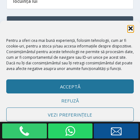
locuinţa lui
Pentru a oferi cea mai bună experiență, folosim tehnologii, cum ar fi
cookie-uri, pentru a stoca și/sau accesa informațiile despre dispozitive.
Consimțământul pentru aceste tehnologii ne permite să procesăm date,
cum ar fi comportamentul de navigare sau ID-uri unice pe acest site.
Dacă nu îți dai consimțământul sau îți retragi consimțământul dat poate
avea afecte negative asupra unor anumite funcționalități și funcții.
ACCEPTĂ
REFUZĂ
VEZI PREFERINȚELE
Politică cookie-uri
Declarație de confidențialitate
Impressum