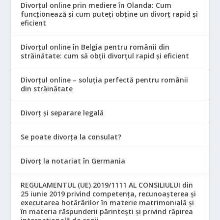
Divorțul online prin mediere în Olanda: Cum
funcționează și cum puteți obține un divorț rapid și
eficient
Divorțul online în Belgia pentru românii din
străinătate: cum să obții divorțul rapid și eficient
Divorțul online – soluția perfectă pentru românii
din străinătate
Divorț și separare legală
Se poate divorța la consulat?
Divorț la notariat în Germania
REGULAMENTUL (UE) 2019/1111 AL CONSILIULUI din
25 iunie 2019 privind competența, recunoașterea și
executarea hotărârilor în materie matrimonială și
în materia răspunderii părintești și privind răpirea