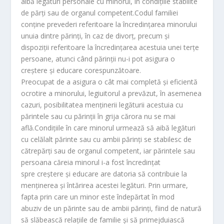
aibă legături personale cu minorul, în condiţiile stabilite
de părţi sau de organul competent.Codul familiei
conţine prevederi referitoare la încredinţarea minorului
unuia dintre părinţi, în caz de divorţ, precum şi
dispoziţii referitoare la încredinţarea acestuia unei terţe
persoane, atunci când părinţii nu-i pot asigura o
creştere şi educare corespunzătoare.
Preocupat de a asigura o cât mai completă şi eficientă
ocrotire a minorului, legiuitorul a prevăzut, în asemenea
cazuri, posibilitatea menţinerii legăturii acestuia cu
părintele sau cu părinţii în grija cărora nu se mai
află.Condiţiile în care minorul urmează să aibă legături
cu celălalt părinte sau cu ambii părinţi se stabilesc de
către
părţi sau de organul competent, iar părintele sau
persoana căreia minorul i-a fost încredinţat
spre creştere şi educare are datoria să contribuie la
menţinerea şi întărirea acestei legături. Prin urmare,
fapta prin care un minor este îndepărtat în mod
abuziv de un părinte sau de ambii părinţi, fiind de natură
să slăbească relaţiile de familie şi să primejduiască