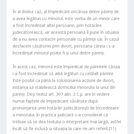
În al doilea caz
, al împiedicării oricăruia dintre părinţi de
a avea legături cu minorul, este vorba de un minor care
a fost încredinţat altei persoane, prin hotărâre
judecătorească, iar această persoană îl pune în situaţia
de a nu avea contacte personale cu părinţii săi. În cazul
desfacerii căsătoriei prin divorţ, persoana căreia i s-a
încredinţat minorul poate fi şi unul dintre părinţi.
În acest caz, minorul este împiedicat de părintele căruia
i-a fost încredinţat să aibă legături cu celălalt părinte.
Este posibil ca până la soluţionarea acţiunii de divorţ,
instanţa să stabilească domiciliul minorului la unul din
părinţi. Deşi textul art. 307 alin. 2 C.p. are în vedere
numai faptele de împiedicare săvârşite după
pronunţarea unei hotărâri judecătoreşti de încredinţare
a minorului, în practica judiciară s-a considerat că
trebuie să se dea textului o interpretare mai largă, astfel
încât să fie inclusă şi situaţia la care ne-am referit.(11)