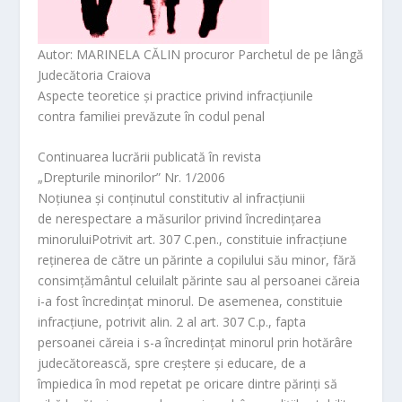
o
o
m
Autor:
MARINELA CĂLIN procuror Parchetul de pe lângă
Judecătoria Craiova
Aspecte teoretice şi practice privind infracţiunile
contra familiei prevăzute în codul penal
Continuarea lucrării publicată în revista
„Drepturile minorilor” Nr. 1/2006
Noţiunea şi conţinutul constitutiv al infracţiunii
de nerespectare a măsurilor privind încredinţarea
minoruluiPotrivit art. 307 C.pen., constituie infracţiune
reţinerea de către un părinte a copilului său minor, fără
consimţământul celuilalt părinte sau al persoanei căreia
i-a fost încredinţat minorul. De asemenea, constituie
infracţiune, potrivit alin. 2 al art. 307 C.p., fapta
persoanei căreia i s-a încredinţat minorul prin hotărâre
judecătorească, spre creştere şi educare, de a
împiedica în mod repetat pe oricare dintre părinţi să