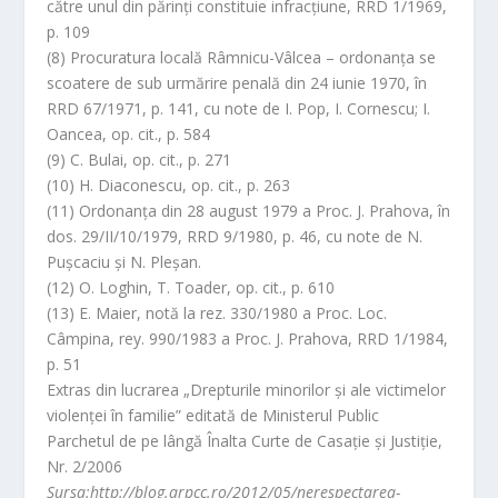
către unul din părinţi constituie infracţiune, RRD 1/1969,
p. 109
(8) Procuratura locală Râmnicu-Vâlcea – ordonanţa se
scoatere de sub urmărire penală din 24 iunie 1970, în
RRD 67/1971, p. 141, cu note de I. Pop, I. Cornescu; I.
Oancea, op. cit., p. 584
(9) C. Bulai, op. cit., p. 271
(10) H. Diaconescu, op. cit., p. 263
(11) Ordonanţa din 28 august 1979 a Proc. J. Prahova, în
dos. 29/II/10/1979, RRD 9/1980, p. 46, cu note de N.
Puşcaciu şi N. Pleşan.
(12) O. Loghin, T. Toader, op. cit., p. 610
(13) E. Maier, notă la rez. 330/1980 a Proc. Loc.
Câmpina, rey. 990/1983 a Proc. J. Prahova, RRD 1/1984,
p. 51
Extras din lucrarea „Drepturile minorilor și ale victimelor
violenței în familie” editată de Ministerul Public
Parchetul de pe lângă Înalta Curte de Casație și Justiție,
Nr. 2/2006
Sursa:http://blog.arpcc.ro/2012/05/nerespectarea-