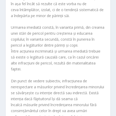
în aşa fel încât să rezulte că este vorba nu de
ceva întâmplător, izolat, ci de o tendinţă sistematică de
a îndepărta pe minor de părinţii săi.
Urmarea imediată constă, în varianta primă, din crearea
unei stări de pericol pentru creşterea şi educarea
copilului; în varianta secundă, constă în punerea în
pericol a legăturilor dintre părinţi şi copii.
Între acţiunea incriminată şi urmarea imediată trebuie
să existe o legătură cauzală care, ca în cazul oricărei
alte infracţiuni de pericol, rezultă din materialitatea
faptei.
Din punct de vedere subiectiv, infracţiunea de
nerespectare a măsurilor privind încredinţarea minorului
se săvârşeşte cu intenţie directă sau indirectă. Există
intenţia dacă făptuitorul îşi dă seama că
încalcă măsurile privind încredinţarea minorului fără
consimţământul celor în drept va avea urmări