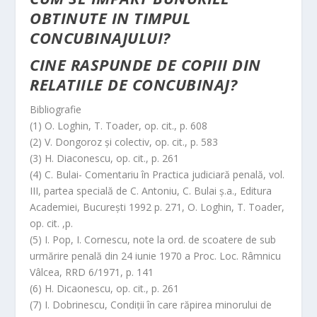
OBTINUTE IN TIMPUL
CONCUBINAJULUI?
CINE RASPUNDE DE COPIII DIN
RELATIILE DE CONCUBINAJ?
Bibliografie
(1) O. Loghin, T. Toader, op. cit., p. 608
(2) V. Dongoroz şi colectiv, op. cit., p. 583
(3) H. Diaconescu, op. cit., p. 261
(4) C. Bulai- Comentariu în Practica judiciară penală, vol.
III, partea specială de C. Antoniu, C. Bulai ş.a., Editura
Academiei, Bucureşti 1992 p. 271, O. Loghin, T. Toader,
op. cit. ,p.
(5) I. Pop, I. Cornescu, note la ord. de scoatere de sub
urmărire penală din 24 iunie 1970 a Proc. Loc. Râmnicu
Vâlcea, RRD 6/1971, p. 141
(6) H. Dicaonescu, op. cit., p. 261
(7) I. Dobrinescu, Condiţii în care răpirea minorului de