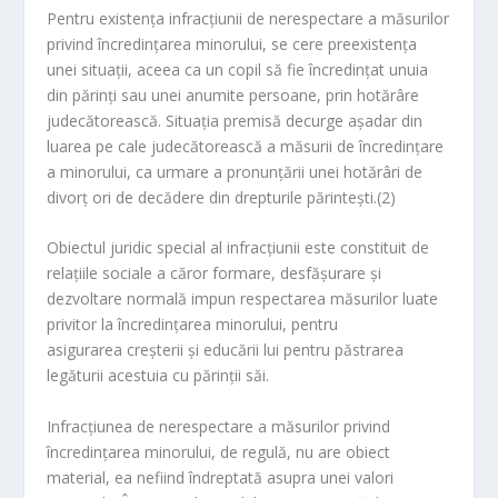
Pentru existenţa infracţiunii de nerespectare a măsurilor
privind încredinţarea minorului, se cere preexistenţa
unei situaţii, aceea ca un copil să fie încredinţat unuia
din părinţi sau unei anumite persoane, prin hotărâre
judecătorească. Situaţia premisă decurge aşadar din
luarea pe cale judecătorească a măsurii de încredinţare
a minorului, ca urmare a pronunţării unei hotărâri de
divorţ ori de decădere din drepturile părinteşti.(2)
Obiectul juridic special al infracţiunii este constituit de
relaţiile sociale a căror formare, desfăşurare şi
dezvoltare normală impun respectarea măsurilor luate
privitor la încredinţarea minorului, pentru
asigurarea creşterii şi educării lui pentru păstrarea
legăturii acestuia cu părinţii săi.
Infracţiunea de nerespectare a măsurilor privind
încredinţarea minorului, de regulă, nu are obiect
material, ea nefiind îndreptată asupra unei valori