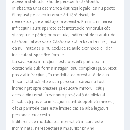
aceea a statutului său de persoană căsătorită.
În absenţa unei asemenea distincţii legale, ea nu poate
fi impusă pe calea interpretării fără riscul, de
neacceptat, de a adăuga la aceasta. Prin incriminarea
infracţiunii sunt apărate atât interesele minorului cât
şi drepturile părinţilor acestuia, indiferent de statutul de
căsătoriţi al acestora.Căsătoria stă la baza familiei, însă
ea nu limitează şi nu exclude relaţiile extrinseci ei, dar
indiscutabil specifice familiei.
La săvârşirea infracţiunii este posibilă participaţia
ocazională sub forma instigării sau complicităţii. Subiect
pasiv al infracţiunii, în modalitatea prevăzută de alin.
1, sunt atât părintele sau persoana căreia i-a fost
încredinţat spre creştere şi educare minorul, cât şi
acesta din urmă. În varianta prevăzută de aliniatul
2, subiecţi pasivi ai infracţiunii sunt deopotrivă minorul,
cât şi părintele care este împiedicat să aibă legături
personale cu acesta.
Indiferent de modalitatea normativă în care este
incriminată, nerespectarea măsurilor privind