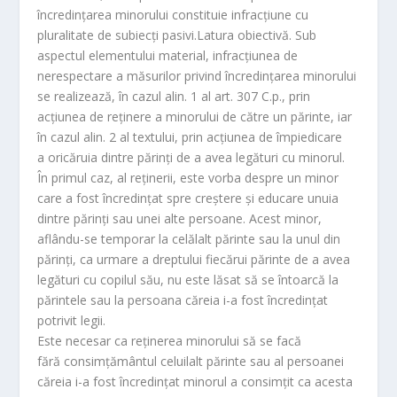
încredinţarea minorului constituie infracţiune cu
pluralitate de subiecţi pasivi.
Latura obiectivă.
Sub
aspectul elementului material, infracţiunea de
nerespectare a măsurilor privind încredinţarea minorului
se realizează, în cazul alin. 1 al art. 307 C.p., prin
acţiunea de reţinere a minorului de către un părinte, iar
în cazul alin. 2 al textului, prin acţiunea de împiedicare
a oricăruia dintre părinţi de a avea legături cu minorul.
În primul caz
, al reţinerii, este vorba despre un minor
care a fost încredinţat spre creştere şi educare unuia
dintre părinţi sau unei alte persoane. Acest minor,
aflându-se temporar la celălalt părinte sau la unul din
părinţi, ca urmare a dreptului fiecărui părinte de a avea
legături cu copilul său, nu este lăsat să se întoarcă la
părintele sau la persoana căreia i-a fost încredinţat
potrivit legii.
Este necesar ca reţinerea minorului să se facă
fără consimţământul celuilalt părinte sau al persoanei
căreia i-a fost încredinţat minorul a consimţit ca acesta