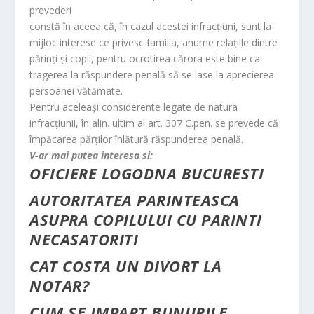
prevederi
constă în aceea că, în cazul acestei infracţiuni, sunt la
mijloc interese ce privesc familia, anume relaţiile dintre
părinţi şi copii, pentru ocrotirea cărora este bine ca
tragerea la răspundere penală să se lase la aprecierea
persoanei vătămate.
Pentru aceleaşi considerente legate de natura
infracţiunii, în alin. ultim al art. 307 C.pen. se prevede că
împăcarea părţilor înlătură răspunderea penală.
V-ar mai putea interesa si:
OFICIERE LOGODNA BUCURESTI
AUTORITATEA PARINTEASCA
ASUPRA COPILULUI CU PARINTI
NECASATORITI
CAT COSTA UN DIVORT LA
NOTAR?
CUM SE IMPART BUNURILE