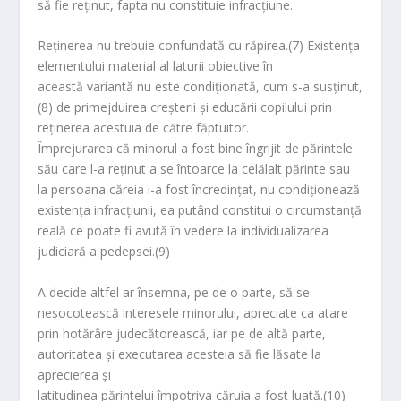
să fie reţinut, fapta nu constituie infracţiune.
Reţinerea nu trebuie confundată cu răpirea.(7) Existenţa
elementului material al laturii obiective în
această variantă nu este condiţionată, cum s-a susţinut,
(8) de primejduirea creşterii şi educării copilului prin
reţinerea acestuia de către făptuitor.
Împrejurarea că minorul a fost bine îngrijit de părintele
său care l-a reţinut a se întoarce la celălalt părinte sau
la persoana căreia i-a fost încredinţat, nu condiţionează
existenţa infracţiunii, ea putând constitui o circumstanţă
reală ce poate fi avută în vedere la individualizarea
judiciară a pedepsei.(9)
A decide altfel ar însemna, pe de o parte, să se
nesocotească interesele minorului, apreciate ca atare
prin hotărâre judecătorească, iar pe de altă parte,
autoritatea şi executarea acesteia să fie lăsate la
aprecierea şi
latitudinea părintelui împotriva căruia a fost luată.(10)