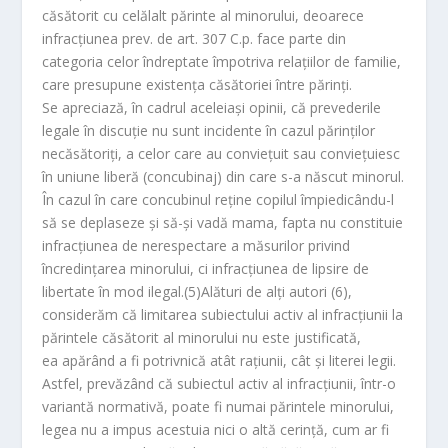
căsătorit cu celălalt părinte al minorului, deoarece
infracţiunea prev. de art. 307 C.p. face parte din
categoria celor îndreptate împotriva relaţiilor de familie,
care presupune existenţa căsătoriei între părinţi.
Se apreciază, în cadrul aceleiaşi opinii, că prevederile
legale în discuţie nu sunt incidente în cazul părinţilor
necăsătoriţi, a celor care au convieţuit sau convieţuiesc
în uniune liberă (concubinaj) din care s-a născut minorul.
În cazul în care concubinul reţine copilul împiedicându-l
să se deplaseze şi să-şi vadă mama, fapta nu constituie
infracţiunea de nerespectare a măsurilor privind
încredinţarea minorului, ci infracţiunea de lipsire de
libertate în mod ilegal.(5)Alături de alţi autori (6),
considerăm că limitarea subiectului activ al infracţiunii la
părintele căsătorit al minorului nu este justificată,
ea apărând a fi potrivnică atât raţiunii, cât şi literei legii.
Astfel, prevăzând că subiectul activ al infracţiunii, într-o
variantă normativă, poate fi numai părintele minorului,
legea nu a impus acestuia nici o altă cerinţă, cum ar fi