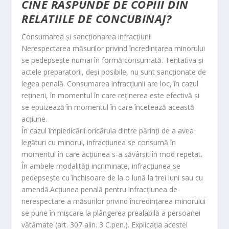
CINE RASPUNDE DE COPIII DIN
RELATIILE DE CONCUBINAJ?
Consumarea şi sancţionarea infracţiunii
Nerespectarea măsurilor privind încredinţarea minorului
se pedepseşte numai în formă consumată. Tentativa şi
actele preparatorii, deşi posibile, nu sunt sancţionate de
legea penală. Consumarea infracţiunii are loc, în cazul
reţinerii, în momentul în care reţinerea este efectivă şi
se epuizează în momentul în care încetează această
acţiune.
În cazul împiedicării oricăruia dintre părinţi de a avea
legături cu minorul, infracţiunea se consumă în
momentul în care acţiunea s-a săvârşit în mod repetat.
În ambele modalităţi incriminate, infracţiunea se
pedepseşte cu închisoare de la o lună la trei luni sau cu
amendă.Acţiunea penală pentru infracţiunea de
nerespectare a măsurilor privind încredinţarea minorului
se pune în mişcare la plângerea prealabilă a persoanei
vătămate (art. 307 alin. 3 C.pen.). Explicaţia acestei