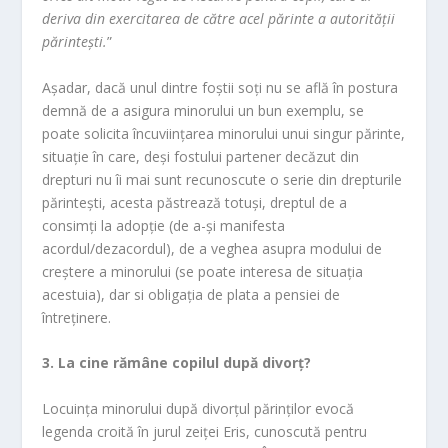
deriva din exercitarea de către acel părinte a autorităţii
părinteşti.
”
Așadar, dacă unul dintre foștii soți nu se află în postura
demnă de a asigura minorului un bun exemplu, se
poate solicita încuviințarea minorului unui singur părinte,
situație în care, deși fostului partener decăzut din
drepturi nu îi mai sunt recunoscute o serie din drepturile
părintești, acesta păstrează totuși, dreptul de a
consimți la adopție (de a-și manifesta
acordul/dezacordul), de a veghea asupra modului de
creștere a minorului (se poate interesa de situația
acestuia), dar si obligația de plata a pensiei de
întreținere.
3. La cine rămâne copilul după divorț?
Locuința minorului după divorțul părinților evocă
legenda croită în jurul zeiței Eris, cunoscută pentru