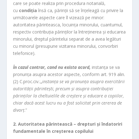
care se poate realiza prin procedura notarială,
cu
condiția
însă ca, părinții să se înțeleagă cu privire la
următoarele aspecte care îl vizează pe minor:
autoritatea părinteasca, locuința minorului, cuantumul,
respectiv contribuția părinților la întreținerea și educarea
minorului, dreptul părintelui separat de a avea legături
cu minorul (presupune vizitarea minorului, convorbiri
telefonice).
În cazul contrar, cand nu exista acord,
instanța se va
pronunța asupra acestor aspecte, conform art. 919 alin.
(2) C.proc.civ.:„
instanţa se va pronunţa asupra exercitării
autorităţii părinteşti, precum şi asupra contribuţiei
părinţilor la cheltuielile de creştere şi educare a copiilor,
chiar dacă acest lucru nu a fost solicitat prin cererea de
divorţ
.”
2. Autoritatea părintească – drepturi
ș
i îndatoriri
fundamentale în cre
ș
terea copilului