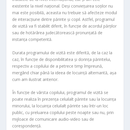
existente la nivel național. Deși conviețuirea soților nu
mai este posibilă, aceasta nu trebuie să afecteze modul
de interacțiune dintre părinte și copil. Astfel, programul
de vizită va fi stabilit diferit, în funcție de acordul părților
sau de hotărârea judecătorească pronunțată de
instanța competentă.
Durata programului de vizită este diferită, de la caz la
caz, în funcție de disponibilitatea și dorința părintelui,
respectiv a copilului de a petrece timp împreună,
mergând chiar până la ideea de locuință alternantă, așa
cum am ilustrat anterior.
În funcție de vârsta copilului, programul de vizită se
poate realiza în prezența celuilalt părinte sau la locuința
minorului, la locuința celuilalt părinte sau într-un loc
public, cu preluarea copilului peste noapte sau nu, prin
mijloace de comunicare audio-video sau de
corespondență.