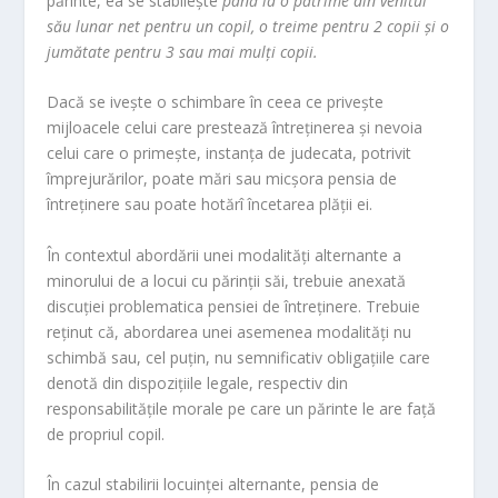
părinte, ea se stabileşte
până
la o p
ătrime din venitul
său lunar net pentru un copil, o treime pentru 2 copii şi o
jumătate pentru 3 sau mai mulţi copii.
Dacă se iveşte o schimbare în ceea ce priveşte
mijloacele celui care prestează întreţinerea şi nevoia
celui care o primeşte, instanţa de judecata, potrivit
împrejurărilor, poate mări sau micşora pensia de
întreţinere sau poate hotărî încetarea plăţii ei.
În contextul abordării unei modalități alternante a
minorului de a locui cu părinții săi, trebuie anexată
discuției problematica pensiei de întreținere. Trebuie
reținut că, abordarea unei asemenea modalități nu
schimbă sau, cel puțin, nu semnificativ obligațiile care
denotă din dispozițiile legale, respectiv din
responsabilitățile morale pe care un părinte le are față
de propriul copil.
În cazul stabilirii locuinței alternante, pensia de