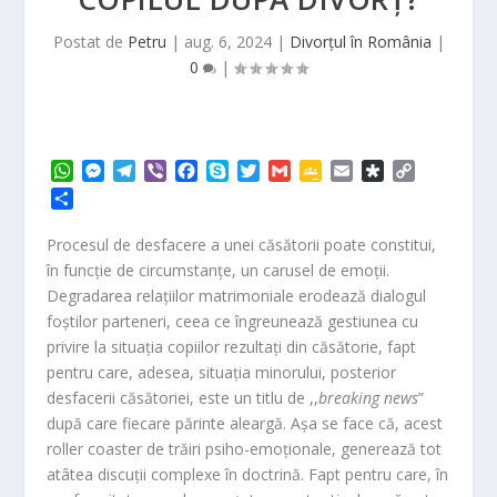
Postat de
Petru
|
aug. 6, 2024
|
Divorțul în România
|
0
|
W
M
T
V
F
S
T
G
G
E
D
C
h
e
e
i
a
k
w
m
o
m
i
o
P
a
s
l
b
c
y
i
a
o
a
a
p
a
t
s
e
e
e
p
t
i
g
i
s
y
r
Procesul de desfacere a unei căsătorii poate constitui,
s
e
g
r
b
e
t
l
l
l
p
L
t
în funcție de circumstanțe, un carusel de emoții.
A
n
r
o
e
e
o
i
a
Degradarea relațiilor matrimoniale erodează dialogul
p
g
a
o
r
C
r
n
j
foștilor parteneri, ceea ce îngreunează gestiunea cu
p
e
m
k
l
a
k
e
r
a
privire la situația copiilor rezultați din căsătorie, fapt
a
s
pentru care, adesea, situația minorului, posterior
z
s
ă
desfacerii căsătoriei, este un titlu de ,,
breaking news
”
r
după care fiecare părinte aleargă. Așa se face că, acest
o
roller coaster de trăiri psiho-emoționale, generează tot
o
atâtea discuții complexe în doctrină. Fapt pentru care, în
m