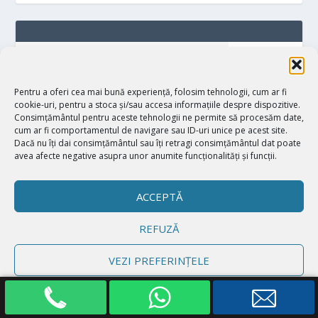
Pentru a oferi cea mai bună experiență, folosim tehnologii, cum ar fi
cookie-uri, pentru a stoca și/sau accesa informațiile despre dispozitive.
Consimțământul pentru aceste tehnologii ne permite să procesăm date,
cum ar fi comportamentul de navigare sau ID-uri unice pe acest site.
Dacă nu îți dai consimțământul sau îți retragi consimțământul dat poate
avea afecte negative asupra unor anumite funcționalități și funcții.
MAI MULTE DESPRE NOI:
ACCEPTĂ
CONTACT
REFUZĂ
Despre Academia de Mediere
VEZI PREFERINȚELE
FAQ – Q&A – Întrebări și răspunsuri divorț online
Politică cookie-uri
Declarație de confidențialitate
Impressum