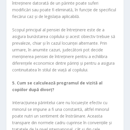
întreținere datorată de un părinte poate suferi
modificări sau poate fi eliminată, în funcție de specificul
fiecărui caz și de legislația aplicabilă.
Scopul principal al pensiei de întreținere este de a
asigura bunăstarea copilului și acest obiectiv trebuie să
prevaleze, chiar și în cazul locuinței alternante. Prin
urmare, în anumite cazuri, judecătorii pot decide
menținerea pensiei de întreținere pentru a echilibra
diferențele economice dintre părinți și pentru a asigura
continuitatea în stilul de viață al copilului.
5. Cum se calculează programul de vizită al
copiilor după divorț?
Interacțiunea părintelui care nu locuiește efectiv cu
minorul se impune a fi una constantă, altfel minorul
poate nutri un sentiment de înstrăinare. Aceasta
transpare din normele cadru cuprinse în convențiile și
tratatele de la nivel internațional, cât și din cele