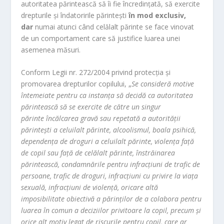
autoritatea părintească să îi fie încredințată, să exercite
drepturile și îndatoririle părintești
în mod exclusiv,
dar
numai atunci când celălalt părinte se face vinovat
de un comportament care să justifice luarea unei
asemenea măsuri.
Conform Legii nr. 272/2004 privind protecţia şi
promovarea drepturilor copilului, „
Se consider
ă motive
întemeiate pentru ca instanţa să
decid
ă ca autoritatea
părintească să
se exercite de c
ătre un singur
pă
rinte
încălcarea gravă sau repetată a autorităţii
părinteşti a celuilalt părinte, alcoolismul, boala psihică
,
dependen
ţa de droguri a celuilalt pă
rinte, violen
ţa faţă
de copil sau faţă
de cel
ă
lalt p
ă
rinte,
înstrăinarea
părintească
, condamn
ările pentru infracţiuni de trafic de
persoane, trafic de droguri, infracţiuni cu privire la viaţa
sexuală, infracţiuni de violenţă, oricare altă
imposibilitate obiectivă a părinţilor de a colabora pentru
luarea în comun a deciziilor privitoare la copil, precum şi
orice alt motiv legat de riscurile pentru copil, care ar