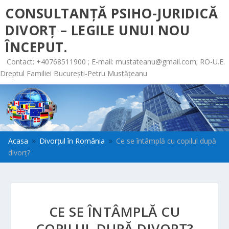
CONSULTANȚĂ PSIHO-JURIDICĂ
DIVORȚ – LEGILE UNUI NOU
ÎNCEPUT.
Contact: +40768511900 ; E-mail:
mustateanu@gmail.com
; RO-U.E.
Dreptul Familiei București-Petru Mustățeanu
Acasa
Divorțul în România
Ce se întâmplă cu copilul după
9
9
divorț?
CE SE ÎNTÂMPLĂ CU
COPILUL DUPĂ DIVORȚ?