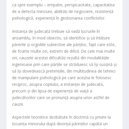
ca spre exemplu – empatie, perspicacitate, capacitatea
de a detecta minciuni, abilități de negociere, rezistență
psihologică, experiență în gestionarea conflictelor.
Instanța de judecată trebuie să vadă lucrurile în
ansamblu, în mod obiectiv, să identifice și să înlăture
părerile și orgoliile subiective ale părților, fapt care este,
de foarte multe ori, extrem de dificil. De cele mai multe
ori, cauzele acestei dificultăți rezultă din modalitățile
ingenioase prin care părțile se străduiesc să își susțină și
să își dovedească pretențiile, din multitudinea de tehnici
de manipulare psihologică pe care aceștia le folosesc
reciproc, asupra copilului, a instanței de judecată,
precum și din lipsa de experiență de viață a
judecătorilor care se pronunță asupra unor astfel de
cauze.
Aspectele teoretice dezbătute în doctrină cu privire la
locuința minorului după divorțul părinților capătă un