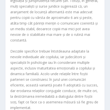
legislația și jurisprudența fiecărei țări. Totuși, în general,
mulți specialiști și surse juridice sugerează că, un
aranjament de locuință alternantă este mai adecvat
pentru copiii cu vârsta de aproximativ 6 ani și peste,
atâta timp cât părinții mențin o comunicare coerentă și
un mediu stabil, deoarece copiii mai mici pot avea
nevoie de o stabilitate mai mare și de o rutină mai
constantă.
Deciziile specifice trebuie întotdeauna adaptate la
nevoile individuale ale copilului, iar judecătorii și
specialiștii în psihologie iau în considerare multiple
aspecte, inclusiv maturitatea emoțională a copilului și
dinamica familială. Acolo unde relațiile între foștii
parteneri se construiesc în jurul unei comunicări
eficiente, această variantă poate fi adoptată cu succes,
dar erodarea relațiilor conjugale conduce, de multe ori,
la destrămarea iremediabilă a dialogului dintre foștii
soți, fapt ce face ca o asemenea măsură să fie greu de
implementat.