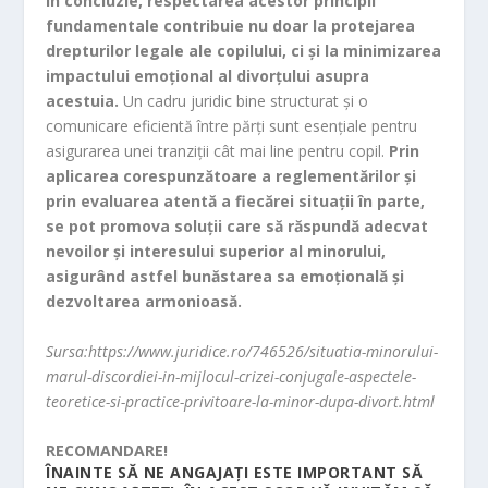
În concluzie, respectarea acestor principii
fundamentale contribuie nu doar la protejarea
drepturilor legale ale copilului, ci și la minimizarea
impactului emoțional al divorțului asupra
acestuia.
Un cadru juridic bine structurat și o
comunicare eficientă între părți sunt esențiale pentru
asigurarea unei tranziții cât mai line pentru copil.
Prin
aplicarea corespunzătoare a reglementărilor și
prin evaluarea atentă a fiecărei situații în parte,
se pot promova soluții care să răspundă adecvat
nevoilor și interesului superior al minorului,
asigurând astfel bunăstarea sa emoțională și
dezvoltarea armonioasă.
Sursa:https://www.juridice.ro/746526/situatia-minorului-
marul-discordiei-in-mijlocul-crizei-conjugale-aspectele-
teoretice-si-practice-privitoare-la-minor-dupa-divort.html
RECOMANDARE!
ÎNAINTE SĂ NE ANGAJAȚI ESTE IMPORTANT SĂ