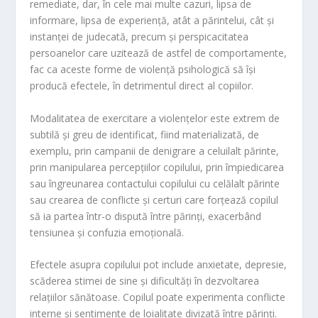
remediate, dar, în cele mai multe cazuri, lipsa de
informare, lipsa de experiență, atât a părintelui, cât și
instanței de judecată, precum și perspicacitatea
persoanelor care uzitează de astfel de comportamente,
fac ca aceste forme de violență psihologică să își
producă efectele, în detrimentul direct al copiilor.
Modalitatea de exercitare a violențelor este extrem de
subtilă și greu de identificat, fiind materializată, de
exemplu, prin campanii de denigrare a celuilalt părinte,
prin manipularea percepțiilor copilului, prin împiedicarea
sau îngreunarea contactului copilului cu celălalt părinte
sau crearea de conflicte și certuri care forțează copilul
să ia partea într-o dispută între părinți, exacerbând
tensiunea și confuzia emoțională.
Efectele asupra copilului pot include anxietate, depresie,
scăderea stimei de sine și dificultăți în dezvoltarea
relațiilor sănătoase. Copilul poate experimenta conflicte
interne și sentimente de loialitate divizată între părinți.