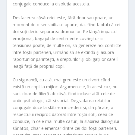
conjugale conduce la disoluția acesteia.
Desfacerea căsătoriei este, fără doar sau poate, un
moment de o sensibilitate aparte, dat fiind faptul că cei
doi soți decid separarea drumurilor. Pe lângă impactul
emoțional, bagajul de sentimente covârșitor si
tensiunea poate, de multe ori, să genereze noi conflicte
între foștii parteneri, urmând să se extindă și asupra
raporturilor părintești, a drepturilor și obligațiilor care îi
leagă față de propriul copil.
Cu siguranță, cu atât mai greu este un divorț când
există un copil la mijloc. Argumentele, în acest caz, nu
sunt doar de filieră afectivă, fiind incluse atât cele de
ordin psihologic, cât și social. Degradarea relațiilor
conjugale duce la slăbirea încrederii și, din păcate, a
respectului reciproc datorat între foștii soți, ceea ce
conduce, în cele mai multe cazuri, la slăbirea dialogului
sănătos, chiar elementar dintre cei doi foști parteneri.