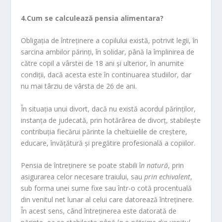
4.Cum se calculează pensia alimentara?
Obligația de întreținere a copilului există, potrivit legii, în
sarcina ambilor părinți, în solidar, până la împlinirea de
către copil a vârstei de 18 ani și ulterior, în anumite
condiții, dacă acesta este în continuarea studiilor, dar
nu mai târziu de vârsta de 26 de ani.
În situația unui divort, dacă nu există acordul părinților,
instanța de judecată, prin hotărârea de divorţ, stabilește
contribuția fiecărui părinte la cheltuielile de creştere,
educare, învăţătură şi pregătire profesională a copiilor.
Pensia de întreţinere se poate stabili î
n natură
, prin
asigurarea celor necesare traiului, sau
prin echivalent
,
sub forma unei sume fixe sau într-o cotă procentuală
din venitul net lunar al celui care datorează întreţinere.
În acest sens, când întreținerea este datorată de