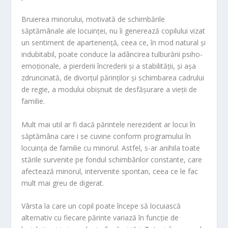
Bruierea minorului, motivată de schimbările
săptămânale ale locuinței, nu îi generează copilului vizat
un sentiment de apartenență, ceea ce, în mod natural și
indubitabil, poate conduce la adâncirea tulburării psiho-
emoționale, a pierderii încrederii și a stabilității, și așa
zdruncinată, de divorțul părinților și schimbarea cadrului
de regie, a modului obișnuit de desfășurare a vieții de
familie.
Mult mai util ar fi dacă părintele nerezident ar locui în
săptămâna care i se cuvine conform programului în
locuința de familie cu minorul. Astfel, s-ar anihila toate
stările survenite pe fondul schimbărilor constante, care
afectează minorul, intervenite spontan, ceea ce le fac
mult mai greu de digerat.
Vârsta la care un copil poate începe să locuiască
alternativ cu fiecare părinte variază în funcție de