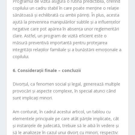
Programul de vizită asigură o rutină predictibilă, oferind
copilului un cadru stabil în care poate menține o relație
sănătoasă și echilibrată cu ambii părinți. În plus, acesta
ajută la prevenirea manipulărilor subtile și a influențelor
negative care pot apărea în absența unor reglementări
clare. Astfel, un program de vizită eficient este o
măsură preventivă importantă pentru protejarea
integrității relațiilor familiale și a bunăstării emoționale a
copilului.
6. Considera
ț
ii finale – concluzii
Divorțul, ca fenomen social și legal, generează multiple
provocări și aspecte complexe, în special atunci când
sunt implicați minori.
Am conturat, în cadrul acestui articol, un tablou cu
elementele principale pe care atât părțile implicate, cât
și instanțele de judecată, trebuie să le aibă în vedere și
să le analizeze în cazul unui divorț cu minori, respectiv: