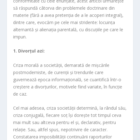
conformitate cu cele enunțate, acest articol urmărește
să răspundă câtorva din problemele doctrinare din
materie (fără a avea pretenția de a le acoperi integral),
dintre care, evocăm pe cele mai stridente: locuința
alternantă și alienația parentală, cu discuțiile pe care le
impun.
1. Divorțul azi:
Criza morală a societății, demarată de mișcările
postmoderniste, de curenții și trendurile care
guvernează epoca informațională, se cuantifică într-o
creștere a divorțurilor, motivele fiind variate, în funcție
de caz.
Cel mai adesea, criza societății determină, la rândul său,
criza conjugală, fiecare soț își dorește tot timpul ceva
mai mult sau altceva pentru el și, declarativ, pentru
relație. Sau, altfel spus, nepotrivire de caracter.
Constatarea imposibilității continuării raporturilor