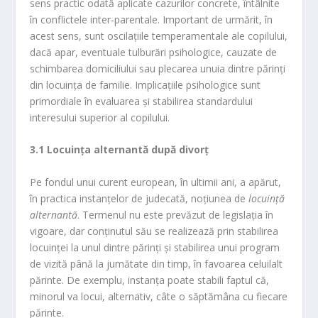
sens practic odată aplicate cazurilor concrete, întâlnite
în conflictele inter-parentale. Important de urmărit, în
acest sens, sunt oscilațiile temperamentale ale copilului,
dacă apar, eventuale tulburări psihologice, cauzate de
schimbarea domiciliului sau plecarea unuia dintre părinți
din locuința de familie. Implicațiile psihologice sunt
primordiale în evaluarea și stabilirea standardului
interesului superior al copilului.
3.1 Locuin
ț
a alternantă după divorț
Pe fondul unui curent european, în ultimii ani, a apărut,
în practica instanțelor de judecată, noțiunea de
locuință
alternantă
. Termenul nu este prevăzut de legislația în
vigoare, dar conținutul său se realizează prin stabilirea
locuinței la unul dintre părinți și stabilirea unui program
de vizită până la jumătate din timp, în favoarea celuilalt
părinte. De exemplu, instanța poate stabili faptul că,
minorul va locui, alternativ, câte o săptămâna cu fiecare
părinte.