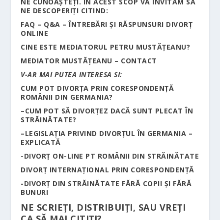
NE CUNOAȘTEȚI. ÎN ACEST SCOP VĂ INVITĂM SĂ
NE DESCOPERIȚI CITIND:
FAQ – Q&A – ÎNTREBĂRI ȘI RĂSPUNSURI DIVORȚ
ONLINE
CINE ESTE MEDIATORUL PETRU MUSTĂȚEANU?
MEDIATOR MUSTĂȚEANU – CONTACT
V-AR MAI PUTEA INTERESA SI:
C
UM POT DIVORȚA PRIN CORESPONDENȚĂ
ROMÂNII DIN GERMANIA?
–
CUM POT SĂ DIVORȚEZ DACĂ SUNT PLECAT ÎN
STRĂINĂTATE?
–
LEGISLAȚIA PRIVIND DIVORȚUL ÎN GERMANIA –
EXPLICATĂ
-DIVORȚ ON-LINE PT ROMÂNII DIN STRĂINĂTATE
DIVORȚ INTERNAȚIONAL PRIN CORESPONDENȚĂ
-DIVORȚ DIN STRĂINĂTATE FĂRĂ COPII ȘI FĂRĂ
BUNURI
NE SCRIEȚI, DISTRIBUIȚI, SAU VREȚI
CA SĂ MAI CITIȚI?