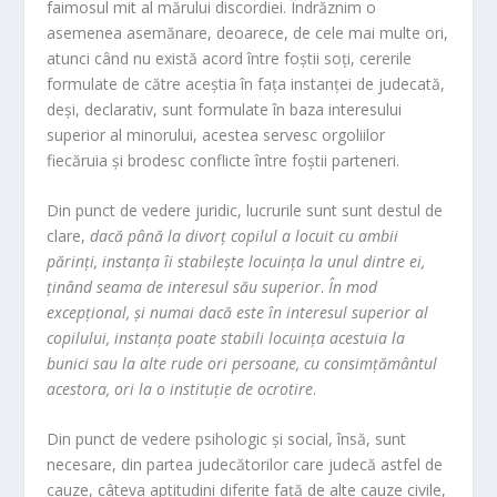
faimosul mit al mărului discordiei. Îndrăznim o
asemenea asemănare, deoarece, de cele mai multe ori,
atunci când nu există acord între foștii soți, cererile
formulate de către aceștia în fața instanței de judecată,
deși, declarativ, sunt formulate în baza interesului
superior al minorului, acestea servesc orgoliilor
fiecăruia și brodesc conflicte între foștii parteneri.
Din punct de vedere juridic, lucrurile sunt sunt destul de
clare,
dacă până la divorț copilul a locuit cu ambii
părinţ
i, instan
ţa î
i stabile
şte locuinţa la unul dintre ei,
ținând seama de interesul să
u superior
.
În mod
excepţional, şi numai dacă este în interesul superior al
copilului, instanța poate stabili locuinţa acestuia la
bunici sau la alte rude ori persoane, cu consimțământul
acestora, ori la o instituţ
ie de ocrotire
.
Din punct de vedere psihologic și social, însă, sunt
necesare, din partea judecătorilor care judecă astfel de
cauze, câteva aptitudini diferite față de alte cauze civile,