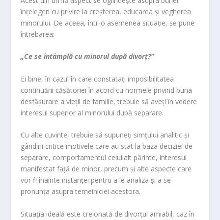
Acest din urmă aspect se oglindește asupra bunei
înțelegeri cu privire la creșterea, educarea și vegherea
minorului. De aceea, într-o asemenea situație, se pune
întrebarea:
„Ce se întâmplă cu minorul după divorț
?
”
Ei bine, în cazul în care constatați imposibilitatea
continuării căsătoriei în acord cu normele privind buna
desfășurare a vieții de familie, trebuie să aveți în vedere
interesul superior al minorului după separare.
Cu alte cuvinte, trebuie să supuneți simțului analitic și
gândirii critice motivele care au stat la baza deciziei de
separare, comportamentul celuilalt părinte, interesul
manifestat față de minor, precum și alte aspecte care
vor fi înainte instanței pentru a le analiza și a se
pronunța asupra temeiniciei acestora.
Situația ideală este creionată de divorțul amiabil, caz în