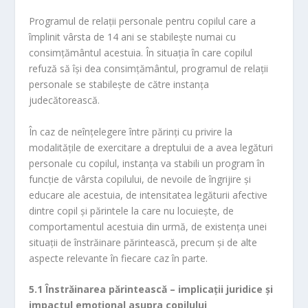
Programul de relații personale pentru copilul care a
împlinit vârsta de 14 ani se stabileşte numai cu
consimţământul acestuia. În situaţia în care copilul
refuză să îşi dea consimţământul, programul de relaţii
personale se stabileşte de către instanţa
judecătorească.
În caz de neînţelegere între părinţi cu privire la
modalităţile de exercitare a dreptului de a avea legături
personale cu copilul, instanţa va stabili un program în
funcţie de vârsta copilului, de nevoile de îngrijire şi
educare ale acestuia, de intensitatea legăturii afective
dintre copil şi părintele la care nu locuieşte, de
comportamentul acestuia din urmă, de existenţa unei
situaţii de înstrăinare părintească, precum şi de alte
aspecte relevante în fiecare caz în parte.
5.1 Înstrăinarea părintească – implica
ț
ii juridice
ș
i
impactul emo
ț
ional asupra copilului