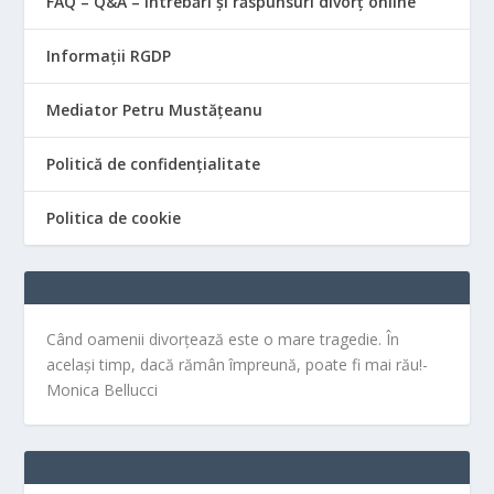
FAQ – Q&A – Întrebări și răspunsuri divorț online
Informații RGDP
Mediator Petru Mustățeanu
Politică de confidențialitate
Politica de cookie
Când oamenii divorțează este o mare tragedie. În
același timp, dacă rămân împreună, poate fi mai rău!-
Monica Bellucci