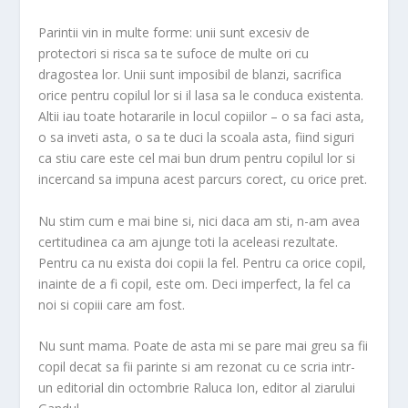
m
Parintii vin in multe forme: unii sunt excesiv de
protectori si risca sa te sufoce de multe ori cu
dragostea lor. Unii sunt imposibil de blanzi, sacrifica
orice pentru copilul lor si il lasa sa le conduca existenta.
Altii iau toate hotararile in locul copiilor – o sa faci asta,
o sa inveti asta, o sa te duci la scoala asta, fiind siguri
ca stiu care este cel mai bun drum pentru copilul lor si
incercand sa impuna acest parcurs corect, cu orice pret.
Nu stim cum e mai bine si, nici daca am sti, n-am avea
certitudinea ca am ajunge toti la aceleasi rezultate.
Pentru ca nu exista doi copii la fel. Pentru ca orice copil,
inainte de a fi copil, este om. Deci imperfect, la fel ca
noi si copiii care am fost.
Nu sunt mama. Poate de asta mi se pare mai greu sa fii
copil decat sa fii parinte si am rezonat cu ce scria intr-
un editorial din octombrie Raluca Ion, editor al ziarului