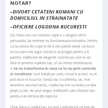
NOTAR?
–
DIVORT CETATENI ROMANI CU
DOMICILIUL IN STRAINATATE
–
OFICIERE LOGODNA BUCURESTI
Da. Felul cum ne crestem copiii e o alegere strict
personala, iar retetele nu functioneaza niciodata. Pentru
ca nu exista doi copii la fel si nici parinti ideali. Un lucru
mi se pare mie sigur: oricat te-ai pregati pentru a fi
parinte, indiferent de alegerile corecte pe care le vei
face in privinta copilului tau, el va creste intotdeauna
si
se va transforma in ceva ce tu nu poti controla
in totalitate
. Sunt batalii pe care, oricat ti-ai dori, nu le
poti duce in locul lor. Exista rau si suferinta, iar, mai
devreme sau mai tarziu, copilul tau tot va trebui sa dea
piept cu ele, de unul singur, indiferent cate eforturi faci
pentru a le elimina din viata lui.
Chiar daca e copilul tau, nu poti controla tot ce tine de