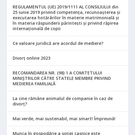
REGULAMENTUL (UE) 2019/1111 AL CONSILIULUI din
25 iunie 2019 privind competența, recunoașterea și
executarea hotărârilor în materie matrimonială și
în materia răspunderii părintești și privind răpirea
internațională de copii
Ce valoare juridică are acordul de mediere?
Divorț online 2023
RECOMANDAREA NR. (98) 1 A COMITETULUI
MINIŞTRILOR CĂTRE STATELE MEMBRE PRIVIND
MEDIEREA FAMILIALĂ
La cine rămâne animalul de companie în caz de
divorț?
Mai verde, mai sustenabil, mai smart! Împreună!
Munca în gospodărie a soției casnice este