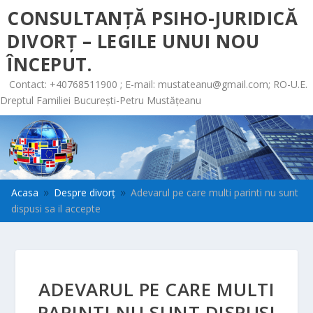
CONSULTANȚĂ PSIHO-JURIDICĂ
DIVORȚ – LEGILE UNUI NOU
ÎNCEPUT.
Contact: +40768511900 ; E-mail:
mustateanu@gmail.com
; RO-U.E.
Dreptul Familiei București-Petru Mustățeanu
Acasa
Despre divorț
Adevarul pe care multi parinti nu sunt
9
9
dispusi sa il accepte
ADEVARUL PE CARE MULTI
PARINTI NU SUNT DISPUSI