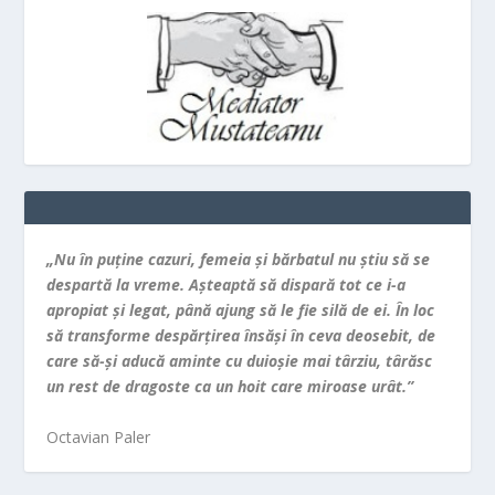
„Nu în puţine cazuri, femeia şi bărbatul nu ştiu să se
despartă la vreme. Aşteaptă să dispară tot ce i-a
apropiat şi legat, până ajung să le fie silă de ei. În loc
să transforme despărţirea însăşi în ceva deosebit, de
care să-şi aducă aminte cu duioşie mai târziu, târăsc
un rest de dragoste ca un hoit care miroase urât.”
Octavian Paler