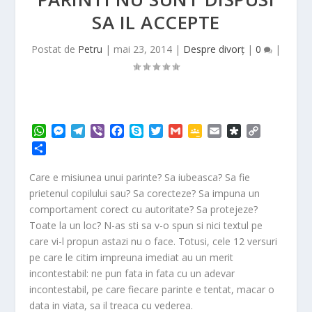
SA IL ACCEPTE
Postat de
Petru
|
mai 23, 2014
|
Despre divorț
|
0
|
W
M
T
V
F
S
T
G
G
E
D
C
h
e
e
i
a
k
w
m
o
m
i
o
P
a
s
l
b
c
y
i
a
o
a
a
p
a
t
s
e
e
e
p
t
i
g
i
s
y
r
Care e misiunea unui parinte? Sa iubeasca? Sa fie
s
e
g
r
b
e
t
l
l
l
p
L
t
prietenul copilului sau? Sa corecteze? Sa impuna un
A
n
r
o
e
e
o
i
a
comportament corect cu autoritate? Sa protejeze?
p
g
a
o
r
C
r
n
j
Toate la un loc? N-as sti sa v-o spun si nici textul pe
p
e
m
k
l
a
k
e
r
a
care vi-l propun astazi nu o face. Totusi, cele 12 versuri
a
s
pe care le citim impreuna imediat au un merit
z
s
ă
incontestabil: ne pun fata in fata cu un adevar
r
incontestabil, pe care fiecare parinte e tentat, macar o
o
data in viata, sa il treaca cu vederea.
o