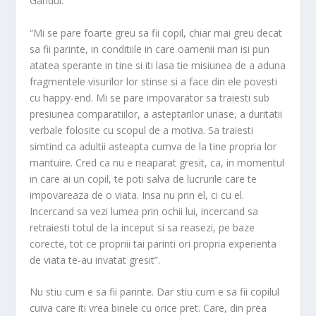
Gandul.
“Mi se pare foarte greu sa fii copil, chiar mai greu decat
sa fii parinte, in conditiile in care oamenii mari isi pun
atatea sperante in tine si iti lasa tie misiunea de a aduna
fragmentele visurilor lor stinse si a face din ele povesti
cu happy-end. Mi se pare impovarator sa traiesti sub
presiunea comparatiilor, a asteptarilor uriase, a duritatii
verbale folosite cu scopul de a motiva. Sa traiesti
simtind ca adultii asteapta cumva de la tine propria lor
mantuire. Cred ca nu e neaparat gresit, ca, in momentul
in care ai un copil, te poti salva de lucrurile care te
impovareaza de o viata. Insa nu prin el, ci cu el.
Incercand sa vezi lumea prin ochii lui, incercand sa
retraiesti totul de la inceput si sa reasezi, pe baze
corecte, tot ce propriii tai parinti ori propria experienta
de viata te-au invatat gresit”.
Nu stiu cum e sa fii parinte. Dar stiu cum e sa fii copilul
cuiva care iti vrea binele cu orice pret. Care, din prea