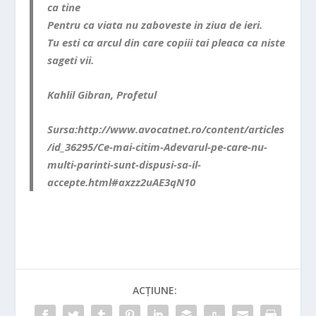
ca tine
Pentru ca viata nu zaboveste in ziua de ieri.
Tu esti ca arcul din care copiii tai pleaca ca niste
sageti vii.
Kahlil Gibran, Profetul
Sursa:http://www.avocatnet.ro/content/articles
/id_36295/Ce-mai-citim-Adevarul-pe-care-nu-
multi-parinti-sunt-dispusi-sa-il-
accepte.html#axzz2uAE3qN10
ACȚIUNE: