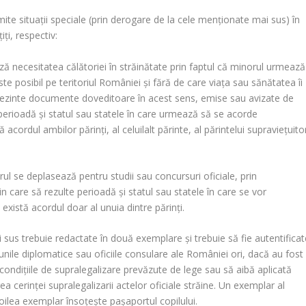
te situaţii speciale (prin derogare de la cele menţionate mai sus) în
ţi, respectiv:
ază necesitatea călătoriei în străinătate prin faptul că minorul urmează
e posibil pe teritoriul României şi fără de care viaţa sau sănătatea îi
prezinte documente doveditoare în acest sens, emise sau avizate de
perioadă şi statul sau statele în care urmează să se acorde
acordul ambilor părinţi, al celuilalt părinte, al părintelui supravieţuito
rul se deplasează pentru studii sau concursuri oficiale, prin
are să rezulte perioadă şi statul sau statele în care se vor
există acordul doar al unuia dintre părinţi.
i sus trebuie redactate în două exemplare şi trebuie să fie autentificat
siunile diplomatice sau oficiile consulare ale României ori, dacă au fost
ă condiţiile de supralegalizare prevăzute de lege sau să aibă aplicată
a cerinţei supralegalizarii actelor oficiale străine. Un exemplar al
doilea exemplar însoţeşte paşaportul copilului.