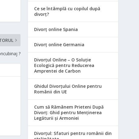
Ce se întâmplă cu copilul după
divorț?
Divorț online Spania
TORUL
Divorț online Germania
oncubinaj ?
Divorțul Online – O Soluție
Ecologică pentru Reducerea
Amprentei de Carbon
Ghidul Divorțului Online pentru
Românii din UE
Cum să Rămânem Prieteni După
Divorț: Ghid pentru Menținerea
Legăturii și Armoniei
Divorțul: Sfaturi pentru românii din
străinătate