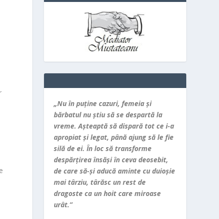
r
„Nu în puţine cazuri, femeia şi
bărbatul nu ştiu să se despartă la
vreme. Aşteaptă să dispară tot ce i-a
apropiat şi legat, până ajung să le fie
silă de ei. În loc să transforme
despărţirea însăşi în ceva deosebit,
e
de care să-şi aducă aminte cu duioşie
mai târziu, târăsc un rest de
dragoste ca un hoit care miroase
urât.”