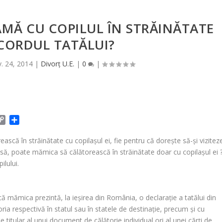
MĂ CU COPILUL ÎN STRĂINĂTATE
CORDUL TATĂLUI?
. 24, 2014
|
Divorț U.E.
|
0
|
C
P
o
a
p
r
ească în străinătate cu copilaşul ei, fie pentru că doreşte să-şi vizitez
y
t
Însă, poate mămica să călătorească în străinătate doar cu copilaşul ei 
L
a
ilului.
i
j
n
e
k
a
că mămica prezintă, la ieşirea din România, o declaraţie a tatălui din
z
ă
oria respectivă în statul sau în statele de destinaţie, precum şi cu
fie titular al unui document de călătorie individual ori al unei cărţi de