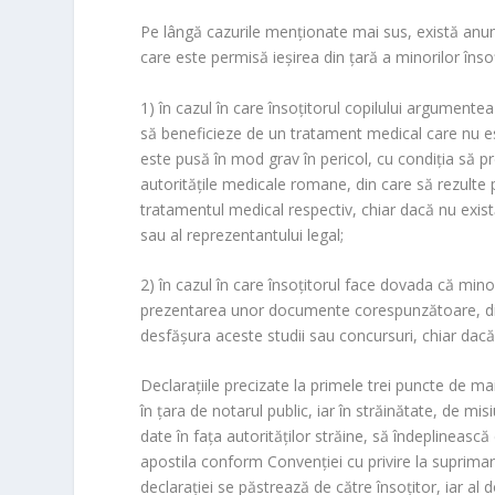
Pe lângă cazurile menţionate mai sus, există anumi
care este permisă ieşirea din ţară a minorilor însoţi
1) în cazul în care însoţitorul copilului argumente
să beneficieze de un tratament medical care nu est
este pusă în mod grav în pericol, cu condiţia să 
autorităţile medicale romane, din care să rezulte 
tratamentul medical respectiv, chiar dacă nu există 
sau al reprezentantului legal;
2) în cazul în care însoţitorul face dovada că mino
prezentarea unor documente corespunzătoare, din c
desfăşura aceste studii sau concursuri, chiar dacă 
Declaraţiile precizate la primele trei puncte de ma
în ţara de notarul public, iar în străinătate, de mi
date în faţa autorităţilor străine, să îndeplineasc
apostila conform Convenţiei cu privire la suprimare
declaraţiei se păstrează de către însoţitor, iar al 