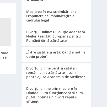
Medierea în era schimbărilor :
Propunere de îmbunătățire a
cadrului legal
Divorțul Online: O Soluție Adaptată
Noilor Realități Europene pentru
Românii din Străinătate
„Între justiție și artă: Când emoțiile
 voie
devin probe”
, sa
Divorțul online pentru cetățenii
români din străinătate – cum
poate ajuta Academia de Mediere?
Divorțul online prin mediere în
Olanda: Cum funcționează și cum
puteți obține un divorț rapid și
eficient