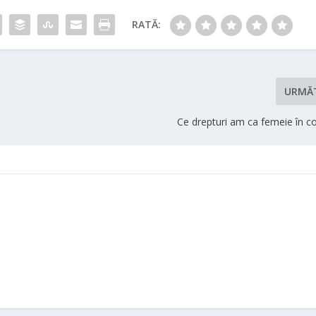
RATĂ:
URMĂ
Ce drepturi am ca femeie în c