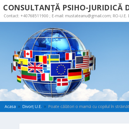
CONSULTANȚĂ PSIHO-JURIDICĂ D
Contact: +40768511900 ; E-mail:
mustateanu@gmail.com
; RO-U.E.
Acasa
Divorț U.E.
Poate călători o mamă cu copilul în străinăt
9
9