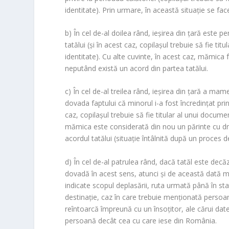
r
identitate). Prin urmare, în această situaţie se fa
o
o
b) În cel de-al doilea rând, ieşirea din ţară este
m
tatălui (şi în acest caz, copilaşul trebuie să fie tit
identitate). Cu alte cuvinte, în acest caz, mămica 
neputând există un acord din partea tatălui.
c) În cel de-al treilea rând, ieşirea din ţară a ma
dovada faptului că minorul i-a fost încredinţat pri
caz, copilaşul trebuie să fie titular al unui documen
mămica este considerată din nou un părinte cu dre
acordul tatălui (situaţie întâlnită după un proces de
d) În cel de-al patrulea rând, dacă tatăl este decă
dovadă în acest sens, atunci şi de această dată m
indicate scopul deplasării, ruta urmată până în st
destinaţie, caz în care trebuie menţionată persoa
reîntoarcă împreună cu un însoţitor, ale cărui date 
persoană decât cea cu care iese din România.