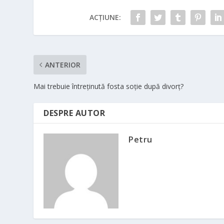
ACȚIUNE:
ANTERIOR
Mai trebuie întreţinută fosta soţie după divorţ?
DESPRE AUTOR
Petru