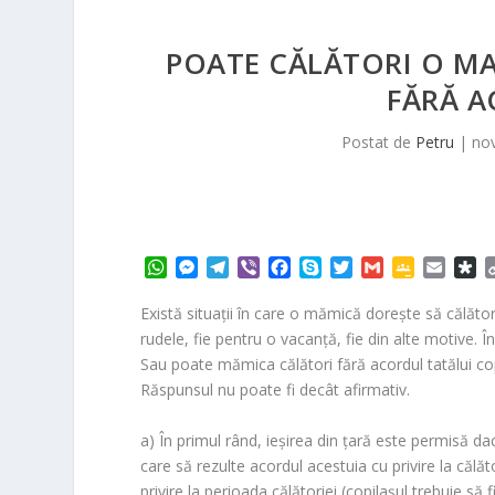
POATE CĂLĂTORI O MA
FĂRĂ A
Postat de
Petru
|
nov
W
M
T
V
F
S
T
G
G
E
D
h
e
e
i
a
k
w
m
o
m
i
a
s
l
b
c
y
i
a
o
a
a
Există situaţii în care o mămică doreşte să călător
t
s
e
e
e
p
t
i
g
i
s
rudele, fie pentru o vacanţă, fie din alte motive. 
s
e
g
r
b
e
t
l
l
l
p
Sau poate mămica călători fără acordul tatălui cop
A
n
r
o
e
e
o
Răspunsul nu poate fi decât afirmativ.
p
g
a
o
r
C
r
p
e
m
k
l
a
a) În primul rând, ieşirea din ţară este permisă da
r
a
s
care să rezulte acordul acestuia cu privire la călăt
s
privire la perioada călătoriei (copilaşul trebuie să 