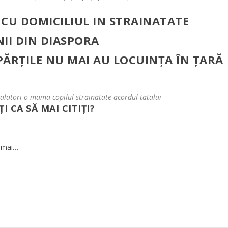
CU DOMICILIUL IN STRAINATATE
II DIN DIASPORA
 PĂRȚILE NU MAI AU LOCUINȚA ÎN ȚARĂ
-calatori-o-mama-copilul-strainatate-acordul-tatalui
ȚI CA SĂ MAI CITIȚI?
u mai…