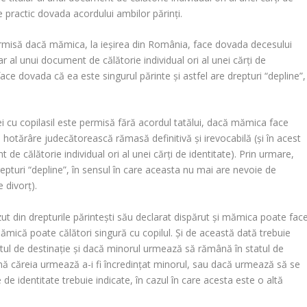
ce practic dovada acordului ambilor părinţi.
 permisă dacă mămica, la ieşirea din România, face dovada decesului
ular al unui document de călătorie individual ori al unei cărţi de
face dovada că ea este singurul părinte şi astfel are drepturi “depline”,
mei cu copilasil este permisă fără acordul tatălui, dacă mămica face
n hotărâre judecătorească rămasă definitivă şi irevocabilă (şi în acest
t de călătorie individual ori al unei cărţi de identitate). Prin urmare,
pturi “depline”, în sensul în care aceasta nu mai are nevoie de
 divorţ).
zut din drepturile părinteşti său declarat dispărut şi mămica poate fac
ămică poate călători singură cu copilul. Şi de această dată trebuie
atul de destinaţie şi dacă minorul urmează să rămână în statul de
nă căreia urmează a-i fi încredinţat minorul, sau dacă urmează să se
de identitate trebuie indicate, în cazul în care acesta este o altă