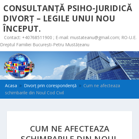
CONSULTANȚĂ PSIHO-JURIDICĂ
DIVORȚ – LEGILE UNUI NOU
ÎNCEPUT.
Contact: +40768511900 ; E-mail:
mustateanu@gmail.com
; RO-U.E.
Dreptul Familiei București-Petru Mustățeanu
Acasa
Divorț prin corespondență
Cum ne afecteaza
9
9
schimbarile din Noul Cod Civil
CUM NE AFECTEAZA
SCHIMBARILE DIN NOUL