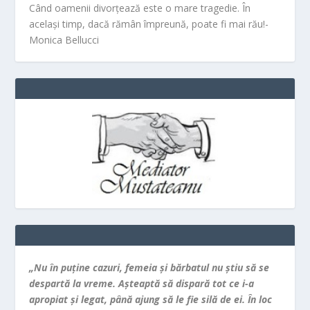
Când oamenii divorțează este o mare tragedie. În
același timp, dacă rămân împreună, poate fi mai rău!-
Monica Bellucci
„Nu în puţine cazuri, femeia şi bărbatul nu ştiu să se
despartă la vreme. Aşteaptă să dispară tot ce i-a
apropiat şi legat, până ajung să le fie silă de ei. În loc