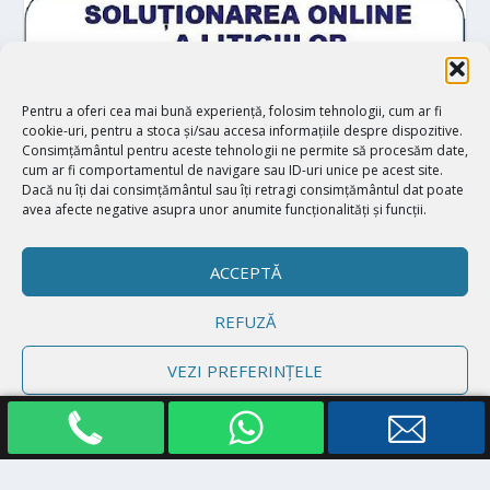
Pentru a oferi cea mai bună experiență, folosim tehnologii, cum ar fi
cookie-uri, pentru a stoca și/sau accesa informațiile despre dispozitive.
Consimțământul pentru aceste tehnologii ne permite să procesăm date,
cum ar fi comportamentul de navigare sau ID-uri unice pe acest site.
Dacă nu îți dai consimțământul sau îți retragi consimțământul dat poate
avea afecte negative asupra unor anumite funcționalități și funcții.
ACCEPTĂ
REFUZĂ
Proiectat de
| Realizat de
Elegant Themes
WordPress
VEZI PREFERINȚELE
Politică cookie-uri
Declarație de confidențialitate
Impressum