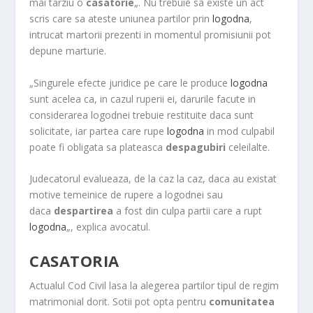
mai tarziu o
casatorie
„. Nu trebuie sa existe un act
m
scris care sa ateste uniunea partilor prin
logodna
,
intrucat martorii prezenti in momentul promisiunii pot
depune marturie.
„Singurele efecte juridice pe care le produce
logodna
sunt acelea ca, in cazul ruperii ei, darurile facute in
considerarea logodnei trebuie restituite daca sunt
solicitate, iar partea care rupe
logodna
in mod culpabil
poate fi obligata sa plateasca
despagubiri
celeilalte.
Judecatorul evalueaza, de la caz la caz, daca au existat
motive temeinice de rupere a logodnei sau
daca
despartirea
a fost din culpa partii care a rupt
logodna
„, explica avocatul.
CASATORIA
Actualul Cod Civil lasa la alegerea partilor tipul de regim
matrimonial dorit. Sotii pot opta pentru
comunitatea