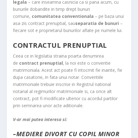
legala
– care inseamna casnicia ca si pana acum, cu
bunurile dobandite in timp drept bunuri
comune,
comunitatea conventionala
– pe baza unui
asa-zis contract prenuptial, sau
separatia de bunuri
–
fiecare sot e proprietarul bunurilor aflate pe numele lui.
CONTRACTUL PRENUPTIAL
Ceea ce in legislatia straina poarta denumirea
de
contract prenuptial
, la noi este o conventie
matrimoniala. Acest act poate fi intocmit fie inainte, fie
dupa casatorie, in fata unui notar. Conventiile
matrimoniale trebuie inscrise in Registrul national
notarial al regimurilor matrimoniale si, ca orice alt
contract, pot fi modificate ulterior cu acordul partilor
prin semnarea unor acte aditionale.
V-ar mai putea interesa si:
–
MEDIERE DIVORT CU COPIL MINOR