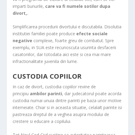
imparti bunurile,
care va fi numele sotilor dupa
divort
„.
Simplificarea procedurii divortului e discutabila. Disolutia
institutiei familiei poate produce
efecte sociale
negative
complexe, foarte greu de combatut. Spre
exemplu, in SUA este recunoscuta usurinta desfacerii
casatoriilor, dar totodata aici este si cea mai mare
infractionalitate juvenila din lume.
CUSTODIA COPIILOR
In caz de divort, custodia copiilor revine de
principiu
ambilor parinti
, dar judecatorul poate acorda
custodia numai unuia dintre parinti pe baza unor motive
intemeiate. Chiar si in aceasta situatie, celalalt parinte isi
pastreaza dreptul de a veghea asupra modului de
crestere si educare a copilului.
Tot Noul Cod Civil sustine ca autoritatea parinteasca