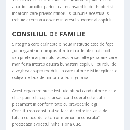
apartine ambilor parinti, ca un ansamblu de drepturi si
indatoriri care privesc minorul si bunurile acestuia, si
trebuie exercitata doar in interesul superior al copilului.
CONSILIUL DE FAMILIE
Sintagma care defineste o noua institutie este de fapt
„un
organism compus din trei rude
ale unui copil
sau prieteni ai parintilor acestuia sau alte persoane care
manifesta interes asupra bunastarii copilului, cu rolul de
a veghea asupra modului in care tutorele isi indeplineste
obligatiile fata de minorul aflat in grija sa.
Acest organism nu se instituie atunci cand tutorele este
chiar parintele copilului sau cand copilul este dat in
plasament in conformitate cu prevederile legii.
Constituirea consiliului se face de catre instanta de
tutela cu acordul viitorilor membri ai consilului”,
precizeaza avocatul Mihai Horia Cuc.