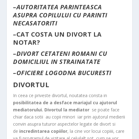
–
AUTORITATEA PARINTEASCA
ASUPRA COPILULUI CU PARINTI
NECASATORITI
–
CAT COSTA UN DIVORT LA
NOTAR?
–
DIVORT CETATENI ROMANI CU
DOMICILIUL IN STRAINATATE
–
OFICIERE LOGODNA BUCURESTI
DIVORTUL
In ceea ce priveste divortul, noutatea consta in
posibilitatea de a desface mariajul cu ajutorul
mediatorului.
Divortul la mediator
se poate face
chiar daca sotii au copii minori iar prin ajutorul medierii
convin asupra tuturor aspectelor legate de divort si
de
incredintarea copiilor
, la cine vor locui copiiii, care
va fi programul de vizitare al celuilalt sot, cum se vor