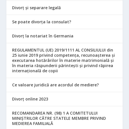
Divorț și separare legală
Se poate divorța la consulat?
Divorț la notariat în Germania
REGULAMENTUL (UE) 2019/1111 AL CONSILIULUI din
25 iunie 2019 privind competența, recunoașterea și
executarea hotărârilor în materie matrimonială și
în materia răspunderii părintești și privind răpirea
internațională de copii
Ce valoare juridică are acordul de mediere?
Divorț online 2023
RECOMANDAREA NR. (98) 1 A COMITETULUI
MINIŞTRILOR CĂTRE STATELE MEMBRE PRIVIND
MEDIEREA FAMILIALĂ