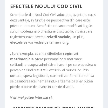
EFECTELE NOULUI COD CIVIL
Schimbarile din Noul Cod Civil aduc atat avantaje, cat si
dezavantaje, in functie de perspectiva din care este
privita noutatea. Beneficiile oricaror modificari legale
sunt intotdeauna o chestiune discutabila, intrucat ele
reglementeaza diverse
relatii sociale
„. In plus,
efectele se vor vedea pe termen lung.
„Spre exemplu, aparitia diferitelor
regimuri
matrimoniale
ofera persoanelor o mai mare
certitudine asupra administrarii averii pe care acestea o
percep ca fiind rezultatul exclusiv al muncii lor. Prin
urmare, spera legiuitorul, oamenii vor fi mai tentati sa
se casatoreasca, nemaifiindu-le teama ca si-ar putea
pierde o parte din avere in caz de divort”.
V-ar mai putea interesa si: