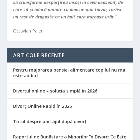
să transforme despărţirea însăşi în ceva deosebit, de
care să-şi aducă aminte cu duioşie mai târziu, târăsc
un rest de dragoste ca un hoit care miroase urât.”
Octavian Paler
ARTICOLE RECENTE
Pentru majorarea pensiei alimentare copilul nu mai
este audiat
Divorțul online – soluția simplă în 2026
Divorț Online Rapid în 2025
Totul despre partajul după divorț
Raportul de Bunăstare a Minorilor în Divorț: Ce Este