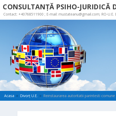
CONSULTANȚĂ PSIHO-JURIDICĂ D
Contact: +40768511900 ; E-mail:
mustateanu@gmail.com
; RO-U.E.
Acasa
Divorț U.E.
Reinstaurarea autoritatii parintesti comune
9
9