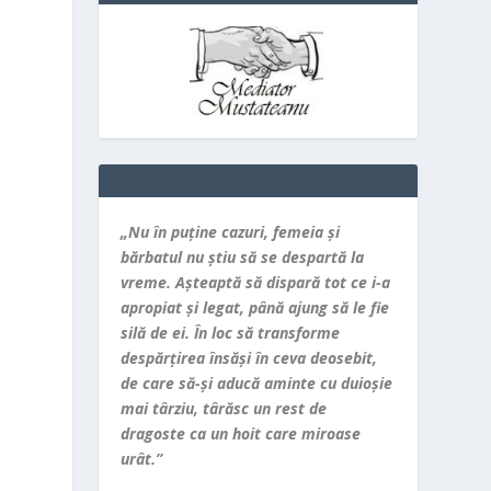
„Nu în puţine cazuri, femeia şi
bărbatul nu ştiu să se despartă la
vreme. Aşteaptă să dispară tot ce i-a
apropiat şi legat, până ajung să le fie
silă de ei. În loc să transforme
despărţirea însăşi în ceva deosebit,
de care să-şi aducă aminte cu duioşie
mai târziu, târăsc un rest de
dragoste ca un hoit care miroase
urât.”