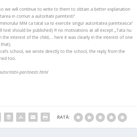
 so we will continue to write to them to obtain a better explanation
area in comun a autoritatii parintesti”
 minorului MM ca tatal sa isi exercite singur autoritatea parinteasca”
ll text should be published) !!! no motivations at all except „Tata nu
he interest of the child,… here it was clearly in the interest of one
that).
cel’s school, we wrote directly to the school, the reply from the
hed too.
utoritatii-paritnesti.html
RATĂ: