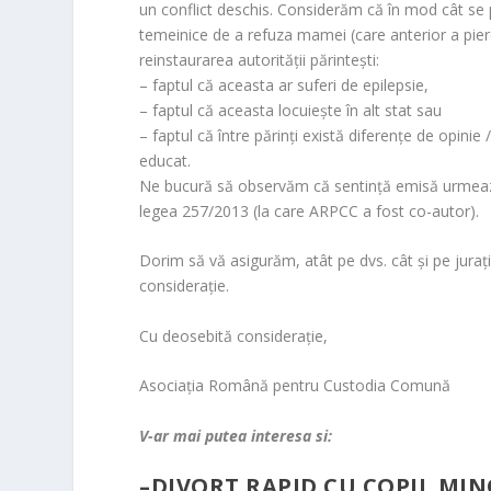
o
un conflict deschis. Considerăm că în mod cât se 
o
temeinice de a refuza mamei (care anterior a pierdut
m
reinstaurarea autorităţii părinteşti:
– faptul că aceasta ar suferi de epilepsie,
– faptul că aceasta locuieşte în alt stat sau
– faptul că între părinţi există diferenţe de opinie /
educat.
Ne bucură să observăm că sentinţă emisă urmează atâ
legea 257/2013 (la care ARPCC a fost co-autor).
Dorim să vă asigurăm,
atât pe dvs. cât şi pe jura
consideraţie.
Cu deosebită consideraţie,
Asociaţia Română pentru Custodia Comună
V-ar mai putea interesa si:
–
DIVORT RAPID CU COPIL MI