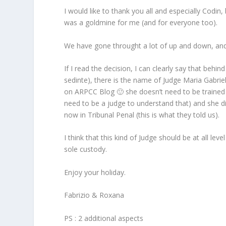
I would like to thank you all and especially Codin,
was a goldmine for me (and for everyone too).
We have gone throught a lot of up and down, and 
If I read the decision, I can clearly say that beh
sedinte), there is the name of Judge Maria Gabri
on ARPCC Blog 🙂 she doesn’t need to be trained 
need to be a judge to understand that) and she di
now in Tribunal Penal (this is what they told us).
I think that this kind of Judge should be at all lev
sole custody.
Enjoy your holiday.
Fabrizio & Roxana
PS : 2 additional aspects