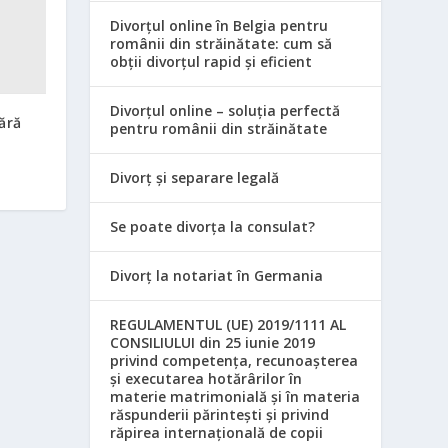
Divorțul online în Belgia pentru
românii din străinătate: cum să
obții divorțul rapid și eficient
Divorțul online – soluția perfectă
ără
pentru românii din străinătate
Divorț și separare legală
Se poate divorța la consulat?
Divorț la notariat în Germania
REGULAMENTUL (UE) 2019/1111 AL
CONSILIULUI din 25 iunie 2019
privind competența, recunoașterea
și executarea hotărârilor în
materie matrimonială și în materia
răspunderii părintești și privind
răpirea internațională de copii