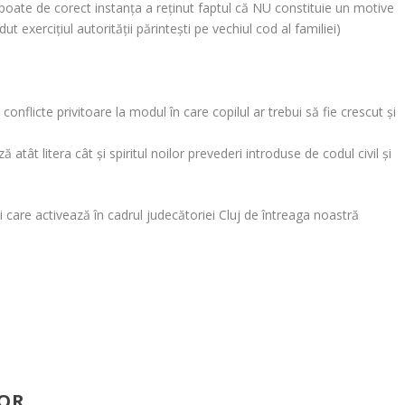
poate de corect instanţa a reţinut faptul că NU constituie un motive
 exerciţiul autorităţii părinteşti pe vechiul cod al familiei)
 conflicte privitoare la modul în care copilul ar trebui să fie crescut şi
t litera cât şi spiritul noilor prevederi introduse de codul civil şi
ţii care activează în cadrul judecătoriei Cluj de întreaga noastră
NOR