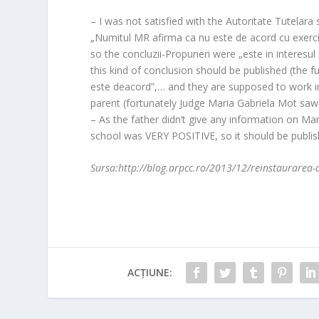
– I was not satisfied with the Autoritate Tutelara
„Numitul MR afirma ca nu este de acord cu exercit
so the concluzii-Propuneri were „este in interesul
this kind of conclusion should be published (the fu
este deacord”,… and they are supposed to work in t
parent (fortunately Judge Maria Gabriela Mot saw 
– As the father didn’t give any information on Mar
school was VERY POSITIVE, so it should be publis
Sursa:http://blog.arpcc.ro/2013/12/reinstaurarea-a
ACȚIUNE: