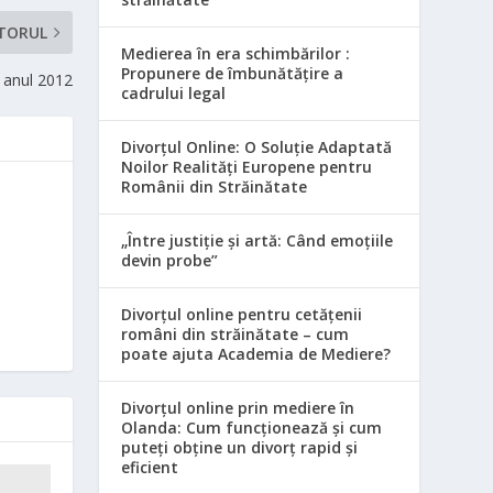
TORUL
Medierea în era schimbărilor :
Propunere de îmbunătățire a
in anul 2012
cadrului legal
Divorțul Online: O Soluție Adaptată
Noilor Realități Europene pentru
Românii din Străinătate
„Între justiție și artă: Când emoțiile
devin probe”
Divorțul online pentru cetățenii
români din străinătate – cum
poate ajuta Academia de Mediere?
Divorțul online prin mediere în
Olanda: Cum funcționează și cum
puteți obține un divorț rapid și
eficient