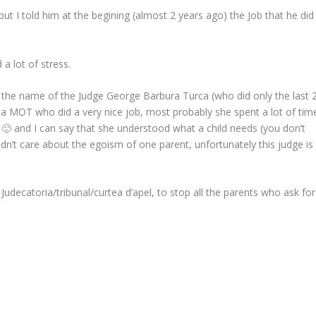
 but I told him at the begining (almost 2 years ago) the Job that he did
a lot of stress.
ind the name of the Judge George Barbura Turca (who did only the last 
ela MOT who did a very nice job, most probably she spent a lot of tim
🙂 and I can say that she understood what a child needs (you don’t
dn’t care about the egoism of one parent, unfortunately this judge is
el Judecatoria/tribunal/curtea d’apel, to stop all the parents who ask for