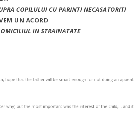
PRA COPILULUI CU PARINTI NECASATORITI
AVEM UN ACORD
OMICILIUL IN STRAINATATE
ca, hope that the father will be smart enough for not doing an appeal.
l later why) but the most important was the interest of the child,… and it