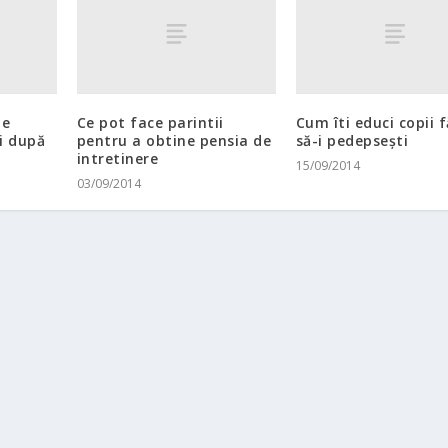
le
Ce pot face parintii
Cum îti educi copii f
şi după
pentru a obtine pensia de
să-i pedepseşti
intretinere
15/09/2014
03/09/2014