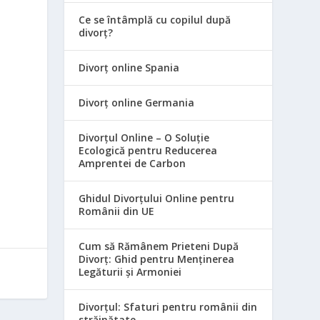
Ce se întâmplă cu copilul după
divorț?
Divorț online Spania
Divorț online Germania
Divorțul Online – O Soluție
Ecologică pentru Reducerea
Amprentei de Carbon
Ghidul Divorțului Online pentru
Românii din UE
Cum să Rămânem Prieteni După
Divorț: Ghid pentru Menținerea
Legăturii și Armoniei
Divorțul: Sfaturi pentru românii din
străinătate