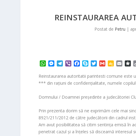
REINSTAURAREA AUT
Postat de
Petru
|
ap
W
M
T
V
F
S
T
G
G
E
D
h
e
e
i
a
k
w
m
o
m
i
a
s
l
b
c
y
i
a
o
a
a
Reinstaurarea autoritatii parintesti comune este un
t
s
e
e
e
p
t
i
g
i
s
*** din rațiuni de confidențialitate, numele copilul
s
e
g
r
b
e
t
l
l
l
p
A
n
r
o
e
e
o
Domnului / Doamnei preşedinte a judecătoriei Clu
p
g
a
o
r
C
r
p
e
m
k
l
a
Prin prezenta dorim să ne exprimăm cele mai sincer
r
a
8921/211/2012 de către judecătorii din cadrul i
s
s
Am avut posibilitatea să citim sentinţa emisă în a
r
penetrat cazul şi a înţeles să discearnă interesul supe