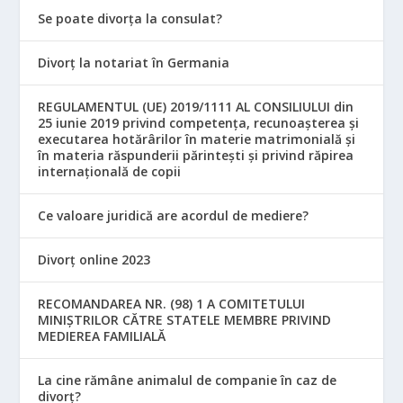
Se poate divorța la consulat?
Divorț la notariat în Germania
REGULAMENTUL (UE) 2019/1111 AL CONSILIULUI din
25 iunie 2019 privind competența, recunoașterea și
executarea hotărârilor în materie matrimonială și
în materia răspunderii părintești și privind răpirea
internațională de copii
Ce valoare juridică are acordul de mediere?
Divorț online 2023
RECOMANDAREA NR. (98) 1 A COMITETULUI
MINIŞTRILOR CĂTRE STATELE MEMBRE PRIVIND
MEDIEREA FAMILIALĂ
La cine rămâne animalul de companie în caz de
divorț?