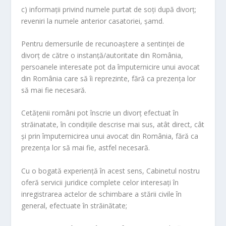
c) informaţii privind numele purtat de soţi după divorţ;
reveniri la numele anterior casatoriei, şamd.
Pentru demersurile de recunoaştere a sentinţei de
divorţ de către o instanţă/autoritate din România,
persoanele interesate pot da împuternicire unui avocat
din România care să îi reprezinte, fără ca prezenţa lor
să mai fie necesară.
Cetăţenii români pot înscrie un divorţ efectuat în
străinatate, în condiţiile descrise mai sus, atât direct, cât
şi prin împuternicirea unui avocat din România, fără ca
prezenţa lor să mai fie, astfel necesară.
Cu o bogată experienţă în acest sens, Cabinetul nostru
oferă servicii juridice complete celor interesaţi în
inregistrarea actelor de schimbare a stării civile în
general, efectuate în străinătate;