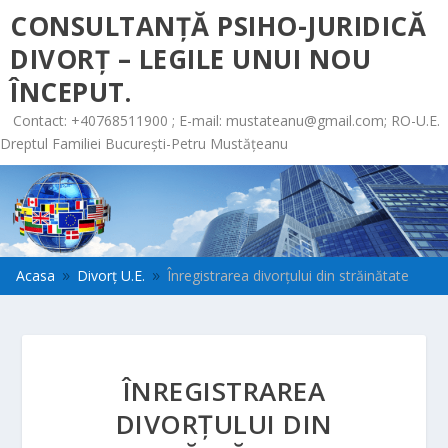
CONSULTANȚĂ PSIHO-JURIDICĂ
DIVORȚ – LEGILE UNUI NOU
ÎNCEPUT.
Contact: +40768511900 ; E-mail:
mustateanu@gmail.com
; RO-U.E.
Dreptul Familiei București-Petru Mustățeanu
Acasa
Divorț U.E.
Înregistrarea divorţului din străinătate
9
9
ÎNREGISTRAREA
DIVORŢULUI DIN