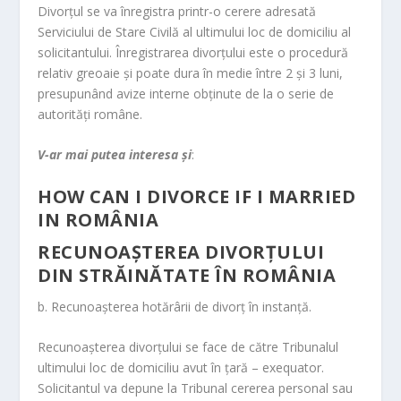
Divorţul se va înregistra printr-o cerere adresată
Serviciului de Stare Civilă al ultimului loc de domiciliu al
solicitantului. Înregistrarea divorţului este o procedură
relativ greoaie şi poate dura în medie între 2 şi 3 luni,
presupunând avize interne obţinute de la o serie de
autorităţi române.
V-ar mai putea interesa și
:
HOW CAN I DIVORCE IF I MARRIED
IN ROMÂNIA
RECUNOAȘTEREA DIVORȚULUI
DIN STRĂINĂTATE ÎN ROMÂNIA
b. Recunoaşterea hotărârii de divorţ în instanţă.
Recunoaşterea divorţului se face de către Tribunalul
ultimului loc de domiciliu avut în ţară – exequator.
Solicitantul va depune la Tribunal cererea personal sau