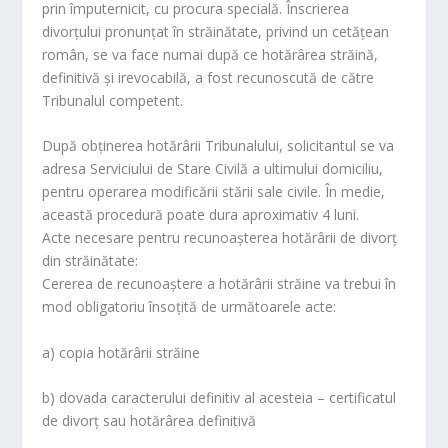
prin împuternicit, cu procura specială. Înscrierea
divorţului pronunţat în străinătate, privind un cetăţean
român, se va face numai după ce hotărârea străină,
definitivă şi irevocabilă, a fost recunoscută de către
Tribunalul competent.
După obţinerea hotărârii Tribunalului, solicitantul se va
adresa Serviciului de Stare Civilă a ultimului domiciliu,
pentru operarea modificării stării sale civile. În medie,
această procedură poate dura aproximativ 4 luni.
Acte necesare pentru recunoaşterea hotărârii de divorţ
din străinătate:
Cererea de recunoaştere a hotărârii străine va trebui în
mod obligatoriu însoţită de următoarele acte:
a) copia hotărârii străine
b) dovada caracterului definitiv al acesteia – certificatul
de divorţ sau hotărârea definitivă