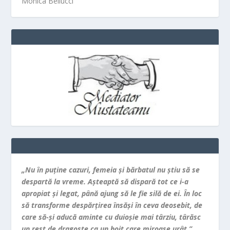
Monica Bellucci
„Nu în puţine cazuri, femeia şi bărbatul nu ştiu să se
despartă la vreme. Aşteaptă să dispară tot ce i-a
apropiat şi legat, până ajung să le fie silă de ei. În loc
să transforme despărţirea însăşi în ceva deosebit, de
care să-şi aducă aminte cu duioşie mai târziu, târăsc
un rest de dragoste ca un hoit care miroase urât.”