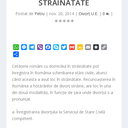
STRĂINĂTATE
Postat de
Petru
|
nov. 20, 2014
|
Divorț U.E.
|
0
|
W
M
T
V
F
S
T
G
G
E
D
C
h
e
e
i
a
k
w
m
o
m
i
o
P
a
s
l
b
c
y
i
a
o
a
a
p
a
t
s
e
e
e
p
t
i
g
i
s
y
r
Cetăţenii români cu domiciliul în străinătate pot
s
e
g
r
b
e
t
l
l
l
p
L
t
înregistra în România schimbarea stării civile, atunci
A
n
r
o
e
e
o
i
a
când aceasta a avut loc în străinătate. Recunoaşterea în
p
g
a
o
r
C
r
n
j
România a hotărârilor de divorţ străine, are loc în una
p
e
m
k
l
a
k
e
r
a
din două modalităţi, în funcţie de ţara unde divorţul s-a
a
s
pronunţat.
z
s
ă
r
a. Înregistrarea divorţului la Serviciul de Stare Civilă
o
competent.
o
m