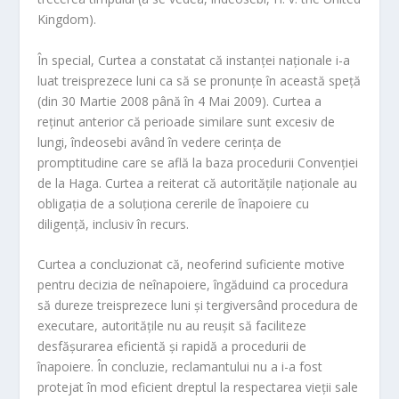
Kingdom).
În special, Curtea a constatat că instanţei naţionale i-a
luat treisprezece luni ca să se pronunţe în această speţă
(din 30 Martie 2008 până în 4 Mai 2009). Curtea a
reţinut anterior că perioade similare sunt excesiv de
lungi, îndeosebi având în vedere cerinţa de
promptitudine care se află la baza procedurii Convenţiei
de la Haga. Curtea a reiterat că autorităţile naţionale au
obligaţia de a soluţiona cererile de înapoiere cu
diligenţă, inclusiv în recurs.
Curtea a concluzionat că, neoferind suficiente motive
pentru decizia de neînapoiere, îngăduind ca procedura
să dureze treisprezece luni şi tergiversând procedura de
executare, autorităţile nu au reuşit să faciliteze
desfăşurarea eficientă şi rapidă a procedurii de
înapoiere. În concluzie, reclamantului nu a i-a fost
protejat în mod eficient dreptul la respectarea vieţii sale