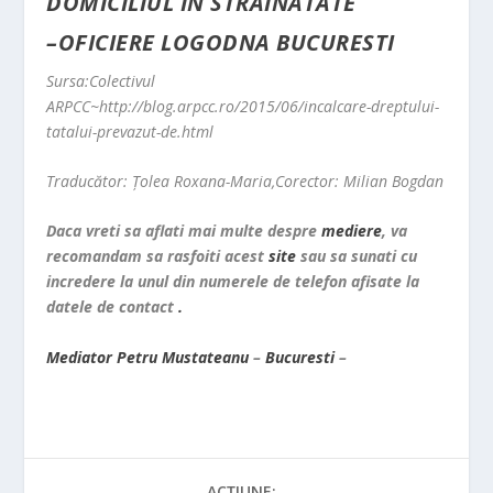
DOMICILIUL IN STRAINATATE
–
OFICIERE LOGODNA BUCURESTI
Sursa:Colectivul
ARPCC~http://blog.arpcc.ro/2015/06/incalcare-dreptului-
tatalui-prevazut-de.html
Traducător: Ţolea Roxana-Maria,
Corector: Milian Bogdan
Daca vreti sa aflati mai multe despre
mediere
, va
recomandam sa rasfoiti acest
site
sau sa sunati cu
incredere la unul din numerele de telefon afisate la
datele de contact
.
Mediator
Petru
Mustateanu
–
Bucuresti
–
ACȚIUNE: