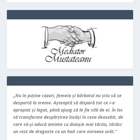
„Nu în puţine cazuri, femeia şi bărbatul nu ştiu să se
despartă la vreme. Aşteaptă să dispară tot ce i-a
apropiat şi legat, până ajung să le fie silă de ei. În loc
să transforme despărţirea însăşi în ceva deosebit, de
care să-şi aducă aminte cu duioşie mai târziu, târăsc
un rest de dragoste ca un hoit care miroase urât.”