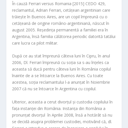
În cauză Ferrari versus Romania [2015] CEDO 429,
m
reclamantul, Adrian Ferrari, cetăţean argentinian care
trăieşte în Buenos Aires, are un copil împreună cu o
cetăţeană de origine româno-argentiniană, născut în
august 2005. Reşedinţa permanentă a familiei era în
Argentina, însă familia călătorea periodic datorită tatălui
care lucra ca pilot militar.
După ce au stat împreună câteva luni în Cipru, în anul
2006, Dl. Ferrari împreună cu soţia sa s-au înţeles ca
aceasta să ducă pentru câteva luni în România copilul
înainte de a se întoarce la Buenos Aires. Cu toate
acestea, soţia reclamantului l-a anunţat în Noiembrie
2007 că nu se întoarce în Argentina cu copilul.
Ulterior, aceasta a cerut divorţul şi custodia copilului în
faţa instanţei din România. Instanţa din România a
pronunţat divorţul în Aprilie 2008, însă a hotărât să nu
se decidă asupra problemei custodiei, motivând că, dl.