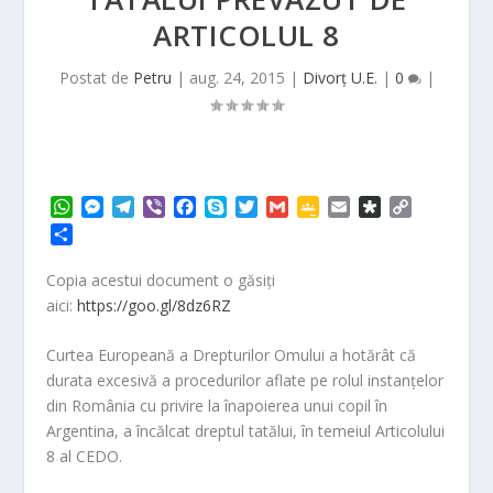
ARTICOLUL 8
Postat de
Petru
|
aug. 24, 2015
|
Divorț U.E.
|
0
|
W
M
T
V
F
S
T
G
G
E
D
C
h
e
e
i
a
k
w
m
o
m
i
o
P
a
s
l
b
c
y
i
a
o
a
a
p
a
t
s
e
e
e
p
t
i
g
i
s
y
r
Copia acestui document o găsiți
s
e
g
r
b
e
t
l
l
l
p
L
t
aici:
https://goo.gl/8dz6RZ
A
n
r
o
e
e
o
i
a
p
g
a
o
r
C
r
n
j
Curtea Europeană a Drepturilor Omului a hotărât că
p
e
m
k
l
a
k
e
durata excesivă a procedurilor aflate pe rolul instanţelor
r
a
a
s
din România cu privire la înapoierea unui copil în
z
s
ă
Argentina, a încălcat dreptul tatălui, în temeiul Articolului
r
8 al CEDO.
o
o