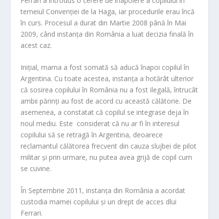
Ferrari a introdus o cerere de înapoiere a copilului în
temeiul Convenţiei de la Haga, iar procedurile erau încă
în curs. Procesul a durat din Martie 2008 până în Mai
2009, când instanţa din România a luat decizia finală în
acest caz.
Iniţial, mama a fost somată să aducă înapoi copilul în
Argentina. Cu toate acestea, instanţa a hotărât ulterior
că sosirea copilului în România nu a fost ilegală, întrucât
ambii părinţi au fost de acord cu această călătorie. De
asemenea, a constatat că copilul se integrase deja în
noul mediu. Este considerat că nu ar fi în interesul
copilului să se retragă în Argentina, deoarece
reclamantul călătorea frecvent din cauza slujbei de pilot
militar şi prin urmare, nu putea avea grijă de copil cum
se cuvine.
În Septembrie 2011, instanţa din România a acordat
custodia mamei copilului şi un drept de acces dlui
Ferrari.