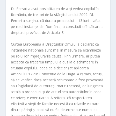
Dl. Ferrari a avut posibilitatea de a-şi vedea copilul în
România, de trei ori de la sfârşitul anului 2009. Dl.
Ferrari a susţinut că durata procesului – 13 luni – aflat
pe rolul instanţei din România, a constituit o încălcare a
dreptului prevăzut de Articolul 8.
Curtea Europeană a Drepturilor Omului a declarat că
instanţele naţionale sunt mai în măsură să examineze
pe rolul lor împrejurările cauzei. Prin urmare, ar putea
accepta că trecerea timpului a dus la o schimbare în
situaţia copilului, ceea ce a declanşat aplicarea
Articolului 12 din Convenţia de la Haga. A rămas, totuşi,
să se verifice dacă această schimbare a fost provocată
sau îngăduită de autorităţi, mai cu seamă, de lungimea
totală a procedurii şi de atitudinea autorităţilor în ceea
ce priveşte executarea. A reiterat că respectarea
efectivă a vieţii de familie necesită ca relaţiile viitoare
dintre părinţi şi copii să nu fie determinate numai de
trecerea timpului (a se vedea, îndeosebi, H. v. the United