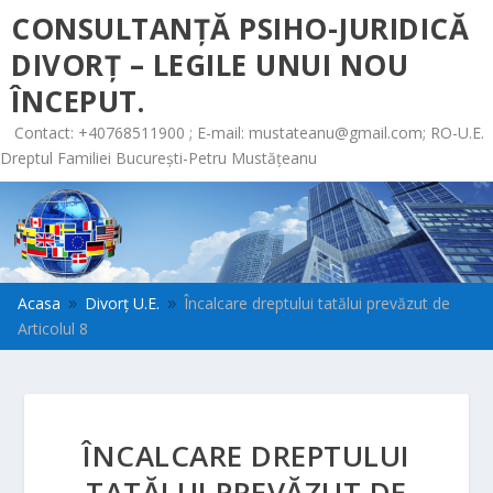
CONSULTANȚĂ PSIHO-JURIDICĂ
DIVORȚ – LEGILE UNUI NOU
ÎNCEPUT.
Contact: +40768511900 ; E-mail:
mustateanu@gmail.com
; RO-U.E.
Dreptul Familiei București-Petru Mustățeanu
Acasa
Divorț U.E.
Încalcare dreptului tatălui prevăzut de
9
9
Articolul 8
ÎNCALCARE DREPTULUI
TATĂLUI PREVĂZUT DE