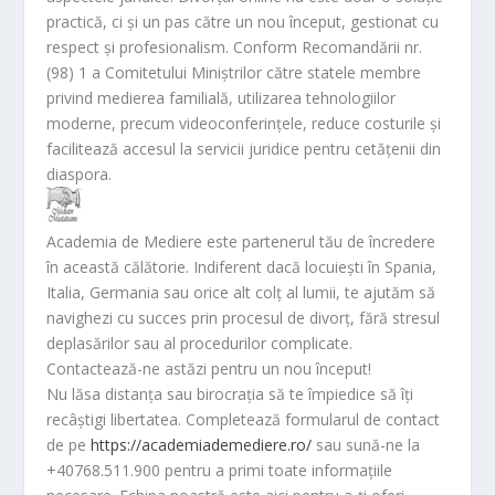
practică, ci și un pas către un nou început, gestionat cu
respect și profesionalism. Conform Recomandării nr.
(98) 1 a Comitetului Miniștrilor către statele membre
privind medierea familială, utilizarea tehnologiilor
moderne, precum videoconferințele, reduce costurile și
facilitează accesul la servicii juridice pentru cetățenii din
diaspora.
Academia de Mediere este partenerul tău de încredere
în această călătorie. Indiferent dacă locuiești în Spania,
Italia, Germania sau orice alt colț al lumii, te ajutăm să
navighezi cu succes prin procesul de divorț, fără stresul
deplasărilor sau al procedurilor complicate.
Contactează-ne astăzi pentru un nou început!
Nu lăsa distanța sau birocrația să te împiedice să îți
recâștigi libertatea. Completează formularul de contact
de pe
https://academiademediere.ro/
sau sună-ne la
+40768.511.900 pentru a primi toate informațiile