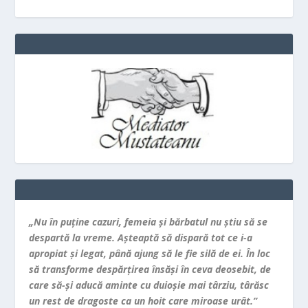
„Nu în puţine cazuri, femeia şi bărbatul nu ştiu să se
despartă la vreme. Aşteaptă să dispară tot ce i-a
apropiat şi legat, până ajung să le fie silă de ei. În loc
să transforme despărţirea însăşi în ceva deosebit, de
care să-şi aducă aminte cu duioşie mai târziu, târăsc
un rest de dragoste ca un hoit care miroase urât.”