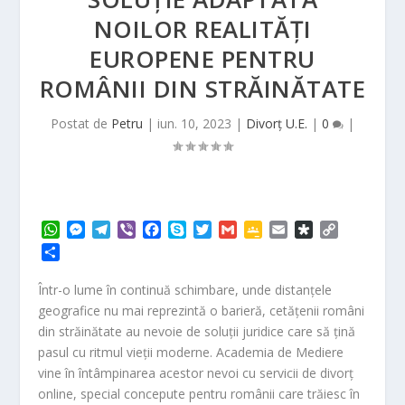
NOILOR REALITĂȚI
EUROPENE PENTRU
ROMÂNII DIN STRĂINĂTATE
Postat de
Petru
|
iun. 10, 2023
|
Divorț U.E.
|
0
|
W
M
T
V
F
S
T
G
G
E
D
C
h
e
e
i
a
k
w
m
o
m
i
o
P
a
s
l
b
c
y
i
a
o
a
a
p
a
t
s
e
e
e
p
t
i
g
i
s
y
r
Într-o lume în continuă schimbare, unde distanțele
s
e
g
r
b
e
t
l
l
l
p
L
t
geografice nu mai reprezintă o barieră, cetățenii români
A
n
r
o
e
e
o
i
a
din străinătate au nevoie de soluții juridice care să țină
p
g
a
o
r
C
r
n
j
pasul cu ritmul vieții moderne. Academia de Mediere
p
e
m
k
l
a
k
e
r
a
vine în întâmpinarea acestor nevoi cu servicii de
divorț
a
s
online
, special concepute pentru românii care trăiesc în
z