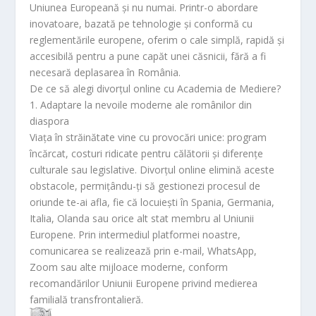
s
ă
Uniunea Europeană și nu numai. Printr-o abordare
r
inovatoare, bazată pe tehnologie și conformă cu
o
reglementările europene, oferim o cale simplă, rapidă și
o
accesibilă pentru a pune capăt unei căsnicii, fără a fi
m
necesară deplasarea în România.
De ce să alegi divorțul online cu Academia de Mediere?
1. Adaptare la nevoile moderne ale românilor din
diaspora
Viața în străinătate vine cu provocări unice: program
încărcat, costuri ridicate pentru călătorii și diferențe
culturale sau legislative. Divorțul online elimină aceste
obstacole, permițându-ți să gestionezi procesul de
oriunde te-ai afla, fie că locuiești în Spania, Germania,
Italia, Olanda sau orice alt stat membru al Uniunii
Europene. Prin intermediul platformei noastre,
comunicarea se realizează prin e-mail, WhatsApp,
Zoom sau alte mijloace moderne, conform
recomandărilor Uniunii Europene privind medierea
familială transfrontalieră.