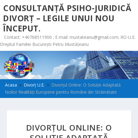
CONSULTANȚĂ PSIHO-JURIDICĂ
DIVORȚ – LEGILE UNUI NOU
ÎNCEPUT.
Contact: +40768511900 ; E-mail:
mustateanu@gmail.com
; RO-U.E.
Dreptul Familiei București-Petru Mustățeanu
Acasa
Divorț U.E.
Divorțul Online: O Soluție Adaptată
9
9
Noilor Realități Europene pentru Românii din Străinătate
DIVORȚUL ONLINE: O
SOLUȚIE ADAPTATĂ