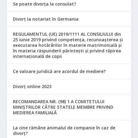
Se poate divorța la consulat?
Divorț la notariat în Germania
REGULAMENTUL (UE) 2019/1111 AL CONSILIULUI din
25 iunie 2019 privind competența, recunoașterea și
executarea hotărârilor în materie matrimonială și
în materia răspunderii părintești și privind răpirea
internațională de copii
Ce valoare juridică are acordul de mediere?
Divorț online 2023
RECOMANDAREA NR. (98) 1 A COMITETULUI
MINIŞTRILOR CĂTRE STATELE MEMBRE PRIVIND
MEDIEREA FAMILIALĂ
La cine rămâne animalul de companie în caz de
divorț?