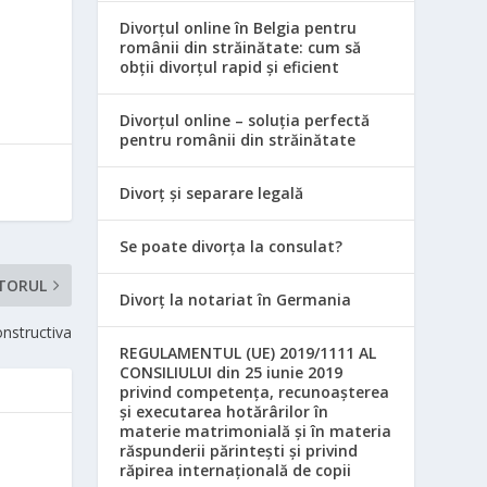
Divorțul online în Belgia pentru
românii din străinătate: cum să
obții divorțul rapid și eficient
Divorțul online – soluția perfectă
pentru românii din străinătate
Divorț și separare legală
Se poate divorța la consulat?
TORUL
Divorț la notariat în Germania
onstructiva
REGULAMENTUL (UE) 2019/1111 AL
CONSILIULUI din 25 iunie 2019
privind competența, recunoașterea
și executarea hotărârilor în
materie matrimonială și în materia
răspunderii părintești și privind
răpirea internațională de copii