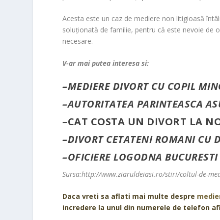
Acesta este un caz de
mediere non litigioasă
întâl
soluţionată de familie, pentru că este nevoie de o
necesare.
V-ar mai putea interesa si:
–
MEDIERE DIVORT CU COPIL MI
–
AUTORITATEA PARINTEASCA ASU
–
CAT COSTA UN DIVORT LA N
–
DIVORT CETATENI ROMANI CU D
–
OFICIERE LOGODNA BUCURESTI
Sursa:http://www.ziaruldeiasi.ro/stiri/coltul-de-me
Daca vreti sa aflati mai multe despre
medie
incredere la unul din numerele de telefon af