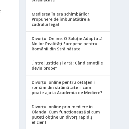
e
Medierea în era schimbărilor :
Propunere de îmbunătățire a
cadrului legal
Divorțul Online: O Soluție Adaptată
Noilor Realități Europene pentru
Românii din Străinătate
„Între justiție și artă: Când emoțiile
devin probe”
Divorțul online pentru cetățenii
români din străinătate – cum
poate ajuta Academia de Mediere?
Divorțul online prin mediere în
Olanda: Cum funcționează și cum
puteți obține un divorț rapid și
eficient