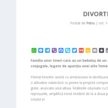
DIVORTE
Postat de
Petru
|
oct. 1
W
M
T
V
F
S
T
G
G
E
D
h
e
e
i
a
k
w
m
o
m
i
a
s
l
b
c
y
i
a
o
a
a
Familia unor tineri care au un bebeluş de un
t
s
e
e
e
p
t
i
g
i
s
conjugale, legate de apariţia unei alte femei 
s
e
g
r
b
e
t
l
l
l
p
A
n
r
o
e
e
o
Părinţii tinerilor asistă cu amărăciune la desfăşur
p
g
a
o
r
C
r
o atitudine subiectivă cu privire la propriul compor
p
e
m
k
l
a
grele, aruncate unul altuia. Întâlnirile obşnuite cu
r
a
s
reproşurile, amplifică tonul strident de la a doua 
s
soţului ei.
r