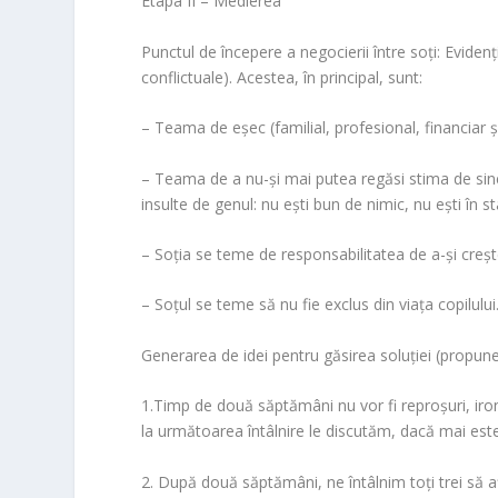
Etapa II – Medierea
Punctul de începere a negocierii între soţi:
Evidenţ
conflictuale). Acestea, în principal, sunt:
– Teama de eşec
(familial, profesional, financiar 
– Teama de a nu-şi mai putea regăsi stima de sin
insulte de genul:
nu eşti bun de nimic
,
nu eşti în s
– Soţia se teme de responsabilitatea de a-şi creşte
– Soţul se teme să nu fie exclus din viaţa copilului
Generarea de idei pentru găsirea soluţiei (propuner
1.Timp de două săptămâni nu vor fi reproşuri, ironii
la următoarea întâlnire le discutăm, dacă mai est
2. După două săptămâni, ne întâlnim toţi trei să af