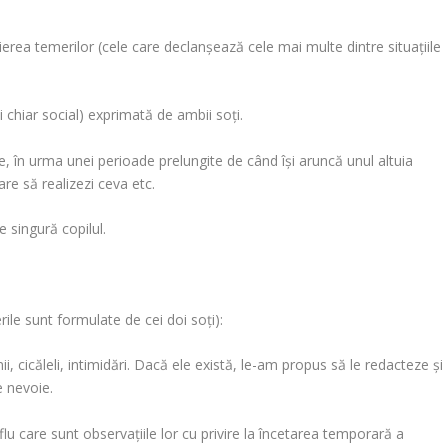
ierea
temerilor (cele care declanşează cele mai multe dintre situaţiile
şi chiar social) exprimată de ambii soţi.
e
, în urma unei perioade prelungite de când îşi aruncă unul altuia
tare să realizezi ceva
etc.
 singură copilul.
.
ile sunt formulate de cei doi soţi):
, cicăleli, intimidări. Dacă ele există, le-am propus să le redacteze şi
e nevoie.
lu care sunt observaţiile lor cu privire la încetarea temporară a