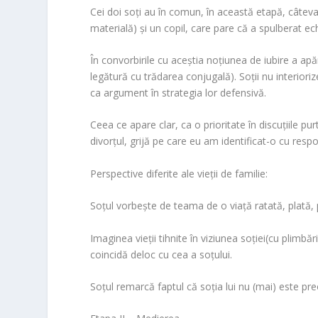
Cei doi soţi au în comun
, în această etapă,
câteva
materială)
şi un copil
,
care pare că a spulberat echili
În convorbirile cu aceştia
noţiunea de iubire a apăr
legătură cu trădarea conjugală)
.
Soţii nu interior
ca argument în strategia lor defensivă.
Ceea ce apare clar, ca o prioritate în discuţiile purt
divorţul, grijă pe care eu am identificat-o cu respo
Perspective diferite ale vieţii de familie
:
Soţul vorbeşte de
teama de o viaţă ratată
, plată,
Imaginea vieţii tihnite în viziunea soţiei
(cu plimbăr
coincidă deloc cu cea a soţului
.
Soţul remarcă faptul că soţia lui nu (mai) este pre