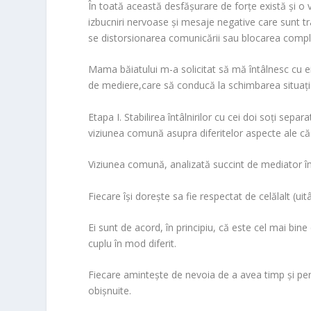
o
În toată această desfăşurare de forţe există şi o v
o
izbucniri nervoase şi mesaje negative care sunt tr
m
se distorsionarea comunicării sau blocarea compl
Mama băiatului m-a solicitat să mă întâlnesc cu ei
de
mediere
,care să conducă la schimbarea situaţiei
Etapa
I.
Stabilirea întâlnirilor cu cei doi soţi separa
viziunea comună asupra diferitelor aspecte ale căs
Viziunea comună, analizată succint de mediator îm
Fiecare îşi doreşte sa fie respectat de celălalt (ui
Ei sunt de acord, în principiu, că este cel mai bin
cuplu în mod diferit.
Fiecare aminteşte de nevoia de a avea timp şi pent
obişnuite.