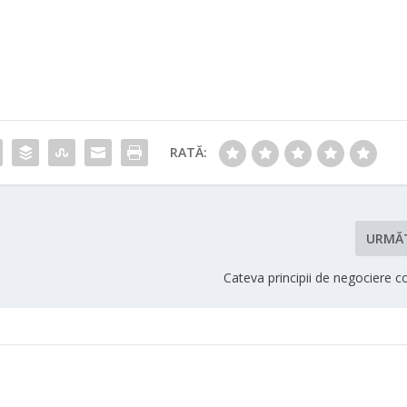
RATĂ:
URMĂ
Cateva principii de negociere c