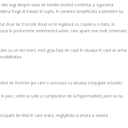
 idei vagi despre viaţa de familie
(vizând confortul şi siguranţa
brul fragil al traiului în cuplu, în varianta simplificată a părinţilor lui.
ut doar de 3 ori (de două ori în legătură cu copilul şi o dată, în
izează în profunzime sentimentul iubirii, care apare mai mult schematic
ate cu cei doi tineri, este grija faţă de copil în situaţia în care ar urma
nsabilitatea.
 plină de frustrări (pe care o asociază cu situaţia conjugală actuală).
i în parc, vizite la rude şi cumpărături de la hypermarket)
pare să nu
ocupată de felul în care arată
, neglijându-şi ţinuta şi silueta.