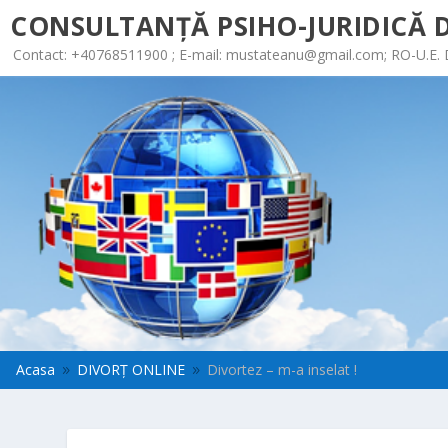
CONSULTANȚĂ PSIHO-JURIDICĂ D
Contact: +40768511900 ; E-mail:
mustateanu@gmail.com
; RO-U.E.
Acasa
DIVORȚ ONLINE
Divortez – m-a inselat !
9
9