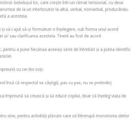
ictimă: bebeluşul lor, care creşte într-un climat tensionat,
cu dese
ansmise de la un interlocutor la altul, verbal, nonverbal, producându-
etă a acesteia
.
 şi să-i ajut să-şi formuleze o înţelegere, sub forma unui
acord
 şi/ sau clarificarea acesteia. Tinerii au fost de acord.
t
, pentru a pune fiecăruia aceeaşi serie de întrebări
şi a putea identifi
niciei
.
preună cu cei doi soţi:
tând însă că respectul se câştigă, pas cu pas, nu se pretinde).
e ca împreună să crească şi să educe copilul, doar că înţeleg viaţa de
ru sine, pentru activităţi plăcute care să întrerupă monotonia zilelor