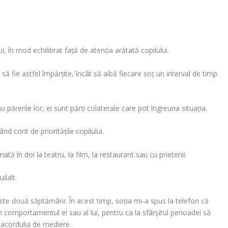
, în mod echilibrat faţă de atenţia arătată copilului.
să fie astfel împărţite, încât să aibă fiecare soţ un interval de timp
au părerile lor, ei sunt părţi colaterale care pot îngreuna situaţia.
d cont de priorităţile copilului.
ă în doi la teatru, la film, la restaurant sau cu prietenii.
ilalt.
ste două săptămâni. În acest timp, soţia mi-a spus la telefon că
 comportamentul ei sau al lui, pentru ca la sfârşitul perioadei să
l
acordului de mediere
.