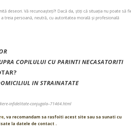
nită deseori. Vă recunoaşteţi?! Dacă da, ştiţi că situaţia nu poate să fi
 a treia persoană, neutră, cu autoritatea morală şi profesională
NOR
PRA COPILULUI CU PARINTI NECASATORITI
OTAR?
OMICILIUL IN STRAINATATE
diere-infidelitate-conjugala–71464.html
re
, va recomandam sa rasfoiti acest site sau sa sunati cu
isate la datele de contact .