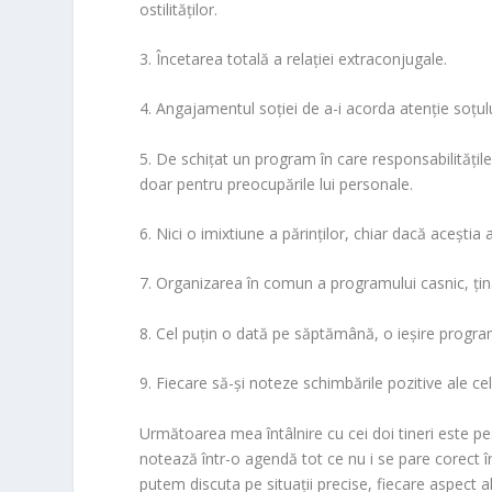
ostilităţilor.
3. Încetarea totală a relaţiei extraconjugale.
4. Angajamentul soţiei de a-i acorda atenţie soţului
5. De schiţat un program în care responsabilităţile 
doar pentru preocupările lui personale.
6. Nici o imixtiune a părinţilor, chiar dacă aceştia 
7. Organizarea în comun a programului casnic, ţinân
8. Cel puţin o dată pe săptămână, o ieşire programat
9. Fiecare să-şi noteze schimbările pozitive ale celu
Următoarea mea întâlnire cu cei doi tineri este pe
notează într-o agendă tot ce nu i se pare corect în
putem discuta pe situaţii precise, fiecare aspect a