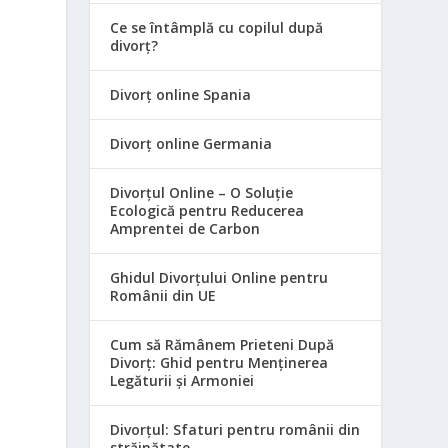
Ce se întâmplă cu copilul după
divorț?
Divorț online Spania
Divorț online Germania
Divorțul Online – O Soluție
Ecologică pentru Reducerea
Amprentei de Carbon
Ghidul Divorțului Online pentru
Românii din UE
Cum să Rămânem Prieteni După
Divorț: Ghid pentru Menținerea
Legăturii și Armoniei
Divorțul: Sfaturi pentru românii din
străinătate