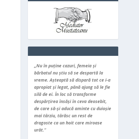
„Nu în puţine cazuri, femeia şi
bărbatul nu ştiu să se despartă la
vreme. Aşteaptă să dispară tot ce i-a
apropiat şi legat, până ajung să le fie
silă de ei. În loc să transforme
despărţirea însăşi în ceva deosebit,
de care să-şi aducă aminte cu duioşie
mai târziu, târăsc un rest de
dragoste ca un hoit care miroase
urât.”