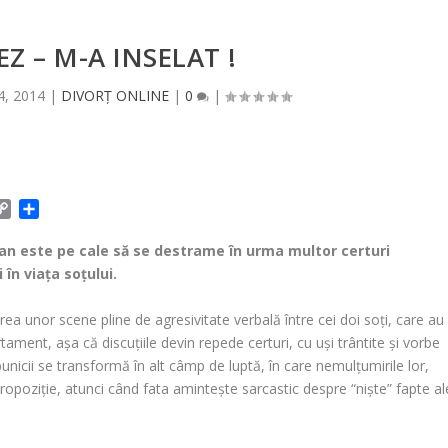
Z – M-A INSELAT !
4, 2014
|
DIVORȚ ONLINE
|
0
|
C
P
o
a
p
r
 an este pe cale să se destrame în urma multor certuri
y
t
în viaţa soţului.
L
a
i
j
area unor scene pline de agresivitate verbală între cei doi soţi, care au
n
e
tament, aşa că discuţiile devin repede certuri, cu uşi trântite şi vorbe
k
a
 bunicii se transformă în alt câmp de luptă, în care nemulţumirile lor,
z
ă
propoziţie, atunci când fata aminteşte sarcastic despre “nişte” fapte al