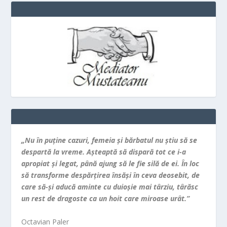
„Nu în puţine cazuri, femeia şi bărbatul nu ştiu să se
despartă la vreme. Aşteaptă să dispară tot ce i-a
apropiat şi legat, până ajung să le fie silă de ei. În loc
să transforme despărţirea însăşi în ceva deosebit, de
care să-şi aducă aminte cu duioşie mai târziu, târăsc
un rest de dragoste ca un hoit care miroase urât.”
Octavian Paler