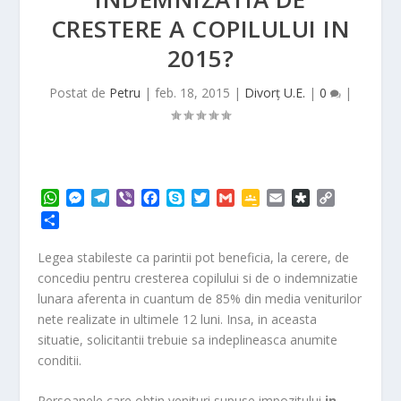
CRESTERE A COPILULUI IN
2015?
Postat de
Petru
|
feb. 18, 2015
|
Divorț U.E.
|
0
|
W
M
T
V
F
S
T
G
G
E
D
C
h
e
e
i
a
k
w
m
o
m
i
o
P
a
s
l
b
c
y
i
a
o
a
a
p
a
t
s
e
e
e
p
t
i
g
i
s
y
r
Legea stabileste ca parintii pot beneficia, la cerere, de
s
e
g
r
b
e
t
l
l
l
p
L
t
concediu pentru cresterea copilului si de o indemnizatie
A
n
r
o
e
e
o
i
a
lunara aferenta in cuantum de 85% din media veniturilor
p
g
a
o
r
C
r
n
j
nete realizate in ultimele 12 luni. Insa, in aceasta
p
e
m
k
l
a
k
e
r
a
situatie, solicitantii trebuie sa indeplineasca anumite
a
s
conditii.
z
s
ă
r
Persoanele care obtin venituri supuse impozitului
in