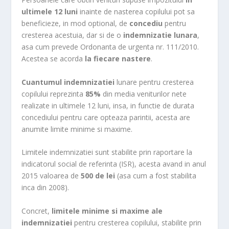
o
ultimele 12 luni
inainte de nasterea copilului pot sa
o
beneficieze, in mod optional, de
concediu
pentru
m
cresterea acestuia, dar si de o
indemnizatie lunara
,
asa cum prevede Ordonanta de urgenta nr. 111/2010.
Acestea se acorda
la fiecare nastere
.
Cuantumul indemnizatiei
lunare pentru cresterea
copilului reprezinta
85%
din media veniturilor nete
realizate in ultimele 12 luni, insa, in functie de durata
concediului pentru care opteaza parintii, acesta are
anumite limite minime si maxime.
Limitele indemnizatiei sunt stabilite prin raportare la
indicatorul social de referinta (ISR), acesta avand in anul
2015 valoarea de
500 de lei
(asa cum a fost stabilita
inca din 2008).
Concret,
limitele minime si maxime ale
indemnizatiei
pentru cresterea copilului, stabilite prin