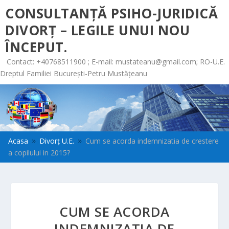
CONSULTANȚĂ PSIHO-JURIDICĂ
DIVORȚ – LEGILE UNUI NOU
ÎNCEPUT.
Contact: +40768511900 ; E-mail:
mustateanu@gmail.com
; RO-U.E.
Dreptul Familiei București-Petru Mustățeanu
Acasa
Divorț U.E.
Cum se acorda indemnizatia de crestere
9
9
a copilului in 2015?
CUM SE ACORDA
INDEMNIZATIA DE