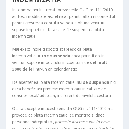
In toamna anului trecut, prevederile OUG nr. 111/2010
au fost modificate astfel incat parintii aflati in concediul
pentru cresterea copilului sa poata obtine venituri
supuse impozitului fara sa le fie suspendata plata
indemnizatiei.
Mai exact, noile dispozitii stabilesc ca plata
indemnizatiei
nu se suspenda
daca parintii obtin
venituri supuse impozitului in cuantum de
cel mult
3000 de lei
intr-un an calendaristic.
De asemenea, plata indemnizatiei
nu se suspenda
nici
daca beneficiarii primesc indemnizatii in calitate de
consilier local/judetean, indiferent de nivelul acestora.
O alta exceptie in acest sens din OUG nr. 111/2010 mai
prevede ca plata indemnizatiei se mentine si daca
persoana indreptatita
„primeste diverse sume in baza
legii, a contractului colectiv de munca sau a contractului