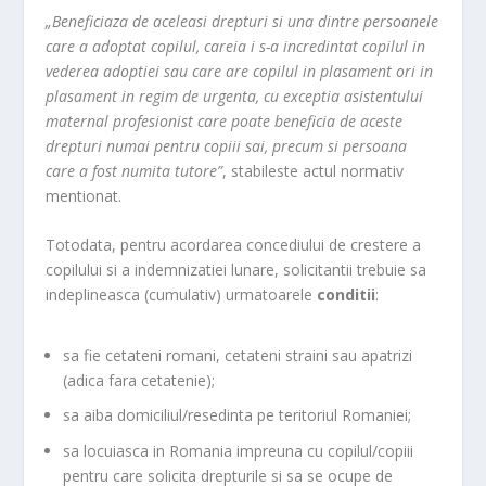
„Beneficiaza de aceleasi drepturi si una dintre persoanele
care a adoptat copilul, careia i s-a incredintat copilul in
vederea adoptiei sau care are copilul in plasament ori in
plasament in regim de urgenta, cu exceptia asistentului
maternal profesionist care poate beneficia de aceste
drepturi numai pentru copiii sai, precum si persoana
care a fost numita tutore”
, stabileste actul normativ
mentionat.
Totodata, pentru acordarea concediului de crestere a
copilului si a indemnizatiei lunare, solicitantii trebuie sa
indeplineasca (cumulativ) urmatoarele
conditii
:
sa fie cetateni romani, cetateni straini sau apatrizi
(adica fara cetatenie);
sa aiba domiciliul/resedinta pe teritoriul Romaniei;
sa locuiasca in Romania impreuna cu copilul/copiii
pentru care solicita drepturile si sa se ocupe de