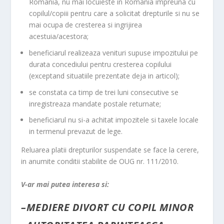
Romania, nu mai locuieste in Romania impreuna cu
copilul/copiii pentru care a solicitat drepturile si nu se
mai ocupa de cresterea si ingrijirea
acestuia/acestora;
beneficiarul realizeaza venituri supuse impozitului pe
durata concediului pentru cresterea copilului
(exceptand situatiile prezentate deja in articol);
se constata ca timp de trei luni consecutive se
inregistreaza mandate postale returnate;
beneficiarul nu si-a achitat impozitele si taxele locale
in termenul prevazut de lege.
Reluarea platii drepturilor suspendate se face la cerere,
in anumite conditii stabilite de OUG nr. 111/2010.
V-ar mai putea interesa si:
–
MEDIERE DIVORT CU COPIL MINOR