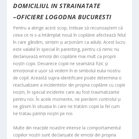
DOMICILIUL IN STRAINATATE
–
OFICIERE LOGODNA BUCURESTI
Pentru a atinge acest scop, trebuie să recunoaştem că
ceea ce ni s-a întâmplat nouă în copilărie afectează felul
în care gândim, simţim şi acţionăm ca adulţi. Acest lucru
este valabil în special în parenting, pentru că nimic nu
declanşează emoţii din copilărie mai mult ca proprii
noştri copii. Deoarece copiii ne seamănă fizic şi
emoţional e uşor să vedem în ei simbolul eului nostru
de copil. Această supra-identificare poate determina o
reactualizare a incidentelor din propria copilărie cu copiii
noştri, în special incidente care au fost traumatizante
pentru noi. În acele momente, ne pierdem controlul şi
ne găsim în situaţia în care ne tratăm copiii la fel cum
ne tratau părinţii noştri pe noi.
Multe din reacţiile noastre intense la comportamentul
copiilor noştri sunt declanşate de emoţii din propria