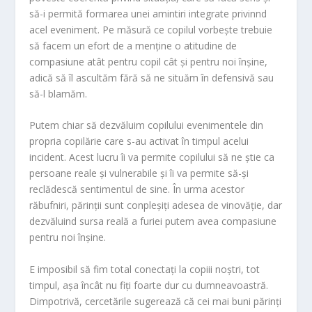
să-i permită formarea unei amintiri integrate privinnd
acel eveniment. Pe măsură ce copilul vorbeşte trebuie
să facem un efort de a menţine o atitudine de
compasiune atât pentru copil cât şi pentru noi înşine,
adică să îl ascultăm fără să ne situăm în defensivă sau
să-l blamăm.
Putem chiar să dezvăluim copilului evenimentele din
propria copilărie care s-au activat în timpul acelui
incident. Acest lucru îi va permite copilului să ne ştie ca
persoane reale şi vulnerabile şi îi va permite să-şi
reclădescă sentimentul de sine. În urma acestor
răbufniri, părinţii sunt conpleşiţi adesea de vinovăţie, dar
dezvăluind sursa reală a furiei putem avea compasiune
pentru noi înşine.
E imposibil să fim total conectaţi la copiii noştri, tot
timpul, aşa încât nu fiţi foarte dur cu dumneavoastră.
Dimpotrivă, cercetările sugerează că cei mai buni părinţi