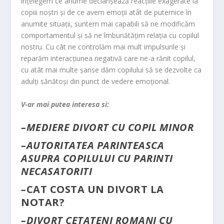
înţelegem ce anume declanşează reacţiile exagerate la
copiii noştri şi de ce avem emoţii atât de puternice în
anumite situaţii, suntem mai capabili să ne modificăm
comportamentul şi să ne îmbunătăţim relaţia cu copilul
nostru. Cu cât ne controlăm mai mult impulsurile şi
reparăm interacţiunea negativă care ne-a rănit copilul,
cu atât mai multe şanse dăm copilului să se dezvolte ca
adulţi sănătoşi din punct de vedere emoţional.
V-ar mai putea interesa si:
–
MEDIERE DIVORT CU COPIL MINOR
–
AUTORITATEA PARINTEASCA
ASUPRA COPILULUI CU PARINTI
NECASATORITI
–
CAT COSTA UN DIVORT LA
NOTAR?
–
DIVORT CETATENI ROMANI CU