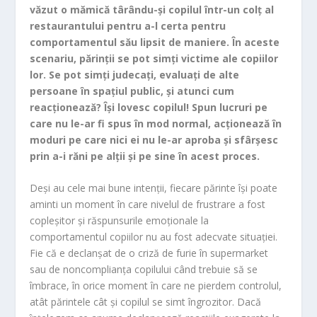
văzut o mămică târându-şi copilul într-un colţ al
m
restaurantului pentru a-l certa pentru
comportamentul său lipsit de maniere. În aceste
scenariu, părinţii se pot simţi victime ale copiilor
lor. Se pot simţi judecaţi, evaluaţi de alte
persoane în spaţiul public, şi atunci cum
reacţionează? Îşi lovesc copilul! Spun lucruri pe
care nu le-ar fi spus în mod normal, acţionează în
moduri pe care nici ei nu le-ar aproba şi sfârşesc
prin a-i răni pe alţii şi pe sine în acest proces.
Deşi au cele mai bune intenţii, fiecare părinte îşi poate
aminti un moment în care nivelul de frustrare a fost
copleşitor şi răspunsurile emoţionale la
comportamentul copiilor nu au fost adecvate situaţiei.
Fie că e declanşat de o criză de furie în supermarket
sau de noncomplianţa copilului când trebuie să se
îmbrace, în orice moment în care ne pierdem controlul,
atât părintele cât şi copilul se simt îngrozitor. Dacă