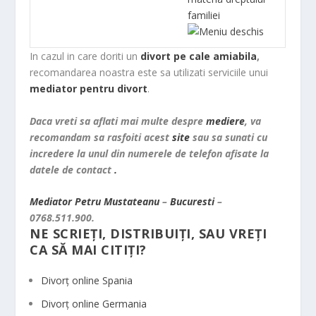
familiei
In cazul in care doriti un
divort pe cale amiabila
,
recomandarea noastra este sa utilizati serviciile unui
mediator pentru divort
.
Daca vreti sa aflati mai multe despre
mediere
, va
recomandam sa rasfoiti acest
site
sau sa sunati cu
incredere la unul din numerele de telefon afisate la
datele de contact
.
Mediator
Petru
Mustateanu
–
Bucuresti
–
0768.511.900.
NE SCRIEȚI, DISTRIBUIȚI, SAU VREȚI
CA SĂ MAI CITIȚI?
Divorț online Spania
Divorț online Germania