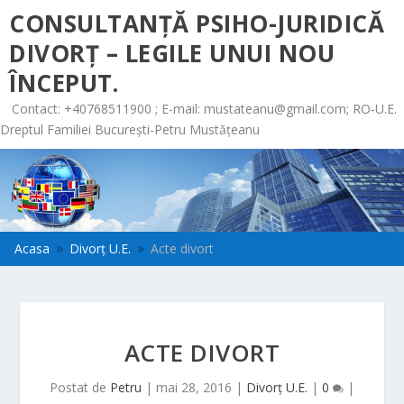
CONSULTANȚĂ PSIHO-JURIDICĂ
DIVORȚ – LEGILE UNUI NOU
ÎNCEPUT.
Contact: +40768511900 ; E-mail:
mustateanu@gmail.com
; RO-U.E.
Dreptul Familiei București-Petru Mustățeanu
Acasa
Divorț U.E.
Acte divort
9
9
ACTE DIVORT
Postat de
Petru
|
mai 28, 2016
|
Divorț U.E.
|
0
|