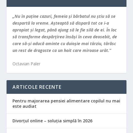
„Nu în puţine cazuri, femeia şi bărbatul nu ştiu să se
despartă la vreme. Aşteaptă să dispară tot ce i-a
apropiat şi legat, până ajung să le fie silă de ei. În loc
să transforme despărţirea însăşi în ceva deosebit, de
care să-şi aducă aminte cu duioşie mai târziu, târăsc
un rest de dragoste ca un hoit care miroase urât.”
Octavian Paler
ARTICOLE RECENTE
Pentru majorarea pensiei alimentare copilul nu mai
este audiat
Divorțul online – soluția simplă în 2026