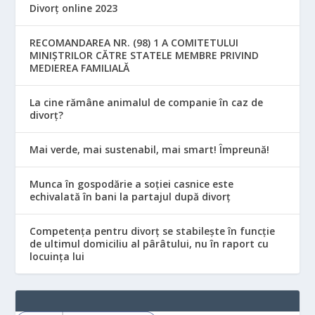
Divorț online 2023
RECOMANDAREA NR. (98) 1 A COMITETULUI
MINIŞTRILOR CĂTRE STATELE MEMBRE PRIVIND
MEDIEREA FAMILIALĂ
La cine rămâne animalul de companie în caz de
divorț?
Mai verde, mai sustenabil, mai smart! Împreună!
Munca în gospodărie a soției casnice este
echivalată în bani la partajul după divorț
Competența pentru divorț se stabilește în funcție
de ultimul domiciliu al pârâtului, nu în raport cu
locuinţa lui