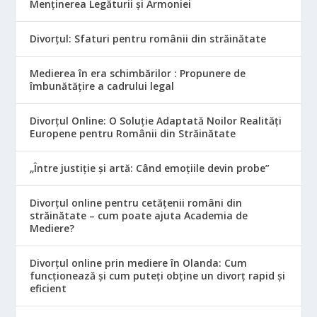
Menținerea Legăturii și Armoniei
Divorțul: Sfaturi pentru românii din străinătate
Medierea în era schimbărilor : Propunere de
îmbunătățire a cadrului legal
Divorțul Online: O Soluție Adaptată Noilor Realități
Europene pentru Românii din Străinătate
„Între justiție și artă: Când emoțiile devin probe”
Divorțul online pentru cetățenii români din
străinătate – cum poate ajuta Academia de
Mediere?
Divorțul online prin mediere în Olanda: Cum
funcționează și cum puteți obține un divorț rapid și
eficient