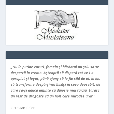
„Nu în puţine cazuri, femeia şi bărbatul nu ştiu să se
despartă la vreme. Aşteaptă să dispară tot ce i-a
apropiat şi legat, până ajung să le fie silă de ei. În loc
să transforme despărţirea însăşi în ceva deosebit, de
care să-şi aducă aminte cu duioşie mai târziu, târăsc
un rest de dragoste ca un hoit care miroase urât.”
Octavian Paler