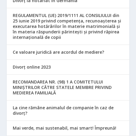
Divorț la notariat în Germania
REGULAMENTUL (UE) 2019/1111 AL CONSILIULUI din
25 iunie 2019 privind competența, recunoașterea și
executarea hotărârilor în materie matrimonială și
în materia răspunderii părintești și privind răpirea
internațională de copii
Ce valoare juridică are acordul de mediere?
Divorț online 2023
RECOMANDAREA NR. (98) 1 A COMITETULUI
MINIŞTRILOR CĂTRE STATELE MEMBRE PRIVIND
MEDIEREA FAMILIALĂ
La cine rămâne animalul de companie în caz de
divorț?
Mai verde, mai sustenabil, mai smart! Împreună!