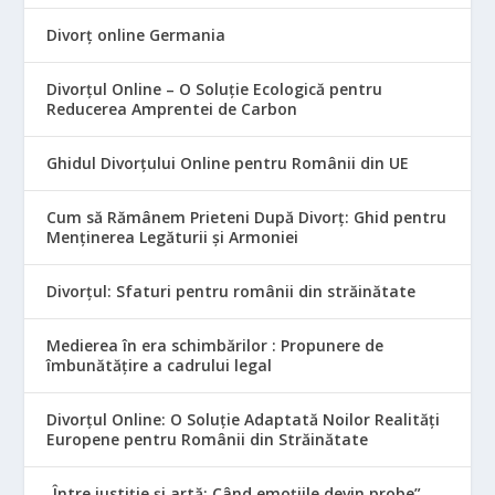
Divorț online Germania
Divorțul Online – O Soluție Ecologică pentru
Reducerea Amprentei de Carbon
Ghidul Divorțului Online pentru Românii din UE
Cum să Rămânem Prieteni După Divorț: Ghid pentru
Menținerea Legăturii și Armoniei
Divorțul: Sfaturi pentru românii din străinătate
Medierea în era schimbărilor : Propunere de
îmbunătățire a cadrului legal
Divorțul Online: O Soluție Adaptată Noilor Realități
Europene pentru Românii din Străinătate
„Între justiție și artă: Când emoțiile devin probe”