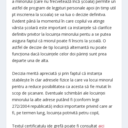
a minorului (care nu frecvetează încă şcoala) permite un
astfel de program de legpturi personale apoi (in timp util
pt inscrierea la scoala) se va lua o decizie definitva.
Evident până la momentul în care copilul va atinge
vârsta şcolară este important ca instanţele să clarifice
definitiv privitor la locuinţa minorului pentu a se putea
asigura faptul că miorul poate fi înscris la şcoală. O
astfel de decizie de tip locuinţă alternantă nu poate
funcţiona dacă locuinţele celor doi părinţi sunt prea
departe una de alta.
Decizia merită apreciată şi prin faptul că instanţa
stabileşte în clar adresele fizice la care va locui minorul
pentru a reduce posibilitatea ca acesta să fie mutat în
scop de şicanare. Eventuale schimbări ale locuinţei
minorului la alte adrese putând fi (conform legii
272/2004 republicată) indicii importante privind care ar
fi, pe termen lung, locuinţa potrivită petru copil,
Textul certificatulu ide grefă poate fi consultat
aici