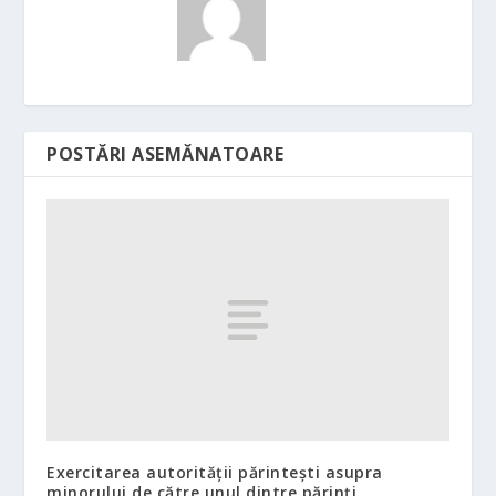
POSTĂRI ASEMĂNATOARE
Exercitarea autorității părintești asupra
minorului de către unul dintre părinți