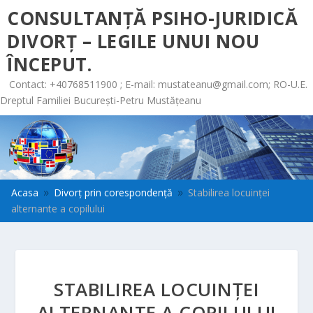
CONSULTANȚĂ PSIHO-JURIDICĂ
DIVORȚ – LEGILE UNUI NOU
ÎNCEPUT.
Contact: +40768511900 ; E-mail:
mustateanu@gmail.com
; RO-U.E.
Dreptul Familiei București-Petru Mustățeanu
Acasa
Divorț prin corespondență
Stabilirea locuinţei
9
9
alternante a copilului
STABILIREA LOCUINŢEI
ALTERNANTE A COPILULUI