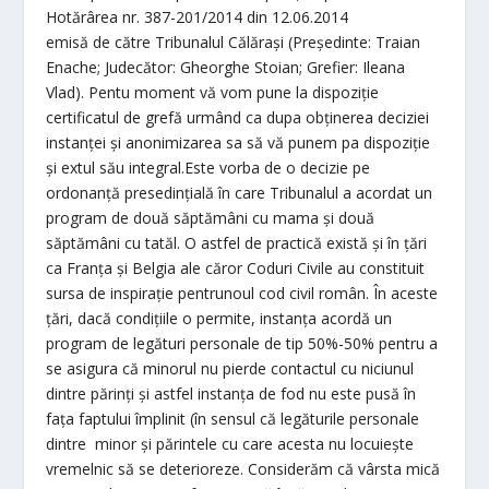
H
otărârea nr. 387-201/2014 din 12.06.2014
emisă de către Tribunalul Călăraşi (Președinte: Traian
Enache; Judecător: Gheorghe Stoian; Grefier: Ileana
Vlad). Pentu moment vă vom pune la dispoziție
certificatul de grefă urmând ca dupa obținerea deciziei
instanței și anonimizarea sa să vă punem pa dispoziție
și extul său integral.Este vorba de o decizie pe
ordonanţă presedinţială în care Tribunalul a acordat un
program de două săptămâni cu mama şi două
săptămâni cu tatăl. O astfel de practică există şi în ţări
ca Franţa şi Belgia ale căror Coduri Civile au constituit
sursa de inspiraţie pentrunoul cod civil român. În aceste
ţări, dacă condiţiile o permite, instanţa acordă un
program de legături personale de tip 50%-50% pentru a
se asigura că minorul nu pierde contactul cu niciunul
dintre părinți și astfel instanța de fod nu este pusă în
fața faptului împlinit (în sensul că legăturile personale
dintre minor și părintele cu care acesta nu locuiește
vremelnic să se deterioreze. Considerăm că vârsta mică