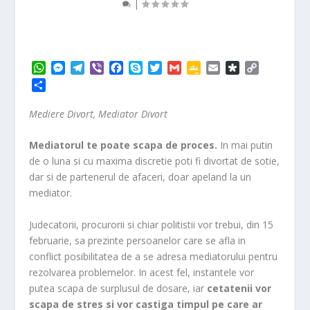
|
W
M
T
V
F
S
T
G
G
E
D
C
h
e
e
i
a
k
w
m
o
m
i
o
P
a
s
l
b
c
y
i
a
o
a
a
p
a
t
s
e
e
e
p
t
i
g
i
s
y
r
Mediere Divort, Mediator Divort
s
e
g
r
b
e
t
l
l
l
p
L
t
A
n
r
o
e
e
o
i
a
Mediatorul te poate scapa de proces.
In mai putin
p
g
a
o
r
C
r
n
j
de o luna si cu maxima discretie poti fi divortat de sotie,
p
e
m
k
l
a
k
e
dar si de partenerul de afaceri, doar apeland la un
r
a
a
s
mediator.
z
s
ă
r
Judecatorii, procurorii si chiar politistii vor trebui, din 15
o
februarie, sa prezinte persoanelor care se afla in
o
conflict posibilitatea de a se adresa mediatorului pentru
m
rezolvarea problemelor. In acest fel, instantele vor
putea scapa de surplusul de dosare, iar
cetatenii vor
scapa de stres si vor castiga timpul pe care ar