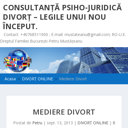
CONSULTANȚĂ PSIHO-JURIDICĂ
DIVORȚ – LEGILE UNUI NOU
ÎNCEPUT.
Contact: +40768511900 ; E-mail:
mustateanu@gmail.com
; RO-U.E.
Dreptul Familiei București-Petru Mustățeanu
Acasa
DIVORȚ ONLINE
Mediere Divort
9
9
MEDIERE DIVORT
Postat de
Petru
|
sept. 13, 2013
|
DIVORȚ ONLINE
|
0