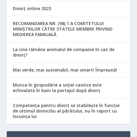
Divorț online 2023
RECOMANDAREA NR. (98) 1 A COMITETULUI
MINIŞTRILOR CĂTRE STATELE MEMBRE PRIVIND
MEDIEREA FAMILIALĂ
La cine rămâne animalul de companie în caz de
divorț?
Mai verde, mai sustenabil, mai smart! Împreună!
Munca în gospodărie a soției casnice este
echivalată în bani la partajul după divorț
Competența pentru divorț se stabilește în funcție
de ultimul domiciliu al pârâtului, nu în raport cu
locuinţa lui