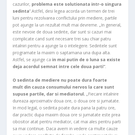
cazurilor,
problema este solutionata intr-o singura
sedinta
”.Astfel, desi legea acorda un termen de trei
luni pentru rezolvarea conflictului prin mediere, partile
pot ajunge la un rezultat mult mai devreme. „In general,
este nevoie de doua sedinte, dar sunt si cazuri mai
complicate cand sunt necesare trei sau chiar patru
intalniri pentru a ajunge la o intelegere. Sedintele sunt
programate la maxim o saptamana una dupa alta.
Astfel, se ajunge ca
in mai putin de o luna sa existe
deja acordul semnat intre cele doua parti”
.
O sedinta de mediere nu poate dura foarte
mult din cauza
consumului nervos la care sunt
supuse partile, dar si mediatorul.
„Fiecare intalnire
dureaza aproximativ doua ore, o doua ore si jumatate.
In mod legal, o sedinta poate dura pana la patru ore,
dar practic dupa maxim doua ore si jumatate este prea
obositor atat pentru mediator, cat mai ales pentru parti
sa mai continue. Daca avem in vedere ca multe cauze