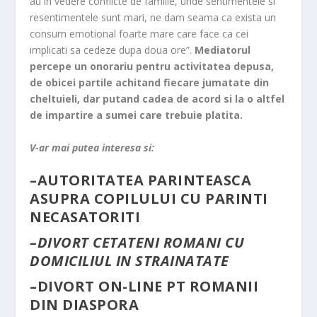
au in vedere conflicte de familie, unde sentimentele si
resentimentele sunt mari, ne dam seama ca exista un
consum emotional foarte mare care face ca cei
implicati sa cedeze dupa doua ore”.
Mediatorul
percepe un onorariu pentru activitatea depusa,
de obicei partile achitand fiecare jumatate din
cheltuieli, dar putand cadea de acord si la o altfel
de impartire a sumei care trebuie platita.
V-ar mai putea interesa si:
–
AUTORITATEA PARINTEASCA
ASUPRA COPILULUI CU PARINTI
NECASATORITI
–
DIVORT CETATENI ROMANI CU
DOMICILIUL IN STRAINATATE
–
DIVORT ON-LINE PT ROMANII
DIN DIASPORA