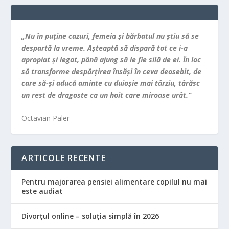
„Nu în puţine cazuri, femeia şi bărbatul nu ştiu să se
despartă la vreme. Aşteaptă să dispară tot ce i-a
apropiat şi legat, până ajung să le fie silă de ei. În loc
să transforme despărţirea însăşi în ceva deosebit, de
care să-şi aducă aminte cu duioşie mai târziu, târăsc
un rest de dragoste ca un hoit care miroase urât.”
Octavian Paler
ARTICOLE RECENTE
Pentru majorarea pensiei alimentare copilul nu mai
este audiat
Divorțul online – soluția simplă în 2026