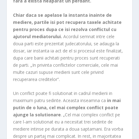
fara a exista neaparat un perdant.
Chiar daca se apelase la instanta inainte de
mediere, partile isi pot recupera taxele achitate
pentru proces dupa ce isi rezolva conflictul cu
ajutorul mediatorului.
Acordul semnat intre cele
doua parti este prezentat judecatorului, se adauga la
dosar, iar instanta ia act de el si procesul este finalizat,
dupa care banii achitati pentru proces sunt recuperati
de parti. „In privinta conflictelor comerciale, cele mai
multe cazuri supuse medierii sunt cele privind
recuperarea creditelor”.
Un conflict poate fi solutionat in cadrul medierii in
maximum patru sedinte. Aceasta inseamna ca
in mai
putin de o luna, cel mai complex conflict poate
ajunge la solutionare
. „Cel mai complex conflict pe
care l-am solutionat eu a necesitat trei sedinte de
mediere intinse pe durata a doua saptamani. Era vorba
despre un partaj mai complicat. In rest, in majoritatea