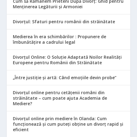
Cum să Rămânem Prieteni După Divorț: Ghid pentru
Menținerea Legăturii și Armoniei
Divorțul: Sfaturi pentru românii din străinătate
Medierea în era schimbărilor : Propunere de
îmbunătățire a cadrului legal
Divorțul Online: O Soluție Adaptată Noilor Realități
Europene pentru Românii din Străinătate
„Între justiție și artă: Când emoțiile devin probe”
Divorțul online pentru cetățenii români din
străinătate – cum poate ajuta Academia de
Mediere?
Divorțul online prin mediere în Olanda: Cum
funcționează și cum puteți obține un divorț rapid și
eficient