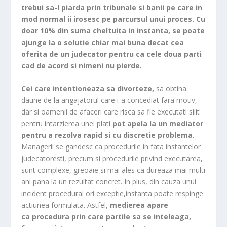
trebui sa-l piarda prin tribunale si banii pe care in
mod normal ii irosesc pe parcursul unui proces. Cu
doar 10% din suma cheltuita in instanta, se poate
ajunge la o solutie chiar mai buna decat cea
oferita de un judecator pentru ca cele doua parti
cad de acord si nimeni nu pierde.
Cei care intentioneaza sa divorteze,
sa obtina
daune de la angajatorul care i-a concediat fara motiv,
dar si oamenii de afaceri care risca sa fie executati silit
pentru intarzierea unei plati
pot apela la un mediator
pentru a rezolva rapid si cu discretie problema
.
Managerii se gandesc ca procedurile in fata instantelor
judecatoresti, precum si procedurile privind executarea,
sunt complexe, greoaie si mai ales ca dureaza mai multi
ani pana la un rezultat concret. In plus, din cauza unui
incident procedural ori exceptie,instanta poate respinge
actiunea formulata. Astfel,
medierea apare
ca procedura prin care partile sa se inteleaga,