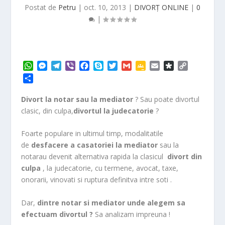
Postat de
Petru
|
oct. 10, 2013
|
DIVORȚ ONLINE
|
0
|
W
M
T
V
F
S
T
G
G
E
D
C
h
e
e
i
a
k
w
m
o
m
i
o
P
a
s
l
b
c
y
i
a
o
a
a
p
a
t
s
e
e
e
p
t
i
g
i
s
y
r
Divort la notar sau la mediator
? Sau poate divortul
s
e
g
r
b
e
t
l
l
l
p
L
t
clasic, din culpa,
divortul la judecatorie
?
A
n
r
o
e
e
o
i
a
p
g
a
o
r
C
r
n
j
Foarte populare in ultimul timp, modalitatile
p
e
m
k
l
a
k
e
de
desfacere a casatoriei la mediator
sau la
r
a
a
s
notarau devenit alternativa rapida la clasicul
divort din
z
s
ă
culpa
, la judecatorie, cu termene, avocat, taxe,
r
onorarii, vinovati si ruptura definitva intre soti .
o
o
Dar,
dintre notar si mediator unde alegem sa
m
efectuam divortul ?
Sa analizam impreuna !