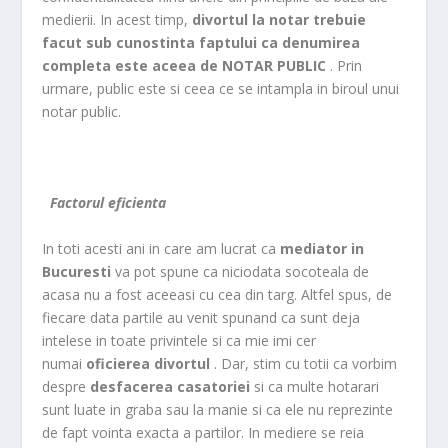
medierii. In acest timp,
divortul la notar trebuie
facut sub cunostinta faptului ca denumirea
completa este aceea de NOTAR PUBLIC
. Prin
urmare, public este si ceea ce se intampla in biroul unui
notar public.
Factorul eficienta
In toti acesti ani in care am lucrat ca
mediator in
Bucuresti
va pot spune ca niciodata socoteala de
acasa nu a fost aceeasi cu cea din targ. Altfel spus, de
fiecare data partile au venit spunand ca sunt deja
intelese in toate privintele si ca mie imi cer
numai
oficierea divortul
. Dar, stim cu totii ca vorbim
despre
desfacerea casatoriei
si ca multe hotarari
sunt luate in graba sau la manie si ca ele nu reprezinte
de fapt vointa exacta a partilor. In mediere se reia