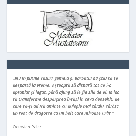
„Nu în puţine cazuri, femeia şi bărbatul nu ştiu să se
despartă la vreme. Aşteaptă să dispară tot ce i-a
apropiat şi legat, până ajung să le fie silă de ei. În loc
să transforme despărţirea însăşi în ceva deosebit, de
care să-şi aducă aminte cu duioşie mai târziu, târăsc
un rest de dragoste ca un hoit care miroase urât.”
Octavian Paler