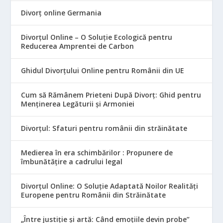
Divorț online Germania
Divorțul Online – O Soluție Ecologică pentru
Reducerea Amprentei de Carbon
Ghidul Divorțului Online pentru Românii din UE
Cum să Rămânem Prieteni După Divorț: Ghid pentru
Menținerea Legăturii și Armoniei
Divorțul: Sfaturi pentru românii din străinătate
Medierea în era schimbărilor : Propunere de
îmbunătățire a cadrului legal
Divorțul Online: O Soluție Adaptată Noilor Realități
Europene pentru Românii din Străinătate
„Între justiție și artă: Când emoțiile devin probe”