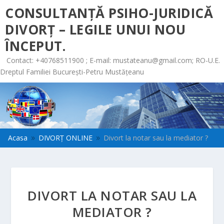
CONSULTANȚĂ PSIHO-JURIDICĂ
DIVORȚ – LEGILE UNUI NOU
ÎNCEPUT.
Contact: +40768511900 ; E-mail:
mustateanu@gmail.com
; RO-U.E.
Dreptul Familiei București-Petru Mustățeanu
Acasa
DIVORȚ ONLINE
Divort la notar sau la mediator ?
9
9
DIVORT LA NOTAR SAU LA
MEDIATOR ?