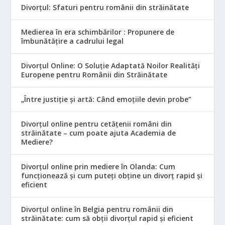
Divorțul: Sfaturi pentru românii din străinătate
Medierea în era schimbărilor : Propunere de
îmbunătățire a cadrului legal
Divorțul Online: O Soluție Adaptată Noilor Realități
Europene pentru Românii din Străinătate
„Între justiție și artă: Când emoțiile devin probe”
Divorțul online pentru cetățenii români din
străinătate – cum poate ajuta Academia de
Mediere?
Divorțul online prin mediere în Olanda: Cum
funcționează și cum puteți obține un divorț rapid și
eficient
Divorțul online în Belgia pentru românii din
străinătate: cum să obții divorțul rapid și eficient