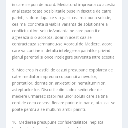
in care se pun de acord. Mediatorul impreuna cu acestia
analizeaza toate posibilitatile puse in discutie de catre
parinti, si doar dupa ce s-a gasit cea mai buna solutie,
cea mai concreta si viabila varianta de solutionare a
conflictului lor, solutie/varianta pe care parintii o
agreeaza si o accepta, doar in acest caz se
contracteaza semnandu-se Acordul de Mediere, acord
care va contine in detaliu intelegerea parintilor privind
planul parental si orice intelegere survenita intre acestia.
9. Medierea in astfel de cazuri presupune expolarea de
catre mediator impreuna cu parintii a nevoilor,
prioritatilor, dorintelor, anxietatilor, nemultumirilor,
asteptarilor lor. Discutiile din cadrul sedintelor de
mediere urmaresc stabilirea unor solutii care sa tina
cont de ceea ce vrea fiecare parinte in parte, atat cat se
poate pentru a se multumi ambii parinti.
10. Medierea presupune confidentialitate, neplata