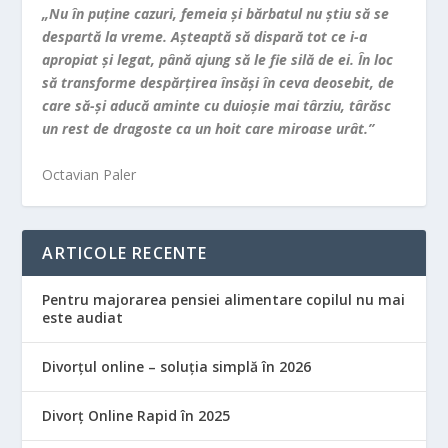
„Nu în puţine cazuri, femeia şi bărbatul nu ştiu să se
despartă la vreme. Aşteaptă să dispară tot ce i-a
apropiat şi legat, până ajung să le fie silă de ei. În loc
să transforme despărţirea însăşi în ceva deosebit, de
care să-şi aducă aminte cu duioşie mai târziu, târăsc
un rest de dragoste ca un hoit care miroase urât.”
Octavian Paler
ARTICOLE RECENTE
Pentru majorarea pensiei alimentare copilul nu mai
este audiat
Divorțul online – soluția simplă în 2026
Divorț Online Rapid în 2025