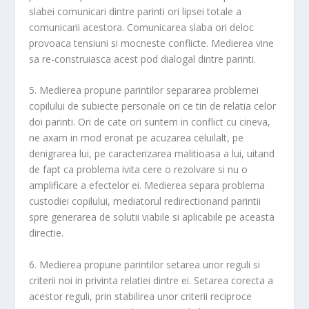
slabei comunicari dintre parinti ori lipsei totale a
comunicarii acestora. Comunicarea slaba ori deloc
provoaca tensiuni si mocneste conflicte. Medierea vine
sa re-construiasca acest pod dialogal dintre parinti.
5. Medierea propune parintilor separarea problemei
copilului de subiecte personale ori ce tin de relatia celor
doi parinti. Ori de cate ori suntem in conflict cu cineva,
ne axam in mod eronat pe acuzarea celuilalt, pe
denigrarea lui, pe caracterizarea malitioasa a lui, uitand
de fapt ca problema ivita cere o rezolvare si nu o
amplificare a efectelor ei. Medierea separa problema
custodiei copilului, mediatorul redirectionand parintii
spre generarea de solutii viabile si aplicabile pe aceasta
directie.
6. Medierea propune parintilor setarea unor reguli si
criterii noi in privinta relatiei dintre ei. Setarea corecta a
acestor reguli, prin stabilirea unor criterii reciproce