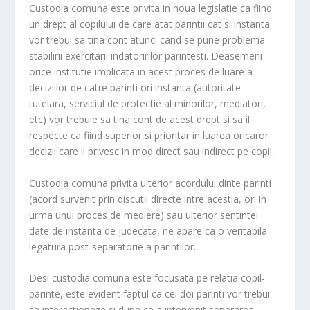
Custodia comuna este privita in noua legislatie ca fiind
m
un drept al copilului de care atat parintii cat si instanta
vor trebui sa tina cont atunci cand se pune problema
stabilirii exercitarii indatoririlor parintesti. Deasemeni
orice institutie implicata in acest proces de luare a
deciziilor de catre parinti ori instanta (autoritate
tutelara, serviciul de protectie al minorilor, mediatori,
etc) vor trebuie sa tina cont de acest drept si sa il
respecte ca fiind superior si prioritar in luarea oricaror
decizii care il privesc in mod direct sau indirect pe copil.
Custodia comuna privita ulterior acordului dinte parinti
(acord survenit prin discutii directe intre acestia, ori in
urma unui proces de mediere) sau ulterior sentintei
date de instanta de judecata, ne apare ca o veritabila
legatura post-separatorie a parintilor.
Desi custodia comuna este focusata pe relatia copil-
parinte, este evident faptul ca cei doi parinti vor trebui
sa interactioneze si dupa ce a intervenit separarea