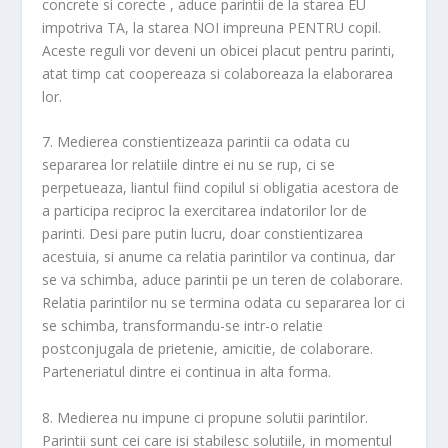
concrete si corecte , aduce parintii de la starea EU
impotriva TA, la starea NOI impreuna PENTRU copil.
Aceste reguli vor deveni un obicei placut pentru parinti,
atat timp cat coopereaza si colaboreaza la elaborarea
lor.
7. Medierea constientizeaza parintii ca odata cu
separarea lor relatiile dintre ei nu se rup, ci se
perpetueaza, liantul fiind copilul si obligatia acestora de
a participa reciproc la exercitarea indatorilor lor de
parinti. Desi pare putin lucru, doar constientizarea
acestuia, si anume ca relatia parintilor va continua, dar
se va schimba, aduce parintii pe un teren de colaborare.
Relatia parintilor nu se termina odata cu separarea lor ci
se schimba, transformandu-se intr-o relatie
postconjugala de prietenie, amicitie, de colaborare.
Parteneriatul dintre ei continua in alta forma.
8. Medierea nu impune ci propune solutii parintilor.
Parintii sunt cei care isi stabilesc solutiile, in momentul