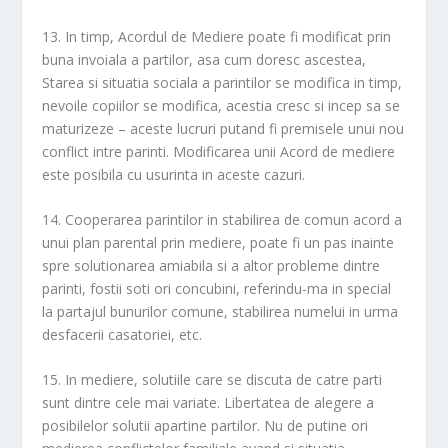
13. In timp, Acordul de Mediere poate fi modificat prin
buna invoiala a partilor, asa cum doresc ascestea,
Starea si situatia sociala a parintilor se modifica in timp,
nevoile copiilor se modifica, acestia cresc si incep sa se
maturizeze – aceste lucruri putand fi premisele unui nou
conflict intre parinti. Modificarea unii Acord de mediere
este posibila cu usurinta in aceste cazuri.
14. Cooperarea parintilor in stabilirea de comun acord a
unui plan parental prin mediere, poate fi un pas inainte
spre solutionarea amiabila si a altor probleme dintre
parinti, fostii soti ori concubini, referindu-ma in special
la partajul bunurilor comune, stabilirea numelui in urma
desfacerii casatoriei, etc.
15. In mediere, solutiile care se discuta de catre parti
sunt dintre cele mai variate. Libertatea de alegere a
posibilelor solutii apartine partilor. Nu de putine ori