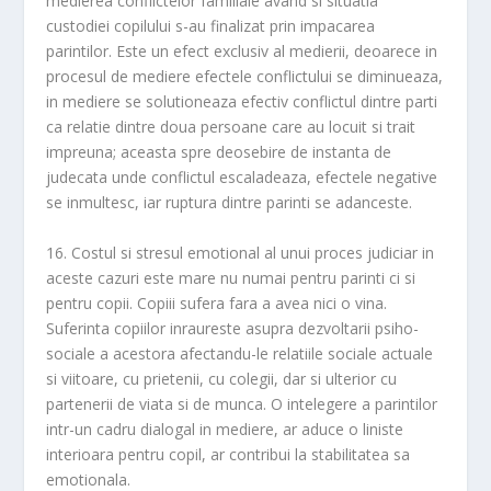
medierea conflictelor familiale avand si situatia
custodiei copilului s-au finalizat prin impacarea
parintilor. Este un efect exclusiv al medierii, deoarece in
procesul de mediere efectele conflictului se diminueaza,
in mediere se solutioneaza efectiv conflictul dintre parti
ca relatie dintre doua persoane care au locuit si trait
impreuna; aceasta spre deosebire de instanta de
judecata unde conflictul escaladeaza, efectele negative
se inmultesc, iar ruptura dintre parinti se adanceste.
16. Costul si stresul emotional al unui proces judiciar in
aceste cazuri este mare nu numai pentru parinti ci si
pentru copii. Copiii sufera fara a avea nici o vina.
Suferinta copiilor inraureste asupra dezvoltarii psiho-
sociale a acestora afectandu-le relatiile sociale actuale
si viitoare, cu prietenii, cu colegii, dar si ulterior cu
partenerii de viata si de munca. O intelegere a parintilor
intr-un cadru dialogal in mediere, ar aduce o liniste
interioara pentru copil, ar contribui la stabilitatea sa
emotionala.