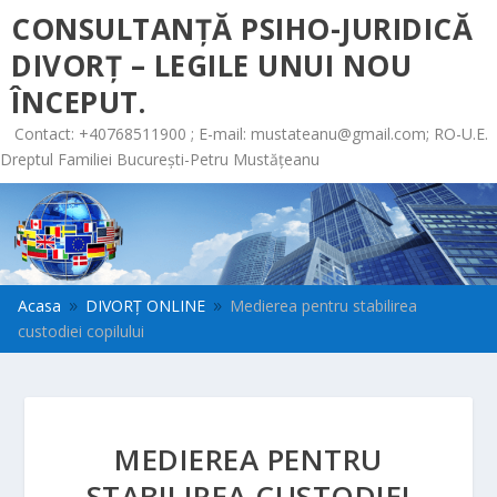
CONSULTANȚĂ PSIHO-JURIDICĂ
DIVORȚ – LEGILE UNUI NOU
ÎNCEPUT.
Contact: +40768511900 ; E-mail:
mustateanu@gmail.com
; RO-U.E.
Dreptul Familiei București-Petru Mustățeanu
Acasa
DIVORȚ ONLINE
Medierea pentru stabilirea
9
9
custodiei copilului
MEDIEREA PENTRU
STABILIREA CUSTODIEI