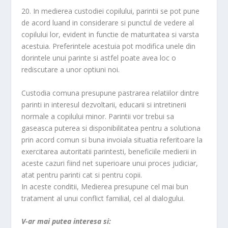
20. In medierea custodiei copilului, parintii se pot pune
de acord luand in considerare si punctul de vedere al
copilului lor, evident in functie de maturitatea si varsta
acestuia. Preferintele acestuia pot modifica unele din
dorintele unui parinte si astfel poate avea loc o
rediscutare a unor optiuni noi.
Custodia comuna presupune pastrarea relatiilor dintre
parinti in interesul dezvoltarii, educarii si intretinerii
normale a copilului minor. Parintii vor trebui sa
gaseasca puterea si disponibilitatea pentru a solutiona
prin acord comun si buna invoiala situatia referitoare la
exercitarea autoritatii parintesti, beneficiile medierii in
aceste cazuri fiind net superioare unui proces judiciar,
atat pentru parinti cat si pentru copii.
In aceste conditii, Medierea presupune cel mai bun
tratament al unui conflict familial, cel al dialogului.
V-ar mai putea interesa si: