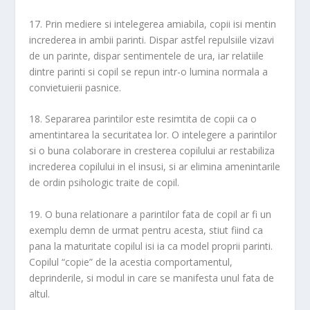
17. Prin mediere si intelegerea amiabila, copii isi mentin
increderea in ambii parinti. Dispar astfel repulsiile vizavi
de un parinte, dispar sentimentele de ura, iar relatiile
dintre parinti si copil se repun intr-o lumina normala a
convietuierii pasnice.
18. Separarea parintilor este resimtita de copii ca o
amentintarea la securitatea lor. O intelegere a parintilor
si o buna colaborare in cresterea copilului ar restabiliza
increderea copilului in el insusi, si ar elimina amenintarile
de ordin psihologic traite de copil.
19. O buna relationare a parintilor fata de copil ar fi un
exemplu demn de urmat pentru acesta, stiut fiind ca
pana la maturitate copilul isi ia ca model proprii parinti.
Copilul “copie” de la acestia comportamentul,
deprinderile, si modul in care se manifesta unul fata de
altul.