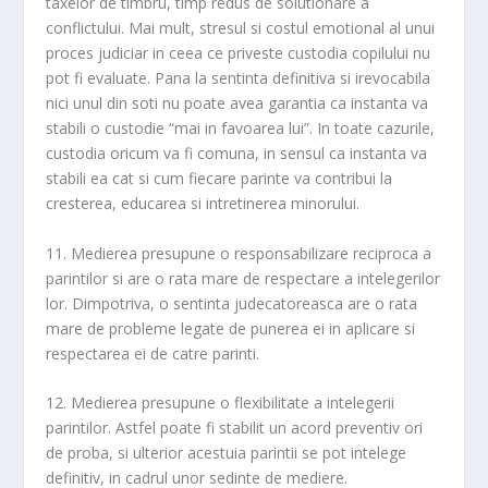
taxelor de timbru, timp redus de solutionare a
conflictului. Mai mult, stresul si costul emotional al unui
proces judiciar in ceea ce priveste custodia copilului nu
pot fi evaluate. Pana la sentinta definitiva si irevocabila
nici unul din soti nu poate avea garantia ca instanta va
stabili o custodie “mai in favoarea lui”. In toate cazurile,
custodia oricum va fi comuna, in sensul ca instanta va
stabili ea cat si cum fiecare parinte va contribui la
cresterea, educarea si intretinerea minorului.
11. Medierea presupune o responsabilizare reciproca a
parintilor si are o rata mare de respectare a intelegerilor
lor. Dimpotriva, o sentinta judecatoreasca are o rata
mare de probleme legate de punerea ei in aplicare si
respectarea ei de catre parinti.
12. Medierea presupune o flexibilitate a intelegerii
parintilor. Astfel poate fi stabilit un acord preventiv ori
de proba, si ulterior acestuia parintii se pot intelege
definitiv, in cadrul unor sedinte de mediere.