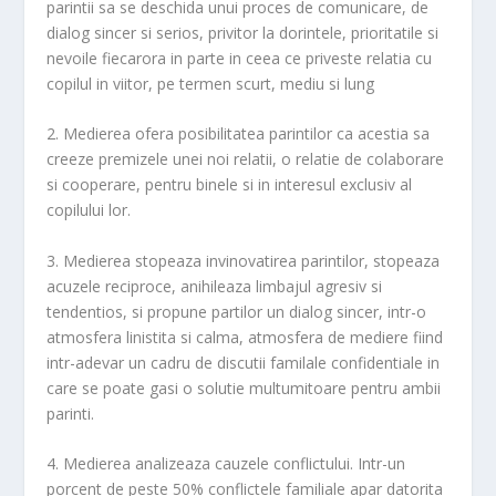
parintii sa se deschida unui proces de comunicare, de
dialog sincer si serios, privitor la dorintele, prioritatile si
nevoile fiecarora in parte in ceea ce priveste relatia cu
copilul in viitor, pe termen scurt, mediu si lung
2. Medierea ofera posibilitatea parintilor ca acestia sa
creeze premizele unei noi relatii, o relatie de colaborare
si cooperare, pentru binele si in interesul exclusiv al
copilului lor.
3. Medierea stopeaza invinovatirea parintilor, stopeaza
acuzele reciproce, anihileaza limbajul agresiv si
tendentios, si propune partilor un dialog sincer, intr-o
atmosfera linistita si calma, atmosfera de mediere fiind
intr-adevar un cadru de discutii familale confidentiale in
care se poate gasi o solutie multumitoare pentru ambii
parinti.
4. Medierea analizeaza cauzele conflictului. Intr-un
porcent de peste 50% conflictele familiale apar datorita