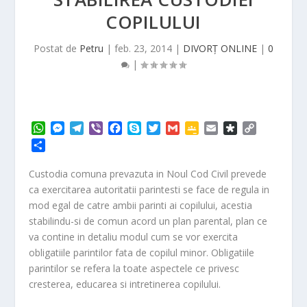
COPILULUI
Postat de
Petru
|
feb. 23, 2014
|
DIVORȚ ONLINE
|
0
|
W
M
T
V
F
S
T
G
G
E
D
C
h
e
e
i
a
k
w
m
o
m
i
o
P
a
s
l
b
c
y
i
a
o
a
a
p
a
t
s
e
e
e
p
t
i
g
i
s
y
r
Custodia comuna prevazuta in Noul Cod Civil prevede
s
e
g
r
b
e
t
l
l
l
p
L
t
ca exercitarea autoritatii parintesti se face de regula in
A
n
r
o
e
e
o
i
a
mod egal de catre ambii parinti ai copilului, acestia
p
g
a
o
r
C
r
n
j
stabilindu-si de comun acord un plan parental, plan ce
p
e
m
k
l
a
k
e
r
a
va contine in detaliu modul cum se vor exercita
a
s
obligatiile parintilor fata de copilul minor. Obligatiile
z
s
ă
parintilor se refera la toate aspectele ce privesc
r
cresterea, educarea si intretinerea copilului.
o
o