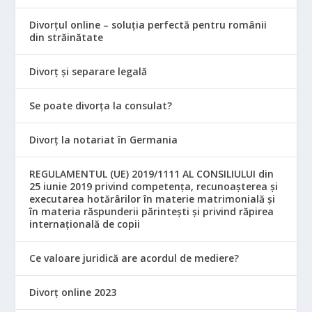
Divorțul online – soluția perfectă pentru românii
din străinătate
Divorț și separare legală
Se poate divorța la consulat?
Divorț la notariat în Germania
REGULAMENTUL (UE) 2019/1111 AL CONSILIULUI din
25 iunie 2019 privind competența, recunoașterea și
executarea hotărârilor în materie matrimonială și
în materia răspunderii părintești și privind răpirea
internațională de copii
Ce valoare juridică are acordul de mediere?
Divorț online 2023