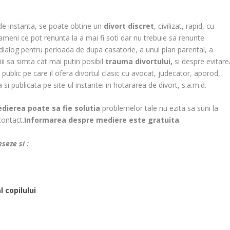
 de instanta, se poate obtine un
divort discret
, civilizat, rapid, cu
eni ce pot renunta la a mai fi soti dar nu trebuie sa renunte
ui dialog pentru perioada de dupa casatorie, a unui plan parental, a
ii sa simta cat mai putin posibil
trauma divortului,
si despre evitare
public pe care il ofera divortul clasic cu avocat, judecator, aporod,
 publicata pe site-ul instantei in hotararea de divort, s.a.m.d.
dierea poate sa fie solutia
problemelor tale nu ezita sa suni la
contact.
Informarea despre mediere este gratuita
.
seze si :
l copilului