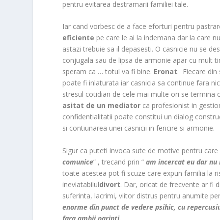
o
pentru evitarea destramarii familiei tale.
o
m
Iar cand vorbesc de a face eforturi pentru pastrare
eficiente
pe care le ai la indemana dar la care nu 
astazi trebuie sa il depasesti. O casnicie nu se de
conjugala sau de lipsa de armonie apar cu mult ti
speram ca … totul va fi bine.
Eronat
. Fiecare di
poate fi inlaturata iar casnicia sa continue fara
stresul cotidian de cele mai multe ori se termina 
asitat de un mediator
ca profesionist in gestio
confidentialitatii poate constitui un dialog constr
si contiunarea unei casnicii in fericire si armonie.
Sigur ca puteti invoca sute de motive pentru care a
comunice
” , trecand prin “
am incercat eu dar nu
toate acestea pot fi scuze care expun familia la r
ineviatabilul
divort
. Dar, oricat de frecvente ar fi
suferinta, lacrimi, viitor distrus pentru anumite pe
enorme din punct de vedere psihic, cu repercusiun
fara ambii parinti.