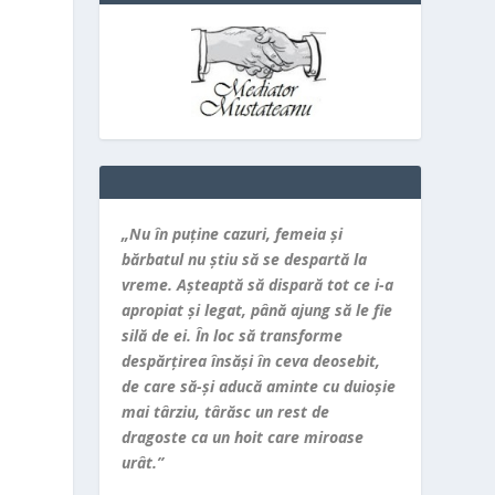
„Nu în puţine cazuri, femeia şi
bărbatul nu ştiu să se despartă la
vreme. Aşteaptă să dispară tot ce i-a
apropiat şi legat, până ajung să le fie
silă de ei. În loc să transforme
despărţirea însăşi în ceva deosebit,
de care să-şi aducă aminte cu duioşie
mai târziu, târăsc un rest de
dragoste ca un hoit care miroase
urât.”