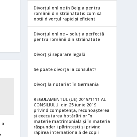
Divorțul online în Belgia pentru
românii din străinătate: cum să
obții divorțul rapid și eficient
Divorțul online – soluția perfectă
pentru românii din străinătate
Divorț și separare legală
Se poate divorța la consulat?
Divorț la notariat în Germania
REGULAMENTUL (UE) 2019/1111 AL
CONSILIULUI din 25 iunie 2019
privind competența, recunoașterea
și executarea hotărârilor în
materie matrimonială și în materia
 a
răspunderii părintești și privind
răpirea internațională de copii
e