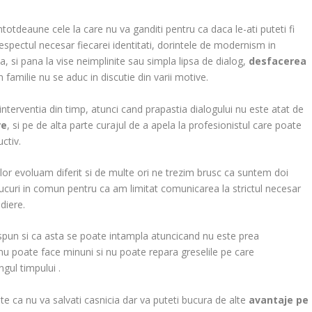
ntotdeaune cele la care nu va ganditi pentru ca daca le-ati puteti fi
 respectul necesar fiecarei identitati, dorintele de modernism in
a, si pana la vise neimplinite sau simpla lipsa de dialog,
desfacerea
familie nu se aduc in discutie din varii motive.
nterventia din timp, atunci cand prapastia dialogului nu este atat de
re
, si pe de alta parte curajul de a apela la profesionistul care poate
ctiv.
lor evoluam diferit si de multe ori ne trezim brusc ca suntem doi
 lucuri in comun pentru ca am limitat comunicarea la strictul necesar
ediere.
spun si ca asta se poate intampla atuncicand nu este prea
u poate face minuni si nu poate repara greselile pe care
gul timpului .
te ca nu va salvati casnicia dar va puteti bucura de alte
avantaje pe