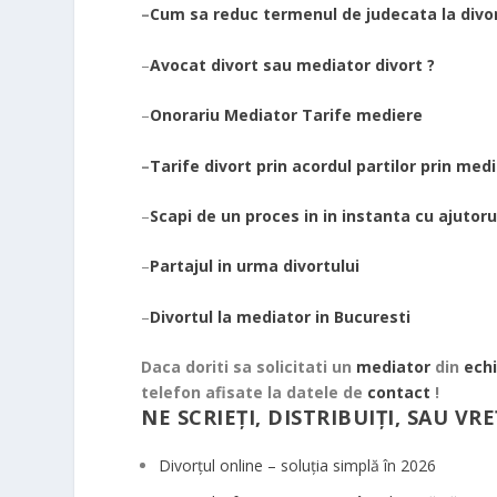
–
Cum sa reduc termenul de judecata la divor
–
Avocat divort sau mediator divort ?
–
Onorariu Mediator Tarife mediere
–
Tarife divort prin acordul partilor prin med
–
Scapi de un proces in in instanta cu ajutoru
–
Partajul in urma divortului
–
Divortul la mediator in Bucuresti
Daca doriti sa solicitati un
mediator
din
ech
telefon afisate la datele de
contact
!
NE SCRIEȚI, DISTRIBUIȚI, SAU VRE
Divorțul online – soluția simplă în 2026