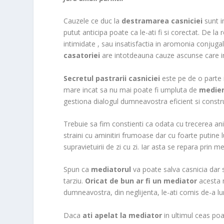
Cauzele ce duc la
destramarea casniciei
sunt i
putut anticipa poate ca le-ati fi si corectat. De la
intimidate , sau insatisfactia in aromonia conjugal
casatoriei
are intotdeauna cauze ascunse care in 
Secretul pastrarii casniciei
este pe de o parte i
mare incat sa nu mai poate fi umpluta de
medie
gestiona dialogul dumneavostra eficient si constru
Trebuie sa fim constienti ca odata cu trecerea ani
straini cu aminitiri frumoase dar cu foarte putine
supravietuirii de zi cu zi. Iar asta se repara prin m
Spun ca
mediatorul
va poate salva casnicia dar 
tarziu.
Oricat de bun ar fi un mediator
acesta n
dumneavostra, din neglijenta, le-ati comis de-a lun
Daca
ati apelat la mediator
in ultimul ceas poa