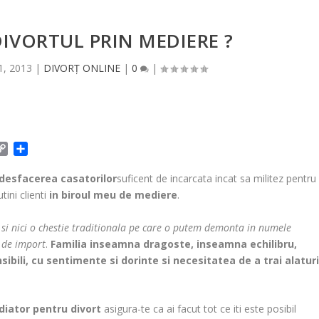
IVORTUL PRIN MEDIERE ?
1, 2013
|
DIVORȚ ONLINE
|
0
|
C
P
o
a
p
r
desfacerea casatorilor
suficent de incarcata incat sa militez pentru
y
t
tini clienti
in biroul meu de mediere
.
L
a
i
j
i si nici o chestie traditionala pe care o putem demonta in numele
n
e
i de import
.
Familia inseamna dragoste, inseamna echilibru,
k
a
bili, cu sentimente si dorinte si necesitatea de a trai alatur
z
ă
diator
pentru divort
asigura-te ca ai facut tot ce iti este posibil