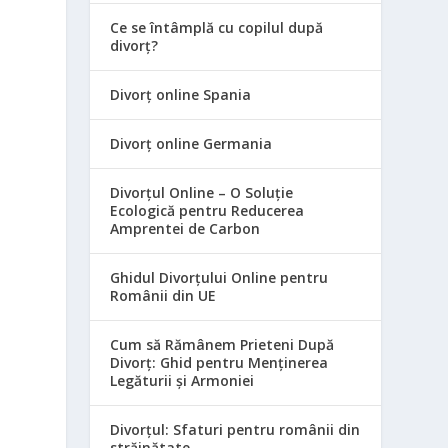
Ce se întâmplă cu copilul după
divorț?
Divorț online Spania
Divorț online Germania
Divorțul Online – O Soluție
Ecologică pentru Reducerea
Amprentei de Carbon
Ghidul Divorțului Online pentru
Românii din UE
Cum să Rămânem Prieteni După
Divorț: Ghid pentru Menținerea
Legăturii și Armoniei
Divorțul: Sfaturi pentru românii din
străinătate