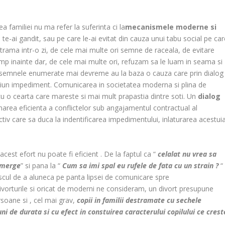
a familiei nu ma refer la suferinta ci la
mecanismele moderne si
te-ai gandit, sau pe care le-ai evitat din cauza unui tabu social pe car
strama intr-o zi, de cele mai multe ori semne de raceala, de evitare
mp inainte dar, de cele mai multe ori, refuzam sa le luam in seama si
n semnele enumerate mai devreme au la baza o cauza care prin dialog
 niciun impediment. Comunicarea in societatea moderna si plina de
cu o cearta care mareste si mai mult prapastia dintre soti. Un
dialog
narea eficienta a conflictelor sub angajamentul contractual al
uctiv care sa duca la indentificarea impedimentului, inlaturarea acestui
cest efort nu poate fi eficient . De la faptul ca “
celalat nu vrea sa
 merge
” si pana la “
Cum sa imi spal eu rufele de fata cu un strain ?
“
iscul de a aluneca pe panta lipsei de comunicare spre
 divorturile si oricat de moderni ne consideram, un divort presupune
rsoane si , cel mai grav,
copii in familii destramate cu sechele
i de durata si cu efect in constuirea caracterului copilului ce crest