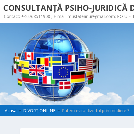
CONSULTANȚĂ PSIHO-JURIDICĂ D
Contact: +40768511900 ; E-mail:
mustateanu@gmail.com
; RO-U.E.
Acasa
DIVORȚ ONLINE
Putem evita divortul prin mediere ?
9
9