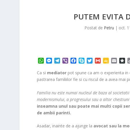
PUTEM EVITA D
Postat de
Petru
|
oct. 1
W
M
T
V
F
S
T
G
G
E
D
h
e
e
i
a
k
w
m
o
m
i
a
s
l
b
c
y
i
a
o
a
a
Ca si
mediator
pot spune ca am o experienta in
t
s
e
e
e
p
t
i
g
i
s
pastrarea familiilor fie si cu riscul de a avea mai pu
s
e
g
r
b
e
t
l
l
l
p
A
n
r
o
e
e
o
Familia nu este numai nucleul de baza al societati
p
g
a
o
r
C
r
modernismului, a progresului sau a altor chestiun
p
e
m
k
l
a
inseamna unul sau poate mai multi copii sensi
r
a
s
de ambii parinti.
s
r
Asadar, inainte de a ajunge la
avocat sau la me