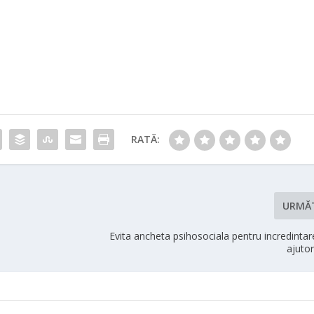
RATĂ:
URMĂ
Evita ancheta psihosociala pentru incredinta
ajutor