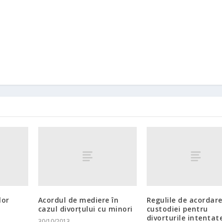
lor
Acordul de mediere în
Regulile de acordare
cazul divorţului cu minori
custodiei pentru
divorturile intentat
30/10/2013