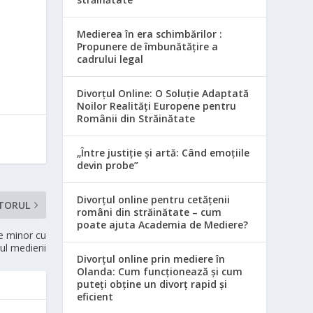
Medierea în era schimbărilor :
Propunere de îmbunătățire a
cadrului legal
Divorțul Online: O Soluție Adaptată
Noilor Realități Europene pentru
Românii din Străinătate
„Între justiție și artă: Când emoțiile
devin probe”
Divorțul online pentru cetățenii
TORUL
români din străinătate – cum
poate ajuta Academia de Mediere?
re minor cu
ul medierii
Divorțul online prin mediere în
Olanda: Cum funcționează și cum
puteți obține un divorț rapid și
eficient