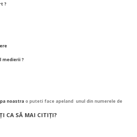
t ?
iere
l medierii ?
ipa noastra
o puteti face apeland unul din numerele de
ȚI CA SĂ MAI CITIȚI?