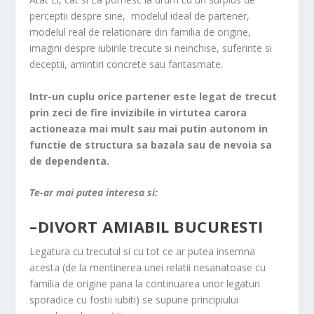
o
perceptii despre sine, modelul ideal de partener,
o
modelul real de relationare din familia de origine,
m
imagini despre iubirile trecute si neinchise, suferinte si
deceptii, amintiri concrete sau fantasmate.
Intr-un cuplu orice partener este legat de trecut
prin zeci de fire invizibile in virtutea carora
actioneaza mai mult sau mai putin autonom in
functie de structura sa bazala sau de nevoia sa
de dependenta.
Te-ar mai putea interesa si:
–
DIVORT AMIABIL BUCURESTI
Legatura cu trecutul si cu tot ce ar putea insemna
acesta (de la mentinerea unei relatii nesanatoase cu
familia de origine pana la continuarea unor legaturi
sporadice cu fostii iubiti) se supune principiului