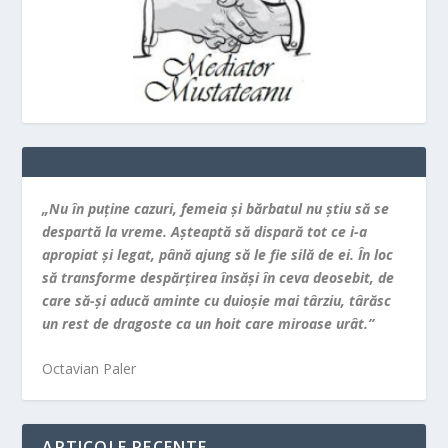
„Nu în puţine cazuri, femeia şi bărbatul nu ştiu să se
despartă la vreme. Aşteaptă să dispară tot ce i-a
apropiat şi legat, până ajung să le fie silă de ei. În loc
să transforme despărţirea însăşi în ceva deosebit, de
care să-şi aducă aminte cu duioşie mai târziu, târăsc
un rest de dragoste ca un hoit care miroase urât.”
Octavian Paler
ARTICOLE RECENTE