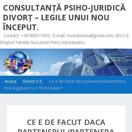
CONSULTANȚĂ PSIHO-JURIDICĂ
DIVORȚ – LEGILE UNUI NOU
ÎNCEPUT.
Contact: +40768511900 ; E-mail:
mustateanu@gmail.com
; RO-U.E.
Dreptul Familiei București-Petru Mustățeanu
Acasa
Divorț U.E.
Ce e de facut daca partenerul/partenera
9
9
tine legatura cu o fosta iubire?
CE E DE FACUT DACA
PARTENERUL/PARTENERA