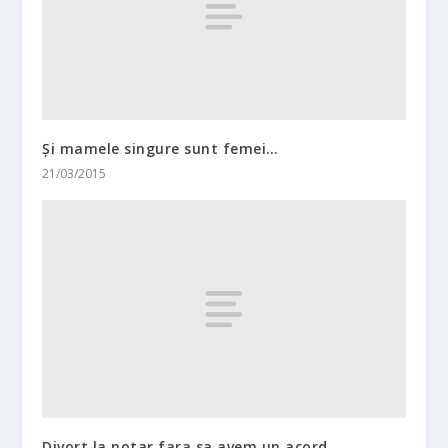
Și mamele singure sunt femei…
21/03/2015
Divort la notar fara sa avem un acord