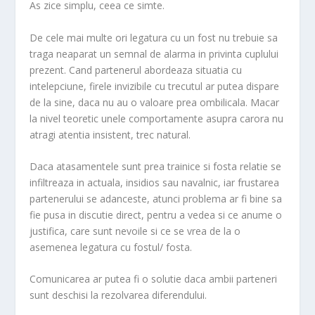
As zice simplu, ceea ce simte.
De cele mai multe ori legatura cu un fost nu trebuie sa
traga neaparat un semnal de alarma in privinta cuplului
prezent. Cand partenerul abordeaza situatia cu
intelepciune, firele invizibile cu trecutul ar putea dispare
de la sine, daca nu au o valoare prea ombilicala. Macar
la nivel teoretic unele comportamente asupra carora nu
atragi atentia insistent, trec natural.
Daca atasamentele sunt prea trainice si fosta relatie se
infiltreaza in actuala, insidios sau navalnic, iar frustarea
partenerului se adanceste, atunci problema ar fi bine sa
fie pusa in discutie direct, pentru a vedea si ce anume o
justifica, care sunt nevoile si ce se vrea de la o
asemenea legatura cu fostul/ fosta.
Comunicarea ar putea fi o solutie daca ambii parteneri
sunt deschisi la rezolvarea diferendului.