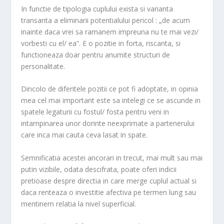
In functie de tipologia cuplului exista si varianta
transanta a eliminarii potentialului pericol : „de acum
inainte daca vrei sa ramanem impreuna nu te mai vezi/
vorbesti cu el/ ea”. E o pozitie in forta, riscanta, si
functioneaza doar pentru anumite structuri de
personalitate.
Dincolo de diferitele pozitii ce pot fi adoptate, in opinia
mea cel mai important este sa intelegi ce se ascunde in
spatele legaturii cu fostul/ fosta pentru veni in
intampinarea unor dorinte neexprimate a partenerului
care inca mai cauta ceva lasat in spate.
Semnificatia acestei ancorari in trecut, mai mult sau mai
putin vizibile, odata descifrata, poate oferi indicii
pretioase despre directia in care merge cuplul actual si
daca renteaza o investitie afectiva pe termen lung sau
mentinem relatia la nivel superficial.