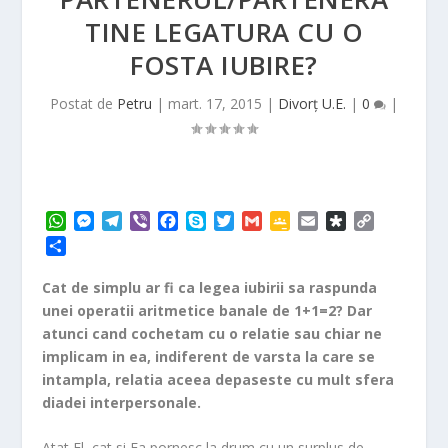
TINE LEGATURA CU O
FOSTA IUBIRE?
Postat de
Petru
|
mart. 17, 2015
|
Divorț U.E.
|
0
|
W
M
T
V
F
S
T
G
G
E
D
C
h
e
e
i
a
k
w
m
o
m
i
o
P
a
s
l
b
c
y
i
a
o
a
a
p
a
t
s
e
e
e
p
t
i
g
i
s
y
r
Cat de simplu ar fi ca legea iubirii sa raspunda
s
e
g
r
b
e
t
l
l
l
p
L
t
unei operatii aritmetice banale de 1+1=2? Dar
A
n
r
o
e
e
o
i
a
atunci cand cochetam cu o relatie sau chiar ne
p
g
a
o
r
C
r
n
j
implicam in ea, indiferent de varsta la care se
p
e
m
k
l
a
k
e
r
a
intampla, relatia aceea depaseste cu mult sfera
a
s
diadei interpersonale.
z
s
ă
r
Atat El, cat si Ea pornesc la drum cu un surplus de