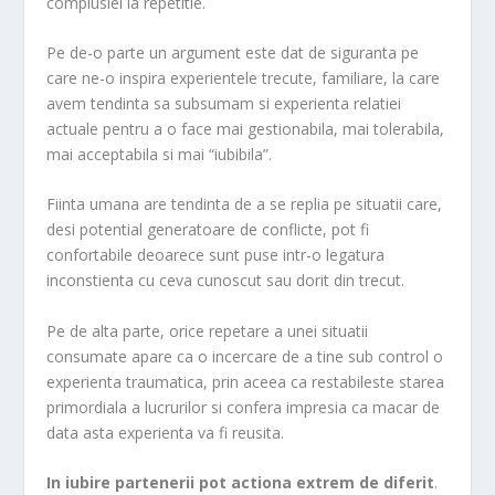
complusiei la repetitie.
Pe de-o parte un argument este dat de siguranta pe
care ne-o inspira experientele trecute, familiare, la care
avem tendinta sa subsumam si experienta relatiei
actuale pentru a o face mai gestionabila, mai tolerabila,
mai acceptabila si mai “iubibila”.
Fiinta umana are tendinta de a se replia pe situatii care,
desi potential generatoare de conflicte, pot fi
confortabile deoarece sunt puse intr-o legatura
inconstienta cu ceva cunoscut sau dorit din trecut.
Pe de alta parte, orice repetare a unei situatii
consumate apare ca o incercare de a tine sub control o
experienta traumatica, prin aceea ca restabileste starea
primordiala a lucrurilor si confera impresia ca macar de
data asta experienta va fi reusita.
In iubire partenerii pot actiona extrem de diferit
.