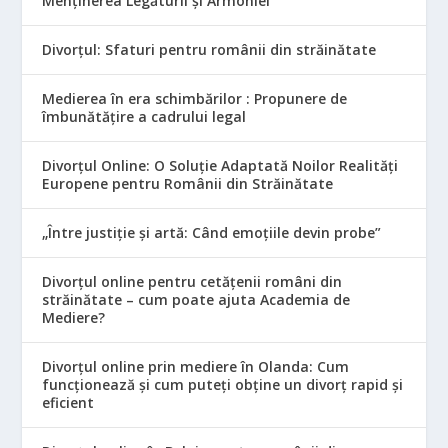
Menținerea Legăturii și Armoniei
Divorțul: Sfaturi pentru românii din străinătate
Medierea în era schimbărilor : Propunere de
îmbunătățire a cadrului legal
Divorțul Online: O Soluție Adaptată Noilor Realități
Europene pentru Românii din Străinătate
„Între justiție și artă: Când emoțiile devin probe”
Divorțul online pentru cetățenii români din
străinătate – cum poate ajuta Academia de
Mediere?
Divorțul online prin mediere în Olanda: Cum
funcționează și cum puteți obține un divorț rapid și
eficient