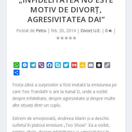
MOTIV DE DIVORŢ,
AGRESIVITATEA DA!”
Postat de
Petru
|
feb. 20, 2014
|
Divorț U.E.
|
0
|
W
M
T
V
F
S
T
G
G
E
D
C
h
e
e
i
a
k
w
m
o
m
i
o
P
a
s
l
b
c
y
i
a
o
a
a
p
a
t
s
e
e
e
p
t
i
g
i
s
y
r
Fosta zână a surprizelor a fost invitată la emisiunea pe
s
e
g
r
b
e
t
l
l
l
p
L
t
care Teo Trandafir o are la Kanal D, unde a vorbit
A
n
r
o
e
e
o
i
a
despre infidelitate, despre agresivitate şi despre multe
p
g
a
o
r
C
r
n
j
alte situaţii dintr-un cuplu.
p
e
m
k
l
a
k
e
r
a
a
s
Extrem de emoţionată, Andreea Marin şi-a deschis
z
s
ă
sufletul în platoul emisiunii „Teo Show”. Ea a vorbit,
r
printre altele, despre infidelitatea şi agresivitatea în