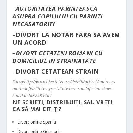
–
AUTORITATEA PARINTEASCA
ASUPRA COPILULUI CU PARINTI
NECASATORITI
–
DIVORT LA NOTAR FARA SA AVEM
UN ACORD
–
DIVORT CETATENI ROMANI CU
DOMICILIUL IN STRAINATATE
–
DIVORT CETATEAN STRAIN
Sursa:http://www.libertatea.ro/detalii/articol/andreea-
marin-infidelitate-agresivitate-teo-trandafir-teo-show-
kanal-d-463758.html
NE SCRIEȚI, DISTRIBUIȚI, SAU VREȚI
CA SĂ MAI CITIȚI?
Divorț online Spania
Divorț online Germania