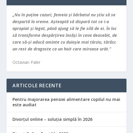
„Nu în puţine cazuri, femeia şi bărbatul nu ştiu să se
despartă la vreme. Aşteaptă să dispară tot ce i-a
apropiat şi legat, până ajung să le fie silă de ei. În loc
să transforme despărţirea însăşi în ceva deosebit, de
care să-şi aducă aminte cu duioşie mai târziu, târăsc
un rest de dragoste ca un hoit care miroase urât.”
Octavian Paler
ARTICOLE RECENTE
Pentru majorarea pensiei alimentare copilul nu mai
este audiat
Divorțul online – soluția simplă în 2026