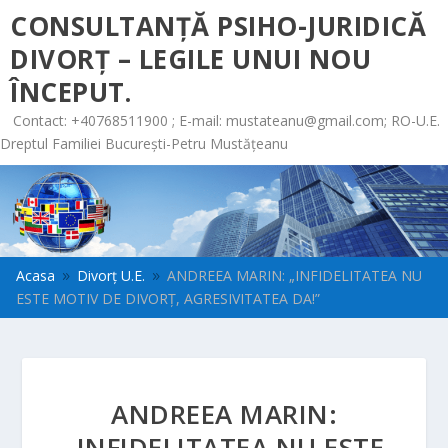
CONSULTANȚĂ PSIHO-JURIDICĂ
DIVORȚ – LEGILE UNUI NOU
ÎNCEPUT.
Contact: +40768511900 ; E-mail:
mustateanu@gmail.com
; RO-U.E.
Dreptul Familiei București-Petru Mustățeanu
Acasa
Divorț U.E.
ANDREEA MARIN: „INFIDELITATEA NU
9
9
ESTE MOTIV DE DIVORŢ, AGRESIVITATEA DA!”
ANDREEA MARIN:
„INFIDELITATEA NU ESTE