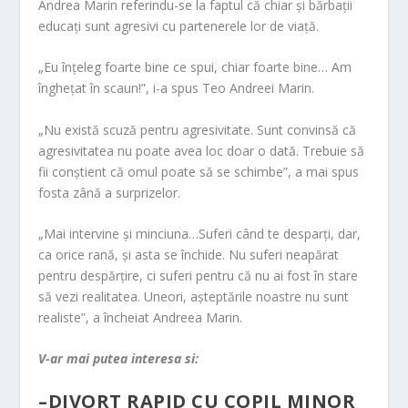
Andrea Marin referindu-se la faptul că chiar şi bărbaţii
educaţi sunt agresivi cu partenerele lor de viaţă.
„Eu înţeleg foarte bine ce spui, chiar foarte bine… Am
îngheţat în scaun!”, i-a spus Teo Andreei Marin.
„Nu există scuză pentru agresivitate. Sunt convinsă că
agresivitatea nu poate avea loc doar o dată. Trebuie să
fii conştient că omul poate să se schimbe”, a mai spus
fosta zână a surprizelor.
„Mai intervine şi minciuna…Suferi când te desparţi, dar,
ca orice rană, şi asta se închide. Nu suferi neapărat
pentru despărţire, ci suferi pentru că nu ai fost în stare
să vezi realitatea. Uneori, aşteptările noastre nu sunt
realiste”, a încheiat Andreea Marin.
V-ar mai putea interesa si:
–
DIVORT RAPID CU COPIL MINOR