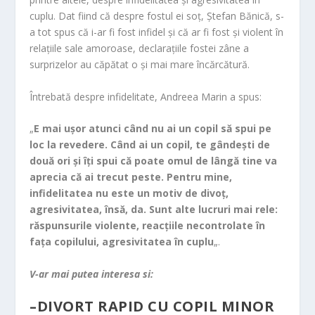
o
cuplu. Dat fiind că despre fostul ei soţ, Ştefan Bănică, s-
o
a tot spus că i-ar fi fost infidel şi că ar fi fost şi violent în
m
relaţiile sale amoroase, declaraţiile fostei zâne a
surprizelor au căpătat o şi mai mare încărcătură.
Întrebată despre infidelitate, Andreea Marin a spus:
„
E mai uşor atunci când nu ai un copil să spui pe
loc la revedere. Când ai un copil, te gândeşti de
două ori şi îţi spui că poate omul de lângă tine va
aprecia că ai trecut peste. Pentru mine,
infidelitatea nu este un motiv de divoţ,
agresivitatea, însă, da. Sunt alte lucruri mai rele:
răspunsurile violente, reacţiile necontrolate în
faţa copilului, agresivitatea în cuplu
„.
V-ar mai putea interesa si:
–
DIVORT RAPID CU COPIL MINOR