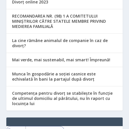
Divorț online 2023
RECOMANDAREA NR. (98) 1 A COMITETULUI
MINIŞTRILOR CĂTRE STATELE MEMBRE PRIVIND
MEDIEREA FAMILIALĂ
La cine rămâne animalul de companie în caz de
divorț?
Mai verde, mai sustenabil, mai smart! Împreună!
Munca în gospodărie a soției casnice este
echivalată în bani la partajul după divorț
Competența pentru divorț se stabilește în funcție
de ultimul domiciliu al pârâtului, nu în raport cu
locuinţa lui