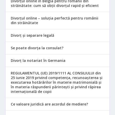
Divorțul online în Belgia pentru românii din
străinătate: cum să obții divorțul rapid și eficient
Divorțul online – soluția perfectă pentru românii
din străinătate
Divorț și separare legală
Se poate divorța la consulat?
Divorț la notariat în Germania
REGULAMENTUL (UE) 2019/1111 AL CONSILIULUI din
25 iunie 2019 privind competența, recunoașterea și
executarea hotărârilor în materie matrimonială și
în materia răspunderii părintești și privind răpirea
internațională de copii
Ce valoare juridică are acordul de mediere?