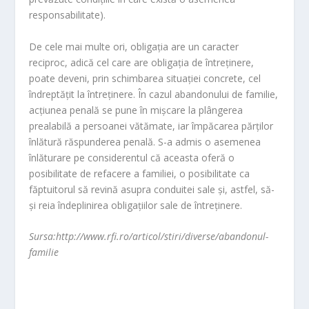
responsabilitate).
De cele mai multe ori, obligaţia are un caracter
reciproc, adică cel care are obligaţia de întreţinere,
poate deveni, prin schimbarea situaţiei concrete, cel
îndreptăţit la întreţinere. În cazul abandonului de familie,
acţiunea penală se pune în mişcare la plângerea
prealabilă a persoanei vătămate, iar împăcarea părţilor
înlătură răspunderea penală. S-a admis o asemenea
înlăturare pe considerentul că aceasta oferă o
posibilitate de refacere a familiei, o posibilitate ca
făptuitorul să revină asupra conduitei sale şi, astfel, să-
şi reia îndeplinirea obligaţiilor sale de întreţinere.
Sursa:http://www.rfi.ro/articol/stiri/diverse/abandonul-
familie