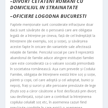
–
DIVORT CETATENI ROMANI CU
DOMICILIUL IN STRAINATATE
–
OFICIERE LOGODNA BUCURESTI
Faptele menţionate sunt considerate infracţiune doar
dacă sunt săvârşite de o persoană care are obligaţia
legală de a întreţine pe cineva, faţă de cel îndreptăţit la
întreţinere (de exemplu, soţ şi soţie), şi săvârşirea
acestei fapte în oricare din variantele sale afectează
relaţiile de familie. Pericolul social pe care îl reprezintă
abandonul de familie aduce atingere instituţiei familiei
care este considerată ca o valoare socială primordială
în societatea românească. Aşa cum prevede şi Codului
Familiei, obligaţia de întreţinere există între soţ şi soţie,
părinti şi copii, cel care adoptă şi cel adoptat, bunici şi
nepoţi, fraţi şi surori şi alte persoane prevăzute de lege
(foştii soţi a căror căsătorie a fost desfăcută prin divorţ
sau desfiinţată, soţul care a contribuit la întreţinerea
copilului celuilalt soţ etc, în asemenea cazuri fiind
prevăzute condiţiile în care există o asemenea