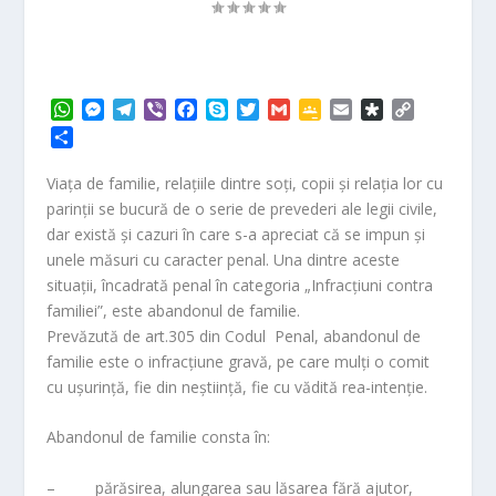
W
M
T
V
F
S
T
G
G
E
D
C
h
e
e
i
a
k
w
m
o
m
i
o
P
a
s
l
b
c
y
i
a
o
a
a
p
a
t
s
e
e
e
p
t
i
g
i
s
y
r
Viaţa de familie, relaţiile dintre soţi, copii şi relaţia lor cu
s
e
g
r
b
e
t
l
l
l
p
L
t
parinţii se bucură de o serie de prevederi ale legii civile,
A
n
r
o
e
e
o
i
a
dar există şi cazuri în care s-a apreciat că se impun şi
p
g
a
o
r
C
r
n
j
unele măsuri cu caracter penal. Una dintre aceste
p
e
m
k
l
a
k
e
r
a
situaţii, încadrată penal în categoria „Infracţiuni contra
a
s
familiei”, este abandonul de familie.
z
s
ă
Prevăzută de art.305 din Codul Penal, abandonul de
r
familie este o infracţiune gravă, pe care mulţi o comit
o
cu uşurinţă, fie din neştiinţă, fie cu vădită rea-intenţie.
o
m
Abandonul de familie consta în:
– părăsirea, alungarea sau lăsarea fără ajutor,