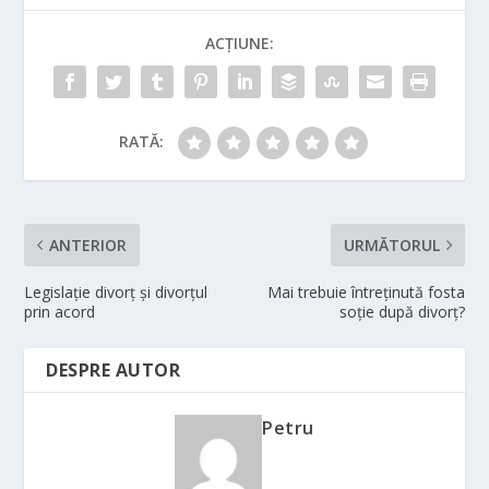
ACȚIUNE:
RATĂ:
ANTERIOR
URMĂTORUL
Legislaţie divorţ şi divorţul
Mai trebuie întreţinută fosta
prin acord
soţie după divorţ?
DESPRE AUTOR
Petru