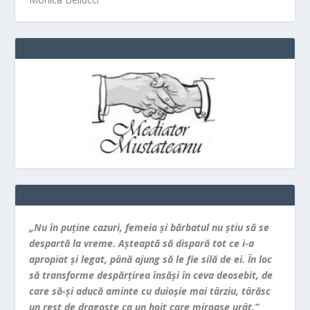
„Nu în puţine cazuri, femeia şi bărbatul nu ştiu să se
despartă la vreme. Aşteaptă să dispară tot ce i-a
apropiat şi legat, până ajung să le fie silă de ei. În loc
să transforme despărţirea însăşi în ceva deosebit, de
care să-şi aducă aminte cu duioşie mai târziu, târăsc
un rest de dragoste ca un hoit care miroase urât.”