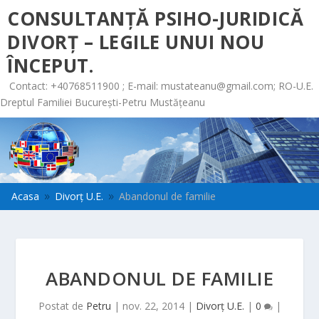
CONSULTANȚĂ PSIHO-JURIDICĂ
DIVORȚ – LEGILE UNUI NOU
ÎNCEPUT.
Contact: +40768511900 ; E-mail:
mustateanu@gmail.com
; RO-U.E.
Dreptul Familiei București-Petru Mustățeanu
Acasa
Divorț U.E.
Abandonul de familie
9
9
ABANDONUL DE FAMILIE
Postat de
Petru
|
nov. 22, 2014
|
Divorț U.E.
|
0
|