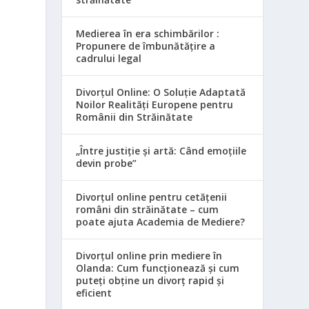
Medierea în era schimbărilor :
Propunere de îmbunătățire a
cadrului legal
Divorțul Online: O Soluție Adaptată
Noilor Realități Europene pentru
Românii din Străinătate
„Între justiție și artă: Când emoțiile
devin probe”
Divorțul online pentru cetățenii
români din străinătate – cum
poate ajuta Academia de Mediere?
Divorțul online prin mediere în
Olanda: Cum funcționează și cum
puteți obține un divorț rapid și
eficient