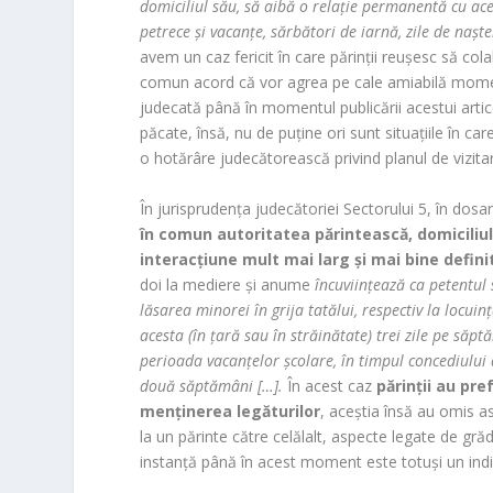
domiciliul său, să aibă o relație permanentă cu ace
petrece și vacanțe, sărbători de iarnă, zile de nașt
avem un caz fericit în care părinții reușesc să cola
comun acord că vor agrea pe cale amiabilă momente
judecată până în momentul publicării acestui artico
păcate, însă, nu de puține ori sunt situațiile în car
o hotărâre judecătorească privind planul de vizitar
În jurisprudența judecătoriei Sectorului 5, în do
în comun autoritatea părintească, domiciliul 
interacțiune mult mai larg și mai bine defini
doi la mediere și anume
încuviințează ca petentul 
lăsarea minorei în grija tatălui, respectiv la locuinț
acesta (în țară sau în străinătate) trei zile pe săpt
perioada vacanțelor școlare, în timpul concediului d
două săptămâni […].
În acest caz
părinții au pre
menținerea legăturilor
, aceștia însă au omis a
la un părinte către celălalt, aspecte legate de grădi
instanță până în acest moment este totuși un indic