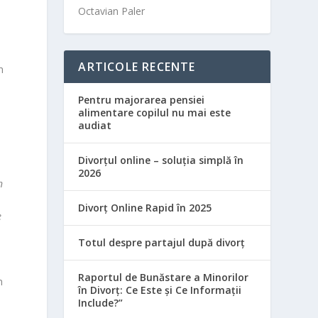
Octavian Paler
e
ARTICOLE RECENTE
n
Pentru majorarea pensiei
alimentare copilul nu mai este
audiat
Divorțul online – soluția simplă în
2026
n
Divorț Online Rapid în 2025
e
Totul despre partajul după divorț
Raportul de Bunăstare a Minorilor
n
în Divorț: Ce Este și Ce Informații
Include?”