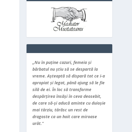
„Nu în puţine cazuri, femeia şi
bărbatul nu ştiu să se despartă la
vreme. Aşteaptă să dispară tot ce i-a
apropiat şi legat, până ajung să le fie
silă de ei. În loc să transforme
despărţirea însăşi în ceva deosebit,
de care să-şi aducă aminte cu duioşie
mai târziu, târăsc un rest de
dragoste ca un hoit care miroase
urât.”