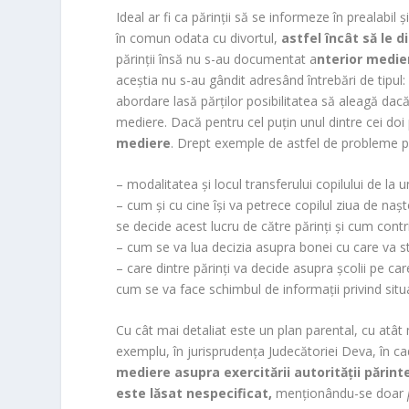
Ideal ar fi ca părinții să se informeze în prealabil 
în comun odata cu divortul,
astfel încât să le d
părinții însă nu s-au documentat a
nterior medier
aceștia nu s-au gândit adresând întrebări de tipul:
abordare lasă părților posibilitatea să aleagă dac
mediere. Dacă pentru cel puțin unul dintre cei do
mediere
. Drept exemple de astfel de probleme po
– modalitatea și locul transferului copilului de la un 
– cum și cu cine își va petrece copilul ziua de naș
se decide acest lucru de către părinți și cum contri
– cum se va lua decizia asupra bonei cu care va sta
– care dintre părinți va decide asupra școlii pe car
cum se va face schimbul de informații privind situa
Cu cât mai detaliat este un plan parental, cu atât 
exemplu, în jurisprudența Judecătoriei Deva, în c
mediere asupra exercitării autorității părint
este lăsat nespecificat,
menționându-se doar