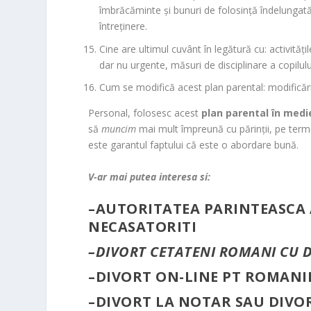
îmbrăcăminte și bunuri de folosință îndelungată
întreținere.
Cine are ultimul cuvânt în legătură cu: activități
dar nu urgente, măsuri de disciplinare a copilului
Cum se modifică acest plan parental: modificări
Personal, folosesc acest
plan parental în medie
să
mun
cim
mai mult împreună cu părinții, pe termen
este garantul faptului că este o abordare bună.
V-ar mai putea interesa si:
–
AUTORITATEA PARINTEASCA 
NECASATORITI
–
DIVORT CETATENI ROMANI CU D
–
DIVORT ON-LINE PT ROMANI
–
DIVORT LA NOTAR SAU DIVO