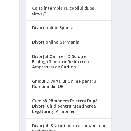
Ce se întâmplă cu copilul după
divorț?
Divorț online Spania
Divorț online Germania
Divorțul Online – O Soluție
Ecologică pentru Reducerea
Amprentei de Carbon
Ghidul Divorțului Online pentru
Românii din UE
Cum să Rămânem Prieteni După
Divorț: Ghid pentru Menținerea
Legăturii și Armoniei
Divorțul: Sfaturi pentru românii din
străinătate