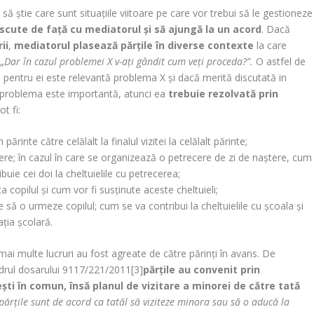
și să știe care sunt situațiile viitoare pe care vor trebui să le gestioneze
iscute de față cu mediatorul și să ajungă la un acord
. Dacă
ii
,
mediatorul plasează părțile în diverse contexte
la care
 „
Dar în cazul problemei X v-ați gândit cum veți proceda?”.
O astfel de
ă pentru ei este relevantă problema X și dacă merită discutată in
i problema este importantă, atunci ea
trebuie rezolvată prin
t fi:
părinte către celălalt la finalul vizitei la celălalt părinte;
tere; în cazul în care se organizează o petrecere de zi de naștere, cum
buie cei doi la cheltuielile cu petrecerea;
 copilul și cum vor fi susținute aceste cheltuieli;
e să o urmeze copilul; cum se va contribui la cheltuielile cu școala și
ția școlară.
mai multe lucruri au fost agreate de către părinți în avans. De
adrul dosarului 9117/221/2011[3]
părțile au convenit prin
ești în comun, însă planul de vizitare a minorei de către tată
părțile sunt de acord ca tatăl să viziteze minora sau să o aducă la