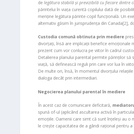
o
de
legătura stabilă și previzibilă cu fiecare dintre c
o
părintelui în viața curentă copilului dată de posi
m
menține legătura părinte-copil funcțională. Un e
alternativ găsim în jurisprudența din Canada[2],
Custodia comună obtinuta prin mediere
presu
divorțați, însă are implicații benefice emoționale 
prezent cum vor conlucra pe viitor în cadrul cust
Detalierea planului parental permite părinților să 
viață, să definească reguli prin care vor lua în viito
De multe ori, însă, în momentul divorțului relațiile
dialoga decât prin intermediari.
Negocierea planului parental în mediere
În acest caz de comunicare deficitară,
mediatorul
spună of-ul (aplicând ascultarea activă în particula
emoțiile. Oamenii care simt că sunt înțeleși au o ma
le crește capacitatea de a gândi rațional pentru a l