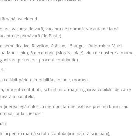
ăptămână, week-end.
colare: vacanța de vară, vacanța de toamnă, vacanța de iarnă
vacanța de primăvară (de Paște).
le semnificative: Revelion, Crăciun, 15 august (Adormirea Maicii
iua Marii Uniri), 6 decembrie (Moș Nicolae), ziua de naștere a mamei,
rganizare petrecere, procent contribuție).
etc.
 la celălalt părinte: modalități, locație, moment.
a, procent contribuții, schimb informații; îngrijirea copilului de către
ungată a părintelui.
enținerea legăturilor cu membrii familiei extinse precum bunici sau
ribuțiilor la cheltuieli.
ului.
lului pentru mamă și tată (contribuții în natură și în bani),