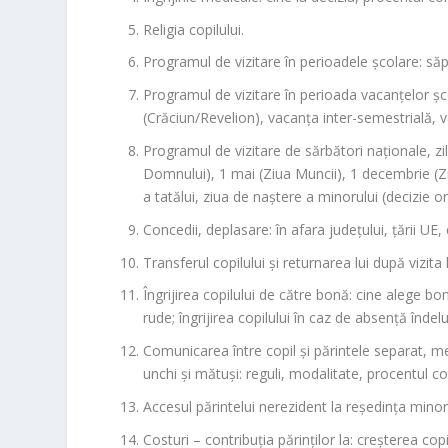
Religia copilului.
Programul de vizitare în perioadele școlare: s
Programul de vizitare în perioada vacanțelor ș
(Crăciun/Revelion), vacanța inter-semestrială, 
Programul de vizitare de sărbători naționale, zi
Domnului), 1 mai (Ziua Muncii), 1 decembrie (Z
a tatălui, ziua de naștere a minorului (decizie o
Concedii, deplasare: în afara județului, țării UE, 
Transferul copilului și returnarea lui după vizita
Îngrijirea copilului de către bonă: cine alege bon
rude; îngrijirea copilului în caz de absență îndel
Comunicarea între copil și părintele separat, m
unchi și mătuși: reguli, modalitate, procentul cont
Accesul părintelui nerezident la reședința minor
Costuri – contribuția părinților la: creșterea copi