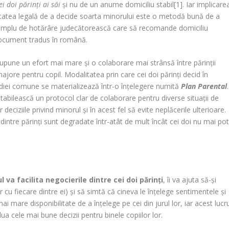
ei doi părinți ai săi
și nu de un anume domiciliu stabil[1]. Iar implicare
bilitatea legală de a decide soarta minorului este o metodă bună de a
xemplu de hotărâre judecătorească care să recomande domiciliu
 document tradus în română.
pune un efort mai mare și o colaborare mai strânsă între părinții
majore pentru copil. Modalitatea prin care cei doi părinți decid în
odiei comune se materializează într-o înțelegere numită
Plan Parental
.
stabilească un protocol clar de colaborare pentru diverse situații de
r deciziile privind minorul și în acest fel să evite neplăcerile ulterioare.
 dintre părinți sunt degradate într-atât de mult încât cei doi nu mai po
 va facilita negocierile dintre cei doi părinți
, îi va ajuta să-și
r cu fiecare dintre ei) și să simtă că cineva le înțelege sentimentele și
i mare disponibilitate de a înțelege pe cei din jurul lor, iar acest lucr
ua cele mai bune decizii pentru binele copiilor lor.