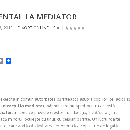
ENTAL LA MEDIATOR
8, 2013
|
DIVORȚ ONLINE
|
0
|
C
P
o
a
p
r
y
t
L
a
i
j
n
e
 exercita în comun autoritatea părintească asupra copiilor lor, adică s
k
a
u divorțul la mediator
, părinții care au optat pentru această
z
diator
, în ceea ce privește creșterea, educația, învățătura și alte
ă
dacă minorul locuiește cu unul, cu celălalt părinte. Un lucru foarte
ente, care arată că sănătatea emoțională a copilului este legată