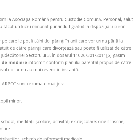
găsim la Asociația Română pentru Custodie Comună. Personal, salut
au făcut un lucru minunat punându-l gratuit la dispoziția tuturor.
pe care le pot întâlni doi părinți în anii care vor urma până la
atuit de către părinții care divorțează sau poate fi utilizat de către
a Judecătoriei Sectorului 3, în dosarul 11026/301/2011[6] găsim
d de mediere
întocmit conform planului parental propus de către
vul dosar nu au mai revenit în instanță.
 de ARPCC sunt rezumate mai jos:
copil minor.
chool, meditații școlare, activități extrașcolare: cine îl înscrie,
olare.
ontribuțiilor, schimb de informații medicale.