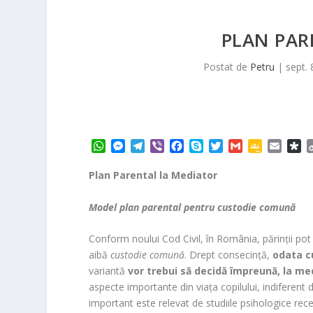
PLAN PAR
Postat de
Petru
|
sept. 
W
M
T
V
F
S
T
G
G
E
D
h
e
e
i
a
k
w
m
o
m
i
a
s
l
b
c
y
i
a
o
a
a
Plan Parental la Mediator
t
s
e
e
e
p
t
i
g
i
s
s
e
g
r
b
e
t
l
l
l
p
Model plan parental pentru custodie comună
A
n
r
o
e
e
o
p
g
a
o
r
C
r
Conform noului Cod Civil, în România, părinții pot
p
e
m
k
l
a
aibă
custodie comună
.
Drept consecință,
odata c
r
a
variantă
vor trebui să decidă împreună, la me
s
s
aspecte importante din viața copilului, indiferent 
r
important este relevat de studiile psihologice rec