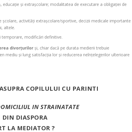
, educație și extrașcolare; modalitatea de executare a obligației de
le școlare, activități extrașcolare/sportive, decizii medicale importante
, altele.
 temporare, modificări definitive.
rea divorțurilor
și, chiar dacă pe durata medierii trebuie
 mediu și lung satisfacția lor și reducerea neînțelegerilor ulterioare
ASUPRA COPILULUI CU PARINTI
OMICILIUL IN STRAINATATE
I DIN DIASPORA
RT LA MEDIATOR ?