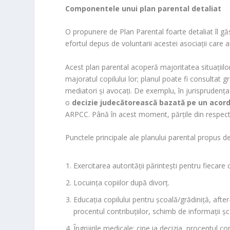
Componentele unui plan parental detaliat
O propunere de Plan Parental foarte detaliat îl 
efortul depus de voluntarii acestei asociații care 
Acest plan parental acoperă majoritatea situațiilor 
majoratul copilului lor; planul poate fi consultat gr
mediatori și avocați. De exemplu, în jurisprudenț
o
decizie judecătorească bazată pe un acor
ARPCC. Până în acest moment, părțile din respecti
Punctele principale ale planului parental propus
Exercitarea autorității părintești pentru fiecare 
Locuința copiilor după divorț.
Educația copilului pentru școală/grădiniță, after-s
procentul contribuțiilor, schimb de informații șc
Îngrijirile medicale: cine ia decizia, procentul c