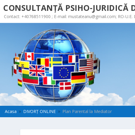
CONSULTANȚĂ PSIHO-JURIDICĂ D
Contact: +40768511900 ; E-mail:
mustateanu@gmail.com
; RO-U.E.
Acasa
DIVORȚ ONLINE
Plan Parental la Mediator
9
9