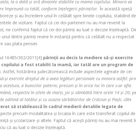
asta, la o dată și oră dinainte stabilite cu mama copilului. Minora va
ere împreună cu tatăl, conform înțelegerii părinților.
În această speță
boreze și au încredere unul în celălalt spre binele copilului, stabilind d
le de vizitare. Faptul că cei doi parteneri nu au mai revenit la
l, ne confirmă faptul că cei doi părinți au luat o decizie înțeleaptă. Di
e unul dintre părinți revine în instanță pentru că celălalt nu a respectat
e sau plata pensiei.
sarul 16485/302/2011[4]
părinții au decis la mediere să-și exercite
copilului a fost stabilit la mamă, iar tatăl are un program de
t
. Astfel, hotărârea judecătorească include aspectele agreate de cei
să-și exercite dreptul de a avea legături personale cu minora astfel: pri
a acestuia, a bunicilor paterni, precum și în orice loc în care s-ar afla
ămână, respectiv în zilele de marți, joi și sâmbătă între orele 14 și 20; p
e odihnă al tatălui și cu ocazia sărbătorilor de Crăciun și Paști, câte
ferat să stabilească în cadrul medierii detaliile legate de
specte precum modalitatea și locația în care este transferat copilul de
niță și școlarizare și altele. Faptul că acești părinți nu au mai revenit î
iu că au luat o decizie înțeleaptă.