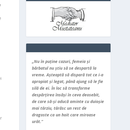
e
e
,
„Nu în puţine cazuri, femeia şi
bărbatul nu ştiu să se despartă la
vreme. Aşteaptă să dispară tot ce i-a
i
apropiat şi legat, până ajung să le fie
silă de ei. În loc să transforme
despărţirea însăşi în ceva deosebit,
de care să-şi aducă aminte cu duioşie
mai târziu, târăsc un rest de
dragoste ca un hoit care miroase
r
urât.”