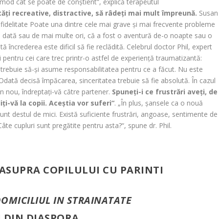
în mod cât se poate de conştient“, explică terapeutul
tăţi recreative, distractive, să râdeţi mai mult împreună.
Susan
nfidelitate Poate una dintre cele mai grave şi mai frecvente probleme
 o dată sau de mai multe ori, că a fost o aventură de-o noapte sau o
ă încrederea este dificil să fie reclădită. Celebrul doctor Phil, expert
i pentru cei care trec printr-o astfel de experienţă traumatizantă:
el trebuie să-şi asume responsabilitatea pentru ce a făcut. Nu este
 Odată decisă împăcarea, sinceritatea trebuie să fie absolută. În cazul
in nou, îndreptaţi-vă către partener.
Spuneţi-i ce frustrări aveţi, de
ţi-vă la copii. Aceştia vor suferi“
. „În plus, şansele ca o nouă
 sunt destul de mici. Există suficiente frustrări, angoase, sentimente de
 Câte cupluri sunt pregătite pentru asta?“, spune dr. Phil.
ASUPRA COPILULUI CU PARINTI
OMICILIUL IN STRAINATATE
I DIN DIASPORA