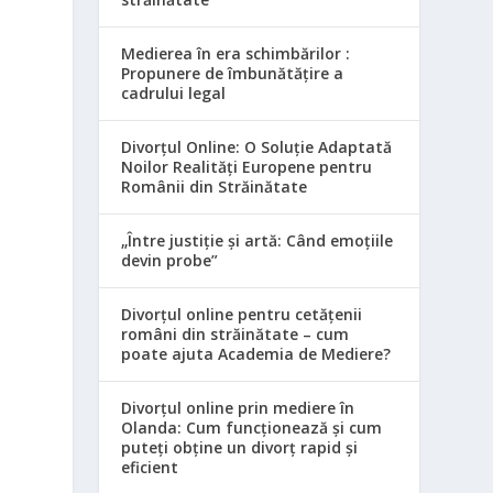
Medierea în era schimbărilor :
Propunere de îmbunătățire a
cadrului legal
Divorțul Online: O Soluție Adaptată
Noilor Realități Europene pentru
Românii din Străinătate
„Între justiție și artă: Când emoțiile
devin probe”
Divorțul online pentru cetățenii
români din străinătate – cum
poate ajuta Academia de Mediere?
Divorțul online prin mediere în
Olanda: Cum funcționează și cum
puteți obține un divorț rapid și
eficient