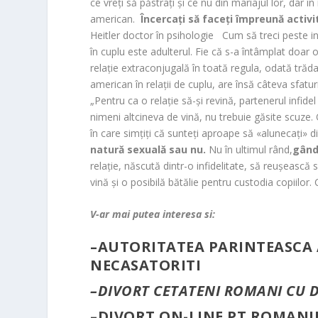
ce vreţi să păstraţi şi ce nu din mariajul lor, dar 
american.
Încercaţi să faceţi împreună activi
Heitler doctor în psihologie Cum să treci peste i
în cuplu este adulterul. Fie că s-a întâmplat doar
relaţie extraconjugală în toată regula, odată trădat
american în relaţii de cuplu, are însă câteva sfatur
„Pentru ca o relaţie să-şi revină, partenerul infid
nimeni altcineva de vină, nu trebuie găsite scuze.
în care simţiţi că sunteţi aproape să «alunecaţi» d
natură sexuală sau nu.
Nu în ultimul rând,
gândi
relaţie, născută dintr-o infidelitate, să reuşească
vină şi o posibilă bătălie pentru custodia copiilor.
V-ar mai putea interesa si:
–
AUTORITATEA PARINTEASCA 
NECASATORITI
–
DIVORT CETATENI ROMANI CU D
–
DIVORT ON-LINE PT ROMANI