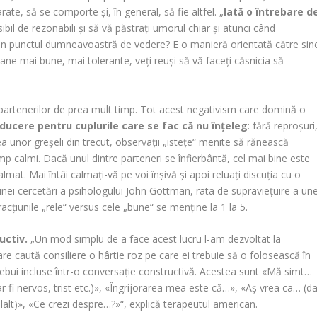
arate, să se comporte şi, în general, să fie altfel. „
Iată o întrebare d
osibil de rezonabili şi să vă păstraţi umorul chiar şi atunci când
 din punctul dumneavoastră de vedere? E o manieră orientată către sin
ane mai bune, mai tolerante, veţi reuşi să vă faceţi căsnicia să
i partenerilor de prea mult timp. Tot acest negativism care domină o
ducere pentru cuplurile care se fac că nu înţeleg
: fără reproşuri
irea unor greşeli din trecut, observaţii „isteţe“ menite să rănească
mp calmi. Dacă unul dintre parteneri se înfierbântă, cel mai bine este
almat. Mai întâi calmaţi-vă pe voi înşivă şi apoi reluaţi discuţia cu o
t unei cercetări a psihologului John Gottman, rata de supravieţuire a une
racţiunile „rele“ versus cele „bune“ se menţine la 1 la 5.
uctiv.
„Un mod simplu de a face acest lucru l-am dezvoltat la
are caută consiliere o hârtie roz pe care ei trebuie să o folosească în
r trebui incluse într-o conversaţie constructivă. Acestea sunt «Mă simt…
 fi nervos, trist etc.)», «Îngrijorarea mea este că…», «Aş vrea ca… (da
ălalt)», «Ce crezi despre…?»“, explică terapeutul american.