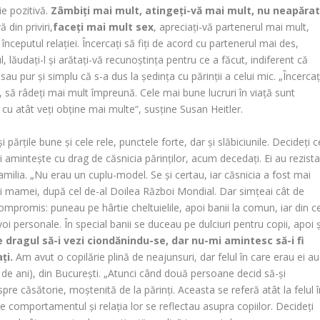
ie pozitivă.
Zâmbiţi mai mult, atingeţi-vă mai mult, nu neapăra
ă din priviri,
faceţi mai mult sex
, apreciaţi-vă partenerul mai mult,
nceputul relaţiei. Încercaţi să fiţi de acord cu partenerul mai des,
ul, lăudaţi-l şi arătaţi-vă recunoştinţa pentru ce a făcut, indiferent că
sau pur şi simplu că s-a dus la şedinţa cu părinţii a celui mic. „Încercaţ
e, să râdeţi mai mult împreună. Cele mai bune lucruri în viaţă sunt
i, cu atât veţi obţine mai multe“, susţine Susan Heitler.
 şi părţile bune şi cele rele, punctele forte, dar şi slăbiciunile. Decideţi c
îşi aminteşte cu drag de căsnicia părinţilor, acum decedaţi. Ei au rezista
milia. „Nu erau un cuplu-model. Se şi certau, iar căsnicia a fost mai
i mamei, după cel de-al Doilea Război Mondial. Dar simţeai cât de
ompromis: puneau pe hârtie cheltuielile, apoi banii la comun, iar din c
oi personale. În special banii se duceau pe dulciuri pentru copii, apoi ş
 dragul să-i vezi ciondănindu-se, dar nu-mi amintesc să-i fi
ţi.
Am avut o copilărie plină de neajunsuri, dar felul în care erau ei au
5 de ani), din Bucureşti. „Atunci când două persoane decid să-şi
re căsătorie, moştenită de la părinţi. Aceasta se referă atât la felul î
care comportamentul şi relaţia lor se reflectau asupra copiilor. Decideţi