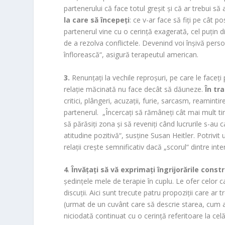
partenerului că face totul greşit şi că ar trebui să 
la care să începeţi
: ce v-ar face să fiţi pe cât p
partenerul vine cu o cerinţă exagerată, cel puţin
de a rezolva conflictele. Devenind voi înşivă perso
înflorească“, asigură terapeutul american.
3.
Renunţaţi la vechile reproşuri, pe care le faceţ
relaţie măcinată nu face decât să dăuneze.
În tra
critici, plângeri, acuzaţii, furie, sarcasm, reamint
partenerul. „Încercaţi să rămâneţi cât mai mult ti
să părăsiţi zona şi să reveniţi când lucrurile s-au c
atitudine pozitivă“, susţine Susan Heitler. Potrivi
relaţii creşte semnificativ dacă „scorul“ dintre inte
4
.
Învăţaţi să vă exprimaţi îngrijorările constr
şedinţele mele de terapie în cuplu. Le ofer celor c
discuţii. Aici sunt trecute patru propoziţii care a
(urmat de un cuvânt care să descrie starea, cum ar
niciodată continuat cu o cerinţă referitoare la cel