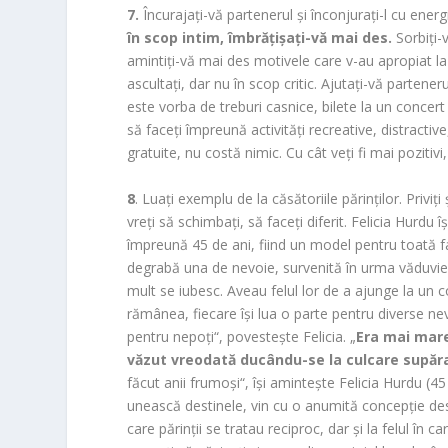
7.
Încurajaţi-vă partenerul şi înconjuraţi-l cu energ
în scop intim, îmbrăţişaţi-vă mai des.
Sorbiţi-v
amintiţi-vă mai des motivele care v-au apropiat la î
ascultaţi, dar nu în scop critic. Ajutaţi-vă partener
este vorba de treburi casnice, bilete la un concert 
să faceţi împreună activităţi recreative, distractiv
gratuite, nu costă nimic. Cu cât veţi fi mai pozitiv
8
. Luaţi exemplu de la căsătoriile părinţilor. Priviţi
vreţi să schimbaţi, să faceţi diferit. Felicia Hurdu 
împreună 45 de ani, fiind un model pentru toată fa
degrabă una de nevoie, survenită în urma văduvie
mult se iubesc. Aveau felul lor de a ajunge la un c
rămânea, fiecare îşi lua o parte pentru diverse nev
pentru nepoţi“, povesteşte Felicia. „
Era mai mare
văzut vreodată ducându-se la culcare supăra
făcut anii frumoşi“, îşi aminteşte Felicia Hurdu (4
unească destinele, vin cu o anumită concepţie desp
care părinţii se tratau reciproc, dar şi la felul în 