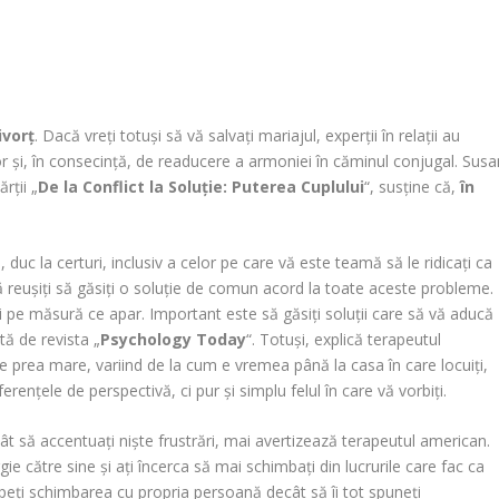
ivorţ
. Dacă vreţi totuşi să vă salvaţi mariajul, experţii în relaţii au
r şi, în consecinţă, de readucere a armoniei în căminul conjugal. Susa
rţii „
De la Conflict la Soluţie: Puterea Cuplului
“, susţine că,
în
 duc la certuri, inclusiv a celor pe care vă este teamă să le ridicaţi ca
că reuşiţi să găsiţi o soluţie de comun acord la toate aceste probleme.
noi pe măsură ce apar. Important este să găsiţi soluţii care să vă aducă
tă de revista „
Psychology Today
“. Totuşi, explică terapeutul
 prea mare, variind de la cum e vremea până la casa în care locuiţi,
erenţele de perspectivă, ci pur şi simplu felul în care vă vorbiţi.
t să accentuaţi nişte frustrări, mai avertizează terapeutul american.
e către sine şi aţi încerca să mai schimbaţi din lucrurile care fac ca
peţi schimbarea cu propria persoană decât să îi tot spuneţi