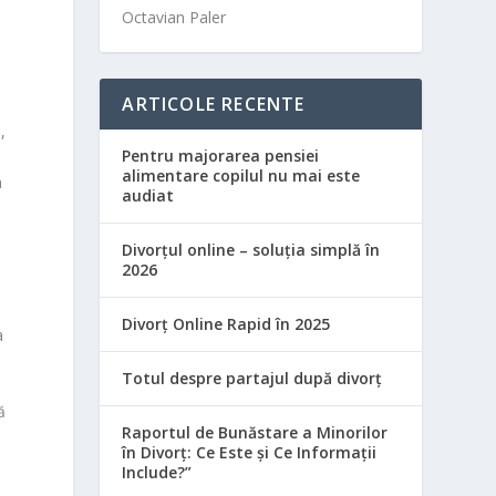
Octavian Paler
ARTICOLE RECENTE
,
Pentru majorarea pensiei
alimentare copilul nu mai este
a
audiat
Divorțul online – soluția simplă în
2026
Divorț Online Rapid în 2025
a
Totul despre partajul după divorț
ă
Raportul de Bunăstare a Minorilor
în Divorț: Ce Este și Ce Informații
Include?”