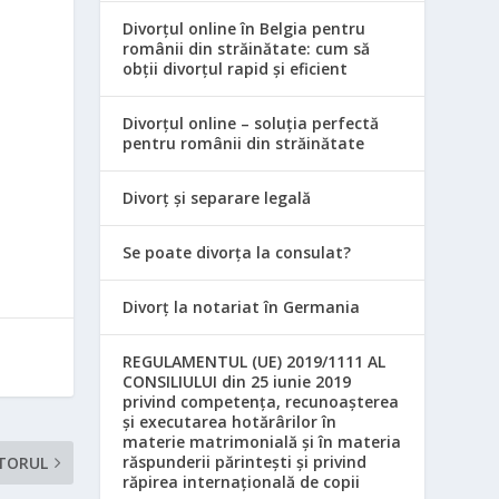
Divorțul online în Belgia pentru
românii din străinătate: cum să
obții divorțul rapid și eficient
Divorțul online – soluția perfectă
pentru românii din străinătate
Divorț și separare legală
Se poate divorța la consulat?
Divorț la notariat în Germania
REGULAMENTUL (UE) 2019/1111 AL
CONSILIULUI din 25 iunie 2019
privind competența, recunoașterea
și executarea hotărârilor în
materie matrimonială și în materia
răspunderii părintești și privind
TORUL
răpirea internațională de copii