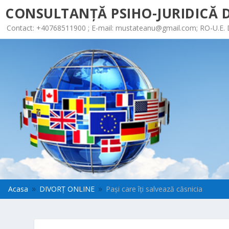
CONSULTANȚĂ PSIHO-JURIDICĂ D
Contact: +40768511900 ; E-mail:
mustateanu@gmail.com
; RO-U.E.
Acasa
DIVORȚ ONLINE
Paşi care îţi salvează căsnicia
9
9