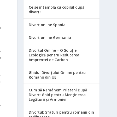
t
Ce se întâmplă cu copilul după
divorț?
Divorț online Spania
i
Divorț online Germania
Divorțul Online – O Soluție
e
Ecologică pentru Reducerea
t
Amprentei de Carbon
Ghidul Divorțului Online pentru
e
Românii din UE
i
Cum să Rămânem Prieteni După
Divorț: Ghid pentru Menținerea
Legăturii și Armoniei
n
Divorțul: Sfaturi pentru românii din
străinătate