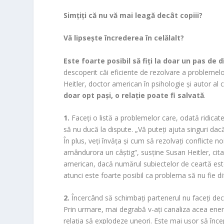
o
o
Simţiţi că nu vă mai leagă decât copiii?
m
Vă lipseşte încrederea în celălalt?
Este foarte posibil să fiţi la doar un pas de d
descoperit căi eficiente de rezolvare a problemelo
Heitler, doctor american în psihologie şi autor al că
doar opt paşi, o relaţie poate fi salvată
.
1.
Faceţi o listă a problemelor care, odată ridicate,
să nu ducă la dispute. „Vă puteţi ajuta singuri da
În plus, veţi învăţa şi cum să rezolvaţi conflicte 
amândurora un câştig“, susţine Susan Heitler, cita
american, dacă numărul subiectelor de ceartă este
atunci este foarte posibil ca problema să nu fie dif
2.
Încercând să schimbaţi partenerul nu faceţi decâ
Prin urmare, mai degrabă v-aţi canaliza acea energi
relaţia să explodeze uneori. Este mai uşor să înce