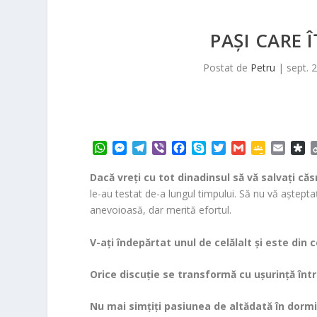
PAŞI CARE 
Postat de
Petru
|
sept. 
W
M
T
V
F
S
T
G
G
E
D
h
e
e
i
a
k
w
m
o
m
i
a
s
l
b
c
y
i
a
o
a
a
Dacă vreţi cu tot dinadinsul să vă salvaţi căs
t
s
e
e
e
p
t
i
g
i
s
le-au testat de-a lungul timpului. Să nu vă aştepta
s
e
g
r
b
e
t
l
l
l
p
anevoioasă, dar merită efortul.
A
n
r
o
e
e
o
p
g
a
o
r
C
r
V-aţi îndepărtat unul de celălalt şi este din
p
e
m
k
l
a
r
a
Orice discuţie se transformă cu uşurinţă înt
s
s
r
Nu mai simţiţi pasiunea de altădată în dorm