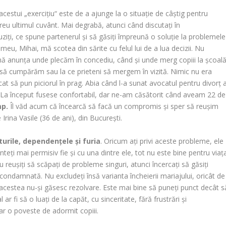
cestui „exerciţiu“ este de a ajunge la o situaţie de câştig pentru
reu ultimul cuvânt. Mai degrabă, atunci când discutaţi în
auziţi, ce spune partenerul şi să găsiţi împreună o soluţie la problemele
l meu, Mihai, mă scotea din sărite cu felul lui de a lua decizii. Nu
mă anunţa unde plecăm în concediu, când şi unde merg copiii la şcoală
e să cumpărăm sau la ce prieteni să mergem în vizită. Nimic nu era
at să pun piciorul în prag. Abia când l-a sunat avocatul pentru divorţ 
. La început fusese confortabil, dar ne-am căsătorit când aveam 22 de
mp.
Îl văd acum că încearcă să facă un compromis şi sper să reuşim
ina Vasile (36 de ani), din Bucureşti.
nturile, dependenţele şi furia
. Oricum aţi privi aceste probleme, ele
eţi mai permisiv fie şi cu una dintre ele, tot nu este bine pentru viaţ
nu reuşiţi să scăpaţi de probleme singuri, atunci încercaţi să găsiţi
e condamnată. Nu excludeţi însă varianta încheierii mariajului, oricât de
 acestea nu-şi găsesc rezolvare. Este mai bine să puneţi punct decât s
ar fi să o luaţi de la capăt, cu sinceritate, fără frustrări şi
ar o poveste de adormit copiii.