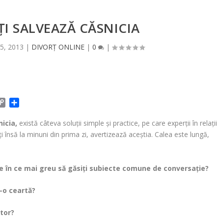
ÎŢI SALVEAZĂ CĂSNICIA
25, 2013
|
DIVORȚ ONLINE
|
0
|
C
P
o
a
p
r
nicia,
există câteva soluţii simple şi practice, pe care experţii în relaţii
y
t
ţi însă la minuni din prima zi, avertizează aceştia. Calea este lungă,
L
a
i
j
n
e
 ce în ce mai greu să găsiţi subiecte comune de conversaţie?
k
a
z
r-o ceartă?
ă
itor?