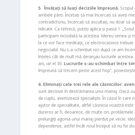
5
.
Învăţaţi să luaţi deciziile împreună.
Scopul a
ambele părţi. Încetaţi să mai încercaţi să aveţi me
contradictoriu, încercaţi să ascultaţi, nu doar să 
ridicate. Ca tehnică, puteţi aplica şi pasul 1. „Soţu
participam niciodată la acestea. Mereu venea şi 
la ce vor face meditaţii, ce electrocasnice trebui
negociabil. Nu s-a schimbat nici după ce am încerc
înţeles cât de mult mă deranjau lucrurile acestea
ani, iar el 30.
Lucrurile s-au schimbat între ti
împreună să trecem peste acest hop“, povesteşte Ir
6.
Eliminaţi cele trei rele ale căsniciilor: ave
sunt decisive în destrămarea unui mariaj. Dacă sunt
de cuplu, avertizează specialiştii. În cazul în care 
ajutor de specialitate, altfel căsnicia voastră est
dureros ar fi, deoarece, de multe ori, problemele
prelungiţi agonia unui mariaj pierdut pe vecie. Ideal 
dependenţe, astfel încât noul început să nu fie do