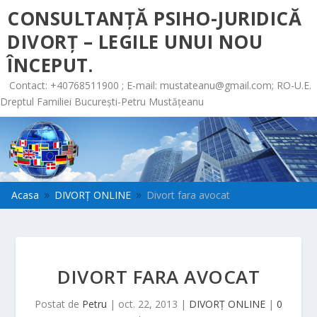
CONSULTANȚĂ PSIHO-JURIDICĂ
DIVORȚ – LEGILE UNUI NOU
ÎNCEPUT.
Contact: +40768511900 ; E-mail:
mustateanu@gmail.com
; RO-U.E.
Dreptul Familiei București-Petru Mustățeanu
Acasa
DIVORȚ ONLINE
Divort fara avocat
9
9
DIVORT FARA AVOCAT
Postat de
Petru
|
oct. 22, 2013
|
DIVORȚ ONLINE
|
0