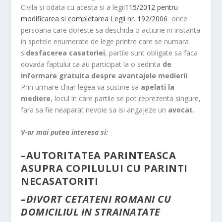
Civila si odata cu acesta si a legii
115/2012 pentru
modificarea si completarea Legii nr. 192/2006
orice
persoana care doreste sa deschida o actiune in instanta
in spetele enumerate de lege printre care se numara
si
desfacerea casatoriei
, partile sunt obligate sa faca
dovada faptului ca au participat la o sedinta
de
informare gratuita despre avantajele medierii
.
Prin urmare chiar legea va sustine sa
apelati la
mediere
, locul in care partile se pot reprezenta singure,
fara sa fie neaparat nevoie sa isi angajeze un
avocat
.
V-ar mai putea interesa si:
–
AUTORITATEA PARINTEASCA
ASUPRA COPILULUI CU PARINTI
NECASATORITI
–
DIVORT CETATENI ROMANI CU
DOMICILIUL IN STRAINATATE