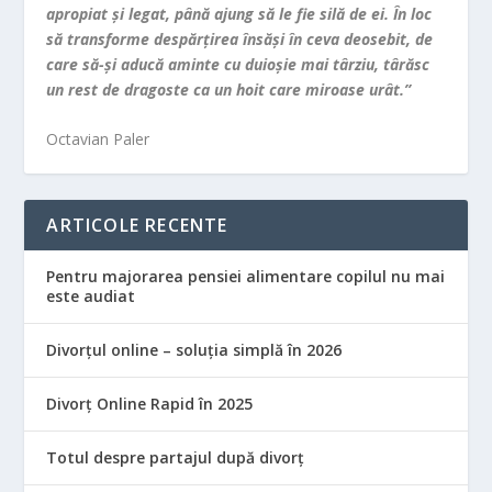
apropiat şi legat, până ajung să le fie silă de ei. În loc
să transforme despărţirea însăşi în ceva deosebit, de
care să-şi aducă aminte cu duioşie mai târziu, târăsc
un rest de dragoste ca un hoit care miroase urât.”
Octavian Paler
ARTICOLE RECENTE
Pentru majorarea pensiei alimentare copilul nu mai
este audiat
Divorțul online – soluția simplă în 2026
Divorț Online Rapid în 2025
Totul despre partajul după divorț