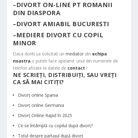
–
DIVORT ON-LINE PT ROMANII
DIN DIASPORA
–
DIVORT AMIABIL BUCURESTI
–
MEDIERE DIVORT CU COPIL
MINOR
Daca doriti sa solicitati un
mediator
din
echipa
noastra
o puteti face apeland unul din numerele de
telefon afisate la datele de
contact
!
NE SCRIEȚI, DISTRIBUIȚI, SAU VREȚI
CA SĂ MAI CITIȚI?
Divorț online Spania
Divorț online Germania
Divorț Online Rapid în 2025
Ce se întâmplă cu copilul după divorț?
Totul despre partajul după divorț