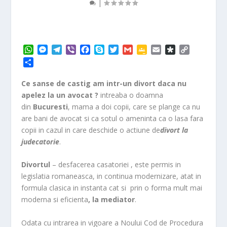
|
W
M
T
V
F
S
T
G
G
E
D
C
h
e
e
i
a
k
w
m
o
m
i
o
P
a
s
l
b
c
y
i
a
o
a
a
p
a
t
s
e
e
e
p
t
i
g
i
s
y
r
Ce sanse de castig am intr-un divort daca nu
s
e
g
r
b
e
t
l
l
l
p
L
t
apelez la un avocat ?
intreaba o doamna
A
n
r
o
e
e
o
i
a
din
Bucuresti
, mama a doi copii, care se plange ca nu
p
g
a
o
r
C
r
n
j
are bani de avocat si ca sotul o ameninta ca o lasa fara
p
e
m
k
l
a
k
e
r
a
copii in cazul in care deschide o actiune de
divort la
a
s
judecatorie
.
z
s
ă
r
Divortul
– desfacerea casatoriei , este permis in
o
legislatia romaneasca, in continua modernizare, atat in
o
formula clasica in instanta cat si prin o forma mult mai
m
moderna si eficienta
, la mediator
.
Odata cu intrarea in vigoare a Noului Cod de Procedura