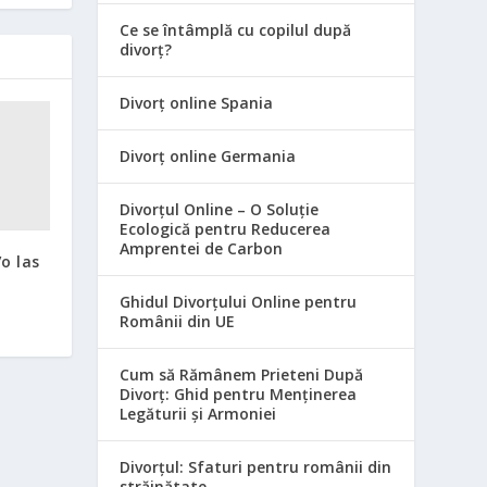
Ce se întâmplă cu copilul după
divorț?
Divorț online Spania
Divorț online Germania
Divorțul Online – O Soluție
Ecologică pentru Reducerea
Amprentei de Carbon
/o las
Ghidul Divorțului Online pentru
Românii din UE
Cum să Rămânem Prieteni După
Divorț: Ghid pentru Menținerea
Legăturii și Armoniei
Divorțul: Sfaturi pentru românii din
străinătate