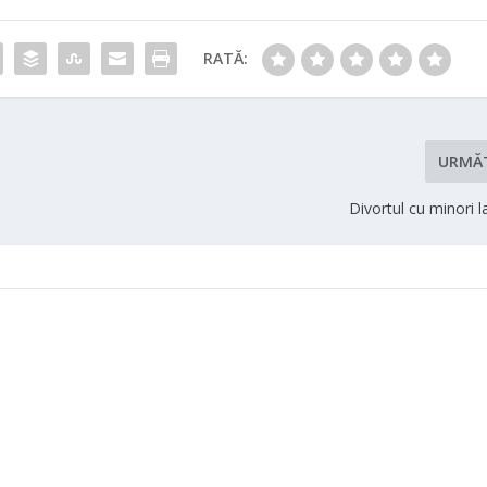
RATĂ:
URMĂ
Divortul cu minori 