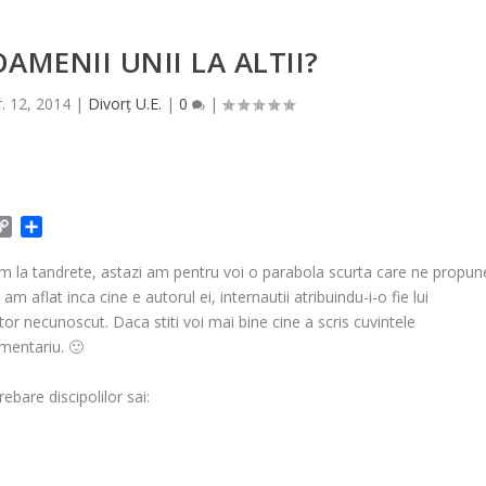
OAMENII UNII LA ALTII?
r. 12, 2014
|
Divorț U.E.
|
0
|
C
P
o
a
p
r
em la tandrete, astazi am pentru voi o parabola scurta care ne propun
y
t
am aflat inca cine e autorul ei, internautii atribuindu-i-o fie lui
L
a
or necunoscut. Daca stiti voi mai bine cine a scris cuvintele
i
j
omentariu. 🙂
n
e
k
a
ebare discipolilor sai:
z
ă