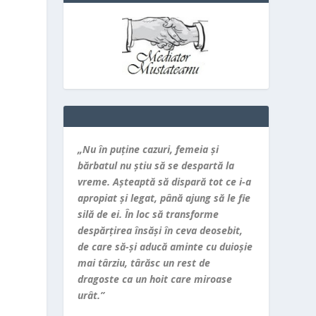
.
„Nu în puţine cazuri, femeia şi
bărbatul nu ştiu să se despartă la
vreme. Aşteaptă să dispară tot ce i-a
apropiat şi legat, până ajung să le fie
silă de ei. În loc să transforme
despărţirea însăşi în ceva deosebit,
de care să-şi aducă aminte cu duioşie
mai târziu, târăsc un rest de
dragoste ca un hoit care miroase
urât.”