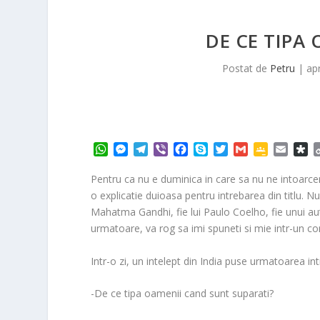
DE CE TIPA 
Postat de
Petru
|
ap
W
M
T
V
F
S
T
G
G
E
D
h
e
e
i
a
k
w
m
o
m
i
a
s
l
b
c
y
i
a
o
a
a
Pentru ca nu e duminica in care sa nu ne intoarc
t
s
e
e
e
p
t
i
g
i
s
o explicatie duioasa pentru intrebarea din titlu. Nu 
s
e
g
r
b
e
t
l
l
l
p
Mahatma Gandhi, fie lui Paulo Coelho, fie unui aut
A
n
r
o
e
e
o
urmatoare, va rog sa imi spuneti si mie intr-un c
p
g
a
o
r
C
r
p
e
m
k
l
a
Intr-o zi, un intelept din India puse urmatoarea intr
r
a
s
s
-De ce tipa oamenii cand sunt suparati?
r