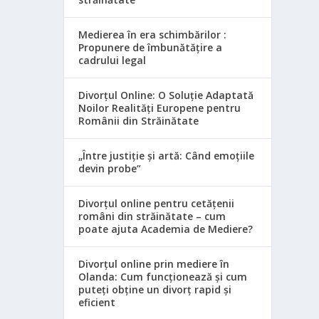
Medierea în era schimbărilor :
Propunere de îmbunătățire a
cadrului legal
Divorțul Online: O Soluție Adaptată
Noilor Realități Europene pentru
Românii din Străinătate
„Între justiție și artă: Când emoțiile
devin probe”
Divorțul online pentru cetățenii
români din străinătate – cum
poate ajuta Academia de Mediere?
Divorțul online prin mediere în
Olanda: Cum funcționează și cum
puteți obține un divorț rapid și
eficient