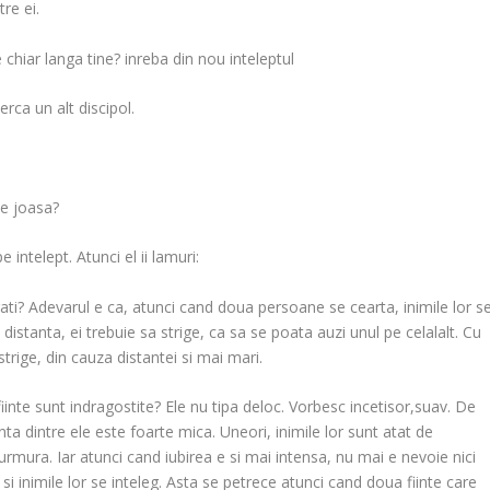
re ei.
 chiar langa tine? inreba din nou inteleptul
erca un alt discipol.
ce joasa?
 intelept. Atunci el ii lamuri:
rati? Adevarul e ca, atunci cand doua persoane se cearta, inimile lor s
istanta, ei trebuie sa strige, ca sa se poata auzi unul pe celalalt. Cu
trige, din cauza distantei si mai mari.
iinte sunt indragostite? Ele nu tipa deloc. Vorbesc incetisor,suav. De
nta dintre ele este foarte mica. Uneori, inimile lor sunt atat de
mura. Iar atunci cand iubirea e si mai intensa, nu mai e nevoie nici
 inimile lor se inteleg. Asta se petrece atunci cand doua fiinte care