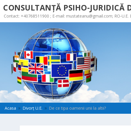
CONSULTANȚĂ PSIHO-JURIDICĂ D
Contact: +40768511900 ; E-mail:
mustateanu@gmail.com
; RO-U.E.
Acasa
Divorț U.E.
De ce tipa oamenii unii la altii?
9
9