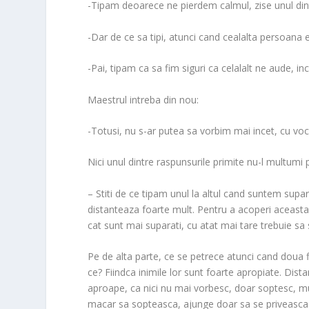
o
-Tipam deoarece ne pierdem calmul, zise unul dint
o
m
-Dar de ce sa tipi, atunci cand cealalta persoana e
-Pai, tipam ca sa fim siguri ca celalalt ne aude, inc
Maestrul intreba din nou:
-Totusi, nu s-ar putea sa vorbim mai incet, cu vo
Nici unul dintre raspunsurile primite nu-l multumi pe
– Stiti de ce tipam unul la altul cand suntem supa
distanteaza foarte mult. Pentru a acoperi aceasta d
cat sunt mai suparati, cu atat mai tare trebuie sa s
Pe de alta parte, ce se petrece atunci cand doua f
ce? Fiindca inimile lor sunt foarte apropiate. Dista
aproape, ca nici nu mai vorbesc, doar soptesc, mur
macar sa sopteasca, ajunge doar sa se priveasca si