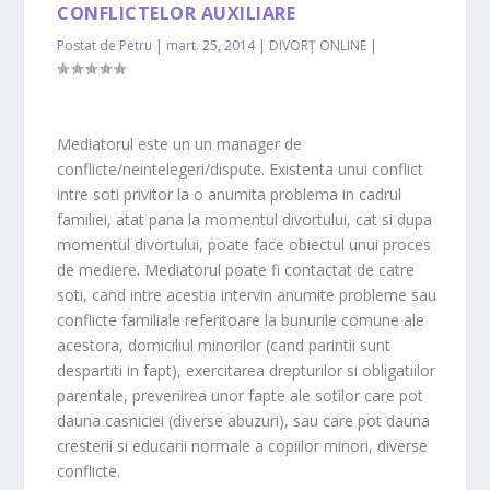
CONFLICTELOR AUXILIARE
Postat de
Petru
|
mart. 25, 2014
|
DIVORȚ ONLINE
|
Mediatorul este un un manager de
conflicte/neintelegeri/dispute. Existenta unui conflict
intre soti privitor la o anumita problema in cadrul
familiei, atat pana la momentul divortului, cat si dupa
momentul divortului, poate face obiectul unui proces
de mediere. Mediatorul poate fi contactat de catre
soti, cand intre acestia intervin anumite probleme sau
conflicte familiale referitoare la bunurile comune ale
acestora, domiciliul minorilor (cand parintii sunt
despartiti in fapt), exercitarea drepturilor si obligatiilor
parentale, prevenirea unor fapte ale sotilor care pot
dauna casniciei (diverse abuzuri), sau care pot dauna
cresterii si educarii normale a copiilor minori, diverse
conflicte.