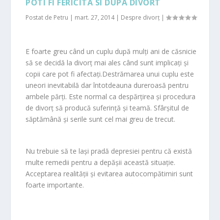
POTI FI FERICITA SI DUPA DIVORT
Postat de
Petru
|
mart. 27, 2014
|
Despre divorț
|
E foarte greu când un cuplu după mulţi ani de căsnicie
să se decidă la divorţ mai ales când sunt implicaţi şi
copii care pot fi afectaţi.Destrămarea unui cuplu este
uneori inevitabilă dar întotdeauna dureroasă pentru
ambele părţi. Este normal ca despărţirea şi procedura
de divorţ să producă suferinţă şi teamă. Sfârşitul de
săptămână şi serile sunt cel mai greu de trecut.
Nu trebuie să te laşi pradă depresiei pentru că există
multe remedii pentru a depăşii această situaţie.
Acceptarea realităţii şi evitarea autocompătimiri sunt
foarte importante.