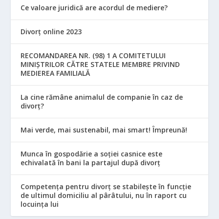
Ce valoare juridică are acordul de mediere?
Divorț online 2023
RECOMANDAREA NR. (98) 1 A COMITETULUI
MINIŞTRILOR CĂTRE STATELE MEMBRE PRIVIND
MEDIEREA FAMILIALĂ
La cine rămâne animalul de companie în caz de
divorț?
Mai verde, mai sustenabil, mai smart! Împreună!
Munca în gospodărie a soției casnice este
echivalată în bani la partajul după divorț
Competența pentru divorț se stabilește în funcție
de ultimul domiciliu al pârâtului, nu în raport cu
locuinţa lui