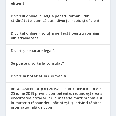
eficient
Divorțul online în Belgia pentru românii din
străinătate: cum să obții divorțul rapid și eficient
Divorțul online – soluția perfectă pentru românii
din străinătate
Divorț și separare legală
Se poate divorța la consulat?
Divorț la notariat în Germania
REGULAMENTUL (UE) 2019/1111 AL CONSILIULUI din
25 iunie 2019 privind competența, recunoașterea și
executarea hotărârilor în materie matrimonială și
în materia răspunderii părintești și privind răpirea
internațională de copii