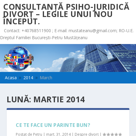
CONSULTANȚĂ PSIHO-JURIDICĂ
DIVORȚ – LEGILE UNUI NOU
ÎNCEPUT.
Contact: +40768511900 ; E-mail:
mustateanu@gmail.com
; RO-U.E.
Dreptul Familiei București-Petru Mustățeanu
Acasa
2014
March
9
9
LUNĂ:
MARTIE 2014
CE TE FACE UN PARINTE BUN?
Postat de
Petru
|
mart. 31, 2014
|
Despre divorț
|