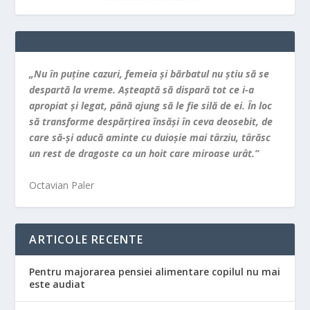
„Nu în puţine cazuri, femeia şi bărbatul nu ştiu să se
despartă la vreme. Aşteaptă să dispară tot ce i-a
apropiat şi legat, până ajung să le fie silă de ei. În loc
să transforme despărţirea însăşi în ceva deosebit, de
care să-şi aducă aminte cu duioşie mai târziu, târăsc
un rest de dragoste ca un hoit care miroase urât.”
Octavian Paler
ARTICOLE RECENTE
Pentru majorarea pensiei alimentare copilul nu mai
este audiat