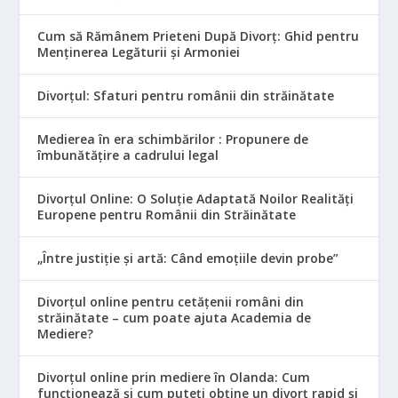
Cum să Rămânem Prieteni După Divorț: Ghid pentru
Menținerea Legăturii și Armoniei
Divorțul: Sfaturi pentru românii din străinătate
Medierea în era schimbărilor : Propunere de
îmbunătățire a cadrului legal
Divorțul Online: O Soluție Adaptată Noilor Realități
Europene pentru Românii din Străinătate
„Între justiție și artă: Când emoțiile devin probe”
Divorțul online pentru cetățenii români din
străinătate – cum poate ajuta Academia de
Mediere?
Divorțul online prin mediere în Olanda: Cum
funcționează și cum puteți obține un divorț rapid și