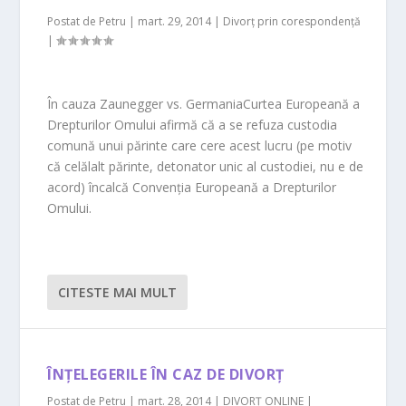
Postat de
Petru
|
mart. 29, 2014
|
Divorț prin corespondență
|
În cauza Zaunegger vs. GermaniaCurtea Europeană a
Drepturilor Omului afirmă că a se refuza custodia
comună unui părinte care cere acest lucru (pe motiv
că celălalt părinte, detonator unic al custodiei, nu e de
acord) încalcă Convenţia Europeană a Drepturilor
Omului.
CITESTE MAI MULT
ÎNŢELEGERILE ÎN CAZ DE DIVORŢ
Postat de
Petru
|
mart. 28, 2014
|
DIVORȚ ONLINE
|