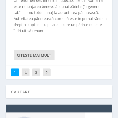
Un fenomen des întâlnit în judecătoriile din România
este renunţarea benevolă a unui părinte (în general
tatăl dar nu totdeauna) la autoritatea părintească.
Autoritatea părintească comună este în primul rând un
drept al copilului cu privire la care un părinte nu este
îndrituit să renunţe.
CITESTE MAI MULT
1
2
3