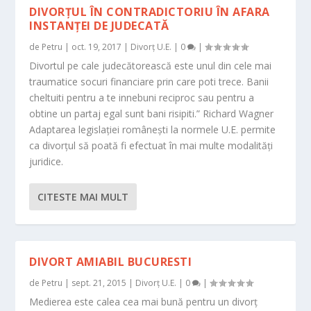
DIVORȚUL ÎN CONTRADICTORIU ÎN AFARA
INSTANȚEI DE JUDECATĂ
de
Petru
|
oct. 19, 2017
|
Divorț U.E.
|
0
|
Divortul pe cale judecătorească este unul din cele mai
traumatice socuri financiare prin care poti trece. Banii
cheltuiti pentru a te innebuni reciproc sau pentru a
obtine un partaj egal sunt bani risipiti.” Richard Wagner
Adaptarea legislației românești la normele U.E. permite
ca divorțul să poată fi efectuat în mai multe modalități
juridice.
CITESTE MAI MULT
DIVORT AMIABIL BUCURESTI
de
Petru
|
sept. 21, 2015
|
Divorț U.E.
|
0
|
Medierea este calea cea mai bună pentru un divorţ