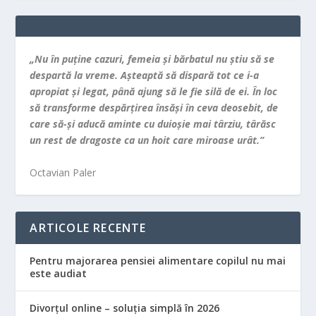
„Nu în puţine cazuri, femeia şi bărbatul nu ştiu să se
despartă la vreme. Aşteaptă să dispară tot ce i-a
apropiat şi legat, până ajung să le fie silă de ei. În loc
să transforme despărţirea însăşi în ceva deosebit, de
care să-şi aducă aminte cu duioşie mai târziu, târăsc
un rest de dragoste ca un hoit care miroase urât.”
Octavian Paler
ARTICOLE RECENTE
Pentru majorarea pensiei alimentare copilul nu mai
este audiat
Divorțul online – soluția simplă în 2026