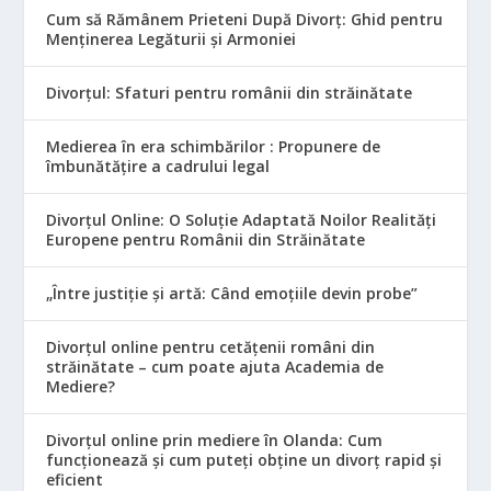
Cum să Rămânem Prieteni După Divorț: Ghid pentru
Menținerea Legăturii și Armoniei
Divorțul: Sfaturi pentru românii din străinătate
Medierea în era schimbărilor : Propunere de
îmbunătățire a cadrului legal
Divorțul Online: O Soluție Adaptată Noilor Realități
Europene pentru Românii din Străinătate
„Între justiție și artă: Când emoțiile devin probe”
Divorțul online pentru cetățenii români din
străinătate – cum poate ajuta Academia de
Mediere?
Divorțul online prin mediere în Olanda: Cum
funcționează și cum puteți obține un divorț rapid și
eficient