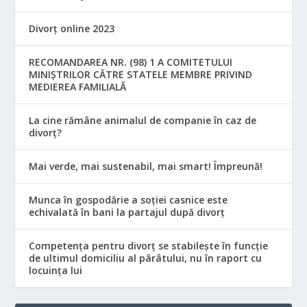
Divorț online 2023
RECOMANDAREA NR. (98) 1 A COMITETULUI
MINIŞTRILOR CĂTRE STATELE MEMBRE PRIVIND
MEDIEREA FAMILIALĂ
La cine rămâne animalul de companie în caz de
divorț?
Mai verde, mai sustenabil, mai smart! Împreună!
Munca în gospodărie a soției casnice este
echivalată în bani la partajul după divorț
Competența pentru divorț se stabilește în funcție
de ultimul domiciliu al pârâtului, nu în raport cu
locuinţa lui