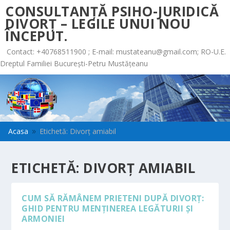
CONSULTANȚĂ PSIHO-JURIDICĂ
DIVORȚ – LEGILE UNUI NOU
ÎNCEPUT.
Contact: +40768511900 ; E-mail:
mustateanu@gmail.com
; RO-U.E.
Dreptul Familiei București-Petru Mustățeanu
Acasa
Etichetă: Divorţ amiabil
9
ETICHETĂ:
DIVORŢ AMIABIL
CUM SĂ RĂMÂNEM PRIETENI DUPĂ DIVORȚ:
GHID PENTRU MENȚINEREA LEGĂTURII ȘI
ARMONIEI