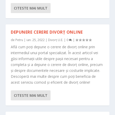
CITESTE MAI MULT
DEPUNERE CERERE DIVORȚ ONLINE
de
Petru
|
ian. 25, 2022
|
Divorț U.E.
|
0
|
Află cum poți depune o cerere de divorț online prin
intermediul unui portal specializat. În acest articol vei
găsi informații utile despre pașii necesari pentru a
completa și a depune o cerere de divorț online, precum
și despre documentele necesare și costurile implicate.
Descoperă mai multe despre cum poți beneficia de
acest serviciu comod și eficient de divorț online!
CITESTE MAI MULT