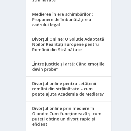
Medierea în era schimbărilor :
Propunere de îmbunătățire a
cadrului legal
Divorțul Online: O Soluție Adaptată
Noilor Realități Europene pentru
Românii din Străinătate
„Între justiție și artă: Când emoțiile
devin probe”
Divorțul online pentru cetățenii
români din străinătate – cum
poate ajuta Academia de Mediere?
Divorțul online prin mediere în
Olanda: Cum funcționează și cum
puteți obține un divorț rapid și
eficient