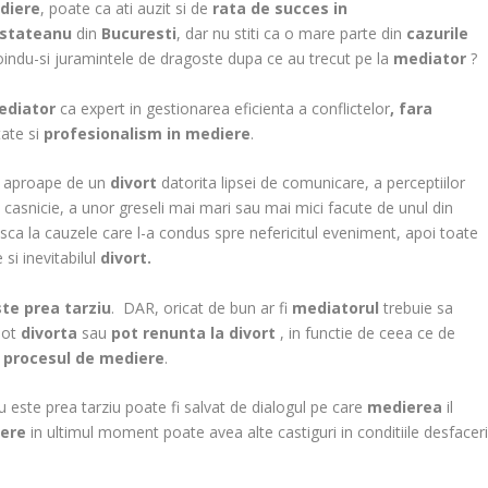
ediere
, poate ca ati auzit si de
rata de succes in
ustateanu
din
Bucuresti
, dar nu stiti ca o mare parte din
cazurile
noindu-si juramintele de dragoste dupa ce au trecut pe la
mediator
?
ediator
ca expert in gestionarea eficienta a conflictelor
, fara
tate si
profesionalism in mediere
.
e aproape de un
divort
datorita lipsei de comunicare, a perceptiilor
n casnicie, a unor greseli mai mari sau mai mici facute de unul din
asca la cauzele care l-a condus spre nefericitul eveniment, apoi toate
si inevitabilul
divort.
te prea tarziu
. DAR, oricat de bun ar fi
mediatorul
trebuie sa
pot
divorta
sau
pot renunta la divort
, in functie de ceea ce de
n
procesul de mediere
.
 este prea tarziu poate fi salvat de dialogul pe care
medierea
il
ere
in ultimul moment poate avea alte castiguri in conditiile desfaceri