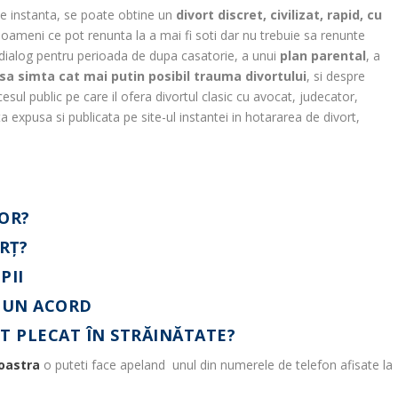
e instanta, se poate obtine un
divort discret, civilizat, rapid, cu
ameni ce pot renunta la a mai fi soti dar nu trebuie sa renunte
ui dialog pentru perioada de dupa casatorie, a unui
plan parental
, a
 sa simta cat mai putin posibil trauma divortului
, si despre
esul public pe care il ofera divortul clasic cu avocat, judecator,
expusa si publicata pe site-ul instantei in hotararea de divort,
OR?
ORŢ?
PII
M UN ACORD
T PLECAT ÎN STRĂINĂTATE?
oastra
o puteti face apeland unul din numerele de telefon afisate la