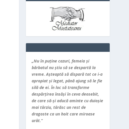
„Nu în puţine cazuri, femeia şi
bărbatul nu ştiu să se despartă la
vreme. Aşteaptă să dispară tot ce i-a
apropiat şi legat, până ajung să le fie
silă de ei. În loc să transforme
despărţirea însăşi în ceva deosebit,
de care să-şi aducă aminte cu duioşie
mai târziu, târăsc un rest de
dragoste ca un hoit care miroase
urât.”