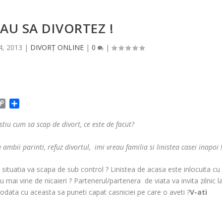
AU SA DIVORTEZ !
4, 2013
|
DIVORȚ ONLINE
|
0
|
C
P
o
a
p
r
stiu cum sa scap de divort, ce este de facut?
y
t
L
a
 ambii parinti, refuz divortul, imi vreau familia si linistea casei inapoi 
i
j
n
e
ar situatia va scapa de sub control ? Linistea de acasa este inlocuita cu
k
a
 nu mai vine de nicaieri ? Partenerul/partenera de viata va invita zilnic l
z
odata cu aceasta sa puneti capat casniciei pe care o aveti ?
V-ati
ă