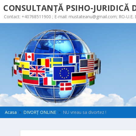
CONSULTANȚĂ PSIHO-JURIDICĂ D
Contact: +40768511900 ; E-mail:
mustateanu@gmail.com
; RO-U.E.
Acasa
DIVORȚ ONLINE
NU vreau sa divortez !
9
9