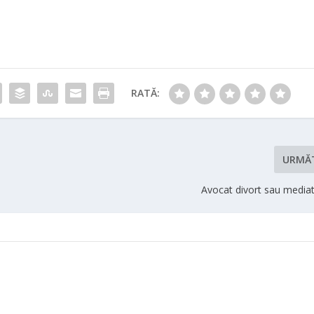
RATĂ:
URMĂ
Avocat divort sau mediat