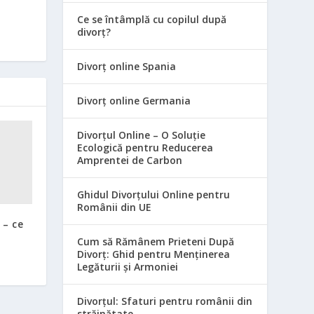
Ce se întâmplă cu copilul după
divorț?
Divorț online Spania
Divorț online Germania
Divorțul Online – O Soluție
Ecologică pentru Reducerea
Amprentei de Carbon
Ghidul Divorțului Online pentru
Românii din UE
 – ce
Cum să Rămânem Prieteni După
Divorț: Ghid pentru Menținerea
Legăturii și Armoniei
Divorțul: Sfaturi pentru românii din
străinătate