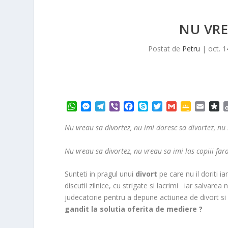
NU VRE
Postat de
Petru
|
oct. 1
W
M
T
V
F
S
T
G
G
E
D
h
e
e
i
a
k
w
m
o
m
i
a
s
l
b
c
y
i
a
o
a
a
Nu vreau sa divortez, nu imi doresc sa divortez, nu 
t
s
e
e
e
p
t
i
g
i
s
s
e
g
r
b
e
t
l
l
l
p
Nu vreau sa divortez, nu vreau sa imi las copiii fara
A
n
r
o
e
e
o
p
g
a
o
r
C
r
Sunteti in pragul unui
divort
pe care nu il doriti i
p
e
m
k
l
a
discutii zilnice, cu strigate si lacrimi iar salvarea
r
a
judecatorie pentru a depune actiunea de divort si 
s
s
gandit la solutia oferita de mediere ?
r