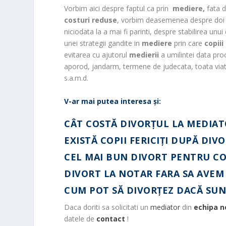
Vorbim aici despre faptul ca prin
mediere,
fata d
costuri reduse
, vorbim deasemenea despre doi o
niciodata la a mai fi parinti, despre stabilirea un
unei strategii gandite in
mediere
prin care
copiii
evitarea cu ajutorul
medierii
a umilintei data proc
aporod, jandarm, termene de judecata, toata viata 
s.a.m.d.
V-ar mai putea interesa și:
CÂT COSTĂ DIVORȚUL LA MEDIAT
EXISTĂ COPII FERICIŢI DUPĂ DIV
CEL MAI BUN DIVORT PENTRU CO
DIVORT LA NOTAR FARA SA AVE
CUM POT SĂ DIVORȚEZ DACĂ SUN
Daca doriti sa solicitati un
mediator
din
echipa n
datele de
contact
!