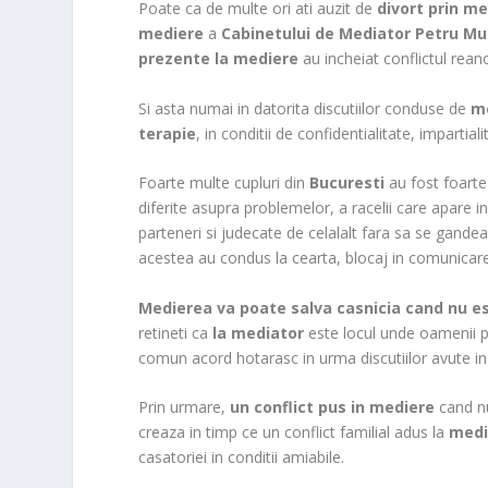
o
Poate ca de multe ori ati auzit de
divort prin m
o
mediere
a
Cabinetului de Mediator Petru M
m
prezente la mediere
au incheiat conflictul rea
Si asta numai in datorita discutiilor conduse de
m
terapie
, in conditii de confidentialitate, impartiali
Foarte multe cupluri din
Bucuresti
au fost foart
diferite asupra problemelor, a racelii care apare i
parteneri si judecate de celalalt fara sa se gande
acestea au condus la cearta, blocaj in comunicare 
Medierea va poate salva ca
snici
a cand nu es
retineti ca
la mediator
este locul unde oamenii 
comun acord hotarasc in urma discutiilor avute i
Prin urmare,
un conflict pus in mediere
cand nu
creaza in timp ce un conflict familial adus la
medi
casatoriei in conditii amiabile.