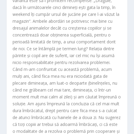
variantă este să-i promitem recompense: „Dragule,
dacă în următoarele cinci dimineţi eşti gata la timp, în
weekend îţi cumpăr ursul de jucărie pe care l-ai văzut la
magazin“. Ambele abordări se potrivesc mai bine cu
dresajul animalelor decât cu creşterea copiilor şi se
concentrează doar obţinerea superficială, pentru o
perioadă limitată de timp, a unui comportament dorit
de noi. Ce se întâmplă pe termen lung? Relaţia dintre
părinte şi copil are de suferit, iar cel mic nu îşi asumă
nicio responsabilitate pentru rezolvarea problemei.
Când m-am confruntat cu această problemă, acum
mulţi ani, când fiica mea nu era niciodată gata de
plecare dimineaţa, am luat-o deoparte (bineînţeles, nu
când ne grăbeam cel mai tare, dimineaţa, ci într-un
moment mult mai calm al zilei) şi am căutat împreună o
soluţie. Am ajuns împreună la concluzia că cel mai mult
dura îmbrăcatul, drept pentru care fiica mea s-a culcat
de atunci îmbrăcată cu hainele de a doua zi. Nu sugerez
că toţi copiii ar trebui să adoarmă îmbrăcaţi, ci că este
o modalitate de a rezolva o problemă prin cooperare şi