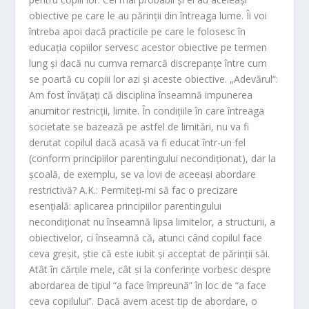
obiective pe care le au părinţii din întreaga lume. Îi voi
întreba apoi dacă practicile pe care le folosesc în
educaţia copiilor servesc acestor obiective pe termen
lung şi dacă nu cumva remarcă discrepanţe între cum
se poartă cu copiii lor azi şi aceste obiective. „Adevărul“:
Am fost învăţaţi că disciplina înseamnă impunerea
anumitor restricţii, limite. În condiţiile în care întreaga
societate se bazează pe astfel de limitări, nu va fi
derutat copilul dacă acasă va fi educat într-un fel
(conform principiilor parentingului necondiţionat), dar la
şcoală, de exemplu, se va lovi de aceeaşi abordare
restrictivă? A.K.: Permiteţi-mi să fac o precizare
esenţială: aplicarea principiilor parentingului
necondiţionat nu înseamnă lipsa limitelor, a structurii, a
obiectivelor, ci înseamnă că, atunci când copilul face
ceva greşit, ştie că este iubit şi acceptat de părinţii săi.
Atât în cărţile mele, cât şi la conferinţe vorbesc despre
abordarea de tipul “a face împreună” în loc de “a face
ceva copilului”. Dacă avem acest tip de abordare, o