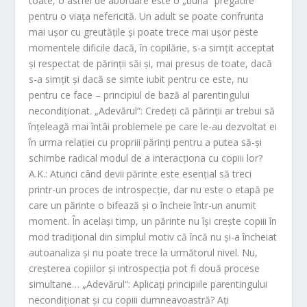
toate, o astfel de abordare este o „bună“ pregătire
pentru o viaţa nefericită. Un adult se poate confrunta
mai uşor cu greutăţile şi poate trece mai uşor peste
momentele dificile dacă, în copilărie, s-a simţit acceptat
şi respectat de părinţii săi şi, mai presus de toate, dacă
s-a simţit şi dacă se simte iubit pentru ce este, nu
pentru ce face – principiul de bază al parentingului
necondiţionat. „Adevărul“: Credeţi că părinţii ar trebui să
înţeleagă mai întâi problemele pe care le-au dezvoltat ei
în urma relaţiei cu propriii părinţi pentru a putea să-şi
schimbe radical modul de a interacţiona cu copiii lor?
A.K.: Atunci când devii părinte este esenţial să treci
printr-un proces de introspecţie, dar nu este o etapă pe
care un părinte o bifează şi o încheie într-un anumit
moment. În acelaşi timp, un părinte nu îşi creşte copiii în
mod tradiţional din simplul motiv că încă nu şi-a încheiat
autoanaliza şi nu poate trece la următorul nivel. Nu,
creşterea copiilor şi introspecţia pot fi două procese
simultane… „Adevărul“: Aplicaţi principiile parentingului
necondiţionat şi cu copiii dumneavoastră? Aţi