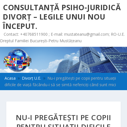
CONSULTANȚĂ PSIHO-JURIDICĂ
DIVORȚ – LEGILE UNUI NOU
ÎNCEPUT.
Contact: +40768511900 ; E-mail:
mustateanu@gmail.com
; RO-U.E.
Dreptul Familiei București-Petru Mustățeanu
Acasa
Divorț U.E.
Nu-i pregăteşti pe copii pentru situaţii
9
9
dificile de viaţă făcându-i să se simtă nefericiţi când sunt mici
NU-I PREGĂTEŞTI PE COPII
PENTRU SITUAŢII DIFICILE