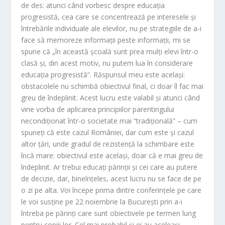
de des: atunci când vorbesc despre educaţia
progresistă, cea care se concentrează pe interesele şi
întrebările individuale ale elevilor, nu pe strategiile de a-i
face să memoreze informaţii peste informaţii, mi se
spune că „în această şcoală sunt prea mulţi elevi într-o
clasă şi, din acest motiv, nu putem lua în considerare
educaţia progresistă“. Răspunsul meu este acelaşi:
obstacolele nu schimbă obiectivul final, ci doar îl fac mai
greu de îndeplinit. Acest lucru este valabil şi atunci când
vine vorba de aplicarea principiilor parentingului
necondiţionat într-o societate mai “tradiţională” – cum
spuneţi că este cazul României, dar cum este şi cazul
altor ţări, unde gradul de rezistenţă la schimbare este
încă mare: obiectivul este acelaşi, doar că e mai greu de
îndeplinit. Ar trebui educaţi părinţii şi cei care au putere
de decizie, dar, bineînţeles, acest lucru nu se face de pe
o zi pe alta. Voi începe prima dintre conferinţele pe care
le voi susţine pe 22 noiembrie la Bucureşti prin a-i
întreba pe părinţi care sunt obiectivele pe termen lung
pentru copiii lor. Cel mai probabil şi ei au aceleaşi