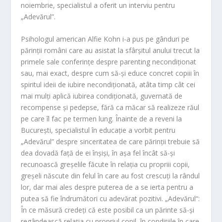
s
ă
noiembrie, specialistul a oferit un interviu pentru
r
„Adevărul”.
o
o
Psihologul american Alfie Kohn i-a pus pe gânduri pe
m
părinţii români care au asistat la sfârşitul anului trecut la
primele sale conferinţe despre parenting necondiţionat
sau, mai exact, despre cum să-şi educe concret copiii în
spiritul ideii de iubire necondiţionată, atâta timp cât cei
mai mulţi aplică iubirea condiţionată, guvernată de
recompense şi pedepse, fără ca măcar să realizeze răul
pe care îl fac pe termen lung. Înainte de a reveni la
Bucureşti, specialistul în educaţie a vorbit pentru
„Adevărul” despre sinceritatea de care părinţii trebuie să
dea dovadă faţă de ei înşişi, în aşa fel încât să-şi
recunoască greşelile făcute în relaţia cu propriii copii,
greşeli născute din felul în care au fost crescuţi la rândul
lor, dar mai ales despre puterea de a se ierta pentru a
putea să fie îndrumători cu adevărat pozitivi. „Adevărul“:
În ce măsură credeţi că este posibil ca un părinte să-şi
regândească relaţia cu propriul copil, în condiţiile în care