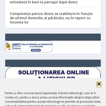
echivalată în bani la partajul după divorț
Competența pentru divorț se stabilește în funcție
de ultimul domiciliu al pârâtului, nu în raport cu
locuinţa lui
Pentru a oferi cea mai bună experiență, folosim tehnologii, cum ar fi
cookie-uri, pentru a stoca și/sau accesa informațiile despre dispozitive.
Consimțământul pentru aceste tehnologii ne permite să procesăm date,
cum ar fi comportamentul de navigare sau ID-uri unice pe acest site.