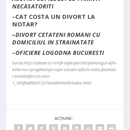
NECASATORITI
–
CAT COSTA UN DIVORT LA
NOTAR?
–
DIVORT CETATENI ROMANI CU
DOMICILIUL IN STRAINATATE
–
OFICIERE LOGODNA BUCURESTI
Sursa:http://adevarul.ro/life-style/parinti/psihologul-alfie-
kohn-nu-i-pregatestipe-copii-situatii-dificile-viata-facandu-
i-simtanefericiti-mici-
1_545f6dd90d133766a8b04ed0/index.html
ACȚIUNE: