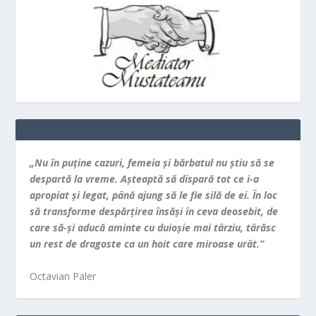
„Nu în puţine cazuri, femeia şi bărbatul nu ştiu să se
despartă la vreme. Aşteaptă să dispară tot ce i-a
apropiat şi legat, până ajung să le fie silă de ei. În loc
să transforme despărţirea însăşi în ceva deosebit, de
care să-şi aducă aminte cu duioşie mai târziu, târăsc
un rest de dragoste ca un hoit care miroase urât.”
Octavian Paler