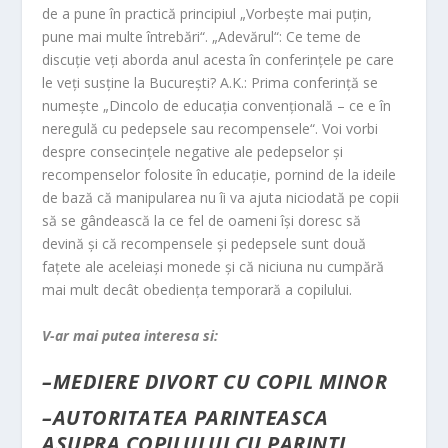
de a pune în practică principiul „Vorbeşte mai puţin,
pune mai multe întrebări“. „Adevărul“: Ce teme de
discuţie veţi aborda anul acesta în conferinţele pe care
le veţi susţine la Bucureşti? A.K.: Prima conferinţă se
numeşte „Dincolo de educaţia convenţională – ce e în
neregulă cu pedepsele sau recompensele“. Voi vorbi
despre consecinţele negative ale pedepselor şi
recompenselor folosite în educaţie, pornind de la ideile
de bază că manipularea nu îi va ajuta niciodată pe copii
să se gândească la ce fel de oameni îşi doresc să
devină şi că recompensele şi pedepsele sunt două
faţete ale aceleiaşi monede şi că niciuna nu cumpără
mai mult decât obedienţa temporară a copilului.
V-ar mai putea interesa si:
–
MEDIERE DIVORT CU COPIL MINOR
–
AUTORITATEA PARINTEASCA
ASUPRA COPILULUI CU PARINTI