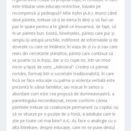
este tributar unei educaţii restrictive, bazate pe
recompensă şi pedeapsă? Alfie Kohn (A.K.): Atunci când
devii părinte, trebuie să-ţi iei inima în dinţi şi să faci un
pas în spate pentru a te gândi ce înseamnă, de fapt, să
fii un părinte bun. Există, bineînţeles, părinţi care pur şi
simplu îşi astupă urechile, indiferent de informaţiile şi de
dovezile cu care se întâlnesc în viaţa de zi cu zi sau care
reies din cercetările ştiinţifice, părinţi care continuă să
se poarte cu ei înşişi, dar şi cu copiii lor, într-un mod
nociv şi lipsit de sens. „Adevărul“: Credeţi că părinţii
români, formaţi într-o societate tradiţionalistă, în care
încă se face educaţie cu palma şi violenţa verbală este
prezentă în sânul familiilor, iau măcar în serios o
abordare cum este cea propusă de dumneavoastră, a
parentingului necondiţionat, teorie conform căreia
părintele trebuie să colaboreze permanent cu copilul, nu
să se situeze pe o poziţie de a forţă, a adultului care le
ştie pe toate cel mai bine? A.K.:
Aş face o analogie cu o
altă întrebare, despre educaţie, care mi se pune destul