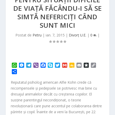
DE VIAŢĂ FĂCÂNDU-I SĂ SE
SIMTĂ NEFERICIŢI CÂND
SUNT MICI
Postat de
Petru
|
ian. 7, 2015
|
Divorț U.E.
|
0
|
W
M
T
V
F
S
T
G
G
E
D
C
h
e
e
i
a
k
w
m
o
m
i
o
P
a
s
l
b
c
y
i
a
o
a
a
p
a
t
s
e
e
e
p
t
i
g
i
s
y
r
Reputatul psiholog american Alfie Kohn crede că
s
e
g
r
b
e
t
l
l
l
p
L
t
recompensele şi pedepsele se potrivesc mai bine cu
A
n
r
o
e
e
o
i
a
dresajul animalelor decât cu creşterea copiilor. El
p
g
a
o
r
C
r
n
j
susţine parentingul necondiţionat, o teorie
p
e
m
k
l
a
k
e
r
a
revoluţionară care pune accentul pe colaborarea dintre
a
s
părinte şi copil. Înainte de a veni la Bucureşti, pe 22
z