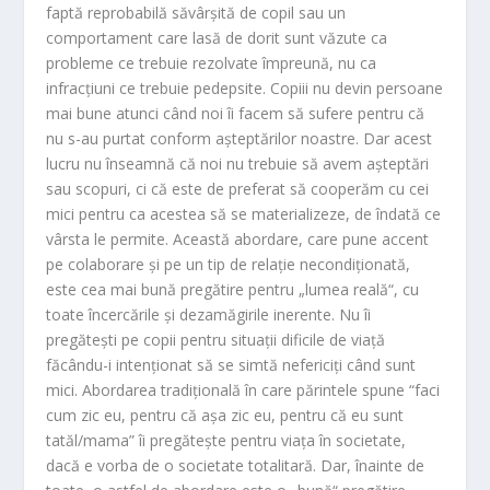
faptă reprobabilă săvârşită de copil sau un
comportament care lasă de dorit sunt văzute ca
probleme ce trebuie rezolvate împreună, nu ca
infracţiuni ce trebuie pedepsite. Copiii nu devin persoane
mai bune atunci când noi îi facem să sufere pentru că
nu s-au purtat conform aşteptărilor noastre. Dar acest
lucru nu înseamnă că noi nu trebuie să avem aşteptări
sau scopuri, ci că este de preferat să cooperăm cu cei
mici pentru ca acestea să se materializeze, de îndată ce
vârsta le permite. Această abordare, care pune accent
pe colaborare şi pe un tip de relaţie necondiţionată,
este cea mai bună pregătire pentru „lumea reală“, cu
toate încercările şi dezamăgirile inerente. Nu îi
pregăteşti pe copii pentru situaţii dificile de viaţă
făcându-i intenţionat să se simtă nefericiţi când sunt
mici. Abordarea tradiţională în care părintele spune “faci
cum zic eu, pentru că aşa zic eu, pentru că eu sunt
tatăl/mama” îi pregăteşte pentru viaţa în societate,
dacă e vorba de o societate totalitară. Dar, înainte de