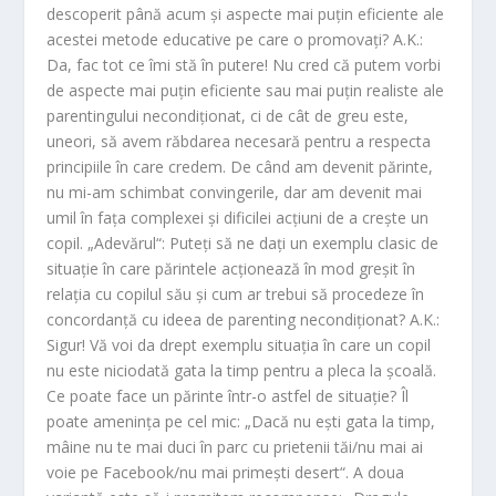
descoperit până acum şi aspecte mai puţin eficiente ale
acestei metode educative pe care o promovaţi? A.K.:
Da, fac tot ce îmi stă în putere! Nu cred că putem vorbi
de aspecte mai puţin eficiente sau mai puţin realiste ale
parentingului necondiţionat, ci de cât de greu este,
uneori, să avem răbdarea necesară pentru a respecta
principiile în care credem. De când am devenit părinte,
nu mi-am schimbat convingerile, dar am devenit mai
umil în faţa complexei şi dificilei acţiuni de a creşte un
copil. „Adevărul“: Puteţi să ne daţi un exemplu clasic de
situaţie în care părintele acţionează în mod greşit în
relaţia cu copilul său şi cum ar trebui să procedeze în
concordanţă cu ideea de parenting necondiţionat? A.K.:
Sigur! Vă voi da drept exemplu situaţia în care un copil
nu este niciodată gata la timp pentru a pleca la şcoală.
Ce poate face un părinte într-o astfel de situaţie? Îl
poate ameninţa pe cel mic: „Dacă nu eşti gata la timp,
mâine nu te mai duci în parc cu prietenii tăi/nu mai ai
voie pe Facebook/nu mai primeşti desert“. A doua