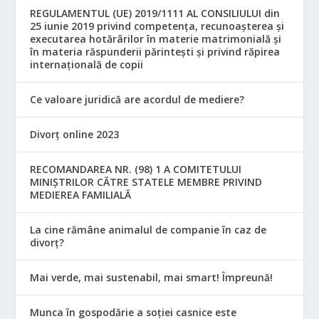
REGULAMENTUL (UE) 2019/1111 AL CONSILIULUI din
25 iunie 2019 privind competența, recunoașterea și
executarea hotărârilor în materie matrimonială și
în materia răspunderii părintești și privind răpirea
internațională de copii
Ce valoare juridică are acordul de mediere?
Divorț online 2023
RECOMANDAREA NR. (98) 1 A COMITETULUI
MINIŞTRILOR CĂTRE STATELE MEMBRE PRIVIND
MEDIEREA FAMILIALĂ
La cine rămâne animalul de companie în caz de
divorț?
Mai verde, mai sustenabil, mai smart! Împreună!
Munca în gospodărie a soției casnice este