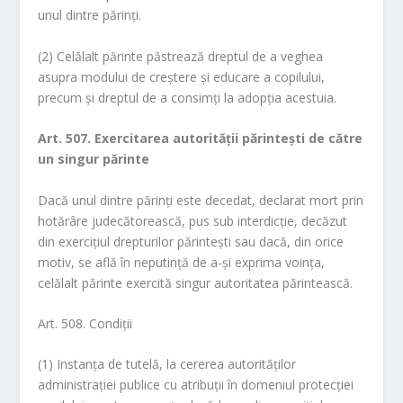
unul dintre părinţi.
(2) Celălalt părinte păstrează dreptul de a veghea
asupra modului de creştere şi educare a copilului,
precum şi dreptul de a consimţi la adopţia acestuia.
Art. 507. Exercitarea autorităţii părinteşti de către
un singur părinte
Dacă unul dintre părinţi este decedat, declarat mort prin
hotărâre judecătorească, pus sub interdicţie, decăzut
din exerciţiul drepturilor părinteşti sau dacă, din orice
motiv, se află în neputinţă de a-şi exprima voinţa,
celălalt părinte exercită singur autoritatea părintească.
Art. 508. Condiţii
(1) Instanţa de tutelă, la cererea autorităţilor
administraţiei publice cu atribuţii în domeniul protecţiei