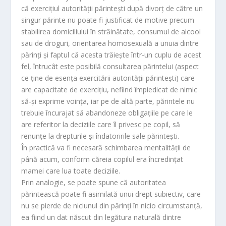
că exerciţiul autorităţii părinteşti după divorţ de către un
singur părinte nu poate fi justificat de motive precum
stabilirea domiciliului în străinătate, consumul de alcool
sau de droguri, orientarea homosexuală a unuia dintre
părinţi şi faptul că acesta trăieşte într-un cuplu de acest
fel, întrucât este posibilă consultarea părintelui (aspect
ce ţine de esenţa exercitării autorităţii părinteşti) care
are capacitate de exerciţiu, nefiind împiedicat de nimic
să-şi exprime voinţa, iar pe de altă parte, părintele nu
trebuie încurajat să abandoneze obligaţiile pe care le
are referitor la deciziile care îl privesc pe copil, să
renunţe la drepturile şi îndatoririle sale părinteşti.
În practică va fi necesară schimbarea mentalităţii de
până acum, conform căreia copilul era încredinţat
mamei care lua toate deciziile.
Prin analogie, se poate spune că autoritatea
părintească poate fi asimilată unui drept subiectiv, care
nu se pierde de niciunul din părinţi în nicio circumstanţă,
ea fiind un dat născut din legătura naturală dintre