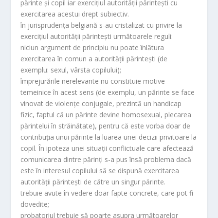
părinte şi copil iar exerciţiul autorităţii părinteşti cu
exercitarea acestui drept subiectiv.
în jurisprudenţa belgiană s-au cristalizat cu privire la
exerciţiul autorităţii părinteşti următoarele reguli:
niciun argument de principiu nu poate înlătura
exercitarea în comun a autorităţii părinteşti (de
exemplu: sexul, vârsta copilului);
împrejurările nerelevante nu constituie motive
temeinice în acest sens (de exemplu, un părinte se face
vinovat de violenţe conjugale, prezintă un handicap
fizic, faptul că un părinte devine homosexual, plecarea
părintelui în străinătate), pentru că este vorba doar de
contribuţia unui părinte la luarea unei decizii privitoare la
copil. În ipoteza unei situaţii conflictuale care afectează
comunicarea dintre părinţi s-a pus însă problema dacă
este în interesul copilului să se dispună exercitarea
autorităţii părinteşti de către un singur părinte.
trebuie avute în vedere doar fapte concrete, care pot fi
dovedite;
probatoriul trebuie să poarte asupra următoarelor