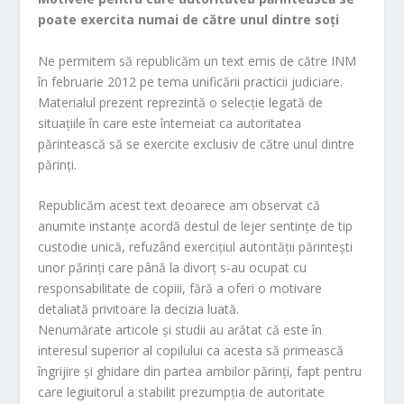
o
poate exercita numai de către unul dintre soţi
o
m
Ne permitem să republicăm un text emis de către INM
în februarie 2012 pe tema unificării practicii judiciare.
Materialul prezent reprezintă o selecţie legată de
situaţiile în care este întemeiat ca autoritatea
părintească să se exercite exclusiv de către unul dintre
părinţi.
Republicăm acest text deoarece am observat că
anumite instanţe acordă destul de lejer sentinţe de tip
custodie unică, refuzând exerciţiul autorităţii părinteşti
unor părinţi care până la divorţ s-au ocupat cu
responsabilitate de copiii, fără a oferi o motivare
detaliată privitoare la decizia luată.
Nenumărate articole şi studii au arătat că este în
interesul superior al copilului ca acesta să primească
îngrijire şi ghidare din partea ambilor părinţi, fapt pentru
care legiuitorul a stabilit prezumpţia de autoritate