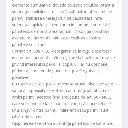
elemente cumulative: dovada de către soţul solicitant a
suferinţei copilului care se află sub autoritatea ambilor
părinţi; stabilirea unei legături de cauzalitate între
suferinţa copilului şi exercitarea în comun a autorităţii
părinteşti; demonstrarea faptului că soluţia constă în
exercitarea autorităţii părinteşti exclusiv de către
părintele solicitant.
Potrivit art. 398 NCC, derogarea de la regula exercitării
în comun a autorităţii părinteşti are la bază doar motive
privind interesul superior al copilului, iar nu dorinţele
părinţilor, care, nu de puţine ori, pot fi egoiste şi
posesive.
Cu toate acestea, pot interveni şi situaţii obiective care
să facă imposibilă exercitarea autorităţii părinteşti de
ambii părinţi, acestea fiind prevăzute de art. 507 NCC,
care vor conduce la dispunerea exercitării acesteia de
unul singur dintre părinţi, indiferent dacă părinţii sunt
căsătoriţi sau nu.
Dispunerea exercitării autorităţii părinteşti de către unul