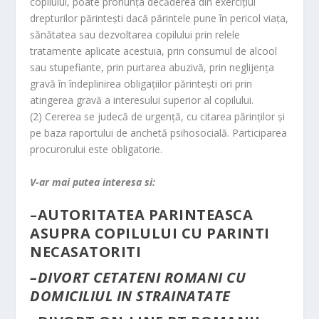
copilului, poate pronunţa decăderea din exerciţiul
drepturilor părinteşti dacă părintele pune în pericol viaţa,
sănătatea sau dezvoltarea copilului prin relele
tratamente aplicate acestuia, prin consumul de alcool
sau stupefiante, prin purtarea abuzivă, prin neglijenţa
gravă în îndeplinirea obligaţiilor părinteşti ori prin
atingerea gravă a interesului superior al copilului.
(2) Cererea se judecă de urgenţă, cu citarea părinţilor şi
pe baza raportului de anchetă psihosocială. Participarea
procurorului este obligatorie.
V-ar mai putea interesa si:
–
AUTORITATEA PARINTEASCA
ASUPRA COPILULUI CU PARINTI
NECASATORITI
–
DIVORT CETATENI ROMANI CU
DOMICILIUL IN STRAINATATE