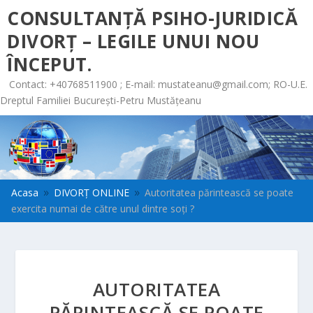
CONSULTANȚĂ PSIHO-JURIDICĂ
DIVORȚ – LEGILE UNUI NOU
ÎNCEPUT.
Contact: +40768511900 ; E-mail:
mustateanu@gmail.com
; RO-U.E.
Dreptul Familiei București-Petru Mustățeanu
Acasa
DIVORȚ ONLINE
Autoritatea părintească se poate
9
9
exercita numai de către unul dintre soţi ?
AUTORITATEA
PĂRINTEASCĂ SE POATE