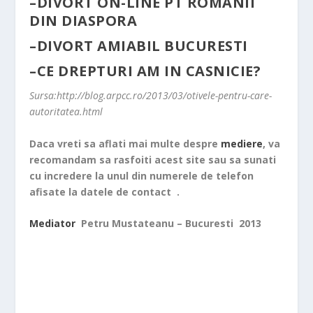
–
DIVORT ON-LINE PT ROMANII
DIN DIASPORA
–
DIVORT AMIABIL BUCURESTI
–
CE DREPTURI AM IN CASNICIE?
Sursa:http://blog.arpcc.ro/2013/03/otivele-pentru-care-
autoritatea.html
Daca vreti sa aflati mai multe despre
mediere
, va
recomandam sa rasfoiti acest site sau sa sunati
cu incredere la unul din numerele de telefon
afisate la datele de contact .
Mediator
Petru Mustateanu –
Bucuresti 2013