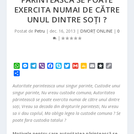
EXERCITA NUMAI DE CĂTRE
UNUL DINTRE SOŢI ?
Postat de
Petru
|
dec. 16, 2013
|
DIVORȚ ONLINE
|
0
|
W
M
T
V
F
S
T
G
G
E
D
C
h
e
e
i
a
k
w
m
o
m
i
o
P
a
s
l
b
c
y
i
a
o
a
a
p
a
t
s
e
e
e
p
t
i
g
i
s
y
r
Autoritate parinteasca unui singur parinte, Custodie unui
s
e
g
r
b
e
t
l
l
l
p
L
t
singur parinte, Nu vreau custodie comuna, Autoritatea
A
n
r
o
e
e
o
i
a
părintească se poate exercita numai de către unul dintre
p
g
a
o
r
C
r
n
j
soţi, Vreau sa decada din drepturile parintesti, Nu vreau
p
e
m
k
l
a
k
e
r
a
sa ii dau copilul, Ma obliga legea la custodie comuna ? Se
a
s
poate fara custodia tatalui ?
z
s
ă
r
Motivele pentru care autoritatea părintească se