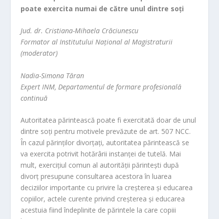
poate exercita numai de către unul dintre soţi
Jud. dr. Cristiana-Mihaela Crăciunescu
Formator al Institutului Naţional al Magistraturii
(moderator)
Nadia-Simona Tăran
Expert INM, Departamentul de formare profesională
continuă
Autoritatea părintească poate fi exercitată doar de unul
dintre soţi pentru motivele prevăzute de art. 507 NCC.
În cazul părinţilor divorţaţi, autoritatea părintească se
va exercita potrivit hotărârii instanţei de tutelă. Mai
mult, exerciţiul comun al autorităţii părinteşti după
divorţ presupune consultarea acestora în luarea
deciziilor importante cu privire la creşterea şi educarea
copiilor, actele curente privind creşterea şi educarea
acestuia fiind îndeplinite de părintele la care copiii