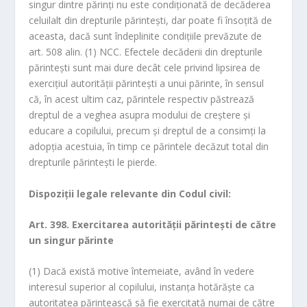
singur dintre părinţi nu este condiţionată de decăderea
celuilalt din drepturile părinteşti, dar poate fi însoţită de
aceasta, dacă sunt îndeplinite condiţiile prevăzute de
art. 508 alin. (1) NCC. Efectele decăderii din drepturile
părinteşti sunt mai dure decât cele privind lipsirea de
exerciţiul autorităţii părinteşti a unui părinte, în sensul
că, în acest ultim caz, părintele respectiv păstrează
dreptul de a veghea asupra modului de creştere şi
educare a copilului, precum şi dreptul de a consimţi la
adopţia acestuia, în timp ce părintele decăzut total din
drepturile părinteşti le pierde.
Dispoziţii legale relevante din Codul civil:
Art. 398. Exercitarea autorităţii părinteşti de către
un singur părinte
(1) Dacă există motive întemeiate, având în vedere
interesul superior al copilului, instanţa hotărăşte ca
autoritatea părintească să fie exercitată numai de către