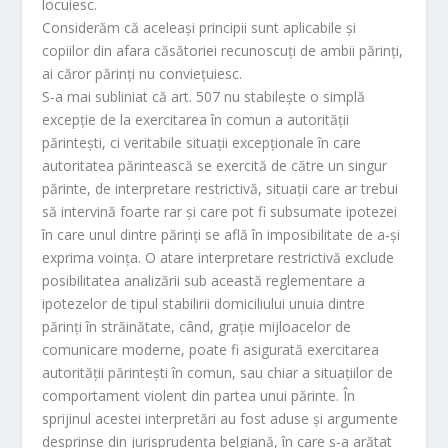
locuiesc.
Considerăm că aceleaşi principii sunt aplicabile şi
copiilor din afara căsătoriei recunoscuţi de ambii părinţi,
ai căror părinţi nu convieţuiesc.
S-a mai subliniat că art. 507 nu stabileşte o simplă
excepţie de la exercitarea în comun a autorităţii
părinteşti, ci veritabile situaţii excepţionale în care
autoritatea părintească se exercită de către un singur
părinte, de interpretare restrictivă, situaţii care ar trebui
să intervină foarte rar şi care pot fi subsumate ipotezei
în care unul dintre părinţi se află în imposibilitate de a-şi
exprima voinţa. O atare interpretare restrictivă exclude
posibilitatea analizării sub această reglementare a
ipotezelor de tipul stabilirii domiciliului unuia dintre
părinţi în străinătate, când, graţie mijloacelor de
comunicare moderne, poate fi asigurată exercitarea
autorităţii părinteşti în comun, sau chiar a situaţiilor de
comportament violent din partea unui părinte. În
sprijinul acestei interpretări au fost aduse şi argumente
desprinse din jurisprudenţa belgiană, în care s-a arătat