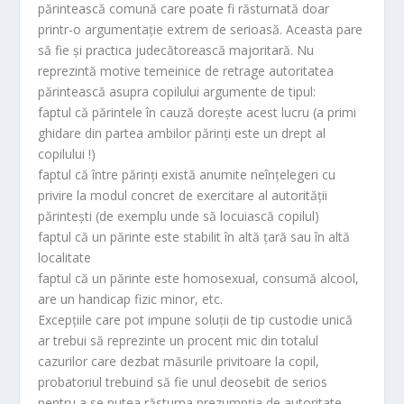
părintească comună care poate fi răsturnată doar
printr-o argumentaţie extrem de serioasă. Aceasta pare
să fie şi practica judecătorească majoritară. Nu
reprezintă motive temeinice de retrage autoritatea
părintească asupra copilului argumente de tipul:
faptul că părintele în cauză doreşte acest lucru (a primi
ghidare din partea ambilor părinţi este un drept al
copilului !)
faptul că între părinţi există anumite neînţelegeri cu
privire la modul concret de exercitare al autorităţii
părinteşti (de exemplu unde să locuiască copilul)
faptul că un părinte este stabilit în altă ţară sau în altă
localitate
faptul că un părinte este homosexual, consumă alcool,
are un handicap fizic minor, etc.
Excepţiile care pot impune soluţii de tip custodie unică
ar trebui să reprezinte un procent mic din totalul
cazurilor care dezbat măsurile privitoare la copil,
probatoriul trebuind să fie unul deosebit de serios
pentru a se putea răsturna prezumpţia de autoritate