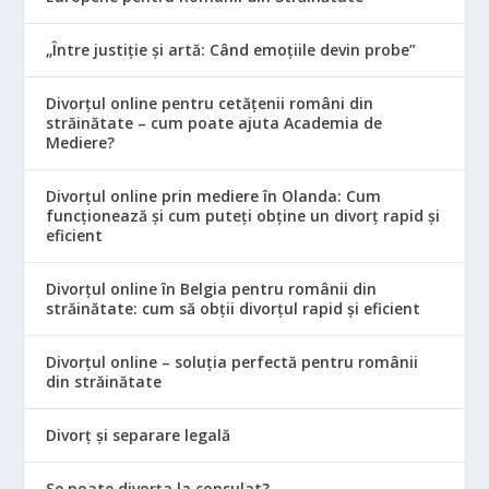
„Între justiție și artă: Când emoțiile devin probe”
Divorțul online pentru cetățenii români din
străinătate – cum poate ajuta Academia de
Mediere?
Divorțul online prin mediere în Olanda: Cum
funcționează și cum puteți obține un divorț rapid și
eficient
Divorțul online în Belgia pentru românii din
străinătate: cum să obții divorțul rapid și eficient
Divorțul online – soluția perfectă pentru românii
din străinătate
Divorț și separare legală
Se poate divorța la consulat?