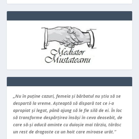
„Nu în puţine cazuri, femeia şi bărbatul nu ştiu să se
despartă la vreme. Aşteaptă să dispară tot ce i-a
apropiat şi legat, până ajung să le fie silă de ei. În loc
să transforme despărţirea însăşi în ceva deosebit, de
care să-şi aducă aminte cu duioşie mai târziu, târăsc
un rest de dragoste ca un hoit care miroase urât.”