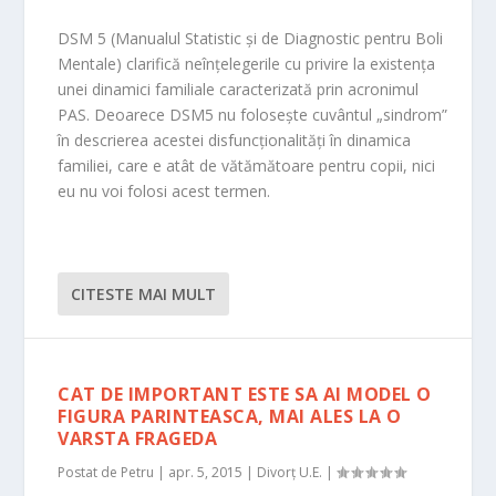
DSM 5 (Manualul Statistic şi de Diagnostic pentru Boli
Mentale) clarifică neînţelegerile cu privire la existența
unei dinamici familiale caracterizată prin acronimul
PAS. Deoarece DSM5 nu folosește cuvântul „sindrom”
în descrierea acestei disfuncţionalităţi în dinamica
familiei, care e atât de vătămătoare pentru copii, nici
eu nu voi folosi acest termen.
CITESTE MAI MULT
CAT DE IMPORTANT ESTE SA AI MODEL O
FIGURA PARINTEASCA, MAI ALES LA O
VARSTA FRAGEDA
Postat de
Petru
|
apr. 5, 2015
|
Divorț U.E.
|