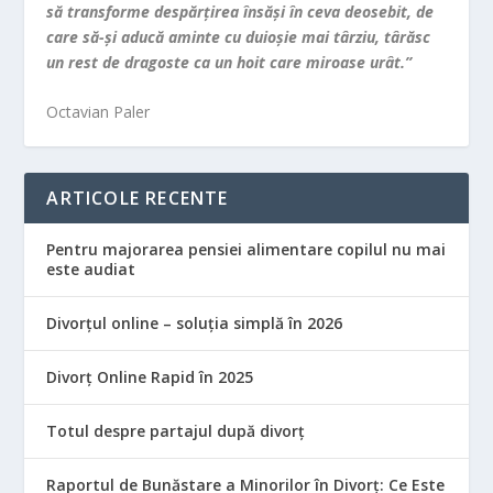
să transforme despărţirea însăşi în ceva deosebit, de
care să-şi aducă aminte cu duioşie mai târziu, târăsc
un rest de dragoste ca un hoit care miroase urât.”
Octavian Paler
ARTICOLE RECENTE
Pentru majorarea pensiei alimentare copilul nu mai
este audiat
Divorțul online – soluția simplă în 2026
Divorț Online Rapid în 2025
Totul despre partajul după divorț
Raportul de Bunăstare a Minorilor în Divorț: Ce Este