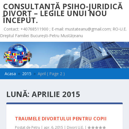
CONSULTANȚĂ PSIHO-JURIDICĂ
DIVORȚ – LEGILE UNUI NOU
ÎNCEPUT.
Contact: +40768511900 ; E-mail:
mustateanu@gmail.com
; RO-U.E.
Dreptul Familiei București-Petru Mustățeanu
Acasa
2015
April
( Page 2 )
9
9
LUNĂ:
APRILIE 2015
TRAUMELE DIVORTULUI PENTRU COPII
Postat de
Petru
|
apr. 6, 2015
|
Divorț U.E.
|