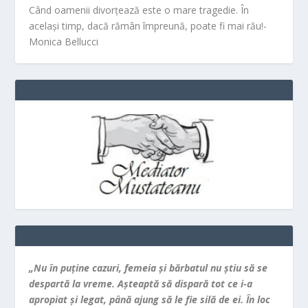
Când oamenii divorțează este o mare tragedie. În
același timp, dacă rămân împreună, poate fi mai rău!-
Monica Bellucci
„Nu în puţine cazuri, femeia şi bărbatul nu ştiu să se
despartă la vreme. Aşteaptă să dispară tot ce i-a
apropiat şi legat, până ajung să le fie silă de ei. În loc