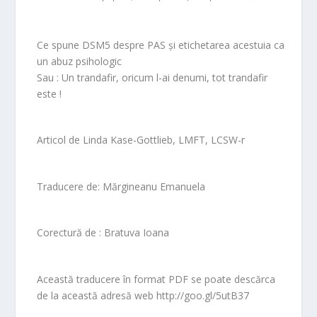
Ce spune DSM5 despre PAS şi etichetarea acestuia ca
un abuz psihologic
Sau : Un trandafir, oricum l-ai denumi, tot trandafir
este !
Articol de Linda Kase-Gottlieb, LMFT, LCSW-r
Traducere de: Mărgineanu Emanuela
Corectură de : Bratuva Ioana
Această traducere în format PDF se poate descărca
de la această adresă web http://goo.gl/5utB37