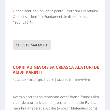
Ținând cont de Convenția pentru Protecția Drepturilor
Omului și LibertățileFundamentale din 4 noimebrie
1950 (ETS Nr.
CITESTE MAI MULT
COPIII AU NEVOIE SA CREASCA ALATURI DE
AMBII PARINTI
Postat de
Petru
|
apr. 3, 2015
|
Divorț U.E.
|
Avem placereas sa repostam acest foarte frumos film
creat de o organizatie neguvernamentala din Elvetia,
membra a federatiei Colibri (www.childefenders.com)