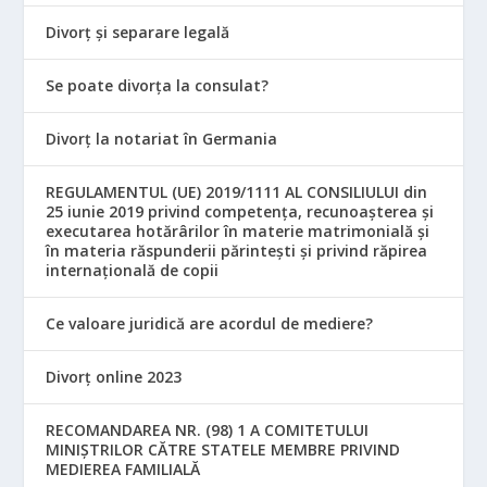
Divorț și separare legală
Se poate divorța la consulat?
Divorț la notariat în Germania
REGULAMENTUL (UE) 2019/1111 AL CONSILIULUI din
25 iunie 2019 privind competența, recunoașterea și
executarea hotărârilor în materie matrimonială și
în materia răspunderii părintești și privind răpirea
internațională de copii
Ce valoare juridică are acordul de mediere?
Divorț online 2023
RECOMANDAREA NR. (98) 1 A COMITETULUI
MINIŞTRILOR CĂTRE STATELE MEMBRE PRIVIND
MEDIEREA FAMILIALĂ