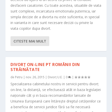
desfacerii casatoriei. Cu toate acestea, situatiile de viata
sunt complexe, incarcatura emotionala puternica, iar
simpla decizie de a divorta nu este suficienta, in special
in varianta in care sunt necesare decizii cu privire la
viata copiilor dupa divort.
CITESTE MAI MULT
DIVORȚ ON-LINE PT ROMÂNII DIN
STRĂINĂTATE
de
Petru
|
nov. 26, 2015
|
Divorț U.E.
|
0
|
Specializarea cabinetului nostru in servicii pentru divorț
on-line, la distanță, se efectuează atât in baza legislației
naționale cât și in baza recomandărilor lansate de
Uniunea Europeană care întărește dreptul cetățenilor ce
a beneficia de servicii juridice fără sa fie necesară