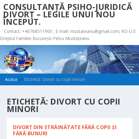
CONSULTANȚĂ PSIHO-JURIDICĂ
DIVORȚ – LEGILE UNUI NOU
ÎNCEPUT.
Contact: +40768511900 ; E-mail:
mustateanu@gmail.com
; RO-U.E.
Dreptul Familiei București-Petru Mustățeanu
Acasa
Etichetă: Divort cu copii minori
9
ETICHETĂ:
DIVORT CU COPII
MINORI
DIVORȚ DIN STRĂINĂTATE FĂRĂ COPII ȘI
FĂRĂ BUNURI