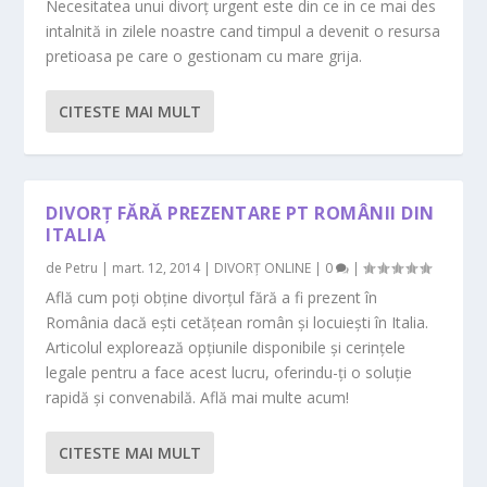
Necesitatea unui divorț urgent este din ce in ce mai des
intalnită in zilele noastre cand timpul a devenit o resursa
pretioasa pe care o gestionam cu mare grija.
CITESTE MAI MULT
DIVORȚ FĂRĂ PREZENTARE PT ROMÂNII DIN
ITALIA
de
Petru
|
mart. 12, 2014
|
DIVORȚ ONLINE
|
0
|
Află cum poți obține divorțul fără a fi prezent în
România dacă ești cetățean român și locuiești în Italia.
Articolul explorează opțiunile disponibile și cerințele
legale pentru a face acest lucru, oferindu-ți o soluție
rapidă și convenabilă. Află mai multe acum!
CITESTE MAI MULT