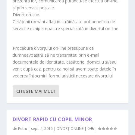
prezența lor, comunicarea putându-se efectua on-line,
și prin servicii poștale.
Divorț on-line
Cetățenii români aflați în străinătate pot beneficia de
serviciile echipei noastre specializată în divorțul on-line.
Procedura divorțului on-line presupune ca
dumneavoastră să ne transmiteți prin e-mail
documentele de identitate, căsătorie, domiciliu și/sau
venit după caz, pentru ca noi să avem toate datele în
vederea întocmirii formularisticii necesare divorțului.
CITESTE MAI MULT
DIVORT RAPID CU COPIL MINOR
de
Petru
|
sept. 4, 2015
|
DIVORȚ ONLINE
|
0
|