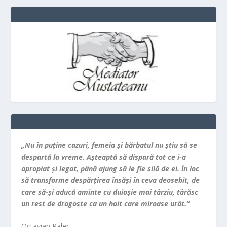
„Nu în puţine cazuri, femeia şi bărbatul nu ştiu să se
despartă la vreme. Aşteaptă să dispară tot ce i-a
apropiat şi legat, până ajung să le fie silă de ei. În loc
să transforme despărţirea însăşi în ceva deosebit, de
care să-şi aducă aminte cu duioşie mai târziu, târăsc
un rest de dragoste ca un hoit care miroase urât.”
Octavian Paler