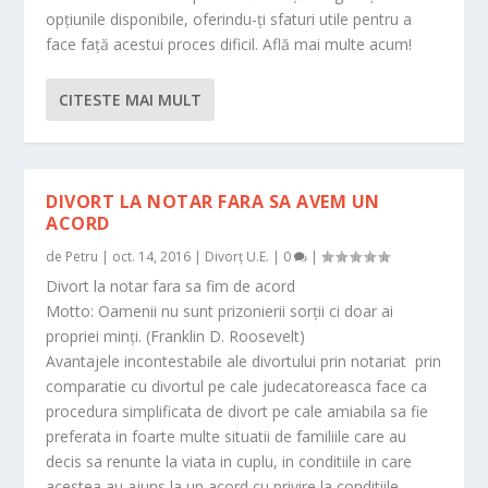
opțiunile disponibile, oferindu-ți sfaturi utile pentru a
face față acestui proces dificil. Află mai multe acum!
CITESTE MAI MULT
DIVORT LA NOTAR FARA SA AVEM UN
ACORD
de
Petru
|
oct. 14, 2016
|
Divorț U.E.
|
0
|
Divort la notar fara sa fim de acord
Motto: Oamenii nu sunt prizonierii sorții ci doar ai
propriei minți. (Franklin D. Roosevelt)
Avantajele incontestabile ale divortului prin notariat prin
comparatie cu divortul pe cale judecatoreasca face ca
procedura simplificata de divort pe cale amiabila sa fie
preferata in foarte multe situatii de familiile care au
decis sa renunte la viata in cuplu, in conditiile in care
acestea au ajuns la un acord cu privire la conditiile