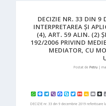
DECIZIE NR. 33 DIN 9
INTERPRETAREA ŞI APLI
(4), ART. 59 ALIN. (2) 
192/2006 PRIVIND MEDI
MEDIATOR, CU MOD
Postat de
Petru
|
mar
W
M
T
V
F
S
T
G
G
E
D
h
e
e
i
a
k
w
m
o
m
i
a
s
l
b
c
y
i
a
o
a
a
DECIZIE nr. 33 din 9 decembrie 2019 referitoare la int