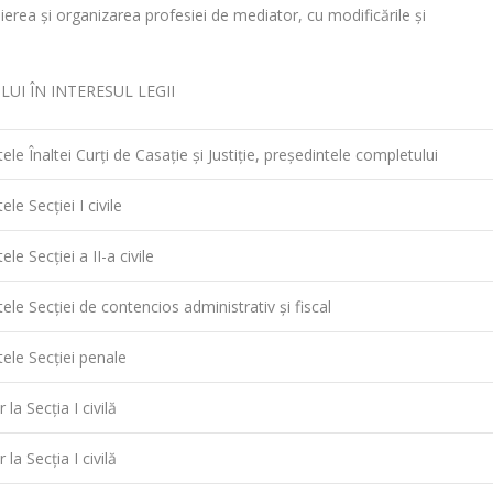
y
t
erea şi organizarea profesiei de mediator, cu modificările şi
L
a
i
j
n
e
I ÎN INTERESUL LEGII
k
a
z
ă
ele Înaltei Curţi de Casaţie şi Justiţie, preşedintele completului
ele Secţiei I civile
ele Secţiei a II-a civile
ele Secţiei de contencios administrativ şi fiscal
tele Secţiei penale
 la Secţia I civilă
 la Secţia I civilă