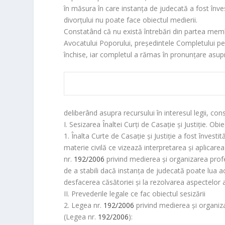
în măsura în care instanţa de judecată a fost înves
divorţului nu poate face obiectul medierii.
Constatând că nu există întrebări din partea membr
Avocatului Poporului, preşedintele Completului pent
închise, iar completul a rămas în pronunţare asupra 
deliberând asupra recursului în interesul legii, co
I. Sesizarea Înaltei Curţi de Casaţie şi Justiţie. Obie
1. Înalta Curte de Casaţie şi Justiţie a fost învesti
materie civilă ce vizează interpretarea şi aplicarea dis
nr.
192/2006
privind medierea şi organizarea profes
de a stabili dacă instanţa de judecată poate lua ac
desfacerea căsătoriei şi la rezolvarea aspectelor a
II. Prevederile legale ce fac obiectul sesizării
2. Legea nr.
192/2006
privind medierea şi organiza
(Legea nr.
192/2006
):