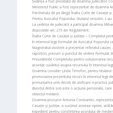
Şedinţa a fost prezidată de doamna judecător Corina
Ministerul Public a fost reprezentat de doamna Ant
Parchetului de pe lângă Înalta Curte de Casaţie şi J
Pentru Avocatul Poporului, titularul sesizării, s-
La şedinţa de judecată a participat doamna Mihae
dispoziţiile art. 27
3
din Regulament.
Înalta Curte de Casaţie şi Justiţie – Completul pent
în interesul legii formulat de Avocatul Poporului c
Magistratul-asistent a prezentat referatul cauzei,
raportori, precum şi punctul de vedere formulat de
Preşedintele Completului pentru soluţionarea recurs
acordat cuvântul asupra recursului în interesul legi
Doamna consilier Linda Timofon, pentru titularul s
promovarea prezentului recurs în interesul legii d
pronunţarea unei decizii de unificare a practicii judic
divorţul dintre soţi este o acţiune personală, care
obiectul medierii.
Doamna procuror Antonia Constantin, reprezentant
Casaţie şi Justiţie, a susţinut aceeaşi opinie, arăt
expedient pentru consfinţirea acordului de mediere