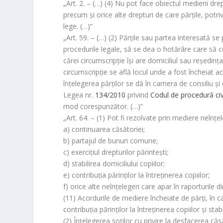
„Art. 2. – (…) (4) Nu pot face obiectul medierii dre
precum şi orice alte drepturi de care părţile, potr
lege. (…)”
„Art. 59. – (…) (2) Părţile sau partea interesată se
procedurile legale, să se dea o hotărâre care să c
cărei circumscripţie îşi are domiciliul sau reşedinţa 
circumscripţie se află locul unde a fost încheiat 
înţelegerea părţilor se dă în camera de consiliu şi co
Legea nr.
134/2010
privind
Codul de procedură civ
mod corespunzător. (…)”
„Art. 64. – (1) Pot fi rezolvate prin mediere neînţele
a) continuarea căsătoriei;
b) partajul de bunuri comune;
c) exerciţiul drepturilor părinteşti;
d) stabilirea domiciliului copiilor;
e) contribuţia părinţilor la întreţinerea copiilor;
f) orice alte neînţelegeri care apar în raporturile di
(1
1
) Acordurile de mediere încheiate de părţi, în ca
contribuţia părinţilor la întreţinerea copiilor şi st
(2) Înţelegerea soţilor cu privire la desfacerea că