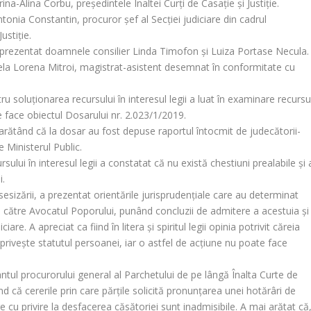
-Alina Corbu, preşedintele Înaltei Curţi de Casaţie şi Justiţie.
onia Constantin, procuror şef al Secţiei judiciare din cadrul
ustiţie.
au prezentat doamnele consilier Linda Timofon şi Luiza Portase Necula.
la Lorena Mitroi, magistrat-asistent desemnat în conformitate cu
ru soluţionarea recursului în interesul legii a luat în examinare recursu
e face obiectul Dosarului nr. 2.023/1/2019.
 arătând că la dosar au fost depuse raportul întocmit de judecătorii-
 Ministerul Public.
ului în interesul legii a constatat că nu există chestiuni prealabile şi 
i.
esizării, a prezentat orientările jurisprudenţiale care au determinat
e către Avocatul Poporului, punând concluzii de admitere a acestuia şi
iare. A apreciat ca fiind în litera şi spiritul legii opinia potrivit căreia
 priveşte statutul persoanei, iar o astfel de acţiune nu poate face
ul procurorului general al Parchetului de pe lângă Înalta Curte de
ând că cererile prin care părţile solicită pronunţarea unei hotărâri de
 cu privire la desfacerea căsătoriei sunt inadmisibile. A mai arătat că