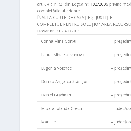
t
s
e
e
e
p
t
i
g
i
s
art. 64 alin. (2) din Legea nr.
192/2006
privind medi
s
e
g
r
b
e
t
l
l
l
p
completările ulterioare
A
n
r
o
e
e
o
ÎNALTA CURTE DE CASAŢIE ŞI JUSTIŢIE
p
g
a
o
r
C
r
COMPLETUL PENTRU SOLUŢIONAREA RECURSULU
p
e
m
k
l
a
Dosar nr. 2.023/1/2019
r
a
s
Corina-Alina Corbu
– preşedint
s
r
Laura-Mihaela Ivanovici
– preşedint
o
o
m
Eugenia Voicheci
– preşedint
Denisa Angelica Stănişor
– preşedint
Daniel Grădinaru
– preşedin
Mioara Iolanda Grecu
– judecător
Mari Ilie
– judecător