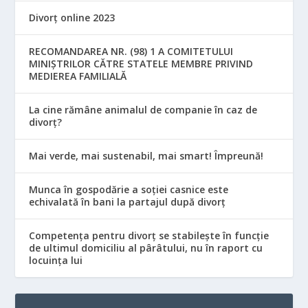
Divorț online 2023
RECOMANDAREA NR. (98) 1 A COMITETULUI
MINIŞTRILOR CĂTRE STATELE MEMBRE PRIVIND
MEDIEREA FAMILIALĂ
La cine rămâne animalul de companie în caz de
divorț?
Mai verde, mai sustenabil, mai smart! Împreună!
Munca în gospodărie a soției casnice este
echivalată în bani la partajul după divorț
Competența pentru divorț se stabilește în funcție
de ultimul domiciliu al pârâtului, nu în raport cu
locuinţa lui