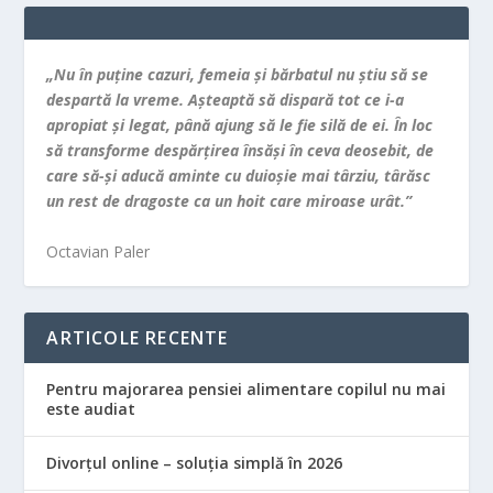
„Nu în puţine cazuri, femeia şi bărbatul nu ştiu să se
despartă la vreme. Aşteaptă să dispară tot ce i-a
apropiat şi legat, până ajung să le fie silă de ei. În loc
să transforme despărţirea însăşi în ceva deosebit, de
care să-şi aducă aminte cu duioşie mai târziu, târăsc
un rest de dragoste ca un hoit care miroase urât.”
Octavian Paler
ARTICOLE RECENTE
Pentru majorarea pensiei alimentare copilul nu mai
este audiat
Divorțul online – soluția simplă în 2026