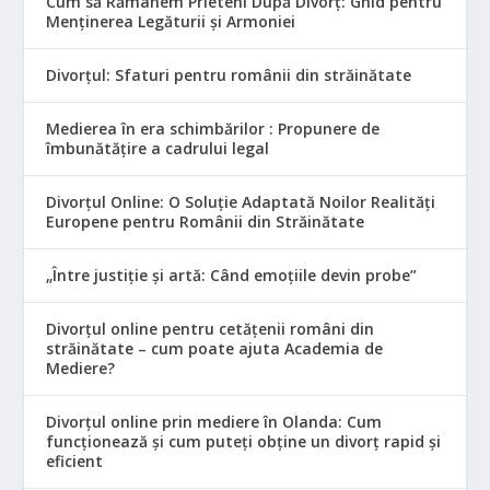
Cum să Rămânem Prieteni După Divorț: Ghid pentru
Menținerea Legăturii și Armoniei
Divorțul: Sfaturi pentru românii din străinătate
Medierea în era schimbărilor : Propunere de
îmbunătățire a cadrului legal
Divorțul Online: O Soluție Adaptată Noilor Realități
Europene pentru Românii din Străinătate
„Între justiție și artă: Când emoțiile devin probe”
Divorțul online pentru cetățenii români din
străinătate – cum poate ajuta Academia de
Mediere?
Divorțul online prin mediere în Olanda: Cum
funcționează și cum puteți obține un divorț rapid și
eficient