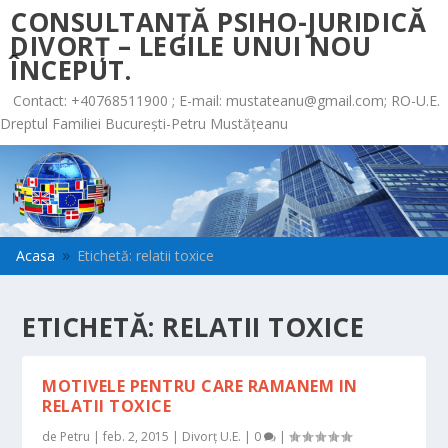
CONSULTANȚĂ PSIHO-JURIDICĂ
DIVORȚ – LEGILE UNUI NOU
ÎNCEPUT.
Contact: +40768511900 ; E-mail:
mustateanu@gmail.com
; RO-U.E.
Dreptul Familiei București-Petru Mustățeanu
Acasa
Etichetă: relatii toxice
9
ETICHETĂ:
RELATII TOXICE
MOTIVELE PENTRU CARE RAMANEM IN
RELATII TOXICE
de
Petru
|
feb. 2, 2015
|
Divorț U.E.
|
0
|