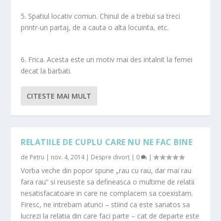
5. Spatiul locativ comun. Chinul de a trebui sa treci
printr-un partaj, de a cauta o alta locuinta, etc.
6. Frica. Acesta este un motiv mai des intalnit la femei
decat la barbati.
CITESTE MAI MULT
RELATIILE DE CUPLU CARE NU NE FAC BINE
de
Petru
|
nov. 4, 2014
|
Despre divorț
|
0
|
Vorba veche din popor spune „rau cu rau, dar mai rau
fara rau“ si reuseste sa defineasca o multime de relatii
nesatisfacatoare in care ne complacem sa coexistam.
Firesc, ne intrebam atunci – stiind ca este sanatos sa
lucrezi la relatia din care faci parte – cat de departe este