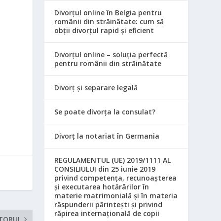
Divorțul online în Belgia pentru
românii din străinătate: cum să
obții divorțul rapid și eficient
Divorțul online – soluția perfectă
pentru românii din străinătate
Divorț și separare legală
Se poate divorța la consulat?
Divorț la notariat în Germania
REGULAMENTUL (UE) 2019/1111 AL
CONSILIULUI din 25 iunie 2019
privind competența, recunoașterea
și executarea hotărârilor în
materie matrimonială și în materia
răspunderii părintești și privind
răpirea internațională de copii
TORUL