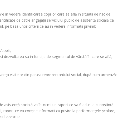
e în vedere identificarea copiilor care se află în situații de risc de
dentificate de către angajații serviciului public de asistență socială ca
lul, pe baza unor criterii ce au în vedere informaţii privind:
/copiii,
 și dezvoltarea sa în funcție de segmentul de vârstă în care se află;
recvenţa vizitelor din partea reprezentantului social, după cum urmează:
 de asistență socială va întocmi un raport ce va fi adus la cunoștință
lul, raport ce va conține informații cu privire la performanțele școlare,
ajul acestuia.