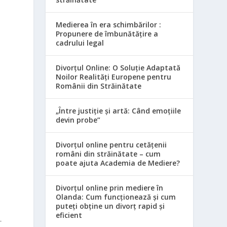
Medierea în era schimbărilor :
Propunere de îmbunătățire a
cadrului legal
a
Divorțul Online: O Soluție Adaptată
Noilor Realități Europene pentru
Românii din Străinătate
„Între justiție și artă: Când emoțiile
devin probe”
Divorțul online pentru cetățenii
români din străinătate – cum
poate ajuta Academia de Mediere?
Divorțul online prin mediere în
Olanda: Cum funcționează și cum
puteți obține un divorț rapid și
eficient
-