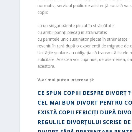
r
normativ, serviciul public de asistență socială va sol
o
copiii:
o
m
cu un singur părinte plecat în străinătate;
cu ambii părinți plecați în străinătate;
cu părintele unic susținător plecat în străinătate;
reveniți în țară după o experiență de migrație de ce
Unitățile școlare au obligaţia să transmită listele no
solicitare. Acestea vor cuprinde, de asemenea, date
acestora.
V-ar mai putea interesa și:
CE SPUN COPIII DESPRE DIVORȚ ?
CEL MAI BUN DIVORT PENTRU CO
EXISTĂ COPII FERICIŢI DUPĂ DIV
REGULILE DIVORŢULUI SCRISE DE
DIVORȚ FĂRĂ PREZENTARE PENT