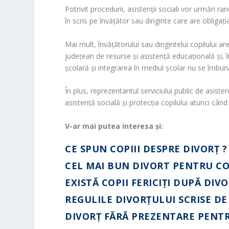
Potrivit procedurii, asistenţii sociali vor urmări ra
în scris pe învățător sau diriginte care are obligația 
Mai mult, învățătorului sau dirigintelui copilului are 
județean de resurse și asistență educațională și, în 
școlară și integrarea în mediul școlar nu se îmbun
În plus, reprezentantul serviciului public de asisten
asistență socială și protecția copilului atunci când
V-ar mai putea interesa și:
CE SPUN COPIII DESPRE DIVORȚ ?
CEL MAI BUN DIVORT PENTRU CO
EXISTĂ COPII FERICIŢI DUPĂ DIV
REGULILE DIVORŢULUI SCRISE DE
DIVORȚ FĂRĂ PREZENTARE PENT