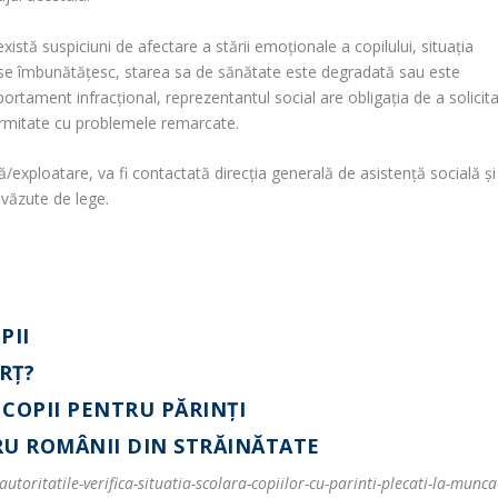
există suspiciuni de afectare a stării emoționale a copilului, situația
u se îmbunătățesc, starea sa de sănătate este degradată sau este
portament infracțional, reprezentantul social are obligația de a solicit
onformitate cu problemele remarcate.
ă/exploatare, va fi contactată direcția generală de asistență socială și
evăzute de lege.
PII
ORŢ?
 COPII PENTRU PĂRINŢI
RU ROMÂNII DIN STRĂINĂTATE
autoritatile-verifica-situatia-scolara-copiilor-cu-parinti-plecati-la-munca