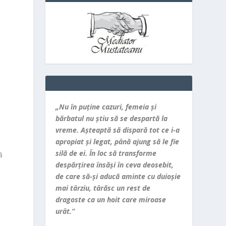
e
„Nu în puţine cazuri, femeia şi
bărbatul nu ştiu să se despartă la
vreme. Aşteaptă să dispară tot ce i-a
apropiat şi legat, până ajung să le fie
silă de ei. În loc să transforme
ă
despărţirea însăşi în ceva deosebit,
de care să-şi aducă aminte cu duioşie
mai târziu, târăsc un rest de
dragoste ca un hoit care miroase
urât.”