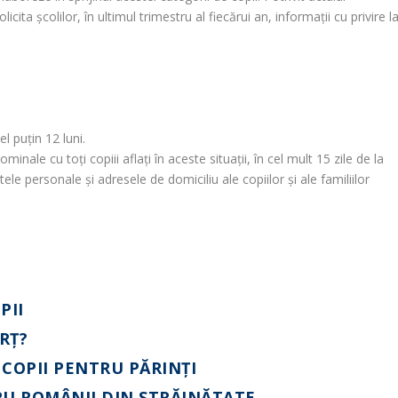
icita şcolilor, în ultimul trimestru al fiecărui an, informații cu privire l
l puțin 12 luni.
minale cu toți copiii aflați în aceste situații, în cel mult 15 zile de la
le personale și adresele de domiciliu ale copiilor și ale familiilor
PII
ORŢ?
 COPII PENTRU PĂRINŢI
RU ROMÂNII DIN STRĂINĂTATE