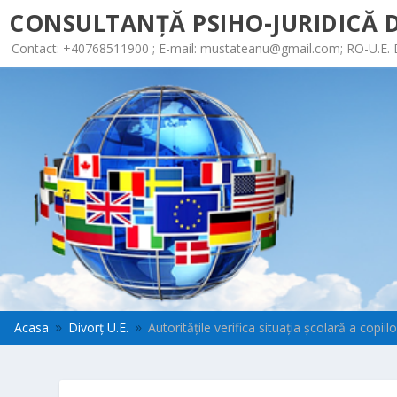
CONSULTANȚĂ PSIHO-JURIDICĂ D
Contact: +40768511900 ; E-mail:
mustateanu@gmail.com
; RO-U.E.
Acasa
Divorț U.E.
Autorităţile verifica situaţia şcolară a copiil
9
9