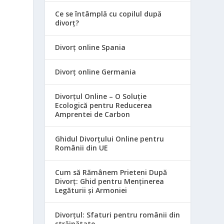
Ce se întâmplă cu copilul după
divorț?
Divorț online Spania
Divorț online Germania
Divorțul Online – O Soluție
Ecologică pentru Reducerea
Amprentei de Carbon
Ghidul Divorțului Online pentru
Românii din UE
Cum să Rămânem Prieteni După
Divorț: Ghid pentru Menținerea
Legăturii și Armoniei
Divorțul: Sfaturi pentru românii din
străinătate