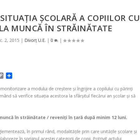
 SITUAŢIA ŞCOLARĂ A COPIILOR CU
 LA MUNCĂ ÎN STRĂINĂTATE
c. 2, 2015
|
Divorț U.E.
|
0
|
C
P
o
a
p
r
onitorizare a modului de creştere şi îngrijire a copilului cu părinţi
y
t
rmând să verifice situaţia acestora la sfârşitul fiecărui an şcolar şi să
L
a
i
j
n
e
 muncă în străinătate / reveniţi în țară după minim 12 luni.
k
a
z
ementează, în primul rând, modalitățile prin care unitățile școlare și
ă
laboreze în sprijinul acestei categorii de copii. Potrivit actului