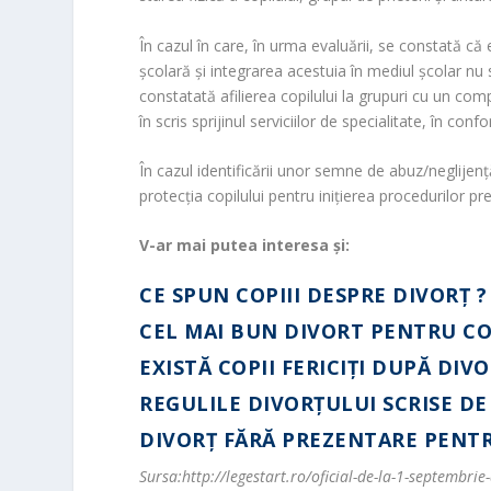
În cazul în care, în urma evaluării, se constată că 
școlară și integrarea acestuia în mediul școlar n
constatată afilierea copilului la grupuri cu un com
în scris sprijinul serviciilor de specialitate, în c
În cazul identificării unor semne de abuz/neglijenț
protecția copilului pentru inițierea procedurilor pr
V-ar mai putea interesa și:
CE SPUN COPIII DESPRE DIVORȚ ?
CEL MAI BUN DIVORT PENTRU CO
EXISTĂ COPII FERICIŢI DUPĂ DIV
REGULILE DIVORŢULUI SCRISE DE
DIVORȚ FĂRĂ PREZENTARE PENT
Sursa:http://legestart.ro/oficial-de-la-1-septembrie-