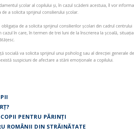
ndamentul școlar al copilului și, în cazul scăderii acestuia, îl vor inform
de a solicita sprijinul consilierului școlar.
obligația de a solicita sprijinul consilierilor școlari din cadrul centrului
cazul în care, în termen de trei luni de la înscrierea la școală, situația
ătățesc.
ță socială va solicita sprijinul unui psiholog sau al direcției generale d
 există suspiciuni de afectare a stării emoționale a copilului.
PII
ORŢ?
 COPII PENTRU PĂRINŢI
RU ROMÂNII DIN STRĂINĂTATE