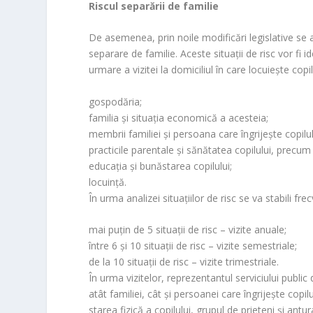
Riscul separării de familie
De asemenea, prin noile modificări legislative se ar
separare de familie. Aceste situații de risc vor fi i
urmare a vizitei la domiciliul în care locuiește copi
gospodăria;
familia și situația economică a acesteia;
membrii familiei și persoana care îngrijește copilul
practicile parentale și sănătatea copilului, precum
educația și bunăstarea copilului;
locuință.
În urma analizei situaţiilor de risc se va stabili f
mai puțin de 5 situații de risc – vizite anuale;
între 6 şi 10 situaţii de risc – vizite semestriale;
de la 10 situaţii de risc – vizite trimestriale.
În urma vizitelor, reprezentantul serviciului public
atât familiei, cât și persoanei care îngrijește copi
starea fizică a copilului, grupul de prieteni și antur