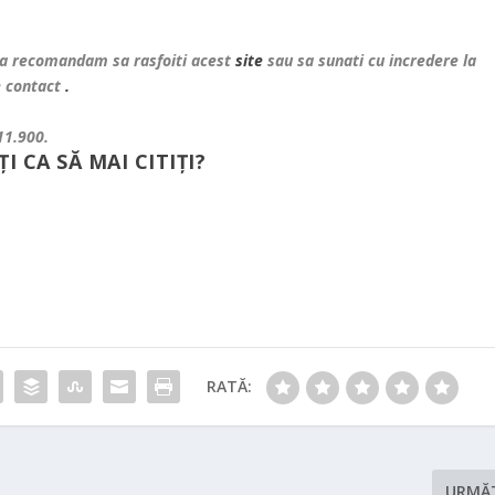
va recomandam sa rasfoiti acest
site
sau sa sunati cu incredere la
e contact
.
11.900.
ȚI CA SĂ MAI CITIȚI?
RATĂ:
URMĂ