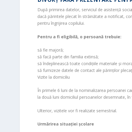
După primirea datelor, serviciul de asistență social
dacă părintele plecat în străinătate a notificat, 
pentru îngrijirea copilului.
Pentru a fi eligibilă, o persoană trebuie:
să fie majoră;
să facă parte din familia extinsă;
să îndeplinească toate condițiile materiale și morale
să furnizeze datele de contact ale părinților plecaț
Vizite la domiciliu
În primele 6 luni de la nominalizarea persoanei care
la două luni domiciliul persoanelor desemnate, în v
Ulterior, vizitele vor fi realizate semestrial.
Urmărirea situaţiei şcolare