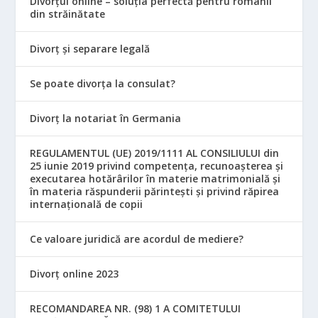
Divorțul online – soluția perfectă pentru românii
din străinătate
Divorț și separare legală
Se poate divorța la consulat?
Divorț la notariat în Germania
REGULAMENTUL (UE) 2019/1111 AL CONSILIULUI din
25 iunie 2019 privind competența, recunoașterea și
executarea hotărârilor în materie matrimonială și
în materia răspunderii părintești și privind răpirea
internațională de copii
Ce valoare juridică are acordul de mediere?
Divorț online 2023
RECOMANDAREA NR. (98) 1 A COMITETULUI