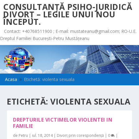
CONSULTANȚĂ PSIHO-JURIDICĂ
DIVORȚ – LEGILE UNUI NOU
ÎNCEPUT.
Contact: +40768511900 ; E-mail:
mustateanu@gmail.com
; RO-U.E.
Dreptul Familiei București-Petru Mustățeanu
Acasa
Etichetă: violenta sexuala
9
ETICHETĂ:
VIOLENTA SEXUALA
DREPTURILE VICTIMELOR VIOLENTEI IN
FAMILIE
de
Petru
|
iul. 18, 2014
|
Divorț prin corespondență
|
0
|