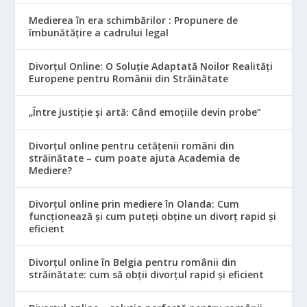
Medierea în era schimbărilor : Propunere de
îmbunătățire a cadrului legal
Divorțul Online: O Soluție Adaptată Noilor Realități
Europene pentru Românii din Străinătate
„Între justiție și artă: Când emoțiile devin probe”
Divorțul online pentru cetățenii români din
străinătate – cum poate ajuta Academia de
Mediere?
Divorțul online prin mediere în Olanda: Cum
funcționează și cum puteți obține un divorț rapid și
eficient
Divorțul online în Belgia pentru românii din
străinătate: cum să obții divorțul rapid și eficient