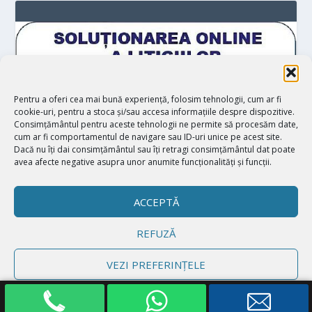
Pentru a oferi cea mai bună experiență, folosim tehnologii, cum ar fi
cookie-uri, pentru a stoca și/sau accesa informațiile despre dispozitive.
Consimțământul pentru aceste tehnologii ne permite să procesăm date,
cum ar fi comportamentul de navigare sau ID-uri unice pe acest site.
Dacă nu îți dai consimțământul sau îți retragi consimțământul dat poate
avea afecte negative asupra unor anumite funcționalități și funcții.
ACCEPTĂ
REFUZĂ
Proiectat de
| Realizat de
Elegant Themes
WordPress
VEZI PREFERINȚELE
Politică cookie-uri
Declarație de confidențialitate
Impressum