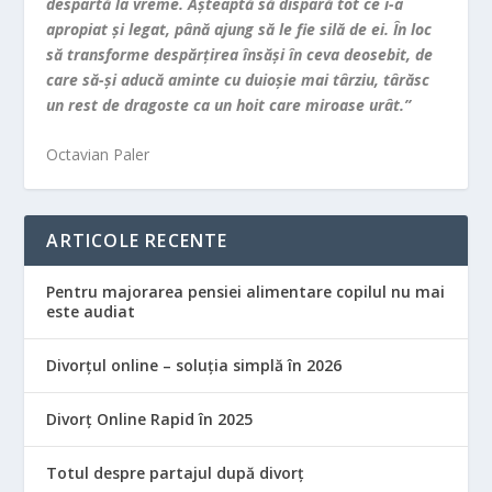
despartă la vreme. Aşteaptă să dispară tot ce i-a
apropiat şi legat, până ajung să le fie silă de ei. În loc
să transforme despărţirea însăşi în ceva deosebit, de
care să-şi aducă aminte cu duioşie mai târziu, târăsc
un rest de dragoste ca un hoit care miroase urât.”
Octavian Paler
ARTICOLE RECENTE
Pentru majorarea pensiei alimentare copilul nu mai
este audiat
Divorțul online – soluția simplă în 2026
Divorț Online Rapid în 2025
Totul despre partajul după divorț