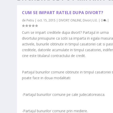
CUM SE IMPART RATELE DUPA DIVORT?
de
Petru
|
oct. 15, 2015
|
DIVORȚ ONLINE
,
Divorț U.E.
|
0
|
Cum se impart creditele dupa divort? Partajul in urma
divortului presupune ca sotii sa imparta in egala masur
activele, bunurile obtinute in timpul casatoriei cat si pasi
creditele, datoriile acumulate in timpul casatoriei, indife
cine este titularul contractului de credit.
Partajul bunurilor comune obtinute in timpul casatoriei 
poate face in doua modalitati:
-Partajul bunurilor comune pe cale judecatoreasca.
-Partajul bunurilor comune prin mediere.