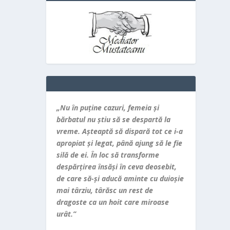
„Nu în puţine cazuri, femeia şi
bărbatul nu ştiu să se despartă la
vreme. Aşteaptă să dispară tot ce i-a
apropiat şi legat, până ajung să le fie
silă de ei. În loc să transforme
despărţirea însăşi în ceva deosebit,
de care să-şi aducă aminte cu duioşie
mai târziu, târăsc un rest de
dragoste ca un hoit care miroase
urât.”