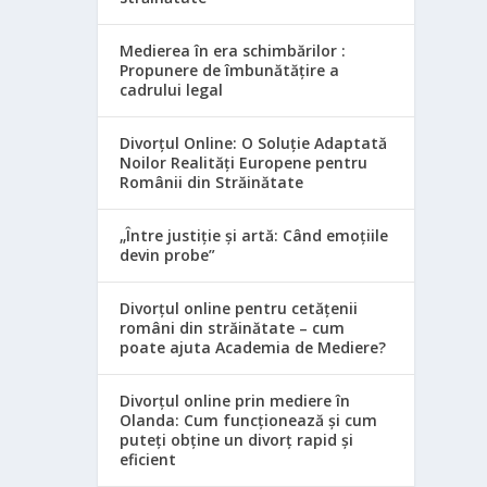
Medierea în era schimbărilor :
Propunere de îmbunătățire a
cadrului legal
Divorțul Online: O Soluție Adaptată
Noilor Realități Europene pentru
Românii din Străinătate
„Între justiție și artă: Când emoțiile
devin probe”
Divorțul online pentru cetățenii
români din străinătate – cum
poate ajuta Academia de Mediere?
Divorțul online prin mediere în
Olanda: Cum funcționează și cum
puteți obține un divorț rapid și
eficient