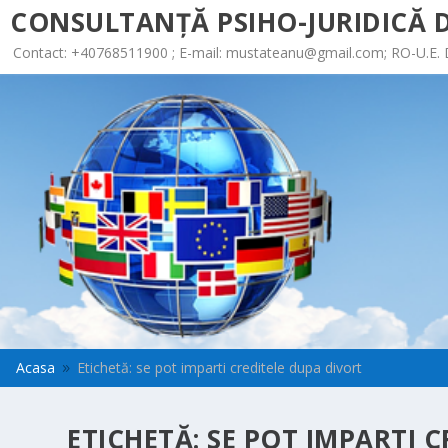
CONSULTANȚĂ PSIHO-JURIDICĂ D
Contact: +40768511900 ; E-mail:
mustateanu@gmail.com
; RO-U.E.
Acasa
Etichetă: se pot imparti creditele dupa divort
9
ETICHETĂ:
SE POT IMPARTI 