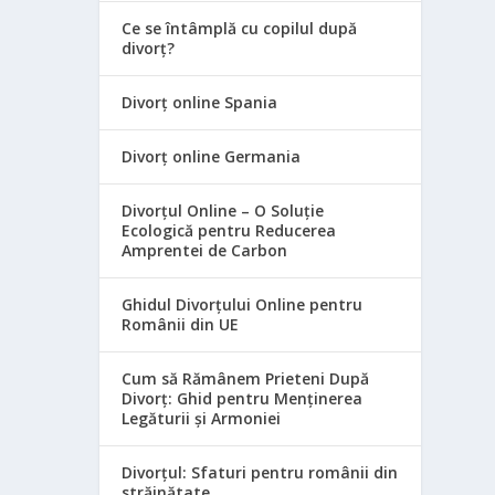
Ce se întâmplă cu copilul după
divorț?
Divorț online Spania
Divorț online Germania
Divorțul Online – O Soluție
Ecologică pentru Reducerea
Amprentei de Carbon
Ghidul Divorțului Online pentru
Românii din UE
Cum să Rămânem Prieteni După
Divorț: Ghid pentru Menținerea
Legăturii și Armoniei
Divorțul: Sfaturi pentru românii din
străinătate