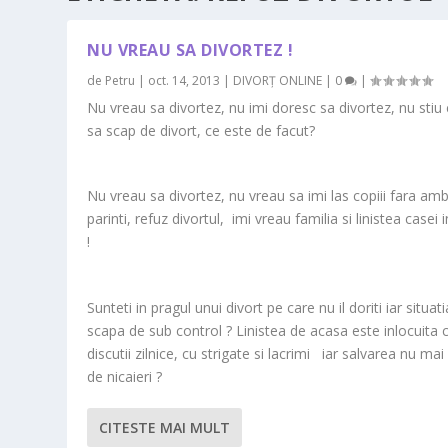
NU VREAU SA DIVORTEZ !
de
Petru
|
oct. 14, 2013
|
DIVORȚ ONLINE
|
0
|
Nu vreau sa divortez, nu imi doresc sa divortez, nu sti
sa scap de divort, ce este de facut?
Nu vreau sa divortez, nu vreau sa imi las copiii fara amb
parinti, refuz divortul, imi vreau familia si linistea casei 
!
Sunteti in pragul unui divort pe care nu il doriti iar situat
scapa de sub control ? Linistea de acasa este inlocuita 
discutii zilnice, cu strigate si lacrimi iar salvarea nu mai
de nicaieri ?
CITESTE MAI MULT