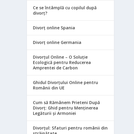
Ce se întâmplă cu copilul după
divorț?
Divorț online Spania
Divorț online Germania
Divorțul Online – O Soluție
Ecologică pentru Reducerea
Amprentei de Carbon
Ghidul Divorțului Online pentru
Românii din UE
Cum să Rămânem Prieteni După
Divorț: Ghid pentru Menținerea
Legăturii și Armoniei
Divorțul: Sfaturi pentru românii din
străinătate