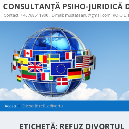
CONSULTANȚĂ PSIHO-JURIDICĂ D
Contact: +40768511900 ; E-mail:
mustateanu@gmail.com
; RO-U.E.
Acasa
Etichetă: refuz divortul
9
ETICHETĂ:
REFUZ DIVORTUL