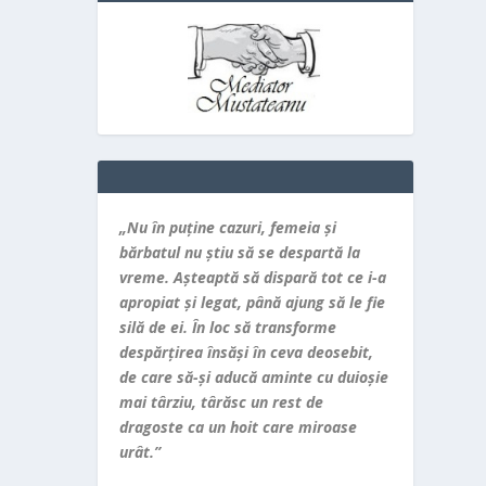
„Nu în puţine cazuri, femeia şi
bărbatul nu ştiu să se despartă la
vreme. Aşteaptă să dispară tot ce i-a
apropiat şi legat, până ajung să le fie
silă de ei. În loc să transforme
despărţirea însăşi în ceva deosebit,
de care să-şi aducă aminte cu duioşie
mai târziu, târăsc un rest de
dragoste ca un hoit care miroase
urât.”