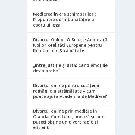
Medierea în era schimbărilor :
Propunere de îmbunătățire a
cadrului legal
Divorțul Online: O Soluție Adaptată
Noilor Realități Europene pentru
Românii din Străinătate
„Între justiție și artă: Când emoțiile
devin probe”
Divorțul online pentru cetățenii
români din străinătate – cum
poate ajuta Academia de Mediere?
Divorțul online prin mediere în
Olanda: Cum funcționează și cum
puteți obține un divorț rapid și
eficient