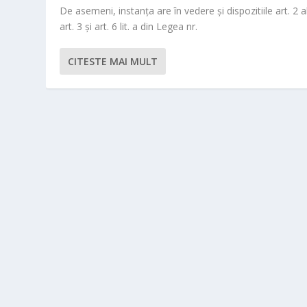
De asemeni, instanţa are în vedere şi dispozitiile art. 2 al
art. 3 şi art. 6 lit. a din Legea nr.
CITESTE MAI MULT