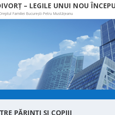
IVORȚ – LEGILE UNUI NOU ÎNCEPU
 Dreptul Familiei București-Petru Mustățeanu
RE PĂRINŢI ŞI COPIII