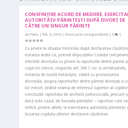
CONSFINȚIRE ACORD DE MEDIERE. EXERCITA
AUTORITĂȚII PĂRINTEȘTI DUPĂ DIVORȚ DE
CĂTRE UN SINGUR PĂRINTE
de
Petru
|
feb. 8, 2016
|
Divorț prin corespondență
|
0
|
Cu privire la situaţia minorului după desfacerea căsători
instanţa arată că, potrivit dispoziţiilor Codului civil privin
efectele divorţului cu privire la raporturile dintre părinţi ş
copiii lor minori, respectiv art. 396 C.civ. şi următoarele,
instanţa de tutelă hotărăşte, odată cu pronunţarea
divorţului, asupra raporturilor dintre părinţii divorţaţi şi c
lor minori, ţinând seama de interesul superior al copiilor
concluziile raportului de anchetă psihosocială, precum şi
dacă este cazul, de învoiala părinţilor – raporturi care s
referă, printre altele, la exercitarea autorităţii părinteşti ş
locuinţa copilului ulterior desfacerii căsătoriei.