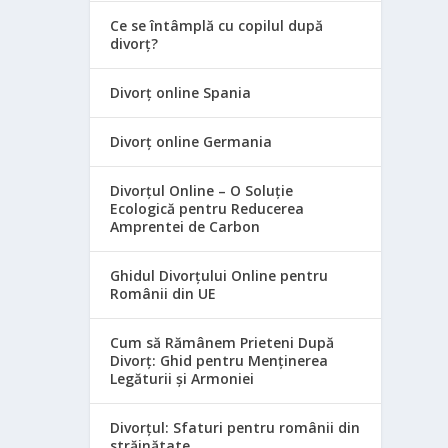
Ce se întâmplă cu copilul după
divorț?
Divorț online Spania
Divorț online Germania
Divorțul Online – O Soluție
Ecologică pentru Reducerea
Amprentei de Carbon
Ghidul Divorțului Online pentru
Românii din UE
Cum să Rămânem Prieteni După
Divorț: Ghid pentru Menținerea
Legăturii și Armoniei
Divorțul: Sfaturi pentru românii din
străinătate