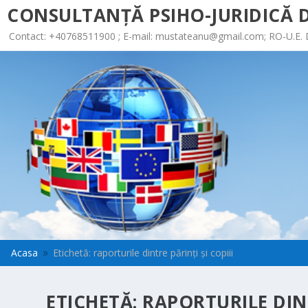
CONSULTANȚĂ PSIHO-JURIDICĂ D
Contact: +40768511900 ; E-mail:
mustateanu@gmail.com
; RO-U.E.
Acasa
Etichetă: raporturile dintre părinţi şi copiii
9
ETICHETĂ:
RAPORTURILE DINT