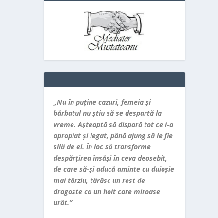
„Nu în puţine cazuri, femeia şi
bărbatul nu ştiu să se despartă la
vreme. Aşteaptă să dispară tot ce i-a
apropiat şi legat, până ajung să le fie
silă de ei. În loc să transforme
despărţirea însăşi în ceva deosebit,
de care să-şi aducă aminte cu duioşie
mai târziu, târăsc un rest de
dragoste ca un hoit care miroase
urât.”