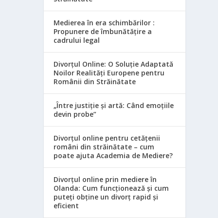
Medierea în era schimbărilor :
Propunere de îmbunătățire a
cadrului legal
Divorțul Online: O Soluție Adaptată
Noilor Realități Europene pentru
Românii din Străinătate
„Între justiție și artă: Când emoțiile
devin probe”
Divorțul online pentru cetățenii
români din străinătate – cum
poate ajuta Academia de Mediere?
Divorțul online prin mediere în
Olanda: Cum funcționează și cum
puteți obține un divorț rapid și
eficient