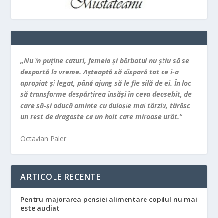
„Nu în puţine cazuri, femeia şi bărbatul nu ştiu să se
despartă la vreme. Aşteaptă să dispară tot ce i-a
apropiat şi legat, până ajung să le fie silă de ei. În loc
să transforme despărţirea însăşi în ceva deosebit, de
care să-şi aducă aminte cu duioşie mai târziu, târăsc
un rest de dragoste ca un hoit care miroase urât.”
Octavian Paler
ARTICOLE RECENTE
Pentru majorarea pensiei alimentare copilul nu mai
este audiat