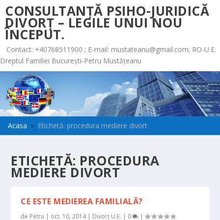
CONSULTANȚĂ PSIHO-JURIDICĂ
DIVORȚ – LEGILE UNUI NOU
ÎNCEPUT.
Contact: +40768511900 ; E-mail:
mustateanu@gmail.com
; RO-U.E.
Dreptul Familiei București-Petru Mustățeanu
Acasa
Etichetă: procedura mediere divort
9
ETICHETĂ:
PROCEDURA
MEDIERE DIVORT
CE ESTE MEDIEREA FAMILIALĂ?
de
Petru
|
oct. 10, 2014
|
Divorț U.E.
|
0
|