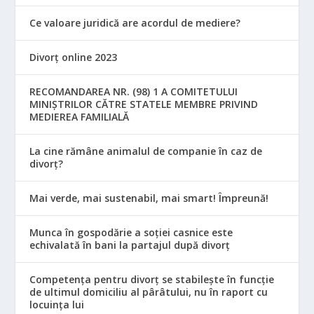
Ce valoare juridică are acordul de mediere?
Divorț online 2023
RECOMANDAREA NR. (98) 1 A COMITETULUI
MINIŞTRILOR CĂTRE STATELE MEMBRE PRIVIND
MEDIEREA FAMILIALĂ
La cine rămâne animalul de companie în caz de
divorț?
Mai verde, mai sustenabil, mai smart! Împreună!
Munca în gospodărie a soției casnice este
echivalată în bani la partajul după divorț
Competența pentru divorț se stabilește în funcție
de ultimul domiciliu al pârâtului, nu în raport cu
locuinţa lui