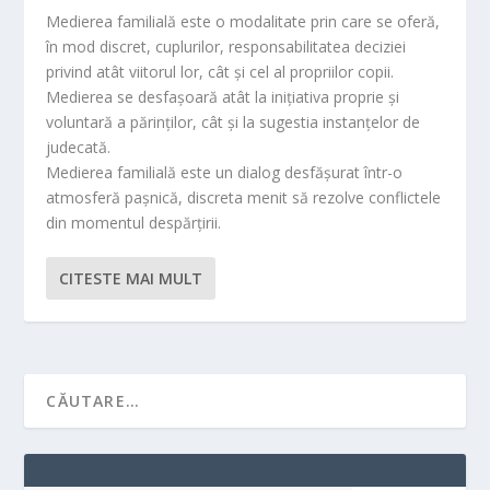
Medierea familială este o modalitate prin care se oferă,
în mod discret, cuplurilor, responsabilitatea deciziei
privind atât viitorul lor, cât şi cel al propriilor copii.
Medierea se desfaşoară atât la iniţiativa proprie şi
voluntară a părinţilor, cât şi la sugestia instanţelor de
judecată.
Medierea familială este un dialog desfăşurat într-o
atmosferă paşnică, discreta menit să rezolve conflictele
din momentul despărţirii.
CITESTE MAI MULT