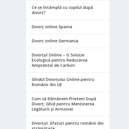
Ce se întâmplă cu copilul după
divorț?
Divorț online Spania
Divorț online Germania
Divorțul Online – O Soluție
Ecologică pentru Reducerea
Amprentei de Carbon
Ghidul Divorțului Online pentru
Românii din UE
Cum să Rămânem Prieteni După
Divorț: Ghid pentru Menținerea
Legăturii și Armoniei
Divorțul: Sfaturi pentru românii din
străinătate