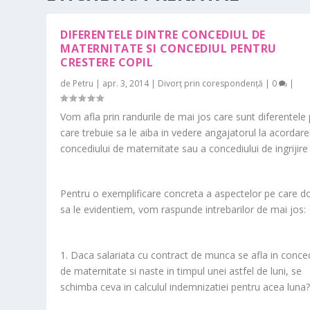
DIFERENTELE DINTRE CONCEDIUL DE
MATERNITATE SI CONCEDIUL PENTRU
CRESTERE COPIL
de
Petru
|
apr. 3, 2014
|
Divorț prin corespondență
|
0
|
Vom afla prin randurile de mai jos care sunt diferentele
care trebuie sa le aiba in vedere angajatorul la acordar
concediului de maternitate sau a concediului de ingrijire 
Pentru o exemplificare concreta a aspectelor pe care d
sa le evidentiem, vom raspunde intrebarilor de mai jos:
1. Daca salariata cu contract de munca se afla in conce
de maternitate si naste in timpul unei astfel de luni, se
schimba ceva in calculul indemnizatiei pentru acea luna