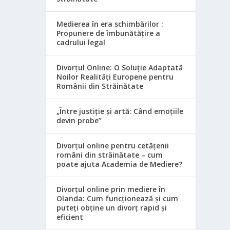
Medierea în era schimbărilor :
Propunere de îmbunătățire a
cadrului legal
Divorțul Online: O Soluție Adaptată
Noilor Realități Europene pentru
Românii din Străinătate
„Între justiție și artă: Când emoțiile
devin probe”
Divorțul online pentru cetățenii
români din străinătate – cum
poate ajuta Academia de Mediere?
Divorțul online prin mediere în
Olanda: Cum funcționează și cum
puteți obține un divorț rapid și
eficient