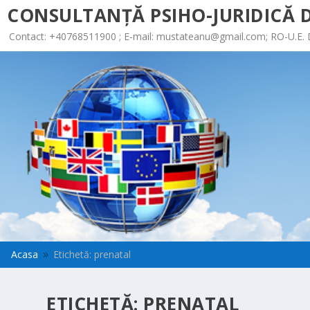
CONSULTANȚĂ PSIHO-JURIDICĂ D
Contact: +40768511900 ; E-mail:
mustateanu@gmail.com
; RO-U.E.
Acasa
Etichetă: prenatal
9
ETICHETĂ:
PRENATAL