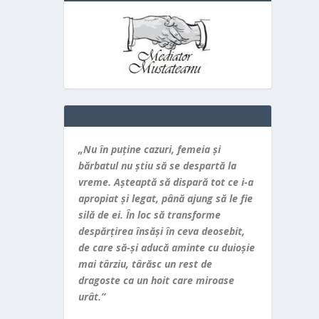
„Nu în puţine cazuri, femeia şi
bărbatul nu ştiu să se despartă la
vreme. Aşteaptă să dispară tot ce i-a
apropiat şi legat, până ajung să le fie
silă de ei. În loc să transforme
despărţirea însăşi în ceva deosebit,
de care să-şi aducă aminte cu duioşie
mai târziu, târăsc un rest de
dragoste ca un hoit care miroase
urât.”