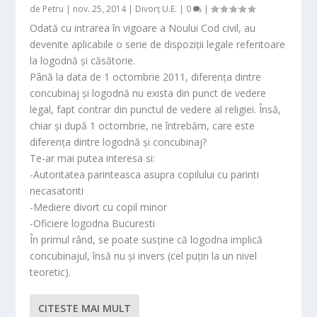
de
Petru
|
nov. 25, 2014
|
Divorț U.E.
|
0
|
Odată cu intrarea în vigoare a Noului Cod civil, au
devenite aplicabile o serie de dispoziții legale referitoare
la logodnă și căsătorie.
Până la data de 1 octombrie 2011, diferența dintre
concubinaj și logodnă nu exista din punct de vedere
legal, fapt contrar din punctul de vedere al religiei. Însă,
chiar și după 1 octombrie, ne întrebăm, care este
diferența dintre logodnă și concubinaj?
Te-ar mai putea interesa si:
-Autoritatea parinteasca asupra copilului cu parinti
necasatoriti
-Mediere divort cu copil minor
-Oficiere logodna Bucuresti
În primul rând, se poate susține că logodna implică
concubinajul, însă nu și invers (cel puțin la un nivel
teoretic).
CITESTE MAI MULT