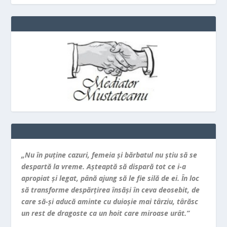
„Nu în puţine cazuri, femeia şi bărbatul nu ştiu să se
despartă la vreme. Aşteaptă să dispară tot ce i-a
apropiat şi legat, până ajung să le fie silă de ei. În loc
să transforme despărţirea însăşi în ceva deosebit, de
care să-şi aducă aminte cu duioşie mai târziu, târăsc
un rest de dragoste ca un hoit care miroase urât.”