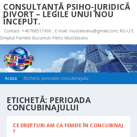
CONSULTANȚĂ PSIHO-JURIDICĂ
DIVORȚ – LEGILE UNUI NOU
ÎNCEPUT.
Contact: +40768511900 ; E-mail:
mustateanu@gmail.com
; RO-U.E.
Dreptul Familiei București-Petru Mustățeanu
Acasa
Etichetă: perioada concubinajului
9
ETICHETĂ:
PERIOADA
CONCUBINAJULUI
CE DREPTURI AM CA FEMEIE ÎN CONCUBINAJ
?